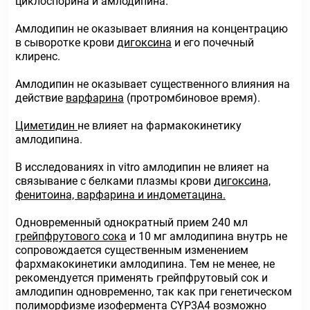
циклоспорина и амлодипина.
Амлодипин не оказывает влияния на концентрацию
в сыворотке крови
дигоксина
и его почечный
клиренс.
Амлодипин не оказывает существенного влияния на
действие
варфарина
(протромбиновое время).
Циметидин
не влияет на фармакокинетику
амлодипина.
В исследованиях in vitro амлодипин не влияет на
связывание с белками плазмы крови
дигоксина,
фенитоина, варфарина и индометацина.
Одновременный однократный прием 240 мл
грейпфрутового сока
и 10 мг амлодипина внутрь не
сопровождается существенным изменением
фархмакокинетики амлодипина. Тем не менее, не
рекомендуется применять грейпфрутовый сок и
амлодипин одновременно, так как при генетическом
полиморфизме изофермента CYP3A4 возможно