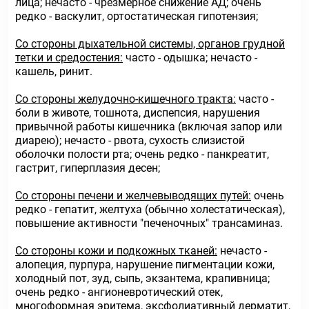
лица; нечасто - чрезмерное снижение АД; очень
редко - васкулит, ортостатическая гипотензия;
Со стороны дыхательной системы, органов грудной
тетки и средостения:
часто - одышка; нечасто -
кашель, ринит.
Со стороны желудочно-кишечного тракта:
часто -
боли в животе, тошнота, диспепсия, нарушения
привычной работы кишечника (включая запор или
диарею); нечасто - рвота, сухость слизистой
оболочки полости рта; очень редко - панкреатит,
гастрит, гиперплазия десен;
Со стороны печени и желчевыводящих путей:
очень
редко - гепатит, желтуха (обычно холестатическая),
повышение активности "печеночных" трансаминаз.
Со стороны кожи и подкожных тканей:
нечасто -
алопеция, пурпура, нарушение пигментации кожи,
холодный пот, зуд, сыпь, экзантема, крапивница;
очень редко - ангионевротический отек,
многоформная эритема, эксфолиативный дерматит,