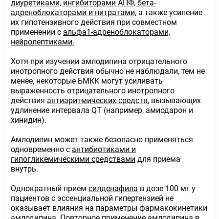
диуретиками, ингибиторами АПФ, бета-
адреноблокаторами и нитратами,
а также усиление
их гипотензивного действия при совместном
применении с
альфа1-адреноблокаторами,
нейролептиками.
Хотя при изучении амлодипина отрицательного
инотропного действия обычно не наблюдали, тем не
менее, некоторые БМКК могут усиливать
выраженность отрицательного инотропного
действия
антиаритмических средств
, вызывающих
удлинение интервала QT (например, амиодарон и
хинидин).
Амлодипин может также безопасно применяться
одновременно с
антибиотиками и
гипогликемическими средствами
для приема
внутрь.
Однократный прием
силденафила
в дозе 100 мг у
пациентов с эссенциальной гипертензией не
оказывает влияния на параметры фармакокинетики
амлодипина. Повторное применение амлодипина в