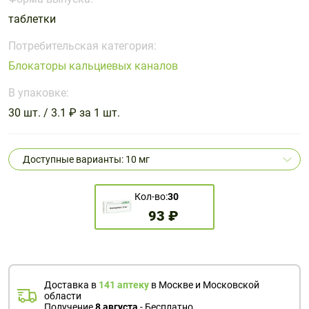
Поливитаминные
При
и гриппе
таблетки
комплексы
простуде
Противоаллергические
Противовоспалительные
Пробиотики
Сахарный
препараты
препараты
Потребительская категория:
диабет
Блокаторы кальциевых каналов
Противогрибковые
Противоопухолевые
Тонизирующие
Фиточай/
препараты
препараты
В упаковке:
чай
Противопаразитарные
Растительные
30 шт. / 3.1 ₽ за 1 шт.
препараты
препараты
Сердечно-
Система
Доступные варианты: 10 мг
сосудистые
обмена
препараты
веществ
Кол-во:
30
Средства
Стоматологические
93 ₽
от
препараты
алкоголизма
и курения
Доставка в
141 аптеку
в Москве и Московской
области
Получение
8 августа
- Бесплатно