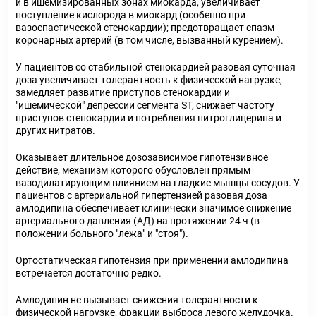
и в ишемизированных зонах миокарда, увеличивает
поступление кислорода в миокард (особенно при
вазоспастической стенокардии); предотвращает спазм
коронарных артерий (в том числе, вызванный курением).
У пациентов со стабильной стенокардией разовая суточная
доза увеличивает толерантность к физической нагрузке,
замедляет развитие приступов стенокардии и
"ишемической" депрессии сегмента ST, снижает частоту
приступов стенокардии и потребления нитроглицерина и
других нитратов.
Оказывает длительное дозозависимое гипотензивное
действие, механизм которого обусловлен прямым
вазодилатирующим влиянием на гладкие мышцы сосудов. У
пациентов с артериальной гипертензией разовая доза
амлодипина обеспечивает клинически значимое снижение
артериального давления (АД) на протяжении 24 ч (в
положении больного "лежа" и "стоя").
Ортостатическая гипотензия при применении амлодипина
встречается достаточно редко.
Амлодипин не вызывает снижения толерантности к
физической нагрузке, фракции выброса левого желудочка.