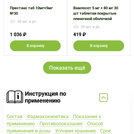
Престанс таб 10мг+5мг
Вамлосет 5 мг + 80 мг 30
№30
шт таблетки покрытые
пленочной оболочкой
30 шт. в уп.
30 шт. в уп.
1 036 ₽
419 ₽
В корзину
В корзину
Показать ещё
Инструкция по
применению
Состав
Фармакокинетика
Показания к
применению
Противопоказания
Способ
применения и дозы
Условия хранения
Срок