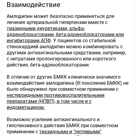
Взаимодействие
Амлодипин может безопасно применяться для
лечения артериальной гипертензии вместе с
тиазидными диуретиками, альфа-
адреноблокаторами, бета-адреноблокаторами или
ингибиторами АПФ
. У пациентов со стабильной
стенокардией амлодипин можно комбинировать с
другими антиангинальными средствами, например,
с нитратами пролонгированного или короткого
действия, бета-адреноблокаторами.
В отличие от других БМКК клинически значимого
взаимодействия амлодипина (III поколение БМКК) не
было обнаружено при совместном применении с
нестероидными противовоспалительными
препаратами (НПВП), в том числе и с
индометацином.
Возможно усиление антиангинального и
гипотензивного действия БМКК при совместном
применении с
тиазидными и "петлевыми"