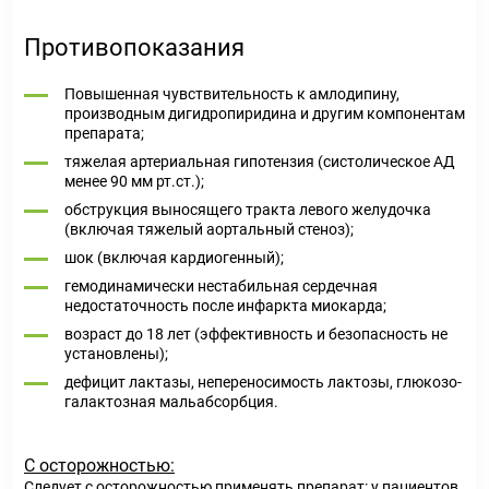
Противопоказания
Повышенная чувствительность к амлодипину,
производным дигидропиридина и другим компонентам
препарата;
тяжелая артериальная гипотензия (систолическое АД
менее 90 мм рт.ст.);
обструкция выносящего тракта левого желудочка
(включая тяжелый аортальный стеноз);
шок (включая кардиогенный);
гемодинамически нестабильная сердечная
недостаточность после инфаркта миокарда;
возраст до 18 лет (эффективность и безопасность не
установлены);
дефицит лактазы, непереносимость лактозы, глюкозо-
галактозная мальабсорбция.
С осторожностью:
Следует с осторожностью применять препарат: у пациентов