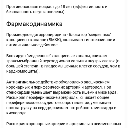
Противопоказан возраст до 18 лет (эффективность и
безопасность не установлены).
Фармакодинамика
Производное дигидропиридина - блокатор "медленных"
кальциевых каналов (БМКК), оказывает гипотензивное и
антиангинальное действие.
Блокирует "медленные" кальциевые каналы, снижает
трансмембранный переход ионов кальция внутрь клеток (в
большей степени - в гладкомышечные клетки сосудов, чем в
кардиомиоциты).
Антиангинальное действие обусловлено расширением
коронарных и периферических артерий и артериол. При
стенокардии уменьшает выраженность ишемии миокарда.
Расширяя периферические артериолы, снижает общее
периферическое сосудистое сопротивление, уменьшает
постнагрузку на сердце, снижает потребность миокарда в
кислороде.
Расширяя коронарные артерии и артериолы в неизмененных