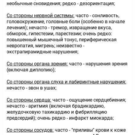
необычные сновидения; редко - дезориентация;
Со стороны нервной системы:
часто - сонливость,
головокружение, головные боли (особенно в начале
лечения); нечасто - тремор, извращение вкуса,
обморок, гипестезии, парестезии; очень редко:
повышенный мышечный тонус, периферическая
невропатия, мигрень; неизвестно -
экстрапирамидные нарушения;
Со стороны органа зрения:
часто - нарушения зрения
(включая диплопию);
Со стороны органа слуха и лабиринтные нарушения:
нечасто - звон в ушах;
Со стороны сердца:
часто - ощущение сердцебиения;
нечасто - аритмия (включая брадикардию,
желудочковую тахикардию и фибрилляцию
предсердий); очень редко - инфаркт миокарда;
Со стороны сосудов:
часто - "приливы" крови к коже