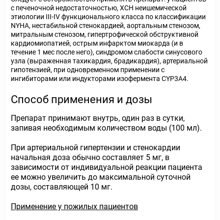
с печеночной недостаточностью, ХСН неишемической
этиологии III-IV функционального класса по классификации
NYHA, нестабильной стенокардией, аортальным стенозом,
митральным стенозом, гипертрофической обструктивной
кардиомиопатией, острым инфарктом миокарда (и в
течение 1 мес после него), синдромом слабости синусового
узла (выраженная тахикардия, брадикардия), артериальной
гипотензией, при одновременном применении с
ингибиторами или индукторами изофермента CYP3A4.
Способ применения и дозы
Препарат принимают внутрь, один раз в сутки,
запивая необходимым количеством воды (100 мл).
При артериальной гипертензии и стенокардии
начальная доза обычно составляет 5 мг, в
зависимости от индивидуальной реакции пациента
ее можно увеличить до максимальной суточной
дозы, составляющей 10 мг.
Применение у пожилых пациентов