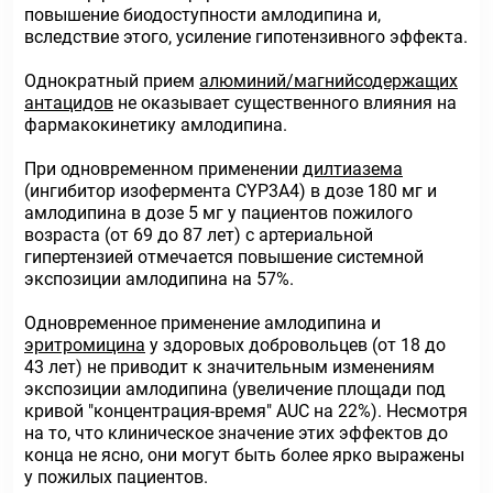
повышение биодоступности амлодипина и,
вследствие этого, усиление гипотензивного эффекта.
Однократный прием
алюминий/магнийсодержащих
антацидов
не оказывает существенного влияния на
фармакокинетику амлодипина.
При одновременном применении
дилтиазема
(ингибитор изофермента CYP3A4) в дозе 180 мг и
амлодипина в дозе 5 мг у пациентов пожилого
возраста (от 69 до 87 лет) с артериальной
гипертензией отмечается повышение системной
экспозиции амлодипина на 57%.
Одновременное применение амлодипина и
эритромицина
у здоровых добровольцев (от 18 до
43 лет) не приводит к значительным изменениям
экспозиции амлодипина (увеличение площади под
кривой "концентрация-время" AUC на 22%). Несмотря
на то, что клиническое значение этих эффектов до
конца не ясно, они могут быть более ярко выражены
у пожилых пациентов.