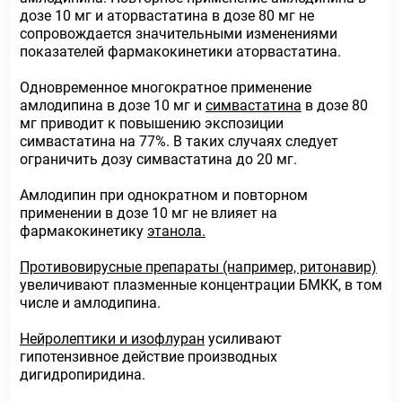
дозе 10 мг и аторвастатина в дозе 80 мг не
сопровождается значительными изменениями
показателей фармакокинетики аторвастатина.
Одновременное многократное применение
амлодипина в дозе 10 мг и
симвастатина
в дозе 80
мг приводит к повышению экспозиции
симвастатина на 77%. В таких случаях следует
ограничить дозу симвастатина до 20 мг.
Амлодипин при однократном и повторном
применении в дозе 10 мг не влияет на
фармакокинетику
этанола.
Противовирусные препараты (например, ритонавир)
увеличивают плазменные концентрации БМКК, в том
числе и амлодипина.
Нейролептики и изофлуран
усиливают
гипотензивное действие производных
дигидропиридина.