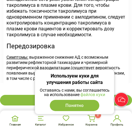
такролимуса в плазме крови. Для того, чтобы
избежать токсичности такролимуса при
одновременном применении с амлодипином, следует
контролировать концентрацию такролимуса в
плазме крови пациентов и корректировать дозу
такролимуса в случае необходимости.
Передозировка
Симптомы:
выраженное снижение АД с возможным
развитием рефлекторной тахикардии и чрезмерной
периферической вазодилатации (существует вероятность
появления выраженной и стойкой артериальной гипотензии,
Используем куки для
в том числе с развитием шока и летального исхода).
улучшения работы сайта
93 ₽
Лечение:
промывание желудка, назначение
Оставаясь с нами, вы соглашаетесь
на использование
файлов куки
активированного угля (особенно в первые 2 ч после
передозировки), горизонтальное положение с низким
В корзину
Понятно
изголовьем, активное поддержание функции сердечно-
сосудистой системы, мониторинг показателей работы
0
сердца и легких, контроль объема циркулирующей крови и
диуреза. Для восстановления тонуса сосудов - применение
Главная
Каталог
Избранное
Корзина
Профиль
сосудосуживающих средств (при отсутствии