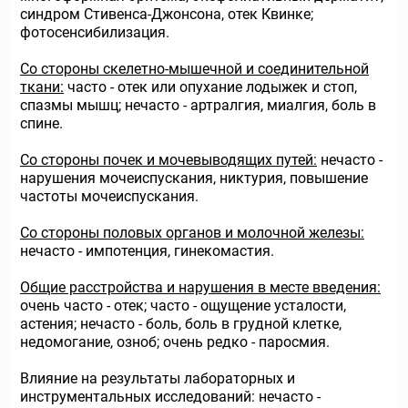
синдром Стивенса-Джонсона, отек Квинке;
фотосенсибилизация.
Со стороны скелетно-мышечной и соединительной
ткани:
часто - отек или опухание лодыжек и стоп,
спазмы мышц; нечасто - артралгия, миалгия, боль в
спине.
Со стороны почек и мочевыводящих путей:
нечасто -
нарушения мочеиспускания, никтурия, повышение
частоты мочеиспускания.
Со стороны половых органов и молочной железы:
нечасто - импотенция, гинекомастия.
Общие расстройства и нарушения в месте введения:
очень часто - отек; часто - ощущение усталости,
астения; нечасто - боль, боль в грудной клетке,
недомогание, озноб; очень редко - паросмия.
Влияние на результаты лабораторных и
инструментальных исследований: нечасто -