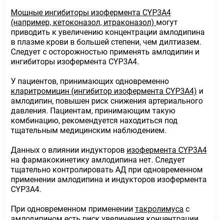
Мощные ингибиторы изофермента CYP3A4
(например, кетоконазол, итраконазол)
могут
приводить к увеличению концентрации амлодипина
в плазме крови в большей степени, чем дилтиазем.
Следует с осторожностью применять амлодипин и
ингибиторы изофермента CYP3A4.
У пациентов, принимающих одновременно
кларитромицин (ингибитор изофермента CYP3A4)
и
амлодипин, повышен риск снижения артериального
давления. Пациентам, принимающим такую
комбинацию, рекомендуется находиться под
тщательным медицинским наблюдением.
Данных о влиянии индукторов
изофермента CYP3A4
на фармакокинетику амлодипина нет. Следует
тщательно контролировать АД при одновременном
применении амлодипина и индукторов изофермента
CYP3A4.
При одновременном применении
такролимуса
с
амлодипином есть риск увеличения концентрации