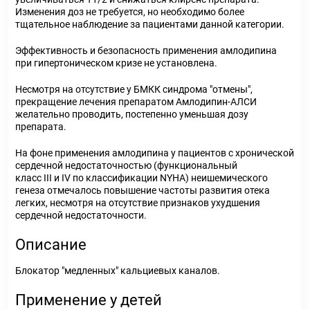
Изменения доз не требуется, но необходимо более
тщательное наблюдение за пациентами данной категории.
Эффективность и безопасность применения амлодипина
при гипертоническом кризе не установлена.
Несмотря на отсутствие у БМКК синдрома "отмены",
прекращение лечения препаратом Амлодипин-АЛСИ
желательно проводить, постепенно уменьшая дозу
препарата.
На фоне применения амлодипина у пациентов с хронической
сердечной недостаточностью (функциональный
класс III и IV по классификации NYHA) неишемического
генеза отмечалось повышение частоты развития отека
легких, несмотря на отсутствие признаков ухудшения
сердечной недостаточности.
Описание
Блокатор "медленных" кальциевых каналов.
Применение у детей