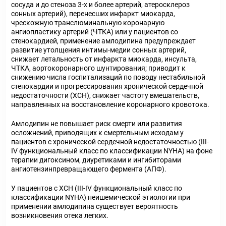
сосуда и до стеноза 3-х и более артерий, атеросклероз
сонных артерий), перенесших инфаркт миокарда,
чрескожную транслюминальную коронарную
ангиопластику артерий (ЧТКА) или у пациентов со
стенокардией, применение амлодипина предупреждает
развитие утолщения интимы-медии сонных артерий,
снижает летальность от инфаркта миокарда, инсульта,
ЧТКА, аортокоронарного шунтирования; приводит к
снижению числа госпитализаций по поводу нестабильной
стенокардии и прогрессирования хронической сердечной
недостаточности (ХСН), снижает частоту вмешательств,
направленных на восстановление коронарного кровотока.
Амлодипин не повышает риск смерти или развития
осложнений, приводящих к смертельным исходам у
пациентов с хронической сердечной недостаточностью (III-
IV функциональный класс по классификации NYHA) на фоне
терапии дигоксином, диуретиками и ингибиторами
ангиотензинпревращающего фермента (АПФ).
У пациентов с ХСН (III-IV функциональный класс по
классификации NYHA) неишемической этиологии при
применении амлодипина существует вероятность
возникновения отека легких.