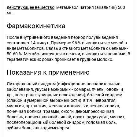
действующее вещество
: метамизол натрия (анальгин) 500
мг.
Фармакокинетика
После внутривенного введения период полувыведения
составляет 14 минут. Примерно 96 % выводиться с мочой в
виде метаболитов. Связь активного метаболита с белками-
50-60 %. Метаболизируется в печени, выводиться почками. В
терапевтических дозах проникает в грудное молоко.
Показания к применению
Лихорадочный синдром (инфекционно-воспалительные
заболевания, укусы насекомых - комары, пчелы, оводы и
др., посттрансфузионные осложнения); болевой синдром
(слабой и умеренной выраженности): в т.ч. невралгия,
миалгия, артралгия, желчная колика, кишечная колика,
почечная колика, травмы, ожоги, декомпрессионная
болезнь, опоясывающий лишай, орхит, радикулит, миозит,
послеоперационный болевой синдром, головная боль,
зубная боль, альгодисменорея.