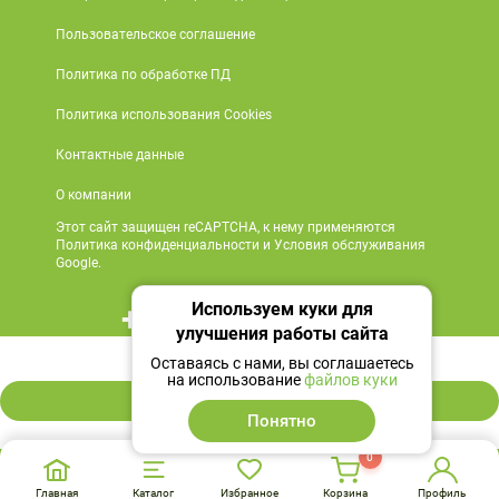
Пользовательское соглашение
Политика по обработке ПД
Политика использования Cookies
Контактные данные
О компании
Этот сайт защищен reCAPTCHA, к нему применяются
Политика конфиденциальности и Условия обслуживания
Google.
Используем куки для
+7 495 419 18 18
улучшения работы сайта
88 ₽
Мы в социальных сетях
Оставаясь с нами, вы соглашаетесь
на использование
файлов куки
В корзину
Понятно
0
Главная
Каталог
Избранное
Корзина
Профиль