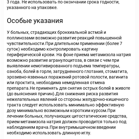
3 года. Не использовать по окончании срока годности,
указанного на упаковке.
Особые указания
У больных, страдающих бронхиальной астмой и
поллинозами возможно развитие реакций повышенной
чувствительности.При длительном применении (более 7
суток) необходимо контролировать картину
периферической крови. На фоне приема метамизола натрия
возможно развитие агранулоцитоза, в связи с чем при
выявлении немотивированного подъема температуры,
озноба, болей в горле, затрудненного глотания, стоматита,
эрозивно-язвенных поражений ротовой полости, вагинита
или проктита, необходима немедленная отмена
препарата.Не применять для снятия острых болей в животе
(до выяснения причин).Для снижения риска развития
нежелательных явлений со стороны желудочно-кишечного
тракта следует использовать минимально эффективную
дозу минимально возможным коротким курсом.При
лечении больных, получающих цитостатические средства,
прием метамизола натрия должен проводится только под
наблюдением врача.При внутримышечном введении
необходимо использовать длинную иглу.