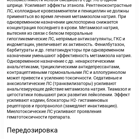
шприце. Усиливает эффекты этанола. Рентгеноконтрастные
ЛС, коллоидные кровезаменители и пенициллин не должны
применяться во время лечения метамизолом натрия. При
одновременном назначении циклоспорина снижается
концентрация последнего в крови. Метамизол натрия,
вытесняя из связи с белком пероральные
гипогликемические ЛС, непрямые антикоагулянты, ГКС и
индометацин, увеличивает их активность. Фенилбутазон,
барбитураты и др. гепатоиндукторы при одновременном
назначении уменьшают эффективность метамизола натрия.
Одновременное назначение с др. ненаркотическими
анальгетиками, трициклическими антидепрессантами,
контрацептивными гормональными ЛС и аллопуринолом
может привести к усилению токсичности. Седативные и
анксиолитические ЛС (транквилизаторы) усиливают
анальгезирующее действие метамизола натрия. Тиамазол и
цитостатики повышают риск развития лейкопении. Эффект
усиливают кодеин, блокаторы Н2- гистаминовых
рецепторов и пропранолол (замедляет инактивацию).
Миелотоксические ЛС усиливают проявления
гематотоксичности препарата.
Передозировка