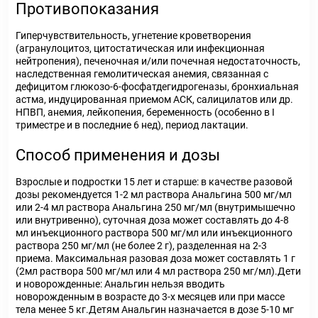
Противопоказания
Гиперчувствительность, угнетение кроветворения
(агранулоцитоз, цитостатическая или инфекционная
нейтропения), печеночная и/или почечная недостаточность,
наследственная гемолитическая анемия, связанная с
дефицитом глюкозо-6-фосфатдегидрогеназы, бронхиальная
астма, индуцированная приемом АСК, салицилатов или др.
НПВП, анемия, лейкопения, беременность (особенно в I
триместре и в последние 6 нед), период лактации.
Способ применения и дозы
Взрослые и подростки 15 лет и старше: в качестве разовой
дозы рекомендуется 1-2 мл раствора Анальгина 500 мг/мл
или 2-4 мл раствора Анальгина 250 мг/мл (внутримышечно
или внутривенно), суточная доза может составлять до 4-8
мл инъекционного раствора 500 мг/мл или инъекционного
раствора 250 мг/мл (не более 2 г), разделенная на 2-3
приема. Максимальная разовая доза может составлять 1 г
(2мл раствора 500 мг/мл или 4 мл раствора 250 мг/мл).Дети
и новорожденные: Анальгин нельзя вводить
новорожденным в возрасте до 3-х месяцев или при массе
тела менее 5 кг.Детям Анальгин назначается в дозе 5-10 мг