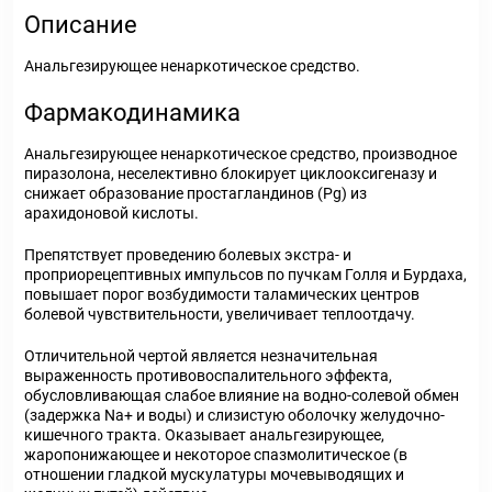
Описание
Анальгезирующее ненаркотическое средство.
Фармакодинамика
Анальгезирующее ненаркотическое средство, производное
пиразолона, неселективно блокирует циклооксигеназу и
снижает образование простагландинов (Pg) из
арахидоновой кислоты.
Препятствует проведению болевых экстра- и
проприорецептивных импульсов по пучкам Голля и Бурдаха,
повышает порог возбудимости таламических центров
болевой чувствительности, увеличивает теплоотдачу.
Отличительной чертой является незначительная
выраженность противовоспалительного эффекта,
обусловливающая слабое влияние на водно-солевой обмен
(задержка Na+ и воды) и слизистую оболочку желудочно-
кишечного тракта. Оказывает анальгезирующее,
жаропонижающее и некоторое спазмолитическое (в
отношении гладкой мускулатуры мочевыводящих и