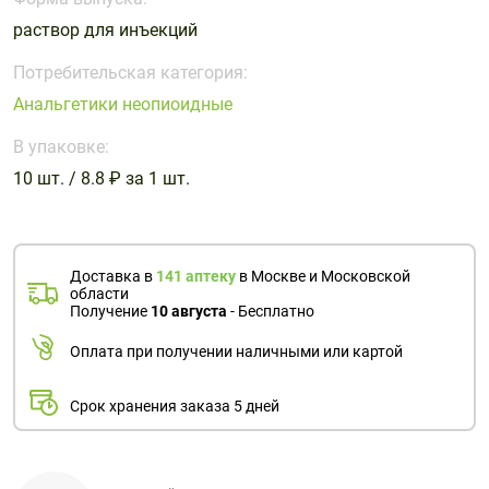
Поливитаминные
При
и гриппе
раствор для инъекций
комплексы
простуде
Противоаллергические
Противовоспалительные
Пробиотики
Сахарный
препараты
препараты
Потребительская категория:
диабет
Анальгетики неопиоидные
Противогрибковые
Противоопухолевые
Тонизирующие
Фиточай/
препараты
препараты
В упаковке:
чай
Противопаразитарные
Растительные
10 шт. / 8.8 ₽ за 1 шт.
препараты
препараты
Сердечно-
Система
сосудистые
обмена
Доставка в
141 аптеку
в Москве и Московской
препараты
веществ
области
Получение
10 августа
- Бесплатно
Средства
Стоматологические
от
препараты
Оплата при получении наличными или картой
алкоголизма
и курения
Срок хранения заказа 5 дней