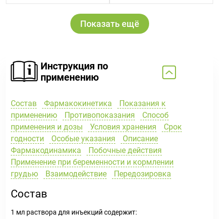
Показать ещё
Инструкция по
применению
Состав
Фармакокинетика
Показания к
применению
Противопоказания
Способ
применения и дозы
Условия хранения
Срок
годности
Особые указания
Описание
Фармакодинамика
Побочные действия
Применение при беременности и кормлении
грудью
Взаимодействие
Передозировка
Состав
1 мл раствора для инъекций содержит: