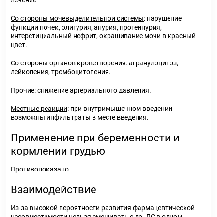
лечение
Со стороны мочевыделительной системы
: нарушение
функции почек, олигурия, анурия, протеинурия,
интерстициальный нефрит, окрашивание мочи в красный
цвет.
Со стороны органов кроветворения
: агранулоцитоз,
лейкопения, тромбоцитопения.
Прочие
: снижение артериального давления.
Местные реакции
: при внутримышечном введении
возможны инфильтраты в месте введения.
Применение при беременности и
кормлении грудью
Противопоказано.
Взаимодействие
Из-за высокой вероятности развития фармацевтической
несовместимости нельзя смешивать с др. ЛС в одном