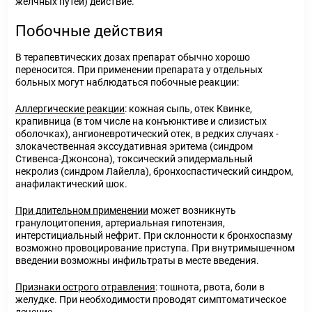
желчных путей) действие.
Побочные действия
В терапевтических дозах препарат обычно хорошо
переносится. При применении препарата у отдельных
больных могут наблюдаться побочные реакции:
Аллергические реакции
: кожная сыпь, отек Квинке,
крапивница (в том числе на конъюнктиве и слизистых
оболочках), ангионевротический отек, в редких случаях -
злокачественная экссудативная эритема (синдром
Стивенса-Джонсона), токсический эпидермальный
некролиз (синдром Лайелла), бронхоспастический синдром,
анафилактический шок.
При длительном применении
может возникнуть
гранулоцитопения, артериальная гипотензия,
интерстициальный нефрит. При склонности к бронхоспазму
возможно провоцирование приступа. При внутримышечном
введении возможны инфильтраты в месте введения.
Признаки острого отравления
: тошнота, рвота, боли в
желудке. При необходимости проводят симптоматическое