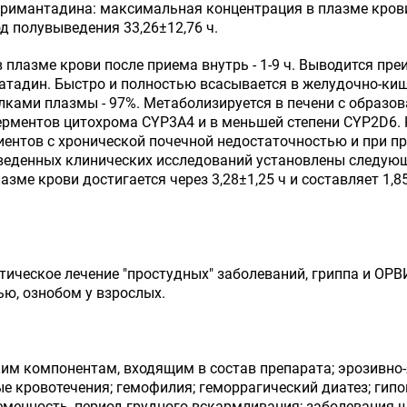
имантадина: максимальная концентрация в плазме крови
иод полувыведения 33,26±12,76 ч.
плазме крови после приема внутрь - 1-9 ч. Выводится пр
оратадин. Быстро и полностью всасывается в желудочно-к
елками плазмы - 97%. Метаболизируется в печени с образо
рментов цитохрома CYP3A4 и в меньшей степени CYP2D6. 
циентов с хронической почечной недостаточностью и при 
роведенных клинических исследований установлены следу
зме крови достигается через 3,28±1,25 ч и составляет 1,8
атическое лечение "простудных" заболеваний, гриппа и 
ью, ознобом у взрослых.
ким компонентам, входящим в состав препарата; эрозивн
е кровотечения; гемофилия; геморрагический диатез; гип
ременность, период грудного вскармливания; заболевания