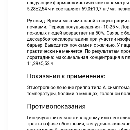
следующие фармакокинетические параметры р
5,28±2,54 ч и составляет 69,0±19,7 нг/мл, пер
Рутозид. Время максимальной концентрации в 
почками. Период полувыведения - 10-25 ч. Л
пожилых людей возрастает на 50%. Связь с б
дескарбоэтоксилоратадина при участии изофе
барьер. Выводится почками и с желчью. У па
практически не меняется. По результатам п
лоратадина: максимальная концентрация в пла
11,29±5,52 ч.
Показания к применению
Этиотропное лечение гриппа типа А, симптом
температуры, болями в мышцах, головной бол
Противопоказания
Гиперчувствительность к одному или несколь
тракта в фазе обострения; желудочно-кишечны
авитаминоз К; почечная недостаточность; бе