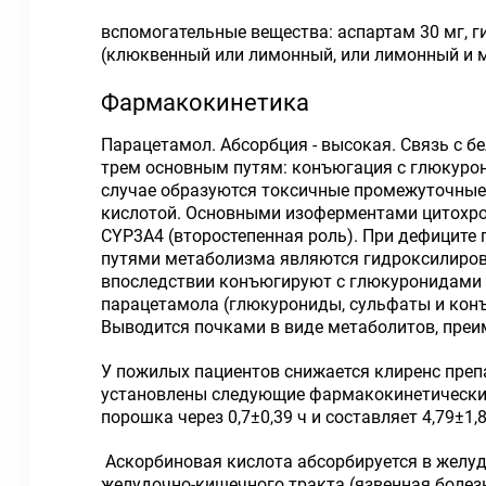
вспомогательные вещества: аспартам 30 мг, г
(клюквенный или лимонный, или лимонный и м
Фармакокинетика
Парацетамол. Абсорбция - высокая. Связь с б
трем основным путям: конъюгация с глюкуро
случае образуются токсичные промежуточные 
кислотой. Основными изоферментами цитохро
CYP3A4 (второстепенная роль). При дефиците
путями метаболизма являются гидроксилиров
впоследствии конъюгируют с глюкуронидами 
парацетамола (глюкурониды, сульфаты и конъ
Выводится почками в виде метаболитов, преи
У пожилых пациентов снижается клиренс преп
установлены следующие фармакокинетические
порошка через 0,7±0,39 ч и составляет 4,79±1,
Аскорбиновая кислота абсорбируется в желуд
желудочно-кишечного тракта (язвенная болезн