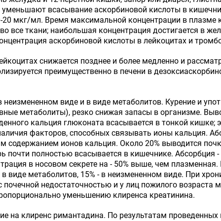
я уменьшают всасывание аскорбиновой кислоты в кишечни
-20 мкг/мл. Время максимальной концентрации в плазме кр
 во все ткани; наибольшая концентрация достигается в жел
 Концентрация аскорбиновой кислоты в лейкоцитах и тромбо
ейкоцитах снижается позднее и более медленно и рассмат
олизируется преимущественно в печени в дезоксиаскорбин
в неизмененном виде и в виде метаболитов. Курение и уп
вные метаболиты), резко снижая запасы в организме. Выв
денного кальция глюконата всасывается в тонкой кишке; э
наличия факторов, способных связывать ионы кальция. Аб
м содержанием ионов кальция. Около 20% выводится почка
ь почти полностью всасывается в кишечнике. Абсорбция - 
нтрация в носовом секрете на - 50% выше, чем плазменная.
м в виде метаболитов, 15% - в неизмененном виде. При хро
 с почечной недостаточностью и у лиц пожилого возраста 
 пропорционально уменьшению клиренса креатинина.
ие на клиренс римантадина. По результатам проведенных