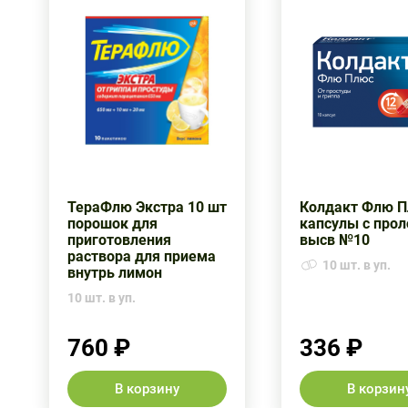
ТераФлю Экстра 10 шт
Колдакт Флю 
порошок для
капсулы с прол
приготовления
высв №10
раствора для приема
10 шт. в уп.
внутрь лимон
10 шт. в уп.
760 ₽
336 ₽
В корзину
В корзин