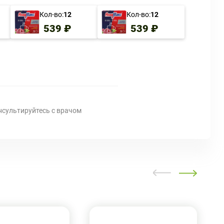
Кол-во:
12
Кол-во:
12
539 ₽
539 ₽
нсультируйтесь с врачом