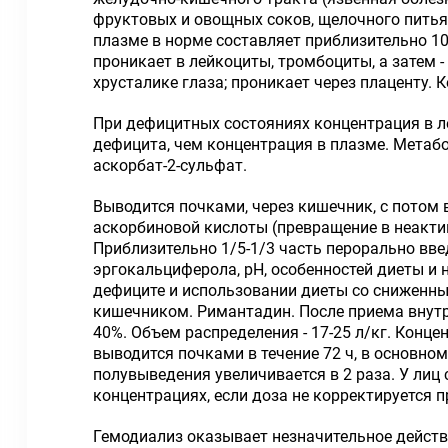
фруктовых и овощных соков, щелочного пить
плазме в норме составляет приблизительно 10
проникает в лейкоциты, тромбоциты, а затем -
хрусталике глаза; проникает через плаценту.
При дефицитных состояниях концентрация в л
дефицита, чем концентрация в плазме. Метаб
аскорбат-2-сульфат.
Выводится почками, через кишечник, с потом 
аскорбиновой кислоты (превращение в неакти
Приблизительно 1/5-1/3 часть перорально вве
эргокальциферола, pH, особенностей диеты и 
дефиците и использовании диеты со сниженны
кишечником. Римантадин. После приема внутр
40%. Объем распределения - 17-25 л/кг. Конце
выводится почками в течение 72 ч, в основно
полувыведения увеличивается в 2 раза. У лиц
концентрациях, если доза не корректируется
Гемодиализ оказывает незначительное действ