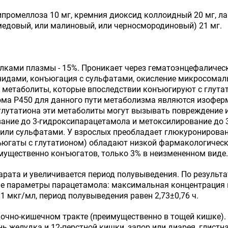
ипромеллоза 10 мг, кремния диоксид коллоидный 20 мг, л
едовый, или малиновый, или черносмородиновый) 21 мг.
елками плазмы - 15%. Проникает через гематоэнцефалическ
нидами, конъюгация с сульфатами, окисление микросома
метаболиты, которые впоследствии конъюгируют с глутат
ма Р450 для данного пути метаболизма являются изоферм
 глутатиона эти метаболиты могут вызывать повреждение 
ание до 3-гидроксипарацетамола и метоксилирование до 
или сульфатами. У взрослых преобладает глюкуронирова
югаты с глутатионом) обладают низкой фармакологическо
мущественно конъюгатов, только 3% в неизмененном виде.
арата и увеличивается период полувыведения. По результ
 параметры парацетамола: максимальная концентрация в
81 мкг/мл, период полувыведения равен 2,73±0,76 ч.
очно-кишечном тракте (преимущественно в тощей кишке). 
ь желудка и 12-перстной кишки, запор или диарея, глистна