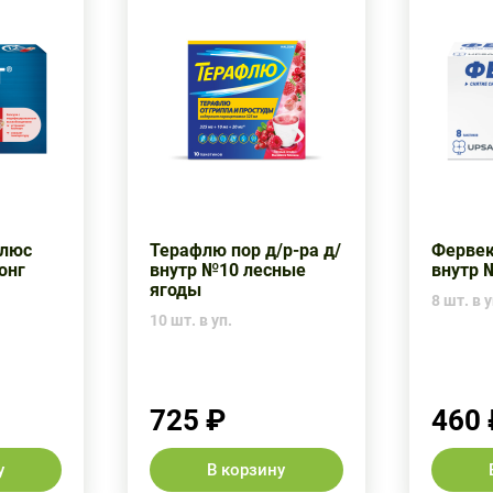
Плюс
Терафлю пор д/р-ра д/
Фервек
онг
внутр №10 лесные
внутр 
ягоды
8 шт. в у
10 шт. в уп.
725 ₽
460 
у
В корзину