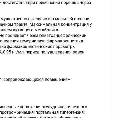
 достигается при применении порошка через
еимущественно с желчью и в меньшей степени
ишечном тракте. Максимальная концентрация у
ванием активного метаболита
Не проникает через гематоэнцефалический
проведении гемодиализа фармакокинетика
ющие фармакокинетические параметры
5±0,95 нг/мл, период полувыведения равен
ОРВИ, сопровождающихся повышением
о-язвенные поражения желудочно-кишечного
опротромбинемия; портальная гипертензия;
 щитовидной железы, острые заболевания