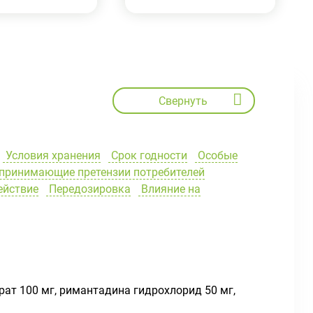
Свернуть
Условия хранения
Срок годности
Особые
 принимающие претензии потребителей
йствие
Передозировка
Влияние на
ат 100 мг, римантадина гидрохлорид 50 мг,