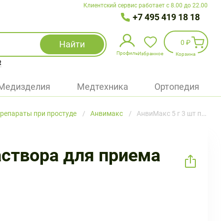
Клиентский сервис работает с 8.00 до 22.00
+7 495 419 18 18
0 ₽
Найти
Профиль
Избранное
Корзина
R
Избранное
(
0
)
Медизделия
Медтехника
Ортопедия
Войти
репараты при простуде
Анвимакс
АнвиМакс 5 г 3 шт порошок для приготовления раствора для приема внутрь клюква
БАД
Медицинская техника (приборы)
аствора для приема
Наборы
Упаковка