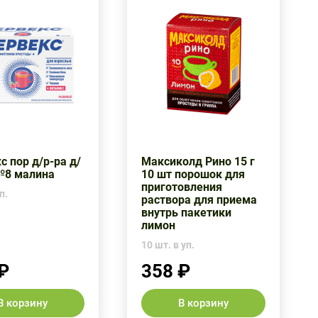
с пор д/р-ра д/
Максиколд Рино 15 г
№8 малина
10 шт порошок для
приготовления
п.
раствора для приема
внутрь пакетики
лимон
10 шт. в уп.
₽
358 ₽
В корзину
В корзину