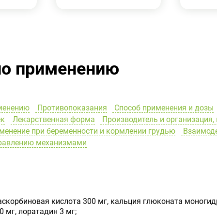
по применению
менению
Противопоказания
Способ применения и дозы
ек
Лекарственная форма
Производитель и организация,
енение при беременности и кормлении грудью
Взаимоде
правлению механизмами
аскорбиновая кислота 300 мг, кальция глюконата моногидр
0 мг, лоратадин 3 мг;