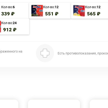
Кол-во:
6
Кол-во:
12
Кол-во:
12
339 ₽
551 ₽
565 ₽
Кол-во:
24
912 ₽
браженного на
Есть противопоказания, проко