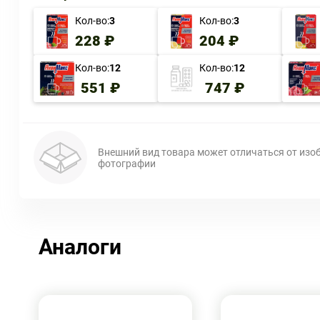
Кол-во:
3
Кол-во:
3
228 ₽
204 ₽
Кол-во:
12
Кол-во:
12
551 ₽
747 ₽
Внешний вид товара может отличаться от изо
фотографии
Аналоги