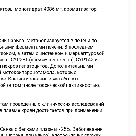
актозы моногидрат 4086 мг, ароматизатор
ий барьер. Метаболизируется в печени по
льными ферментами печени. В последнем
ионом, а затем с цистеином и меркаптуровой
ент CYP2E1 (преимущественно), CYP1A2 и
и некроз гепатоцитов. Дополнительными
3-метокеипарацетамола, которые
ние. Конъюгированные метаболиты
й (в том числе токсической) активностью.
атам проведенных клинических исследований
 плазме крови достигается при применении
Связь с белками плазмы - 25%. Заболевания
я инвазия, лямблиоз), употребление свежих