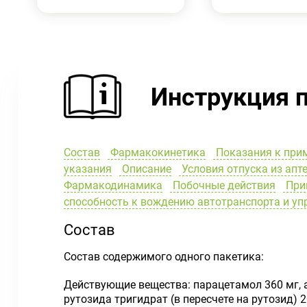
Инструкция 
Состав
Фармакокинетика
Показания к при
указания
Описание
Условия отпуска из апт
Фармакодинамика
Побочные действия
Прим
способность к вождению автотранспорта и у
Состав
Состав содержимого одного пакетика:
Действующие вещества: парацетамол 360 мг, 
рутозида тригидрат (в пересчете на рутозид) 2