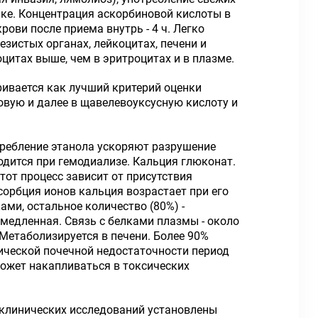
ке. Концентрация аскорбиновой кислоты в
ови после приема внутрь - 4 ч. Легко
езистых органах, лейкоцитах, печени и
цитах выше, чем в эритроцитах и в плазме.
ривается как лучший критерий оценки
овую и далее в щавелевоуксусную кислоту и
отребление этанола ускоряют разрушение
одится при гемодиализе. Кальция глюконат.
тот процесс зависит от присутствия
сорбция ионов кальция возрастает при его
ми, остальное количество (80%) -
медленная. Связь с белками плазмы - около
 Метаболизируется в печени. Более 90%
нической почечной недостаточности период
может накапливаться в токсических
 клинических исследований установлены