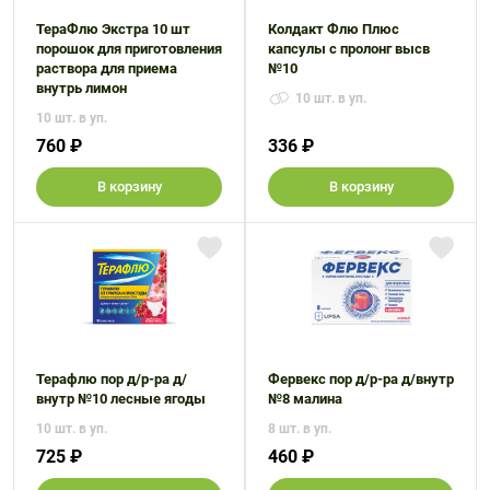
ТераФлю Экстра 10 шт
Колдакт Флю Плюс
порошок для приготовления
капсулы с пролонг высв
раствора для приема
№10
внутрь лимон
10 шт. в уп.
10 шт. в уп.
760 ₽
336 ₽
В корзину
В корзину
Терафлю пор д/р-ра д/
Фервекс пор д/р-ра д/внутр
внутр №10 лесные ягоды
№8 малина
10 шт. в уп.
8 шт. в уп.
725 ₽
460 ₽