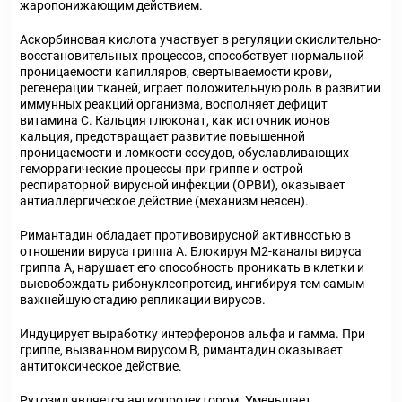
жаропонижающим действием.
Аскорбиновая кислота участвует в регуляции окислительно-
восстановительных процессов, способствует нормальной
проницаемости капилляров, свертываемости крови,
регенерации тканей, играет положительную роль в развитии
иммунных реакций организма, восполняет дефицит
витамина С. Кальция глюконат, как источник ионов
кальция, предотвращает развитие повышенной
проницаемости и ломкости сосудов, обуславливающих
геморрагические процессы при гриппе и острой
респираторной вирусной инфекции (ОРВИ), оказывает
антиаллергическое действие (механизм неясен).
Римантадин обладает противовирусной активностью в
отношении вируса гриппа А. Блокируя М2-каналы вируса
гриппа А, нарушает его способность проникать в клетки и
высвобождать рибонуклеопротеид, ингибируя тем самым
важнейшую стадию репликации вирусов.
Индуцирует выработку интерферонов альфа и гамма. При
гриппе, вызванном вирусом В, римантадин оказывает
антитоксическое действие.
Рутозид является ангиопротектором. Уменьшает