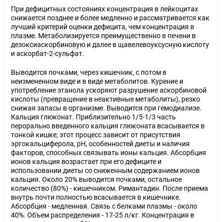
При дефицитных состояниях концентрация в лейкоцитах
снижается позднее и более медленно и рассматривается как
лучший критерий оценки дефицита, чем концентрация в
плазме. Метаболизируется преимущественно в печени в
дезоксиаскорбиновую и далее в щавелевоуксусную кислоту
и аскорбат-2-сульфат.
Выводится почками, через кишечник, с потом в
неизмененном виде и в виде метаболитов. Курение и
употребление этанола ускоряют разрушение аскорбиновой
кислоты (превращение в неактивные метаболиты), резко
снижая запасы в организме. Выводится при гемодиализе.
Кальция глюконат. Приблизительно 1/5-1/3 часть
перорально введенного кальция глюконата всасывается в
тонкой кишке; этот процесс зависит от присутствия
эргокальциферола, pH, особенностей диеты и наличия
факторов, способных связывать ионы кальция. Абсорбция
ионов кальция возрастает при его дефиците и
использовании диеты со сниженным содержанием ионов
кальция. Около 20% выводится почками, остальное
количество (80%) - кишечником. Римантадин. После приема
внутрь почти полностью всасывается в кишечнике.
Абсорбция - медленная. Связь с белками плазмы - около
40%. Объем распределения - 17-25 л/кг. Концентрация в