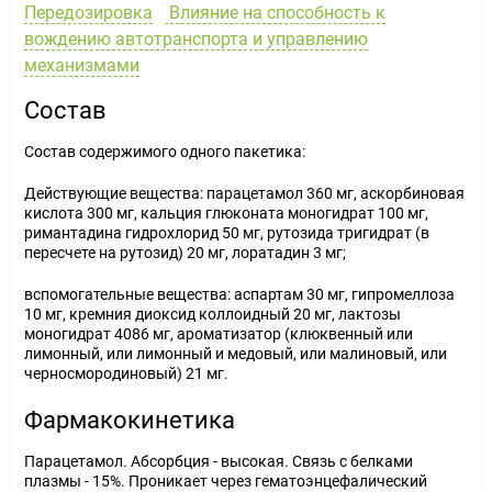
Передозировка
Влияние на способность к
вождению автотранспорта и управлению
механизмами
Состав
Состав содержимого одного пакетика:
Действующие вещества: парацетамол 360 мг, аскорбиновая
кислота 300 мг, кальция глюконата моногидрат 100 мг,
римантадина гидрохлорид 50 мг, рутозида тригидрат (в
пересчете на рутозид) 20 мг, лоратадин 3 мг;
вспомогательные вещества: аспартам 30 мг, гипромеллоза
10 мг, кремния диоксид коллоидный 20 мг, лактозы
моногидрат 4086 мг, ароматизатор (клюквенный или
лимонный, или лимонный и медовый, или малиновый, или
черносмородиновый) 21 мг.
Фармакокинетика
Парацетамол. Абсорбция - высокая. Связь с белками
плазмы - 15%. Проникает через гематоэнцефалический