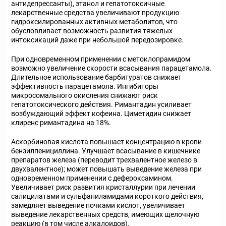
антидепрессанты), этанол и гепатотоксичные
лекарственные средства увеличивают продукцию
гидроксилированных активных метаболитов, что
обусловливает возможность развития тяжелых
интоксикаций даже при небольшой передозировке.
При одновременном применении с метоклопрамидом
возможно увеличение скорости всасывания парацетамола.
Длительное использование барбитуратов снижает
эффективность парацетамола. Ингибиторы
микросомального окисления снижают риск
гепатотоксического действия. Римантадин усиливает
возбуждающий эффект кофеина. Циметидин снижает
клиренс римантадина на 18%.
Аскорбиновая кислота повышает концентрацию в крови
бензилпенициллина. Улучшает всасывание в кишечнике
препаратов железа (переводит трехвалентное железо в
двухвалентное); может повышать выведение железа при
одновременном применении с дефероксамином.
Увеличивает риск развития кристаллурии при лечении
салицилатами и сульфаниламидами короткого действия,
замедляет выведение почками кислот, увеличивает
выведение лекарственных средств, имеющих щелочную
реакцию (в том числе алкалоидов).