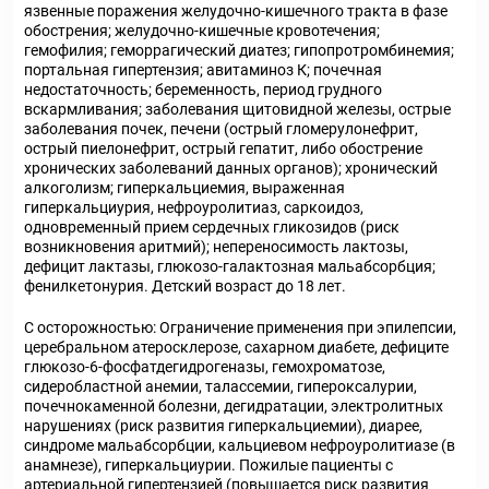
язвенные поражения желудочно-кишечного тракта в фазе
обострения; желудочно-кишечные кровотечения;
гемофилия; геморрагический диатез; гипопротромбинемия;
портальная гипертензия; авитаминоз К; почечная
недостаточность; беременность, период грудного
вскармливания; заболевания щитовидной железы, острые
заболевания почек, печени (острый гломерулонефрит,
острый пиелонефрит, острый гепатит, либо обострение
хронических заболеваний данных органов); хронический
алкоголизм; гиперкальциемия, выраженная
гиперкальциурия, нефроуролитиаз, саркоидоз,
одновременный прием сердечных гликозидов (риск
возникновения аритмий); непереносимость лактозы,
дефицит лактазы, глюкозо-галактозная мальабсорбция;
фенилкетонурия. Детский возраст до 18 лет.
С осторожностью: Ограничение применения при эпилепсии,
церебральном атеросклерозе, сахарном диабете, дефиците
глюкозо-6-фосфатдегидрогеназы, гемохроматозе,
сидеробластной анемии, талассемии, гипероксалурии,
почечнокаменной болезни, дегидратации, электролитных
нарушениях (риск развития гиперкальциемии), диарее,
синдроме мальабсорбции, кальциевом нефроуролитиазе (в
анамнезе), гиперкальциурии. Пожилые пациенты с
артериальной гипертензией (повышается риск развития