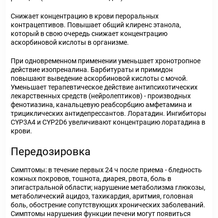
Снижает концентрацию в крови пероральных
контрацептивов. Повышает общий клиренс этанола,
который в свою очередь снижает концентрацию
аскорбиновой кислоты в организме.
При одновременном применении уменьшает хронотропное
действие изопреналина. Барбитураты и примидон
повышают выведение аскорбиновой кислоты с мочой.
Уменьшает терапевтическое действие антипсихотических
лекарственных средств (нейролептиков) - производных
фенотиазина, канальцевую реабсорбцию амфетамина и
трициклических антидепрессантов. Лоратадин. Ингибиторы
CYP3A4 и CYP2D6 увеличивают концентрацию лоратадина в
крови.
Передозировка
Симптомы: в течение первых 24 ч после приема - бледность
кожных покровов, тошнота, диарея, рвота, боль в
эпигастральной области; нарушение метаболизма глюкозы,
метаболический ацидоз, тахикардия, аритмия, головная
боль, обострение сопутствующих хронических заболеваний.
Симптомы нарушения функции печени могут появиться