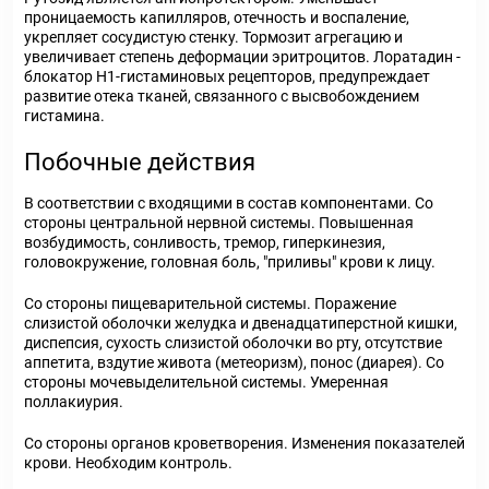
проницаемость капилляров, отечность и воспаление,
укрепляет сосудистую стенку. Тормозит агрегацию и
увеличивает степень деформации эритроцитов. Лоратадин -
блокатор Н1-гистаминовых рецепторов, предупреждает
развитие отека тканей, связанного с высвобождением
гистамина.
Побочные действия
В соответствии с входящими в состав компонентами. Со
стороны центральной нервной системы. Повышенная
возбудимость, сонливость, тремор, гиперкинезия,
головокружение, головная боль, "приливы" крови к лицу.
Со стороны пищеварительной системы. Поражение
слизистой оболочки желудка и двенадцатиперстной кишки,
диспепсия, сухость слизистой оболочки во рту, отсутствие
аппетита, вздутие живота (метеоризм), понос (диарея). Со
стороны мочевыделительной системы. Умеренная
поллакиурия.
Со стороны органов кроветворения. Изменения показателей
крови. Необходим контроль.