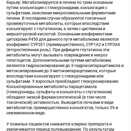
барьер. Метаболизируется в печени по трем основным
путям: конъюгация с глюкуронидами, конъюгация с
сульфатами, окисление микросомальными ферментами
печени. В последнем случае образуются токсичные
промежуточные метаболиты, которые впоследствии
конъюгируют с глутатионом, а затем с цистеином и
меркаптуровой кислотой. Основными изоферментами
цитохрома Р450 для данного пути метаболизма являются
изофермент CYP2E1 (преимущественно), CYP1A2 и CYP3A4
(второстепенная роль). При дефиците глутатиона эти
метаболиты могут вызывать повреждение и некроз
гепатоцитов. Дополнительными путями метаболизма
являются гидроксилирование до 3-гидроксипарацетамола и
метоксилирование до 3-метокеипарацетамола, которые
впоследствии конъюгируют с глюкуронидами или
сульфатами. У взрослых преобладает глюкуронирование.
Конъюгированные метаболиты парацетамола
(глюкурониды, сульфаты и конъюгаты с глутатионом)
обладают низкой фармакологической (в том числе
токсической) активностью. Выводится почками в виде
метаболитов, преимущественно конъюгатов, только 3% в
неизмененном виде.
У пожилых пациентов снижается клиренс препарата и
увеличивается период полувыведения. По результатам