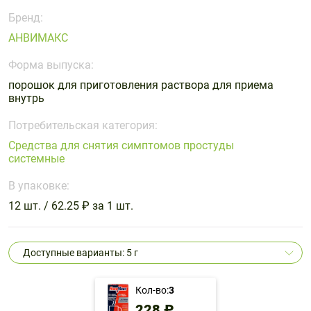
Поливитаминные
При
и гриппе
Бренд:
комплексы
простуде
Противоаллергические
Противовоспалительные
АНВИМАКС
Пробиотики
Сахарный
препараты
препараты
диабет
Форма выпуска:
Противогрибковые
Противоопухолевые
Тонизирующие
Фиточай/
препараты
препараты
порошок для приготовления раствора для приема
чай
внутрь
Противопаразитарные
Растительные
препараты
препараты
Потребительская категория:
Средства для снятия симптомов простуды
Сердечно-
Система
системные
сосудистые
обмена
препараты
веществ
В упаковке:
Средства
Стоматологические
12 шт. / 62.25 ₽ за 1 шт.
от
препараты
алкоголизма
и курения
Доступные варианты: 5 г
Кол-во:
3
228 ₽