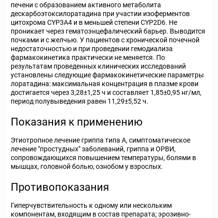
печени с образованием активного метаболита
дескарбоэтоксилоратадина при участии изоферментов
цитохрома CYP3A4 и в меньшей степени CYP2D6. Не
проникает через гематоэнцефалический барьер. Выводится
почками и с желчью. У пациентов с хронической почечной
недостаточностью и при проведении гемодиализа
фармакокинетика практически не меняется. По
результатам проведенных клинических исследований
установлены следующие фармакокинетические параметры
лоратадина: максимальная концентрация в плазме крови
достигается через 3,28±1,25 ч и составляет 1,85±0,95 нг/мл,
период полувыведения равен 11,29±5,52 ч.
Показания к применению
Этиотропное лечение гриппа типа А, симптоматическое
лечение "простудных" заболеваний, гриппа и ОРВИ,
сопровождающихся повышением температуры, болями в
мышцах, головной болью, ознобом у взрослых.
Противопоказания
Гиперчувствительность к одному или нескольким
компонентам, входящим в состав препарата; эрозивно-