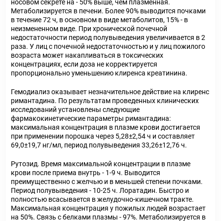
носовом секрете на - 50% выше, чем плазменная.
Метаболизируется в печени. Более 90% выводится почками
в течение 72 ч, в основном в виде метаболитов, 15% - в
неизмененном виде. При хронической почечной
недостаточности период полувыведения увеличивается в 2
раза. У лиц с почечной недостаточностью и у лиц пожилого
возраста может накапливаться в токсических
концентрациях, если доза не корректируется
пропорционально уменьшению клиренса креатинина.
Гемодиализ оказывает незначительное действие на клиренс
римантадина. По результатам проведенных клинических
исследований установлены следующие
фармакокинетические параметры римантадина:
максимальная концентрация в плазме крови достигается
при применении порошка через 5,28±2,54 ч и составляет
69,0±19,7 нг/мл, период полувыведения 33,26±12,76 ч.
Рутозид. Время максимальной концентрации в плазме
крови после приема внутрь - 1-9 ч. Выводится
преимущественно с желчью и в меньшей степени почками.
Период полувыведения - 10-25 ч. Лоратадин. Быстро и
полностью всасывается в желудочно-кишечном тракте.
Максимальная концентрация у пожилых людей возрастает
на 50%. Связь с белками плазмы - 97%. Метаболизируется в