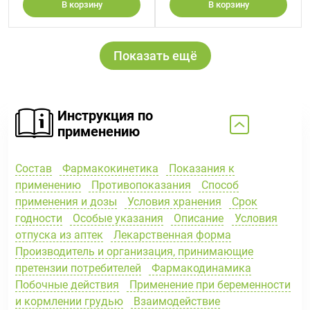
В корзину
В корзину
Показать ещё
Инструкция по
применению
Состав
Фармакокинетика
Показания к
применению
Противопоказания
Способ
применения и дозы
Условия хранения
Срок
годности
Особые указания
Описание
Условия
отпуска из аптек
Лекарственная форма
Производитель и организация, принимающие
претензии потребителей
Фармакодинамика
Побочные действия
Применение при беременности
и кормлении грудью
Взаимодействие