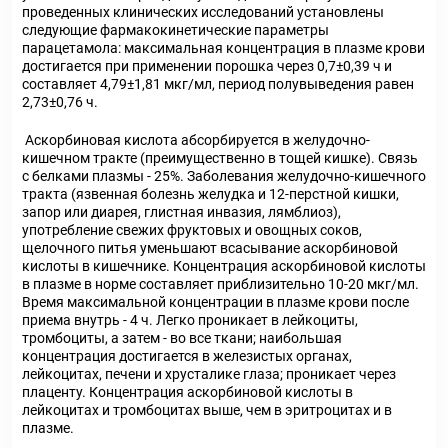
проведенных клинических исследований установлены
следующие фармакокинетические параметры
парацетамола: максимальная концентрация в плазме крови
достигается при применении порошка через 0,7±0,39 ч и
составляет 4,79±1,81 мкг/мл, период полувыведения равен
2,73±0,76 ч.
Аскорбиновая кислота абсорбируется в желудочно-
кишечном тракте (преимущественно в тощей кишке). Связь
с белками плазмы - 25%. Заболевания желудочно-кишечного
тракта (язвенная болезнь желудка и 12-перстной кишки,
запор или диарея, глистная инвазия, лямблиоз),
употребление свежих фруктовых и овощных соков,
щелочного питья уменьшают всасывание аскорбиновой
кислоты в кишечнике. Концентрация аскорбиновой кислоты
в плазме в норме составляет приблизительно 10-20 мкг/мл.
Время максимальной концентрации в плазме крови после
приема внутрь - 4 ч. Легко проникает в лейкоциты,
тромбоциты, а затем - во все ткани; наибольшая
концентрация достигается в железистых органах,
лейкоцитах, печени и хрусталике глаза; проникает через
плаценту. Концентрация аскорбиновой кислоты в
лейкоцитах и тромбоцитах выше, чем в эритроцитах и в
плазме.