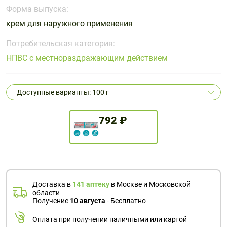
Поливитаминные
При
и гриппе
Форма выпуска:
комплексы
простуде
Противоаллергические
Противовоспалительные
крем для наружного применения
Пробиотики
Сахарный
препараты
препараты
диабет
Потребительская категория:
Противогрибковые
Противоопухолевые
НПВС с местнораздражающим действием
Тонизирующие
Фиточай/
препараты
препараты
чай
Противопаразитарные
Растительные
препараты
препараты
Доступные варианты: 100 г
Сердечно-
Система
сосудистые
обмена
792 ₽
препараты
веществ
Средства
Стоматологические
от
препараты
алкоголизма
и курения
Доставка в
141 аптеку
в Москве и Московской
области
Получение
10 августа
- Бесплатно
Оплата при получении наличными или картой