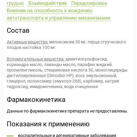
грудью
Взаимодействие
Передозировка
Влияние на способность к вождению
автотранспорта и управлению механизмами
Состав
Активные вещества:
мелоксикам 30 мг, перца стручкового
плодов настойка 100 мг.
Вспомогательные вещества:
диметилсульфоксид,
кориандра масло, лаванды масло, парафин жидкий,
пропиленгликоль, стеариновая кислота 50, моноглицериды
дистиллированные (Dimodan HP), воск эмульсионный,
глицерол, полоксамер (эмуксол-268), карбомер, натрия
гидроксид, имидомочевина, вода очищенная.
Фармакокинетика
Данные по фармакокинетике препарата не предоставлены.
Показания к применению
воспалительные и дегенеративные заболевания