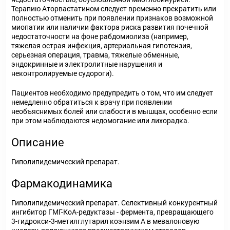
Терапию Аторвастатином следует временно прекратить или
полностью отменить при появлении признаков возможной
миопатии или наличии фактора риска развития почечной
недостаточности на фоне рабдомиолиза (например,
тяжелая острая инфекция, артериальная гипотензия,
серьезная операция, травма, тяжелые обменные,
эндокринные и электролитные нарушения и
неконтролируемые судороги).
Пациентов необходимо предупредить о том, что им следует
немедленно обратиться к врачу при появлении
необъяснимых болей или слабости в мышцах, особенно если
при этом наблюдаются недомогание или лихорадка.
Описание
Гиполипидемический препарат.
Фармакодинамика
Гиполипидемический препарат. Селективный конкурентный
ингибитор ГМГ-КоА-редуктазы - фермента, превращающего
3-гидрокси-3-метилглутарил коэнзим А в мевалоновую