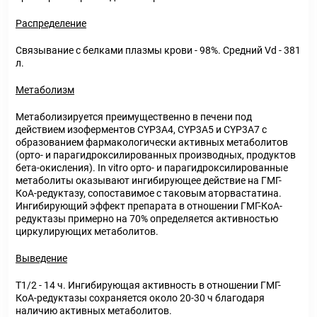
Распределение
Связывание с белками плазмы крови - 98%. Средний Vd - 381
л.
Метаболизм
Метаболизируется преимущественно в печени под
действием изоферментов CYP3A4, CYP3A5 и CYP3A7 с
образованием фармакологически активных метаболитов
(орто- и парагидроксилированных производных, продуктов
бета-окисления). In vitro орто- и парагидроксилированные
метаболиты оказывают ингибирующее действие на ГМГ-
КоА-редуктазу, сопоставимое с таковым аторвастатина.
Ингибирующий эффект препарата в отношении ГМГ-КоА-
редуктазы примерно на 70% определяется активностью
циркулирующих метаболитов.
Выведение
T1/2 - 14 ч. Ингибирующая активность в отношении ГМГ-
КоА-редуктазы сохраняется около 20-30 ч благодаря
наличию активных метаболитов.