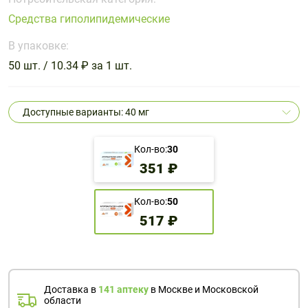
Поливитаминные
При
и гриппе
Средства гиполипидемические
комплексы
простуде
Противоаллергические
Противовоспалительные
Пробиотики
Сахарный
препараты
препараты
В упаковке:
диабет
50 шт. / 10.34 ₽ за 1 шт.
Противогрибковые
Противоопухолевые
Тонизирующие
Фиточай/
препараты
препараты
чай
Противопаразитарные
Растительные
Доступные варианты: 40 мг
препараты
препараты
Сердечно-
Система
Кол-во:
30
сосудистые
обмена
351 ₽
препараты
веществ
Средства
Стоматологические
Кол-во:
50
от
препараты
517 ₽
алкоголизма
и курения
Доставка в
141 аптеку
в Москве и Московской
области