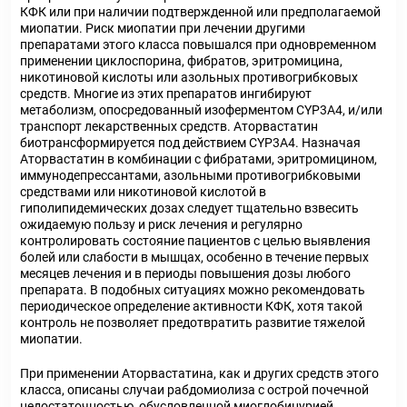
КФК или при наличии подтвержденной или предполагаемой
миопатии. Риск миопатии при лечении другими
препаратами этого класса повышался при одновременном
применении циклоспорина, фибратов, эритромицина,
никотиновой кислоты или азольных противогрибковых
средств. Многие из этих препаратов ингибируют
метаболизм, опосредованный изоферментом CYP3A4, и/или
транспорт лекарственных средств. Аторвастатин
биотрансформируется под действием CYP3A4. Назначая
Аторвастатин в комбинации с фибратами, эритромицином,
иммунодепрессантами, азольными противогрибковыми
средствами или никотиновой кислотой в
гиполипидемических дозах следует тщательно взвесить
ожидаемую пользу и риск лечения и регулярно
контролировать состояние пациентов с целью выявления
болей или слабости в мышцах, особенно в течение первых
месяцев лечения и в периоды повышения дозы любого
препарата. В подобных ситуациях можно рекомендовать
периодическое определение активности КФК, хотя такой
контроль не позволяет предотвратить развитие тяжелой
миопатии.
При применении Аторвастатина, как и других средств этого
класса, описаны случаи рабдомиолиза с острой почечной
недостаточностью, обусловленной миоглобинурией.