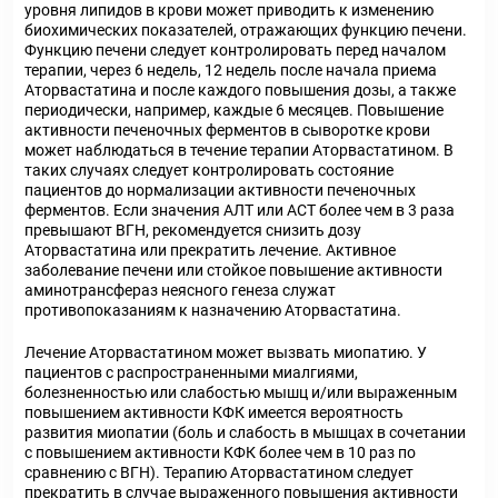
уровня липидов в крови может приводить к изменению
биохимических показателей, отражающих функцию печени.
Функцию печени следует контролировать перед началом
терапии, через 6 недель, 12 недель после начала приема
Аторвастатина и после каждого повышения дозы, а также
периодически, например, каждые 6 месяцев. Повышение
активности печеночных ферментов в сыворотке крови
может наблюдаться в течение терапии Аторвастатином. В
таких случаях следует контролировать состояние
пациентов до нормализации активности печеночных
ферментов. Если значения АЛТ или ACT более чем в 3 раза
превышают ВГН, рекомендуется снизить дозу
Аторвастатина или прекратить лечение. Активное
заболевание печени или стойкое повышение активности
аминотрансфераз неясного генеза служат
противопоказаниям к назначению Аторвастатина.
Лечение Аторвастатином может вызвать миопатию. У
пациентов с распространенными миалгиями,
болезненностью или слабостью мышц и/или выраженным
повышением активности КФК имеется вероятность
развития миопатии (боль и слабость в мышцах в сочетании
с повышением активности КФК более чем в 10 раз по
сравнению с ВГН). Терапию Аторвастатином следует
прекратить в случае выраженного повышения активности