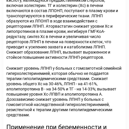
кислоту, являющуюся предшественником стеролов,
включая холестерин. ТГ и холестерин (Хс) в печени
включаются в состав ЛПОНП, поступают в плазму крови и
транспортируются в периферические ткани. ЛПНП
образуются из ЛПОНП в ходе взаимодействия с
рецепторами ЛПНП. Аторвастатин снижает уровни Хс и
липопротеинов в плазме крови, ингибируя ГМГ-КоА-
редуктазу, синтез Хс в печени и увеличивая число
рецепторов ЛПНП в печени на поверхности клеток, что
приводит к усилению захвата и катаболизма ЛПНП.
Снижает образование ЛПНП, вызывает выраженное и
стойкое повышение активности ЛПНП-рецепторов.
Снижает уровень ЛПНП у больных с гомозиготной семейной
гиперхолестеринемией, которая обычно не поддается
терапии гиполипидемическими средствами. Снижает
уровень общего Хс на 30-46%, ЛПНП - на 41-61%,
аполипопротеина В - на 34-50% и ТГ - на 14-33%; вызывает
повышение уровня Хс-ЛПВП и аполипопротеина А.
Дозозависимо снижает уровень ЛПНП у больных с
гомозиготной наследственной гиперхолестеринемией,
резистентной к терапии другими гиполипидемическими
средствами.
Применение при беременности и