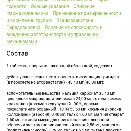
годности
Особые указания
Описание
Фармакодинамика
Применение при беременности
и кормлении грудью
Взаимодействие
Передозировка
Влияние на способность к
вождению автотранспорта и управлению
механизмами
Состав
1 таблетка, покрытая пленочной оболочкой, содержит:
действующее вещество
: аторвастатина кальция тригидрат
(в пересчете на аторвастатин) - 43,40 мг (40,00 мг);
вспомогательные вещества
: кальция карбонат 35,40 мг,
целлюлоза микрокристаллическая 24,00 мг, готовая смесь
крахмалов (крахмал кукурузный - 90 %, крахмал
прежелатинизированный - 10 %) 53,60 мг, кремния диоксид
коллоидный (аэросил) 0,40 мг, тальк 1,60 мг, магния стеарат
1,60 мг, готовая смесь для приготовления пленочной
оболочки желтая (поливиниловый спирт 2,56 мг, макрогол
(полиэтиленгликоль) 1,29 мг, тальк 0,94 мг, титана диоксид