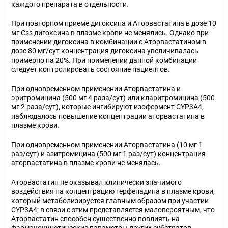
каждого препарата в отдельности.
При повторном приеме дигоксина и Аторвастатина в дозе 10
мг Css дигоксина в плазме крови не менялись. Однако при
применении дигоксина в комбинации с Аторвастатином в
дозе 80 мг/сут концентрация дигоксина увеличивалась
примерно на 20%. При применении данной комбинации
следует контролировать состояние пациентов.
При одновременном применении Аторвастатина и
эритромицина (500 мг 4 раза/сут) или кларитромицина (500
мг 2 раза/сут), которые ингибируют изофермент CYP3А4,
наблюдалось повышение концентрации аторвастатина в
плазме крови.
При одновременном применении Аторвастатина (10 мг 1
раз/сут) и азитромицина (500 мг 1 раз/сут) концентрация
аторвастатина в плазме крови не менялась.
Аторвастатин не оказывал клинически значимого
воздействия на концентрацию терфенадина в плазме крови,
который метаболизируется главным образом при участии
CYP3А4; в связи с этим представляется маловероятным, что
Аторвастатин способен существенно повлиять на