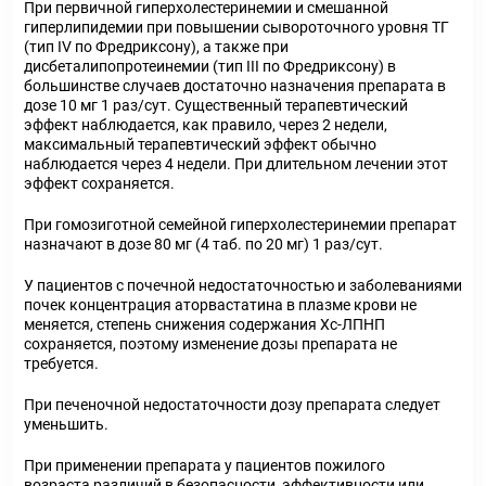
При первичной гиперхолестеринемии и смешанной
гиперлипидемии при повышении сывороточного уровня ТГ
(тип IV по Фредриксону), а также при
дисбеталипопротеинемии (тип III по Фредриксону) в
большинстве случаев достаточно назначения препарата в
дозе 10 мг 1 раз/сут. Существенный терапевтический
эффект наблюдается, как правило, через 2 недели,
максимальный терапевтический эффект обычно
наблюдается через 4 недели. При длительном лечении этот
эффект сохраняется.
При гомозиготной семейной гиперхолестеринемии препарат
назначают в дозе 80 мг (4 таб. по 20 мг) 1 раз/сут.
У пациентов с почечной недостаточностью и заболеваниями
почек концентрация аторвастатина в плазме крови не
меняется, степень снижения содержания Хс-ЛПНП
сохраняется, поэтому изменение дозы препарата не
требуется.
При печеночной недостаточности дозу препарата следует
уменьшить.
При применении препарата у пациентов пожилого
возраста различий в безопасности, эффективности или