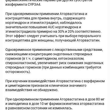
фармакокинетические параметры других субстратов
изофермента CYP3А4.
При одновременном применении Аторвастатина и
контрацептива для приема внутрь, содержащего
норэтиндрон и этинилэстрадиол, наблюдалось
значительное повышение AUC норэтиндрона и
этинилэстрадиола примерно на 30% и 20% соответственно.
Этот эффект следует учитывать при выборе перорального
контрацептива для женщины, получающей Аторвастатин.
Одновременное применение с лекарственными средствами,
снижающими концентрацию эндогенных стероидных
гормонов (в т.ч. с циметидином, кетоконазолом,
спиронолактоном), увеличивает риск снижения эндогенных
стероидных гормонов (при данных комбинациях требуется
осторожность).
При изучении взаимодействия Аторвастатина с варфарином
и циметидином признаков клинически значимого
взаимодействия не обнаружено.
При одновременном применении Аторвастатина в дозе 80 мг
и амлодипина в дозе 10 мг фармакокинетика аторвастатина
в равновесном состоянии не изменялась.