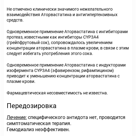
Не отмечено клинически значимого нежелательного
взаимодействия Аторвастатина и антигипертензивных
средств.
Одновременное применение Аторвастатина с ингибиторами
протеаз, известными как ингибиторы CYP3А4
(грейпфрутовый сок), сопровождалось увеличением
концентрации аторвастатина в плазме крови, в связи с этим
следует избегать употребления этого сока.
Одновременное применение Аторвастатина с индукторами
изофермента CYP3А4 (эфавирензом, рифампицином)
приводит к уменьшению концентрации аторвастатина с
плазме крови.
Фармацевтическая несовместимость не известна.
Передозировка
Лечение:
специфического антидота нет, проводится
симптоматическая терапия.
Гемодиализ неэффективен.