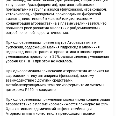
ритонавир), антибиотиками (эритромицин, кларитромицин,
хинупристин/дальфопристин), противогрибковыми
препаратами из группы азолов (флуконазол, итраконазол,
кетоконазол), нефазодоном, производными фиброевой
кислоты, никотиновой кислотой или дилтиаземом
концентрация аторвастатина в плазме увеличивается, что
повышает риск развития миопатии с рабдомиолизом и
острой почечной недостаточностью.
При одновременном приеме внутрь Аторвастатина и
суспензии, содержащей магния гидроксид и алюминия
гидроксид, концентрация аторвастатина в плазме крови
уменьшалась примерно на 35%, однако степень уменьшения
уровня Хс-ЛПНП при этом не менялась.
При одновременном применении Аторвастатин не влияет на
фармакокинетику антипирина (феназона), поэтому
взаимодействие с другими средствами,
метаболизирующимися теми же изоферментами системы
цитохрома Р450 не ожидается.
При одновременном применении колестипола концентрация
аторвастатина в плазме крови снижается примерно на 25%.
Однако гиполипидемический эффект комбинации
Аторвастатина и колестипола превосходил таковой