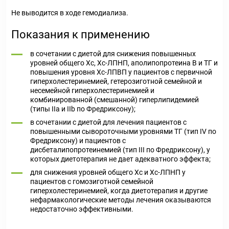
Не выводится в ходе гемодиализа.
Показания к применению
в сочетании с диетой для снижения повышенных
уровней общего Хс, Хс-ЛПНП, аполипопротеина В и ТГ и
повышения уровня Хс-ЛПВП у пациентов с первичной
гиперхолестеринемией, гетерозиготной семейной и
несемейной гиперхолестеринемией и
комбинированной (смешанной) гиперлипидемией
(типы IIa и IIb по Фредриксону);
в сочетании с диетой для лечения пациентов с
повышенными сывороточными уровнями ТГ (тип IV по
Фредриксону) и пациентов с
дисбеталипопротеинемией (тип III по Фредриксону), у
которых диетотерапия не дает адекватного эффекта;
для снижения уровней общего Хс и Хс-ЛПНП у
пациентов с гомозиготной семейной
гиперхолестеринемией, когда диетотерапия и другие
нефармакологические методы лечения оказываются
недостаточно эффективными.