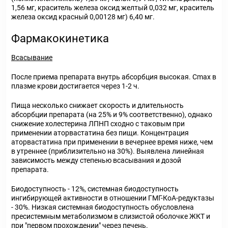
1,56 мг, краситель железа оксид желтый 0,032 мг, краситель
железа оксид красный 0,00128 мг) 6,40 мг.
Фармакокинетика
Всасывание
После приема препарата внутрь абсорбция высокая. Cmax в
плазме крови достигается через 1-2 ч.
Пища несколько снижает скорость и длительность
абсорбции препарата (на 25% и 9% соответственно), однако
снижение холестерина ЛПНП сходно с таковым при
применении аторвастатина без пищи. Концентрация
аторвастатина при применении в вечернее время ниже, чем
в утреннее (приблизительно на 30%). Выявлена линейная
зависимость между степенью всасывания и дозой
препарата.
Биодоступность - 12%, системная биодоступность
ингибирующей активности в отношении ГМГ-КоА-редуктазы
- 30%. Низкая системная биодоступность обусловлена
пресистемным метаболизмом в слизистой оболочке ЖКТ и
при "первом прохождении" через печень.