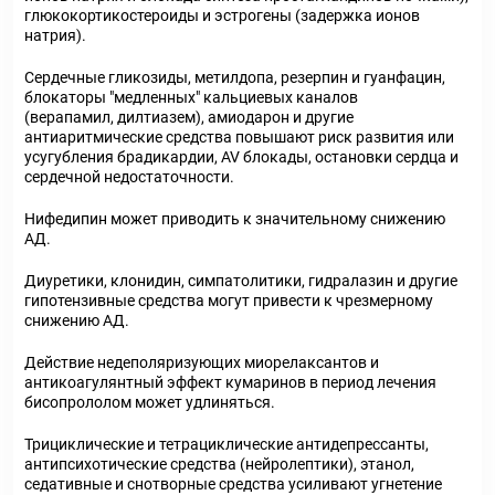
глюкокортикостероиды и эстрогены (задержка ионов
натрия).
Сердечные гликозиды, метилдопа, резерпин и гуанфацин,
блокаторы "медленных" кальциевых каналов
(верапамил, дилтиазем), амиодарон и другие
антиаритмические средства повышают риск развития или
усугубления брадикардии, AV блокады, остановки сердца и
сердечной недостаточности.
Нифедипин может приводить к значительному снижению
АД.
Диуретики, клонидин, симпатолитики, гидралазин и другие
гипотензивные средства могут привести к чрезмерному
снижению АД.
Действие недеполяризующих миорелаксантов и
антикоагулянтный эффект кумаринов в период лечения
бисопрололом может удлиняться.
Трициклические и тетрациклические антидепрессанты,
антипсихотические средства (нейролептики), этанол,
седативные и снотворные средства усиливают угнетение