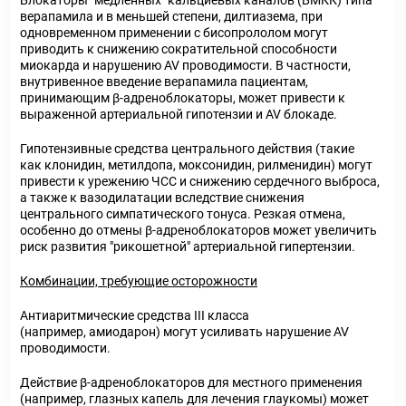
Блокаторы "медленных" кальциевых каналов (БМКК) типа
верапамила и в меньшей степени, дилтиазема, при
одновременном применении с бисопрололом могут
приводить к снижению сократительной способности
миокарда и нарушению AV проводимости. В частности,
внутривенное введение верапамила пациентам,
принимающим β-адреноблокаторы, может привести к
выраженной артериальной гипотензии и AV блокаде.
Гипотензивные средства центрального действия (такие
как клонидин, метилдопа, моксонидин, рилменидин) могут
привести к урежению ЧСС и снижению сердечного выброса,
а также к вазодилатации вследствие снижения
центрального симпатического тонуса. Резкая отмена,
особенно до отмены β-адреноблокаторов может увеличить
риск развития "рикошетной" артериальной гипертензии.
Комбинации, требующие осторожности
Антиаритмические средства III класса
(например, амиодарон) могут усиливать нарушение AV
проводимости.
Действие β-адреноблокаторов для местного применения
(например, глазных капель для лечения глаукомы) может