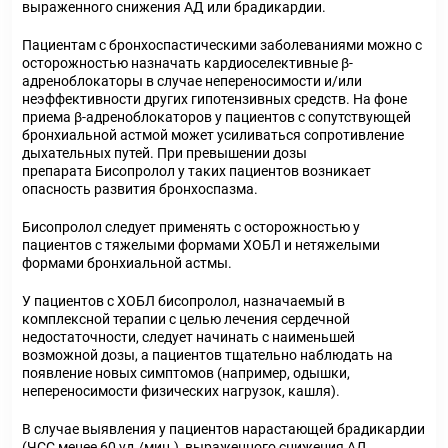
выраженного снижения АД или брадикардии.
Пациентам с бронхоспастическими заболеваниями можно с
осторожностью назначать кардиоселективные β-
адреноблокаторы в случае непереносимости и/или
неэффективности других гипотензивных средств. На фоне
приема β-адреноблокаторов у пациентов с сопутствующей
бронхиальной астмой может усиливаться сопротивление
дыхательных путей. При превышении дозы
препарата Бисопролол у таких пациентов возникает
опасность развития бронхоспазма.
Бисопролол следует применять с осторожностью у
пациентов с тяжелыми формами ХОБЛ и нетяжелыми
формами бронхиальной астмы.
У пациентов с ХОБЛ бисопролол, назначаемый в
комплексной терапии с целью лечения сердечной
недостаточности, следует начинать с наименьшей
возможной дозы, а пациентов тщательно наблюдать на
появление новых симптомов (например, одышки,
непереносимости физических нагрузок, кашля).
В случае выявления у пациентов нарастающей брадикардии
(ЧСС менее 60 уд./мин.), выраженного снижения АД