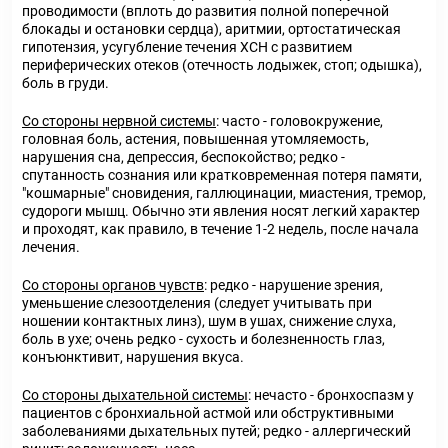
проводимости (вплоть до развития полной поперечной
блокады и остановки сердца), аритмии, ортостатическая
гипотензия, усугубление течения ХСН с развитием
периферических отеков (отечность лодыжек, стоп; одышка),
боль в груди.
Со стороны нервной системы
: часто - головокружение,
головная боль, астения, повышенная утомляемость,
нарушения сна, депрессия, беспокойство; редко -
спутанность сознания или кратковременная потеря памяти,
"кошмарные" сновидения, галлюцинации, миастения, тремор,
судороги мышц. Обычно эти явления носят легкий характер
и проходят, как правило, в течение 1-2 недель, после начала
лечения.
Со стороны органов чувств
: редко - нарушение зрения,
уменьшение слезоотделения (следует учитывать при
ношении контактных линз), шум в ушах, снижение слуха,
боль в ухе; очень редко - сухость и болезненность глаз,
конъюнктивит, нарушения вкуса.
Со стороны дыхательной системы
: нечасто - бронхоспазм у
пациентов с бронхиальной астмой или обструктивными
заболеваниями дыхательных путей; редко - аллергический