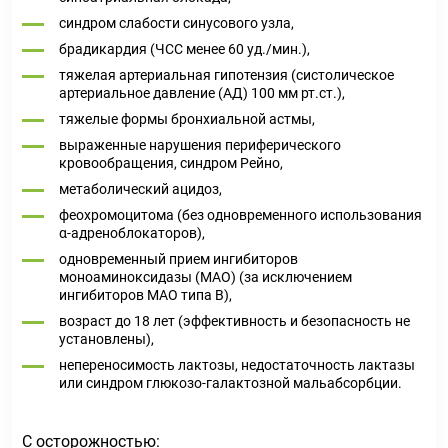
синдром слабости синусового узла,
брадикардия (ЧСС менее 60 уд./мин.),
тяжелая артериальная гипотензия (систолическое
артериальное давление (АД) 100 мм рт.ст.),
тяжелые формы бронхиальной астмы,
выраженные нарушения периферического
кровообращения, синдром Рейно,
метаболический ацидоз,
феохромоцитома (без одновременного использования
α-адреноблокаторов),
одновременный прием ингибиторов
моноаминоксидазы (МАО) (за исключением
ингибиторов МАО типа В),
возраст до 18 лет (эффективность и безопасность не
установлены),
непереносимость лактозы, недостаточность лактазы
или синдром глюкозо-галактозной мальабсорбции.
С осторожностью: