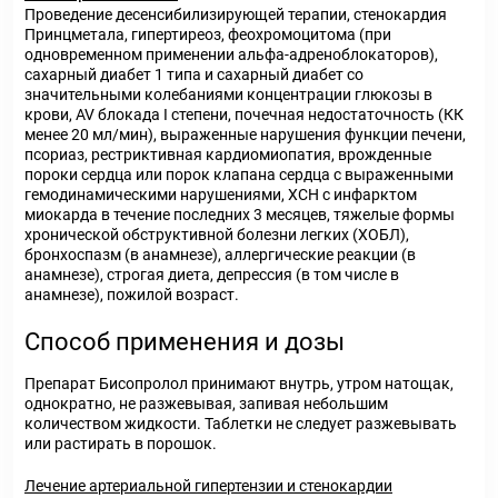
Проведение десенсибилизирующей терапии, стенокардия
Принцметала, гипертиреоз, феохромоцитома (при
одновременном применении альфа-адреноблокаторов),
сахарный диабет 1 типа и сахарный диабет со
значительными колебаниями концентрации глюкозы в
крови, AV блокада I степени, почечная недостаточность (КК
менее 20 мл/мин), выраженные нарушения функции печени,
псориаз, рестриктивная кардиомиопатия, врожденные
пороки сердца или порок клапана сердца с выраженными
гемодинамическими нарушениями, ХСН с инфарктом
миокарда в течение последних 3 месяцев, тяжелые формы
хронической обструктивной болезни легких (ХОБЛ),
бронхоспазм (в анамнезе), аллергические реакции (в
анамнезе), строгая диета, депрессия (в том числе в
анамнезе), пожилой возраст.
Способ применения и дозы
Препарат Бисопролол принимают внутрь, утром натощак,
однократно, не разжевывая, запивая небольшим
количеством жидкости. Таблетки не следует разжевывать
или растирать в порошок.
Лечение артериальной гипертензии и стенокардии