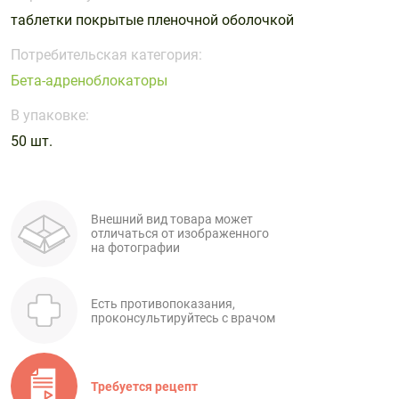
Поливитаминные
При
и гриппе
таблетки покрытые пленочной оболочкой
комплексы
простуде
Противоаллергические
Противовоспалительные
Пробиотики
Сахарный
Потребительская категория:
препараты
препараты
диабет
Бета-адреноблокаторы
Противогрибковые
Противоопухолевые
Тонизирующие
Фиточай/
препараты
препараты
В упаковке:
чай
Противопаразитарные
Растительные
50 шт.
препараты
препараты
Сердечно-
Система
сосудистые
обмена
Внешний вид товара может
препараты
веществ
отличаться от изображенного
на фотографии
Средства
Стоматологические
от
препараты
алкоголизма
Есть противопоказания,
проконсультируйтесь с врачом
и курения
Требуется рецепт