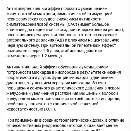
Антигипертензивный эффект связан с уменьшением
минутного объема крови, симпатической стимуляцией
периферических сосудов, снижением активности
симпатоадреналовой системы (САС) (имеет большое
значение для пациентов с исходной гиперсекрецией ренина),
восстановлением чувствительности в ответ на снижение
артериального давления (АД) и влиянием на центральную
нервную систему. При артериальной гипертензии эффект
развивается через 2-5 дней, стабильное действие
отмечается через 1-2 месяца.
Антиангинальный эффект обусловлен уменьшением
потребности миокарда в кислороде в результате снижения
сократимости и других функций миокарда, удлинением
диастолы, улучшением перфузии миокарда. За счет
повышения конечного диастолического давления в левом
желудочке и увеличения растяжения мышечных волокон
желудочков может повышаться потребность в кислороде,
особенно у пациентов с хронической сердечной
недостаточностью (ХСН).
При применении в средних терапевтических дозах, в отличие
от неселективных β-адреноблокаторов, оказывает менее
выраженное влияние на органы, содержащие β2-