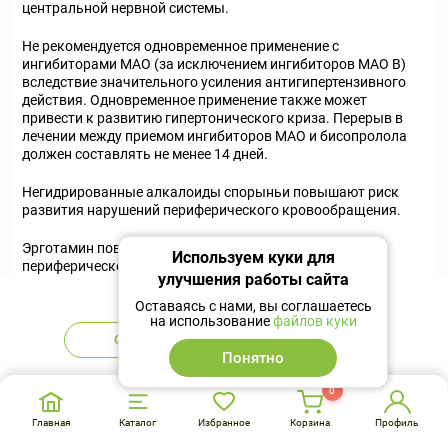
центральной нервной системы.
Не рекомендуется одновременное применение с
ингибиторами МАО (за исключением ингибиторов МАО В)
вследствие значительного усиления антигипертензивного
действия. Одновременное применение также может
привести к развитию гипертонического криза. Перерыв в
лечении между приемом ингибиторов МАО и бисопролола
должен составлять не менее 14 дней.
Негидрированные алкалоиды спорыньи повышают риск
развития нарушений периферического кровообращения.
Эрготамин повышает риск развития нарушения
Используем куки для
периферического кровообращения.
улучшения работы сайта
Нет в наличии
Сульфасалазин повышает концентрацию бисопролола в
Оставаясь с нами, вы соглашаетесь
на использование
файлов куки
плазме крови.
Сообщить
Аналоги
Понятно
Рифампицин укорачивает период полувыведения
бисопролола.
0
Передозировка
Главная
Каталог
Избранное
Корзина
Профиль