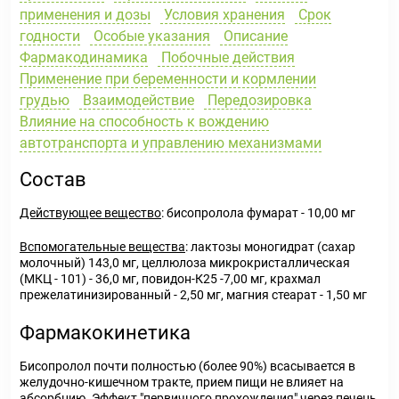
применения и дозы
Условия хранения
Срок
годности
Особые указания
Описание
Фармакодинамика
Побочные действия
Применение при беременности и кормлении
грудью
Взаимодействие
Передозировка
Влияние на способность к вождению
автотранспорта и управлению механизмами
Состав
Действующее вещество
: бисопролола фумарат - 10,00 мг
Вспомогательные вещества
: лактозы моногидрат (сахар
молочный) 143,0 мг, целлюлоза микрокристаллическая
(МКЦ - 101) - 36,0 мг, повидон-К25 -7,00 мг, крахмал
прежелатинизированный - 2,50 мг, магния стеарат - 1,50 мг
Фармакокинетика
Бисопролол почти полностью (более 90%) всасывается в
желудочно-кишечном тракте, прием пищи не влияет на
абсорбцию. Эффект "первичного прохождения" через печень