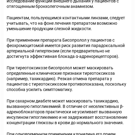
исследование функции внешнего дыхания у пациентов с
отягощенным бронхолегочным анамнезом.
Пациентам, пользующимся контактными линзами, следует
учитывать, что на фоне лечения препаратом возможно
уменьшение продукции слезной жидкости.
При применении препарата Бисопролол у пациентов с
феохромоцитомой имеется риск развития парадоксальной
артериальной гипертензии (если предварительно не
достигнута эффективная блокада α-адренорецепторов).
При тиреотоксикозе бисопролол может маскировать
определенные клинические признаки тиреотоксикоза
(например, тахикардию). Резкая отмена препарата у
пациентов с тиреотоксикозом противопоказана, поскольку
способна усилить симптоматику.
При сахарном диабете может маскировать тахикардию,
вызванную гипогликемией. В отличие от неселективных β-
адреноблокаторов практически не усиливает вызванную
инсулином гипогликемию и не задерживает восстановление
концентрации глюкозы в крови до нормального значения.
При одновременном применении клонидина его прием