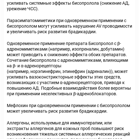
усиливать системные эффекты бисопролола (снижение АД,
урежение ЧСС).
Парасимпатомиметики при одновременном применении с
бисопрололом могут усиливать нарушение AV проводимости
и увеличивать риск развития брадикардии.
Одновременное применение препарата Бисопролол с β-
адреномиметиками (например, изопреналин, добутамин)
может приводить к снижению эффекта обоих препаратов.
Сочетание бисопролола с адреномиметиками, влияющими
на β- и α-адренорецепторы
(например, норэпинефрин, эпинефрин (адреналин)), может
усиливать вазоконстрикторные эффекты этих средств,
возникающих с участием α-адренорецепторов, приводя к
повышению АД. Подобные взаимодействия более вероятны
при применении неселективных β-адреноблокаторов.
Мефлохин при одновременном применении с бисопрололом
может увеличивать риск развития брадикардии.
Аллергены, используемые для иммунотерапии, или
экстракты аллергенов для кожных проб повышают риск
возникновения тяжелых системных аллергических реакций