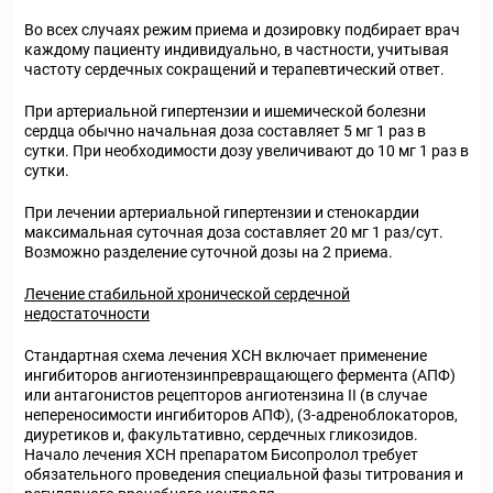
Во всех случаях режим приема и дозировку подбирает врач
каждому пациенту индивидуально, в частности, учитывая
частоту сердечных сокращений и терапевтический ответ.
При артериальной гипертензии и ишемической болезни
сердца обычно начальная доза составляет 5 мг 1 раз в
сутки. При необходимости дозу увеличивают до 10 мг 1 раз в
сутки.
При лечении артериальной гипертензии и стенокардии
максимальная суточная доза составляет 20 мг 1 раз/сут.
Возможно разделение суточной дозы на 2 приема.
Лечение стабильной хронической сердечной
недостаточности
Стандартная схема лечения ХСН включает применение
ингибиторов ангиотензинпревращающего фермента (АПФ)
или антагонистов рецепторов ангиотензина II (в случае
непереносимости ингибиторов АПФ), (3-адреноблокаторов,
диуретиков и, факультативно, сердечных гликозидов.
Начало лечения ХСН препаратом Бисопролол требует
обязательного проведения специальной фазы титрования и