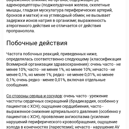
адренорецепторы (поджелудочная железа, скелетные
мышцы, гладкая мускулатура периферических артерий,
бронхов и матки) и на углеводный обмен; не вызывает
задержки ионов натрия в организме; выраженность
атерогенного действия не отличается от действия
пропранолола.
Побочные действия
Частота побочных реакций, приведенных ниже,
определялась соответственно следующему (классификация
Всемирной организации здравоохранения): очень часто - не
менее 10%; часто - не менее 1%, но менее 10%; нечасто - не
менее 0,1%, но менее 1%; редко - не менее 0,01%, но менее
0,1%; очень редко - менее 0,01%, включая отдельные
сообщения.
Со стороны сердца и сосудов
: очень часто - урежение
частоты сердечных сокращений (брадикардия, особенно у
пациентов с ХСН); ощущение сердцебиения, часто -
выраженное снижение артериального давления (особенно у
пациентов с ХСН), проявление ангиоспазма (усиление
нарушений периферического кровообращения, ощущение
холода в конечностях (парестезии); нечасто - нарушение AV