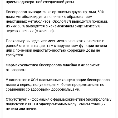
приема однократной ежедневной дозы.
Бисопролол выводится из организма двумя путями, 50%
дозы метаболизируется в печени с образованием
неактивных метаболитов. Около 98% выводится почками,
из них 50 % выводится в неизмененном виде; менее 2% -
через кишечник (с желчью).
Поскольку выведение имеет место в почках и в печени в
равной степени, пациентам с нарушением функции печени
или с почечной недостаточностью коррекции дозы не
требуется.
Фармакокинетика бисопролола линейна и не зависит
от возраста.
У пациентов с ХСН плазменные концентрации бисопролола
выше, а период полувыведения более продолжителен по
сравнению со здоровыми добровольцами.
Отсутствует информация о фармакокинетике бисопролола у
пациентов с ХСН и одновременным нарушением функции
печени или почек.