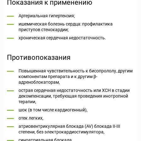
Показания к применению
Артериальная гипертензия;
ишемическая болезнь сердца: профилактика
приступов стенокардии;
хроническая сердечная недостаточность.
Противопоказания
Повышенная чувствительность к бисопрололу, другим
компонентам препарата и к другим β-
адреноблокаторам,
острая сердечная недостаточность или ХСН в стадии
декомпенсации, требующая проведения инотропной
терапии,
шок (в том числе кардиогенный),
отек легких,
атриовентрикулярная блокада (AV) блокада II-III
степени, без электрокардиостимулятора,
синоатриальная блокада,