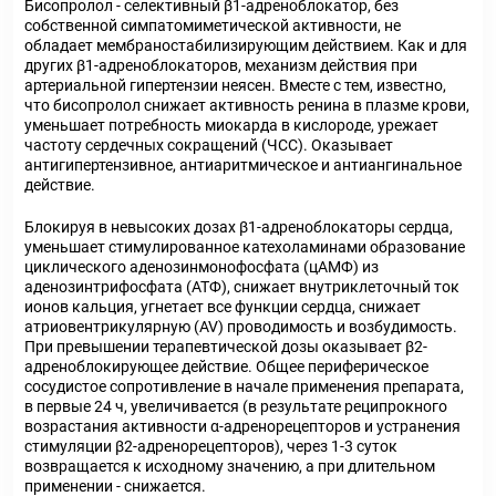
Бисопролол - селективный β1-адреноблокатор, без
собственной симпатомиметической активности, не
обладает мембраностабилизирующим действием. Как и для
других β1-адреноблокаторов, механизм действия при
артериальной гипертензии неясен. Вместе с тем, известно,
что бисопролол снижает активность ренина в плазме крови,
уменьшает потребность миокарда в кислороде, урежает
частоту сердечных сокращений (ЧСС). Оказывает
антигипертензивное, антиаритмическое и антиангинальное
действие.
Блокируя в невысоких дозах β1-адреноблокаторы сердца,
уменьшает стимулированное катехоламинами образование
циклического аденозинмонофосфата (цАМФ) из
аденозинтрифосфата (АТФ), снижает внутриклеточный ток
ионов кальция, угнетает все функции сердца, снижает
атриовентрикулярную (AV) проводимость и возбудимость.
При превышении терапевтической дозы оказывает β2-
адреноблокирующее действие. Общее периферическое
сосудистое сопротивление в начале применения препарата,
в первые 24 ч, увеличивается (в результате реципрокного
возрастания активности α-адренорецепторов и устранения
стимуляции β2-адренорецепторов), через 1-3 суток
возвращается к исходному значению, а при длительном
применении - снижается.