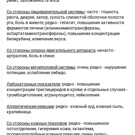
ринит; заложенность носа.
Со стороны пищеварительной системы
: часто - тошнота,
рвота, диарея, запор, сухость слизистой оболочки полости
рта, боль в животе; редко - гепатит, повышение активности
ферментов печени (аланинаминотрансферазы,
аспартатаминотрансферазы), повышение концентрации
билирубина, изменение вкуса.
Со стороны опорно-двигательного аппарата
: нечасто -
артралгия, боль в спине.
Со стороны мочеполовой системы
: очень редко - нарушение
потенции, ослабление либидо.
Лабораторные показатели
: редко - повышение
концентрации триглицеридов в крови; в отдельных случаях -
тромбоцитопения, агранулоцитоз, лейкопения.
Аллергические реакции
: редко - кожный зуд, кожная сыпь,
крапивница.
Со стороны кожных покровов
: редко - повышенное
потоотделение, гиперемия кожи, экзантема,
псориазоподобные кожные реакции; очень редко -