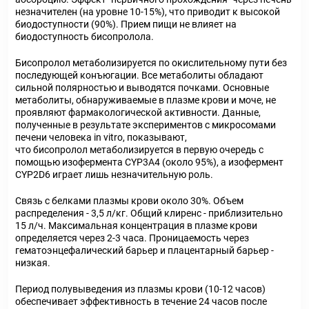
незначителен (на уровне 10-15%), что приводит к высокой
биодоступности (90%). Прием пищи не влияет на
биодоступность бисопролола.
Бисопролол метаболизируется по окислительному пути без
последующей конъюгации. Все метаболиты обладают
сильной полярностью и выводятся почками. Основные
метаболиты, обнаруживаемые в плазме крови и моче, не
проявляют фармакологической активности. Данные,
полученные в результате экспериментов с микросомами
печени человека in vitro, показывают,
что бисопролол метаболизируется в первую очередь с
помощью изофермента CYP3A4 (около 95%), а изофермент
CYP2D6 играет лишь незначительную роль.
Связь с белками плазмы крови около 30%. Объем
распределения - 3,5 л/кг. Общий клиренс - приблизительно
15 л/ч. Максимальная концентрация в плазме крови
определяется через 2-3 часа. Проницаемость через
гематоэнцефалический барьер и плацентарный барьер -
низкая.
Период полувыведения из плазмы крови (10-12 часов)
обеспечивает эффективность в течение 24 часов после