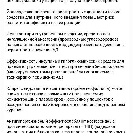
или анафилаксии у пациентов, получающих бисопролол.
Йодосодержащие рентгеноконтрастные диагностические
средства для внутривенного введения повышают риск
развития анафилактических реакций.
Фенитоин при внутривенном введении, средства для
ингаляционной анестезии (производные углеводородов)
повышают выраженность кардиодепрессивного действия и
вероятность снижения АД.
Эффективность инсулина и гипогликемических средств для
приема внутрь может меняться при лечении бисопрололом
(маскирует симптомы развивающейся гипогликемии:
тахикардию, повышение АД).
Клиренс лидокаина и ксантинов (кроме теофиллина) может
снижаться в связи с возможным повышением их
концентрации в плазме крови, особенно у пациентов с
исходно повышенным клиренсом теофиллина под влиянием
курения.
Антигипертензивный эффект ослабляют нестероидные
противовоспалительные препараты (НПВП) (задержка
ионов натрия и блокада синтеза простагландинов почками),