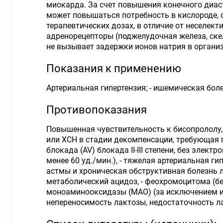
миокарда. За счет повышения конечного диа
может повышаться потребность в кислороде, о
терапевтических дозах, в отличие от неселек
адренорецепторы (поджелудочная железа, ске
не вызывает задержки ионов натрия в организ
Показания к применению
Артериальная гипертензия; - ишемическая бол
Противопоказания
Повышенная чувствительность к бисопрололу,
или ХСН в стадии декомпенсации, требующая пр
блокада (AV) блокада II-III степени, без элек
менее 60 уд./мин.), - тяжелая артериальная г
астмы и хроническая обструктивная болезнь л
метаболический ацидоз, - феохромоцитома (б
моноаминооксидазы (МАО) (за исключением инг
непереносимость лактозы, недостаточность л