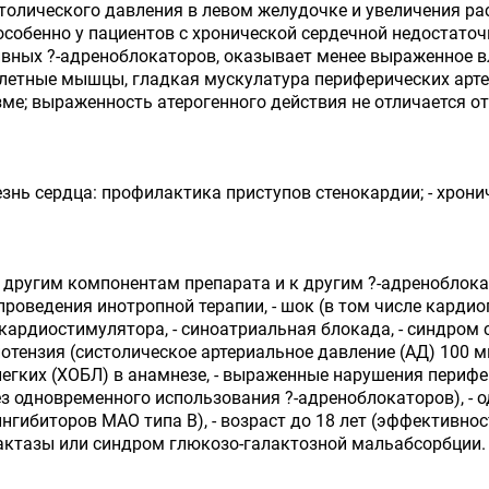
столического давления в левом желудочке и увеличения 
собенно у пациентов с хронической сердечной недостаточ
тивных ?-адреноблокаторов, оказывает менее выраженное в
летные мышцы, гладкая мускулатура периферических артер
ме; выраженность атерогенного действия не отличается о
езнь сердца: профилактика приступов стенокардии; - хрон
 другим компонентам препарата и к другим ?-адреноблокат
оведения инотропной терапии, - шок (в том числе кардиоге
трокардиостимулятора, - синоатриальная блокада, - синдром
ипотензия (систолическое артериальное давление (АД) 100 м
егких (ХОБЛ) в анамнезе, - выраженные нарушения перифе
ез одновременного использования ?-адреноблокаторов), -
ибиторов МАО типа В), - возраст до 18 лет (эффективност
актазы или синдром глюкозо-галактозной мальабсорбции.