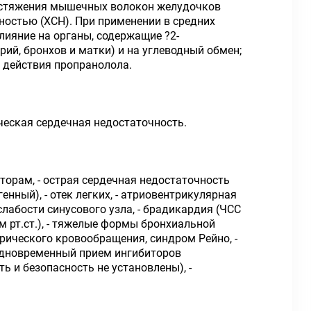
растяжения мышечных волокон желудочков
ностью (ХСН). При применении в средних
лияние на органы, содержащие ?2-
ий, бронхов и матки) и на углеводный обмен;
т действия пропранолола.
ическая сердечная недостаточность.
орам, - острая сердечная недостаточность
нный), - отек легких, - атриовентрикулярная
 слабости синусового узла, - брадикардия (ЧСС
м рт.ст.), - тяжелые формы бронхиальной
рического кровообращения, синдром Рейно, -
 одновременный прием ингибиторов
ь и безопасность не установлены), -