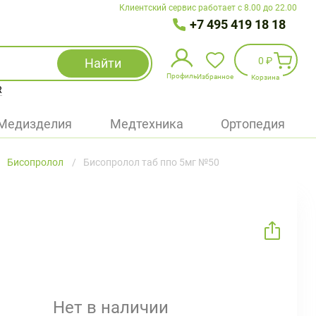
Клиентский сервис работает с 8.00 до 22.00
+7 495 419 18 18
0 ₽
Найти
Профиль
Избранное
Корзина
R
Избранное
(
0
)
Медизделия
Медтехника
Ортопедия
Войти
Бисопролол
Бисопролол таб ппо 5мг №50
БАД
Медицинская техника (приборы)
Наборы
Упаковка
Нет в наличии