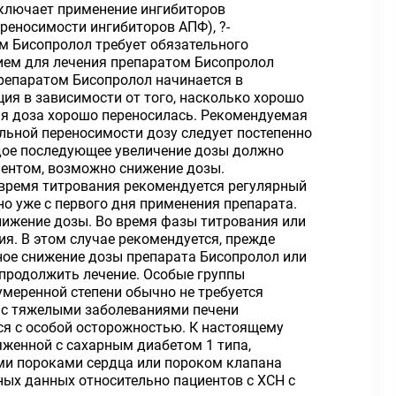
включает применение ингибиторов
реносимости ингибиторов АПФ), ?-
м Бисопролол требует обязательного
ием для лечения препаратом Бисопролол
препаратом Бисопролол начинается в
ия в зависимости от того, насколько хорошо
щая доза хорошо переносилась. Рекомендуемая
уальной переносимости дозу следует постепенно
 Каждое последующее увеличение дозы должно
иентом, возможно снижение дозы.
 время титрования рекомендуется регулярный
о уже с первого дня применения препарата.
нижение дозы. Во время фазы титрования или
я. В этом случае рекомендуется, прежде
ное снижение дозы препарата Бисопролол или
 продолжить лечение. Особые группы
умеренной степени обычно не требуется
в с тяжелыми заболеваниями печени
ся с особой осторожностью. К настоящему
яженной с сахарным диабетом 1 типа,
ми пороками сердца или пороком клапана
ых данных относительно пациентов с ХСН с