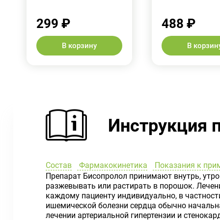
299 ₽
488 ₽
В корзину
В корзин
Инструкция 
Состав
Фармакокинетика
Показания к при
Препарат Бисопролол принимают внутрь, утро
разжевывать или растирать в порошок. Лечени
каждому пациенту индивидуально, в частности
ишемической болезни сердца обычно начальная 
лечении артериальной гипертензии и стенокар