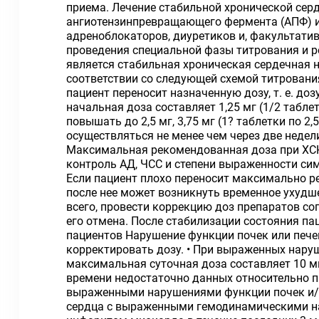
приема. Лечение стабильной хронической сер
ангиотензинпревращающего фермента (АПФ) или
адреноблокаторов, диуретиков и, факультати
проведения специальной фазы титрования и р
является стабильная хроническая сердечная 
соответствии со следующей схемой титровани
пациент переносит назначенную дозу, т. е. д
начальная доза составляет 1,25 мг (1/2 табле
повышать до 2,5 мг, 3,75 мг (1? таблетки по 2,
осуществляться не менее чем через две недел
Максимальная рекомендованная доза при ХСН 
контроль АД, ЧСС и степени выраженности си
Если пациент плохо переносит максимально р
после нее может возникнуть временное ухудше
всего, провести коррекцию доз препаратов с
его отмена. После стабилизации состояния па
пациентов Нарушение функции почек или печен
корректировать дозу. • При выраженных наруш
максимальная суточная доза составляет 10 м
времени недостаточно данных относительно п
выраженными нарушениями функции почек и/ 
сердца с выраженными гемодинамическими нар