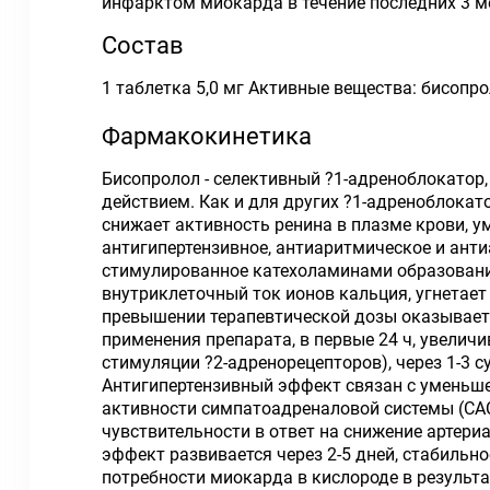
инфарктом миокарда в течение последних 3 м
Состав
1 таблетка 5,0 мг Активные вещества: бисопро
Фармакокинетика
Бисопролол - селективный ?1-адреноблокатор
действием. Как и для других ?1-адреноблокато
снижает активность ренина в плазме крови, 
антигипертензивное, антиаритмическое и анти
стимулированное катехоламинами образовани
внутриклеточный ток ионов кальция, угнетает
превышении терапевтической дозы оказывает 
применения препарата, в первые 24 ч, увелич
стимуляции ?2-адренорецепторов), через 1-3 
Антигипертензивный эффект связан с уменьш
активности симпатоадреналовой системы (САС
чувствительности в ответ на снижение артери
эффект развивается через 2-5 дней, стабильн
потребности миокарда в кислороде в результ