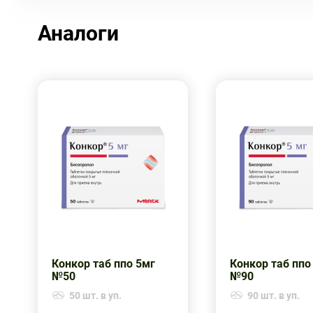
Аналоги
Конкор таб ппо 5мг
Конкор таб ппо
№50
№90
50 шт. в уп.
90 шт. в уп.