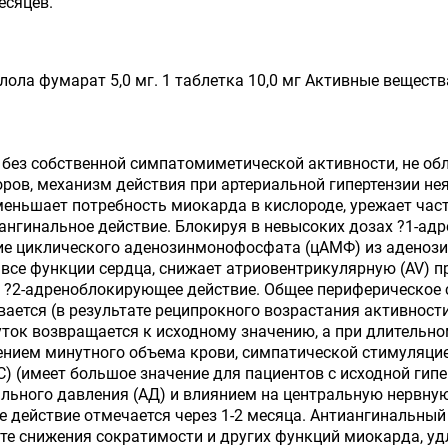
есяцев.
лола фумарат 5,0 мг. 1 таблетка 10,0 мг Активные веществ
, без собственной симпатомиметической активности, не 
ров, механизм действия при артериальной гипертензии неяс
уменьшает потребность миокарда в кислороде, урежает час
ангинальное действие. Блокируя в невысоких дозах ?1-ад
е циклического аденозинмонофосфата (цАМФ) из аденози
 все функции сердца, снижает атриовентрикулярную (AV) 
?2-адреноблокирующее действие. Общее периферическое с
ивается (в результате реципрокного возрастания активност
суток возвращается к исходному значению, а при длительно
ением минутного объема крови, симпатической стимуляци
) (имеет большое значение для пациентов с исходной гипе
ального давления (АД) и влиянием на центральную нервную
ое действие отмечается через 1-2 месяца. Антиангинальн
ате снижения сократимости и других функций миокарда, у