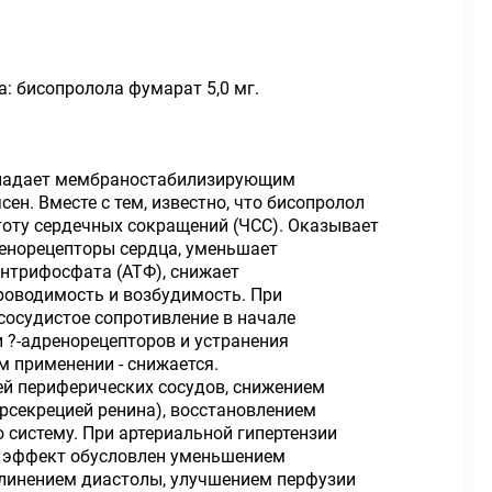
а: бисопролола фумарат 5,0 мг.
обладает мембраностабилизирующим
ен. Вместе с тем, известно, что бисопролол
тоту сердечных сокращений (ЧСС). Оказывает
ренорецепторы сердца, уменьшает
нтрифосфата (АТФ), снижает
проводимость и возбудимость. При
осудистое сопротивление в начале
и ?-адренорецепторов и устранения
м применении - снижается.
ей периферических сосудов, снижением
рсекрецией ренина), восстановлением
 систему. При артериальной гипертензии
ый эффект обусловлен уменьшением
длинением диастолы, улучшением перфузии