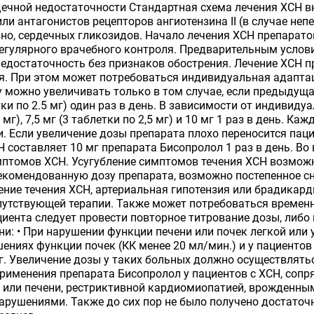
дечной недостаточности Стандартная схема лечения ХСН 
 антагонистов рецепторов ангиотензина II (в случае непе
вно, сердечных гликозидов. Начало лечения ХСН препарато
егулярного врачебного контроля. Предварительным услов
недостаточность без признаков обострения. Лечение ХСН 
я. При этом может потребоваться индивидуальная адаптац
озу можно увеличивать только в том случае, если предыду
тки по 2.5 мг) один раз в день. В зависимости от индивид
5 мг), 7,5 мг (3 таблетки по 2,5 мг) и 10 мг 1 раз в день.
и. Если увеличение дозы препарата плохо переносится пац
составляет 10 мг препарата Бисопролол 1 раз в день. Во
мптомов ХСН. Усугубление симптомов течения ХСН возможн
екомендованную дозу препарата, возможно постепенное с
ние течения ХСН, артериальная гипотензия или брадикарди
опутствующей терапии. Также может потребоваться времен
циента следует провести повторное титрование дозы, либо
и: • При нарушении функции печени или почек легкой или 
ениях функции почек (КК менее 20 мл/мин.) и у пациенто
г. Увеличение дозы у таких больных должно осуществлять
рименения препарата Бисопролол у пациентов с ХСН, сопр
или печени, рестриктивной кардиомиопатией, врожденны
ушениями. Также до сих пор не было получено достаточн