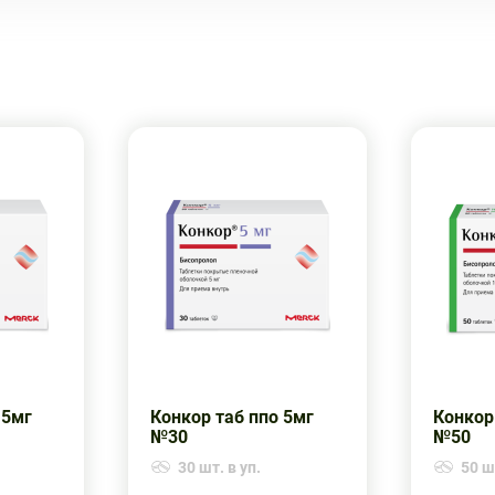
 5мг
Конкор таб ппо 5мг
Конкор
№30
№50
30 шт. в уп.
50 шт