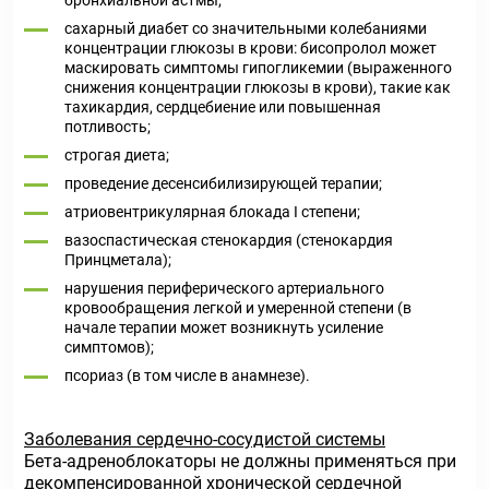
бронхиальной астмы;
сахарный диабет со значительными колебаниями
концентрации глюкозы в крови: бисопролол может
маскировать симптомы гипогликемии (выраженного
снижения концентрации глюкозы в крови), такие как
тахикардия, сердцебиение или повышенная
потливость;
строгая диета;
проведение десенсибилизирующей терапии;
атриовентрикулярная блокада I степени;
вазоспастическая стенокардия (стенокардия
Принцметала);
нарушения периферического артериального
кровообращения легкой и умеренной степени (в
начале терапии может возникнуть усиление
симптомов);
псориаз (в том числе в анамнезе).
Заболевания сердечно-сосудистой системы
Бета-адреноблокаторы не должны применяться при
декомпенсированной хронической сердечной