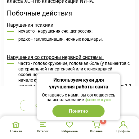
класса ХСН по классификации NYHA.
Побочные действия
Нарушения психики:
нечасто - нарушения сна, депрессия;
редко - галлюцинации, ночные кошмары.
Нарушения со стороны нервной системы:
часто - головокружение, головная боль (у пациентов с
артериальной гипертензией или стенокардией
особенно часто данные симптомы появляются в
Используем куки для
начале курса лечения. Обычно эти явления носят
легкий характер и проходят, как правило, в течение 1-2
улучшения работы сайта
недель после начала лечения);
Нет в наличии
Оставаясь с нами, вы соглашаетесь
редко - потеря сознания.
на использование
файлов куки
Сообщить
Аналоги
Понятно
Нарушения со стороны органа зрения:
0
редко - уменьшение слезоотделения (следует
учитывать при ношении контактных линз);
Главная
Каталог
Избранное
Корзина
Профиль
очень редко - конъюнктивит.