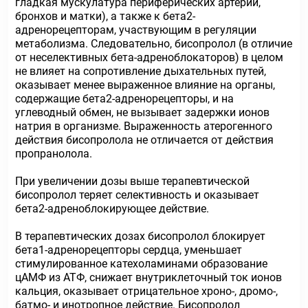
гладкая мускулатура периферических артерий,
бронхов и матки), а также к бета2-
адренорецепторам, участвующим в регуляции
метаболизма. Следовательно, бисопролол (в отличие
от неселективных бета-адреноблокаторов) в целом
не влияет на сопротивление дыхательных путей,
оказывает менее выраженное влияние на органы,
содержащие бета2-адренорецепторы, и на
углеводный обмен, не вызывает задержки ионов
натрия в организме. Выраженность атерогенного
действия бисопролола не отличается от действия
пропранолола.
При увеличении дозы выше терапевтической
бисопролол теряет селективность и оказывает
бета2-адреноблокирующее действие.
В терапевтических дозах бисопролол блокирует
бета1-адренорецепторы сердца, уменьшает
стимулированное катехоламинами образование
цАМФ из АТФ, снижает внутриклеточный ток ионов
кальция, оказывает отрицательное хроно-, дромо-,
батмо- и инотропное действие. Бисопролол