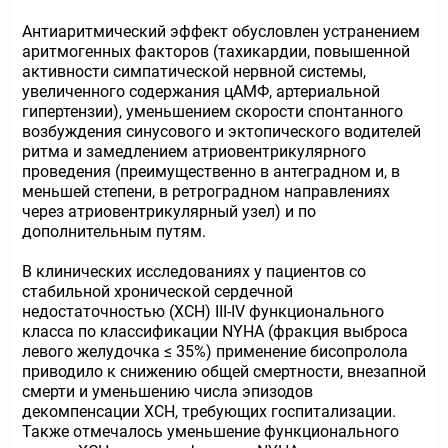
Антиаритмический эффект обусловлен устранением
аритмогенных факторов (тахикардии, повышенной
активности симпатической нервной системы,
увеличенного содержания цАМФ, артериальной
гипертензии), уменьшением скорости спонтанного
возбуждения синусового и эктопического водителей
ритма и замедлением атриовентрикулярного
проведения (преимущественно в антеградном и, в
меньшей степени, в ретроградном направлениях
через атриовентрикулярный узел) и по
дополнительным путям.
В клинических исследованиях у пациентов со
стабильной хронической сердечной
недостаточностью (ХСН) III-IV функционального
класса по классификации NYHA (фракция выброса
левого желудочка ≤ 35%) применение бисопролола
приводило к снижению общей смертности, внезапной
смерти и уменьшению числа эпизодов
декомпенсации ХСН, требующих госпитализации.
Также отмечалось уменьшение функционального