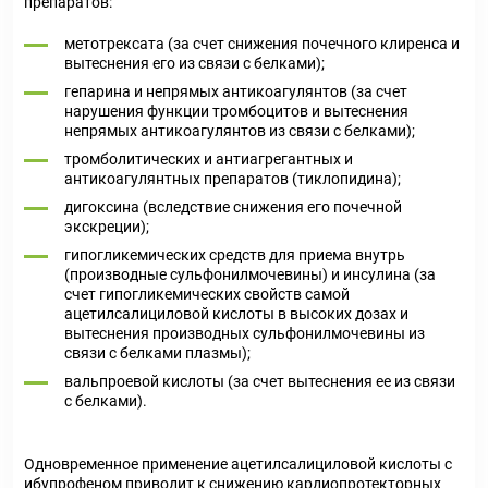
препаратов:
метотрексата (за счет снижения почечного клиренса и
вытеснения его из связи с белками);
гепарина и непрямых антикоагулянтов (за счет
нарушения функции тромбоцитов и вытеснения
непрямых антикоагулянтов из связи с белками);
тромболитических и антиагрегантных и
антикоагулянтных препаратов (тиклопидина);
дигоксина (вследствие снижения его почечной
экскреции);
гипогликемических средств для приема внутрь
(производные сульфонилмочевины) и инсулина (за
счет гипогликемических свойств самой
ацетилсалициловой кислоты в высоких дозах и
вытеснения производных сульфонилмочевины из
связи с белками плазмы);
вальпроевой кислоты (за счет вытеснения ее из связи
с белками).
Одновременное применение ацетилсалициловой кислоты с
ибупрофеном приводит к снижению кардиопротекторных