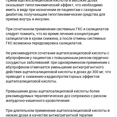
Прием ацетилсалициловой кислоты в высоких дозах
оказывает гипогликемический эффект, что необходимо
иметь в виду при назначении ее пациентам с сахарным
диабетом, получающим гипогликемические средства для
приема внутрь и инсулин.
При сочетанном применении системных ГКС и салицилатов
следует помнить, что во время лечения концентрация
салицилатов в крови снижена, а после отмены системных
ГКС возможна передозировка салицилатов.
Не рекомендуется сочетание ацетилсалициловой кислоты с
ибупрофеном у пациентов с повышенным риском сердечно-
сосудистых заболеваний: при одновременном применении с
ибупрофеном отмечается уменьшение антиагрегантного
действия ацетилсалициловой кислоты в дозах до 300 мг, что
приводит к снижению кардиопротекторных эффектов
ацетилсалициловой кислоты.
Превышение дозы ацетилсалициловой кислоты более
рекомендуемых терапевтических доз сопряжено с риском
желудочно-кишечного кровотечения.
При длительном применении ацетилсалициловой кислоты в
низких дозах в качестве антиагрегантной терапии