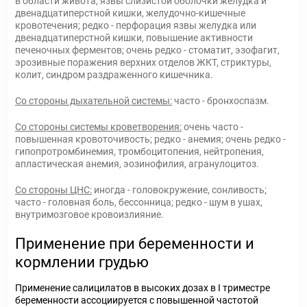
в области живота, язвы слизистой оболочки желудка и
двенадцатиперстной кишки, желудочно-кишечные
кровотечения; редко - перфорация язвы желудка или
двенадцатиперстной кишки, повышение активности
печеночных ферментов; очень редко - стоматит, эзофагит,
эрозивные поражения верхних отделов ЖКТ, стриктуры,
колит, синдром раздраженного кишечника.
Со стороны дыхательной системы:
часто - бронхоспазм.
Со стороны системы кроветворения:
очень часто -
повышенная кровоточивость; редко - анемия; очень редко -
гипопротромбинемия, тромбоцитопения, нейтропения,
апластическая анемия, эозинофилия, агранулоцитоз.
Со стороны ЦНС:
иногда - головокружение, сонливость;
часто - головная боль, бессонница; редко - шум в ушах,
внутримозговое кровоизлияние.
Применение при беременности и
кормлении грудью
Применение салицилатов в высоких дозах в I триместре
беременности ассоциируется с повышенной частотой