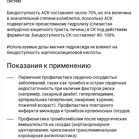
систем.
Биодоступность АСК составляет около 70%, но эта величина
в значительной степени колеблется, поскольку АСК
подвергается пресистемному гидролизу (слизистая
желудочно-кишечного тракта, печень) в СК под действием
ферментов. Биодоступность СК составляет 80- 100%.
Используемые дозы магния гидроксида не влияют на
биодоступность ацетилсалициловой кислоты.
Показания к применению
Первичная профилактика сердечно-сосудистых
заболеваний, таких как тромбоз и острая сердечная
недостаточность при наличии факторов риска
(например, сахарный диабет, гиперлипидемия,
артериальная гипертензия, ожирение, курение,
пожилой возраст). Профилактика повторного
инфаркта миокарда и тромбоза кровеносных сосудов.
Профилактика тромбоэмболии после хирургических
вмешательств на сосудах (аортокоронарное
шунтирование, чрескожная транслюминальная
коронарная ангиопластика).