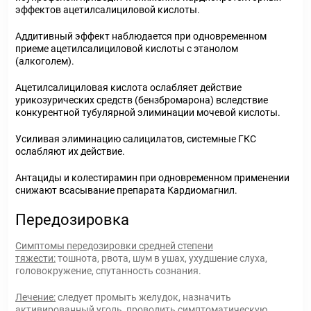
эффектов ацетилсалициловой кислоты.
Аддитивный эффект наблюдается при одновременном
приеме ацетилсалициловой кислоты с этанолом
(алкоголем).
Ацетилсалициловая кислота ослабляет действие
урикозурических средств (бензбромарона) вследствие
конкурентной тубулярной элиминации мочевой кислоты.
Усиливая элиминацию салицилатов, системные ГКС
ослабляют их действие.
Антациды и колестирамин при одновременном применении
снижают всасывание препарата Кардиомагнил.
Передозировка
Симптомы передозировки средней степени
тяжести:
тошнота, рвота, шум в ушах, ухудшение слуха,
головокружение, спутанность сознания.
Лечение:
следует промыть желудок, назначить
активированный уголь, проводить симптоматическую