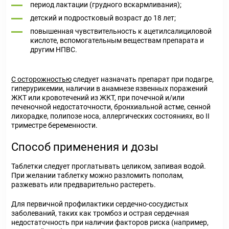
период лактации (грудного вскармливания);
детский и подростковый возраст до 18 лет;
повышенная чувствительность к ацетилсалициловой
кислоте, вспомогательным веществам препарата и
другим НПВС.
С осторожностью
следует назначать препарат при подагре,
гиперурикемии, наличии в анамнезе язвенных поражений
ЖКТ или кровотечений из ЖКТ, при почечной и/или
печеночной недостаточности, бронхиальной астме, сенной
лихорадке, полипозе носа, аллергических состояниях, во II
триместре беременности.
Способ применения и дозы
Таблетки следует проглатывать целиком, запивая водой.
При желании таблетку можно разломить пополам,
разжевать или предварительно растереть.
Для первичной профилактики сердечно-сосудистых
заболеваний, таких как тромбоз и острая сердечная
недостаточность при наличии факторов риска (например,