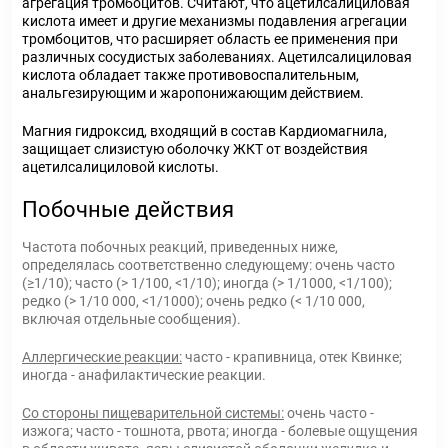
агрегация тромбоцитов. Считают, что ацетилсалициловая
кислота имеет и другие механизмы подавления агрегации
тромбоцитов, что расширяет область ее применения при
различных сосудистых заболеваниях. Ацетилсалициловая
кислота обладает также противовоспалительным,
анальгезирующим и жаропонижающим действием.
Магния гидроксид, входящий в состав Кардиомагнила,
защищает слизистую оболочку ЖКТ от воздействия
ацетилсалициловой кислоты.
Побочные действия
Частота побочных реакций, приведенных ниже,
определялась соответственно следующему: очень часто
(≥1/10); часто (> 1/100, <1/10); иногда (> 1/1000, <1/100);
редко (> 1/10 000, <1/1000); очень редко (< 1/10 000,
включая отдельные сообщения).
Аллергические реакции:
часто - крапивница, отек Квинке;
иногда - анафилактические реакции.
Со стороны пищеварительной системы:
очень часто -
изжога; часто - тошнота, рвота; иногда - болевые ощущения