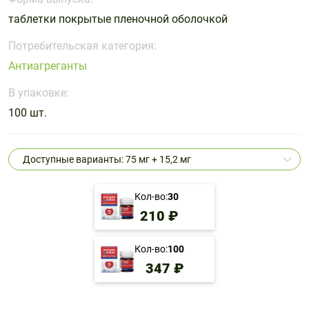
Поливитаминные
При
и гриппе
таблетки покрытые пленочной оболочкой
комплексы
простуде
Противоаллергические
Противовоспалительные
Пробиотики
Сахарный
препараты
препараты
Потребительская категория:
диабет
Антиагреганты
Противогрибковые
Противоопухолевые
Тонизирующие
Фиточай/
препараты
препараты
В упаковке:
чай
Противопаразитарные
Растительные
100 шт.
препараты
препараты
Сердечно-
Система
Доступные варианты: 75 мг + 15,2 мг
сосудистые
обмена
препараты
веществ
Кол-во:
30
Средства
Стоматологические
210 ₽
от
препараты
алкоголизма
и курения
Кол-во:
100
347 ₽