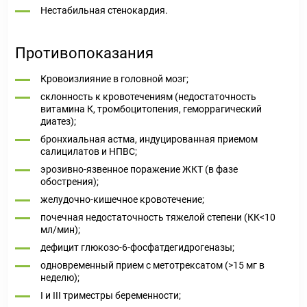
Нестабильная стенокардия.
Противопоказания
Кровоизлияние в головной мозг;
склонность к кровотечениям (недостаточность
витамина К, тромбоцитопения, геморрагический
диатез);
бронхиальная астма, индуцированная приемом
салицилатов и НПВС;
эрозивно-язвенное поражение ЖКТ (в фазе
обострения);
желудочно-кишечное кровотечение;
почечная недостаточность тяжелой степени (КК<10
мл/мин);
дефицит глюкозо-6-фосфатдегидрогеназы;
одновременный прием с метотрексатом (>15 мг в
неделю);
I и III триместры беременности;