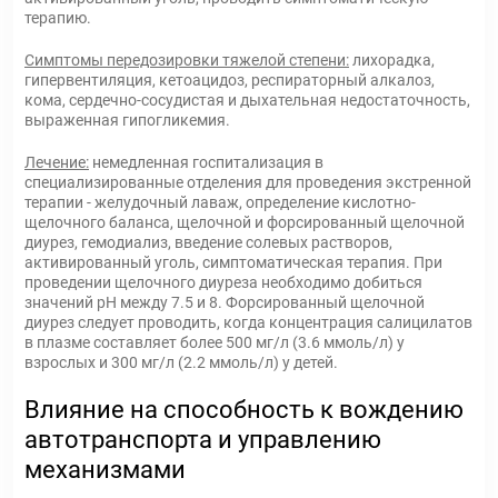
терапию.
Симптомы передозировки тяжелой степени:
лихорадка,
гипервентиляция, кетоацидоз, респираторный алкалоз,
кома, сердечно-сосудистая и дыхательная недостаточность,
выраженная гипогликемия.
Лечение:
немедленная госпитализация в
специализированные отделения для проведения экстренной
терапии - желудочный лаваж, определение кислотно-
щелочного баланса, щелочной и форсированный щелочной
диурез, гемодиализ, введение солевых растворов,
активированный уголь, симптоматическая терапия. При
проведении щелочного диуреза необходимо добиться
значений рН между 7.5 и 8. Форсированный щелочной
диурез следует проводить, когда концентрация салицилатов
в плазме составляет более 500 мг/л (3.6 ммоль/л) у
взрослых и 300 мг/л (2.2 ммоль/л) у детей.
Влияние на способность к вождению
автотранспорта и управлению
механизмами