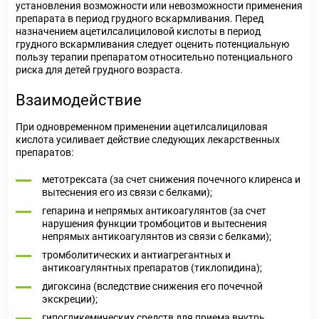
установления возможности или невозможности применения
препарата в период грудного вскармливания. Перед
назначением ацетилсалициловой кислоты в период
грудного вскармливания следует оценить потенциальную
пользу терапии препаратом относительно потенциального
риска для детей грудного возраста.
Взаимодействие
При одновременном применении ацетилсалициловая
кислота усиливает действие следующих лекарственных
препаратов:
метотрексата (за счет снижения почечного клиренса и
вытеснения его из связи с белками);
гепарина и непрямых антикоагулянтов (за счет
нарушения функции тромбоцитов и вытеснения
непрямых антикоагулянтов из связи с белками);
тромболитических и антиагрегантных и
антикоагулянтных препаратов (тиклопидина);
дигоксина (вследствие снижения его почечной
экскреции);
гипогликемических средств для приема внутрь