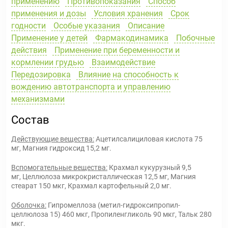
применению
Противопоказания
Способ
применения и дозы
Условия хранения
Срок
годности
Особые указания
Описание
Применение у детей
Фармакодинамика
Побочные
действия
Применение при беременности и
кормлении грудью
Взаимодействие
Передозировка
Влияние на способность к
вождению автотранспорта и управлению
механизмами
Состав
Действующие вещества:
Ацетилсалициловая кислота 75
мг, Магния гидроксид 15,2 мг.
Вспомогательные вещества:
Крахмал кукурузный 9,5
мг, Целлюлоза микрокристаллическая 12,5 мг, Магния
стеарат 150 мкг, Крахмал картофельный 2,0 мг.
Оболочка:
Гипромеллоза (метил-гидроксипропил-
целлюлоза 15) 460 мкг, Пропиленгликоль 90 мкг, Тальк 280
мкг.