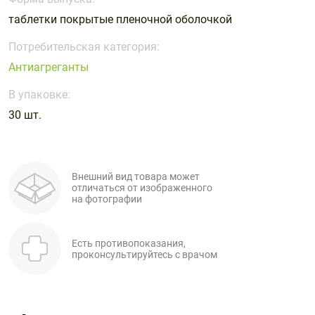
Поливитаминные
При
и гриппе
таблетки покрытые пленочной оболочкой
комплексы
простуде
Противоаллергические
Противовоспалительные
Пробиотики
Сахарный
препараты
препараты
Потребительская категория:
диабет
Антиагреганты
Противогрибковые
Противоопухолевые
Тонизирующие
Фиточай/
препараты
препараты
В упаковке:
чай
Противопаразитарные
Растительные
30 шт.
препараты
препараты
Сердечно-
Система
сосудистые
обмена
Внешний вид товара может
препараты
веществ
отличаться от изображенного
на фотографии
Средства
Стоматологические
от
препараты
алкоголизма
Есть противопоказания,
и курения
проконсультируйтесь с врачом