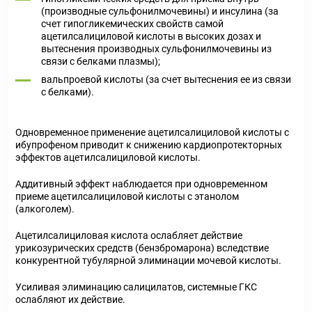
(производные сульфонилмочевины) и инсулина (за
счет гипогликемических свойств самой
ацетилсалициловой кислоты в высоких дозах и
вытеснения производных сульфонилмочевины из
связи с белками плазмы);
вальпроевой кислоты (за счет вытеснения ее из связи
с белками).
Одновременное применение ацетилсалициловой кислоты с
ибупрофеном приводит к снижению кардиопротекторных
эффектов ацетилсалициловой кислоты.
Аддитивный эффект наблюдается при одновременном
приеме ацетилсалициловой кислоты с этанолом
(алкоголем).
Ацетилсалициловая кислота ослабляет действие
урикозурических средств (бензбромарона) вследствие
конкурентной тубулярной элиминации мочевой кислоты.
Усиливая элиминацию салицилатов, системные ГКС
ослабляют их действие.