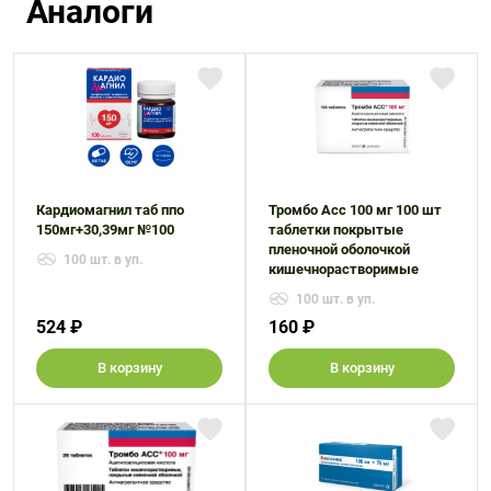
Аналоги
Кардиомагнил таб ппо
Тромбо Асс 100 мг 100 шт
150мг+30,39мг №100
таблетки покрытые
пленочной оболочкой
100 шт. в уп.
кишечнорастворимые
100 шт. в уп.
524 ₽
160 ₽
В корзину
В корзину