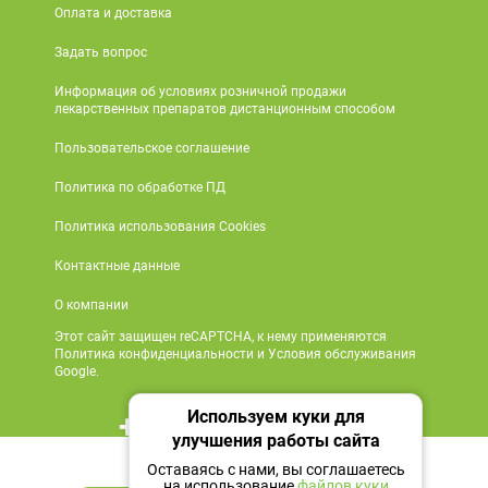
Оплата и доставка
Задать вопрос
Информация об условиях розничной продажи
лекарственных препаратов дистанционным способом
Пользовательское соглашение
Политика по обработке ПД
Политика использования Cookies
Контактные данные
О компании
Этот сайт защищен reCAPTCHA, к нему применяются
Политика конфиденциальности и Условия обслуживания
Google.
Используем куки для
+7 495 419 18 18
улучшения работы сайта
Нет в наличии
Мы в социальных сетях
Оставаясь с нами, вы соглашаетесь
на использование
файлов куки