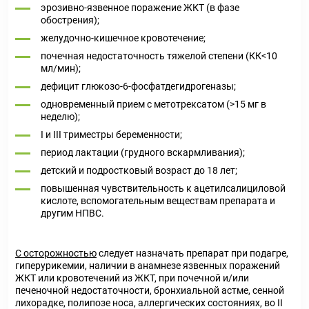
эрозивно-язвенное поражение ЖКТ (в фазе
обострения);
желудочно-кишечное кровотечение;
почечная недостаточность тяжелой степени (КК<10
мл/мин);
дефицит глюкозо-6-фосфатдегидрогеназы;
одновременный прием с метотрексатом (>15 мг в
неделю);
I и III триместры беременности;
период лактации (грудного вскармливания);
детский и подростковый возраст до 18 лет;
повышенная чувствительность к ацетилсалициловой
кислоте, вспомогательным веществам препарата и
другим НПВС.
С осторожностью
следует назначать препарат при подагре,
гиперурикемии, наличии в анамнезе язвенных поражений
ЖКТ или кровотечений из ЖКТ, при почечной и/или
печеночной недостаточности, бронхиальной астме, сенной
лихорадке, полипозе носа, аллергических состояниях, во II