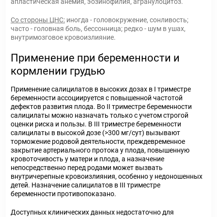
апластическая анемия, эозинофилия, агранулоцитоз.
Со стороны ЦНС:
иногда - головокружение, сонливость;
часто - головная боль, бессонница; редко - шум в ушах,
внутримозговое кровоизлияние.
Применение при беременности и
кормлении грудью
Применение салицилатов в высоких дозах в I триместре
беременности ассоциируется с повышенной частотой
дефектов развития плода. Во II триместре беременности
салицилаты можно назначать только с учетом строгой
оценки риска и пользы. В III триместре беременности
салицилаты в высокой дозе (>300 мг/сут) вызывают
торможение родовой деятельности, преждевременное
закрытие артериального протока у плода, повышенную
кровоточивость у матери и плода, а назначение
непосредственно перед родами может вызвать
внутричерепные кровоизлияния, особенно у недоношенных
детей. Назначение салицилатов в III триместре
беременности противопоказано.
Доступных клинических данных недостаточно для