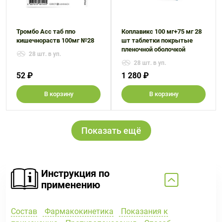
Тромбо Асс таб ппо
Коплавикс 100 мг+75 мг 28
кишечнораств 100мг №28
шт таблетки покрытые
пленочной оболочкой
28 шт. в уп.
28 шт. в уп.
52 ₽
1 280 ₽
В корзину
В корзину
Показать ещё
Инструкция по
применению
Состав
Фармакокинетика
Показания к