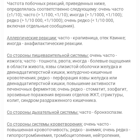
Частота побочных реакций, приведенных ниже,
определялась соответственно следующему: очень часто
(≥1/10); часто (> 1/100, <1/10); иногда (> 1/1000, <1/100);
редко (> 1/10 000, <1/1000); очень редко (< 1/10 000,
включая отдельные сообщения).
Аллергические реакции:
часто - крапивница, отек Квинке;
иногда - анафилактические реакции.
Со стороны пищеварительной системы:
очень часто -
изжога; часто - тошнота, рвота; иногда - болевые ощущения
в области живота, язвы слизистой оболочки желудка и
двенадцатиперстной кишки, желудочно-кишечные
кровотечения; редко - перфорация язвы желудка или
двенадцатиперстной кишки, повышение активности
печеночных ферментов; очень редко - стоматит, эзофагит,
эрозивные поражения верхних отделов ЖКТ, стриктуры,
колит, синдром раздраженного кишечника.
Со стороны дыхательной системы:
часто - бронхоспазм.
Со стороны системы кроветворения:
очень часто -
повышенная кровоточивость; редко - анемия; очень редко -
гипопротромбинемия, тромбоцитопения, нейтропения,