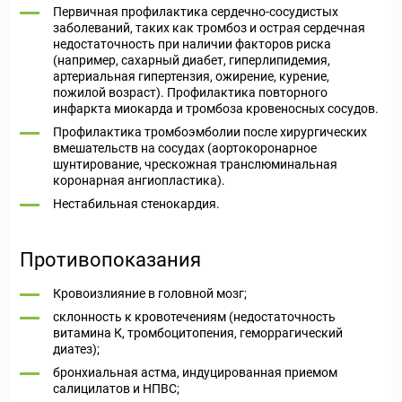
Первичная профилактика сердечно-сосудистых
заболеваний, таких как тромбоз и острая сердечная
недостаточность при наличии факторов риска
(например, сахарный диабет, гиперлипидемия,
артериальная гипертензия, ожирение, курение,
пожилой возраст). Профилактика повторного
инфаркта миокарда и тромбоза кровеносных сосудов.
Профилактика тромбоэмболии после хирургических
вмешательств на сосудах (аортокоронарное
шунтирование, чрескожная транслюминальная
коронарная ангиопластика).
Нестабильная стенокардия.
Противопоказания
Кровоизлияние в головной мозг;
склонность к кровотечениям (недостаточность
витамина К, тромбоцитопения, геморрагический
диатез);
бронхиальная астма, индуцированная приемом
салицилатов и НПВС;