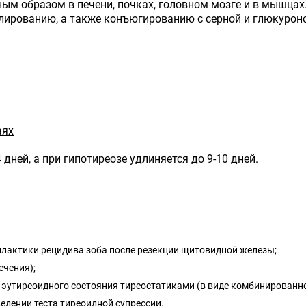
м образом в печени, почках, головном мозге и в мышцах
ированию, а также конъюгированию с серной и глюкуроно
аях
 дней, а при гипотиреозе удлиняется до 9-10 дней.
филактики рецидива зоба после резекции щитовидной железы;
ечения);
 эутиреоидного состояния тиреостатиками (в виде комбинированно
едении теста тиреоидной супрессии.