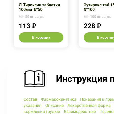
Л-Тироксин таблетки
Эутирокс таб 1
100мкг №50
№100
50 шт. в уп.
100 шт. в уп.
113 ₽
228 ₽
В корзину
В корзин
Инструкция 
Состав
Фармакокинетика
Показания к при
указания
Описание
Лекарственная форма
кормлении грудью
Взаимодействие
Передо