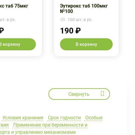
кс таб 75мкг
Эутирокс таб 100мкг
№100
шт. в уп.
100 шт. в уп.
₽
190 ₽
В корзину
В корзину
Свернуть
Условия хранения
Срок годности
Особые
твия
Применение при беременности и
порта и управлению механизмами