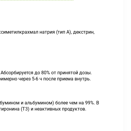
иметилкрахмал натрия (тип А), декстрин,
 Абсорбируется до 80% от принятой дозы.
имерно через 5-6 ч после приема внутрь.
умином и альбумином) более чем на 99%. В
тиронина (T
3
) и неактивных продуктов.