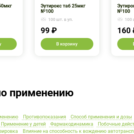
50мкг
Эутирокс таб 25мкг
Эутиро
№100
№100
100 шт. в уп.
100 
99 ₽
160 
у
В корзину
по применению
менению
Противопоказания
Способ применения и дозы
Применение у детей
Фармакодинамика
Побочные дейс
зировка
Влияние на способность к вождению автотранс