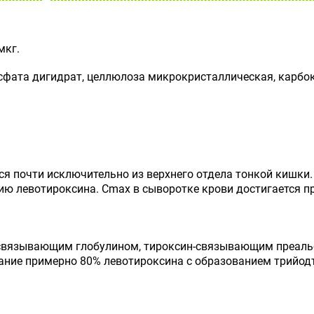
мкг.
фата дигидрат, целлюлоза микрокристаллическая, карбокс
я почти исключительно из верхнего отдела тонкой кишки.
ю левотироксина. C
max
в сыворотке крови достигается пр
-связывающим глобулином, тироксин-связывающим преальб
ание примерно 80% левотироксина с образованием трийод