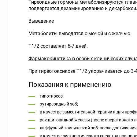
Тиреоидные гормоны метаболизируются главны
подвергается дезаминированию и декарбоксил
Выведение
Метаболиты выводятся с мочой и с желчью.
T
1/2
составляет 6-7 дней.
Фармакокинетика в особых клинических случ
При тиреотоксикозе T
1/2
укорачивается до 3-4
Показания к применению
гипотиреоз;
эутиреоидный зоб;
в качестве заместительной терапии и для про
рак щитовидной железы (после оперативного л
диффузный токсический зоб: после достижения
в качестве диагностического средства при пров