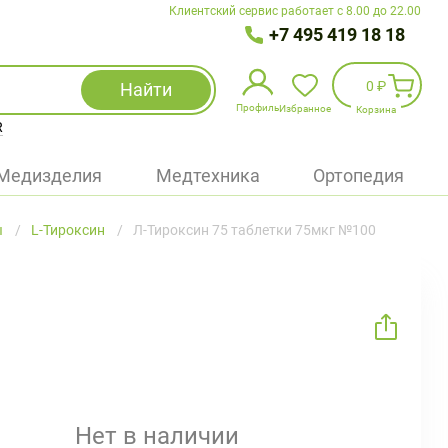
Клиентский сервис работает с 8.00 до 22.00
+7 495 419 18 18
0 ₽
Найти
Профиль
Избранное
Корзина
R
Избранное
(
0
)
Медизделия
Медтехника
Ортопедия
Войти
ы
L-Тироксин
Л-Тироксин 75 таблетки 75мкг №100
БАД
Медицинская техника (приборы)
Наборы
Упаковка
Нет в наличии