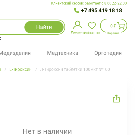
Клиентский сервис работает с 8.00 до 22.00
+7 495 419 18 18
0 ₽
Найти
Профиль
Избранное
Корзина
R
Избранное
(
0
)
Медизделия
Медтехника
Ортопедия
Войти
ы
L-Тироксин
Л-Тироксин таблетки 100мкг №100
БАД
Медицинская техника (приборы)
Наборы
Упаковка
Нет в наличии