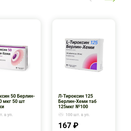
ксин 50 Берлин-
Л-Тироксин 125
0 мкг 50 шт
Берлин-Хеми таб
ки
125мкг №100
. в уп.
100 шт. в уп.
167 ₽