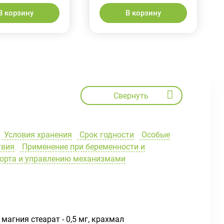
В корзину
В корзину
Свернуть
Условия хранения
Срок годности
Особые
твия
Применение при беременности и
порта и управлению механизмами
 магния стеарат - 0,5 мг, крахмал