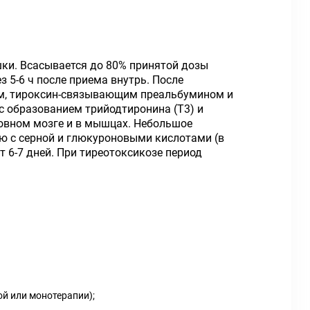
шки. Всасывается до 80% принятой дозы
 5-6 ч после приема внутрь. После
ом, тироксин-связывающим преальбумином и
с образованием трийодтиронина (T3) и
ловном мозге и в мышцах. Небольшое
ю с серной и глюкуроновыми кислотами (в
 6-7 дней. При тиреотоксикозе период
й или монотерапии);