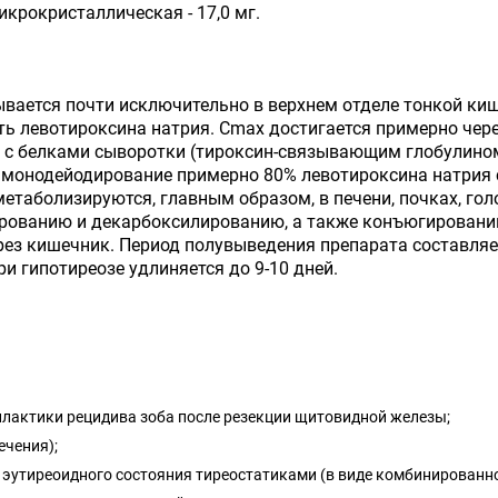
икрокристаллическая - 17,0 мг.
ывается почти исключительно в верхнем отделе тонкой ки
 левотироксина натрия. Cmax достигается примерно через
я с белками сыворотки (тироксин-связывающим глобулин
 монодейодирование примерно 80% левотироксина натрия 
етаболизируются, главным образом, в печени, почках, го
ированию и декарбоксилированию, а также конъюгировани
ез кишечник. Период полувыведения препарата составляет
ри гипотиреозе удлиняется до 9-10 дней.
филактики рецидива зоба после резекции щитовидной железы;
ечения);
 эутиреоидного состояния тиреостатиками (в виде комбинированно