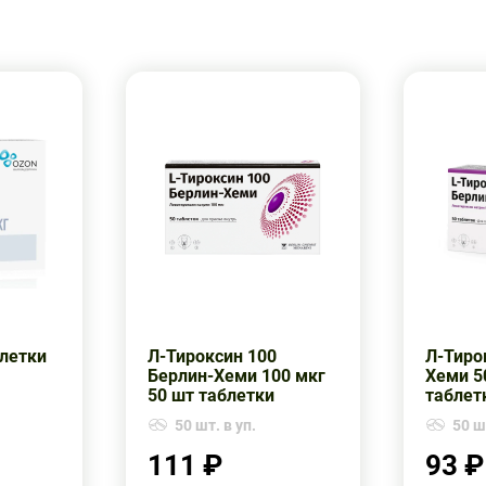
блетки
Л-Тироксин 100
Л-Тиро
Берлин-Хеми 100 мкг
Хеми 5
50 шт таблетки
таблет
50 шт. в уп.
50 шт
111 ₽
93 ₽