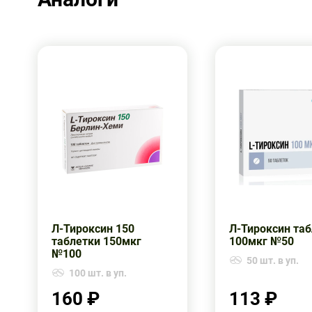
Л-Тироксин 150
Л-Тироксин та
таблетки 150мкг
100мкг №50
№100
50 шт. в уп.
100 шт. в уп.
160 ₽
113 ₽