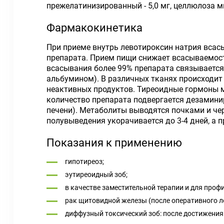
прежелатинизированный - 5,0 мг, целлюлоза м
Фармакокинетика
При приеме внутрь левотироксин натрия всас
препарата. Прием пищи снижает всасываемость
всасывания более 99% препарата связываетс
альбумином). В различных тканях происходит
неактивных продуктов. Тиреоидные гормоны м
количество препарата подвергается дезамин
печени). Метаболиты выводятся почками и чер
полувыведения укорачивается до 3-4 дней, а п
Показания к применению
гипотиреоз;
эутиреоидный зоб;
в качестве заместительной терапии и для про
рак щитовидной железы (после оперативного л
диффузный токсический зоб: после достижения