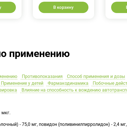
у
В корзину
по применению
менению
Противопоказания
Способ применения и дозы
Применение у детей
Фармакодинамика
Побочные дейс
зировка
Влияние на способность к вождению автотранс
 мкг.
очный) - 75,0 мг, повидон (поливинилпирролидон) - 2,4 мг,