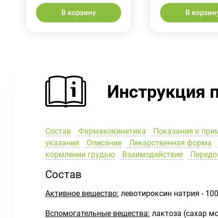
В корзину
В корзин
Инструкция 
Состав
Фармакокинетика
Показания к при
указания
Описание
Лекарственная форма
кормлении грудью
Взаимодействие
Передо
Состав
Активное вещество:
левотироксин натрия - 100
Вспомогательные вещества:
лактоза (сахар мол