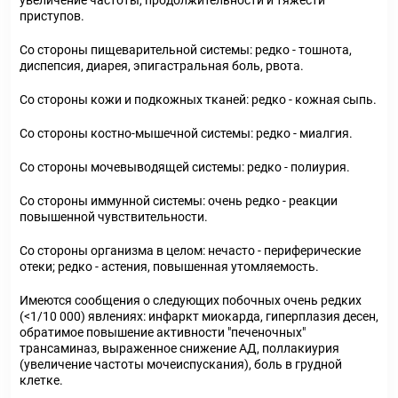
увеличение частоты, продолжительности и тяжести
приступов.
Со стороны пищеварительной системы: редко - тошнота,
диспепсия, диарея, эпигастральная боль, рвота.
Со стороны кожи и подкожных тканей: редко - кожная сыпь.
Со стороны костно-мышечной системы: редко - миалгия.
Со стороны мочевыводящей системы: редко - полиурия.
Со стороны иммунной системы: очень редко - реакции
повышенной чувствительности.
Со стороны организма в целом: нечасто - периферические
отеки; редко - астения, повышенная утомляемость.
Имеются сообщения о следующих побочных очень редких
(<1/10 000) явлениях: инфаркт миокарда, гиперплазия десен,
обратимое повышение активности "печеночных"
трансаминаз, выраженное снижение АД, поллакиурия
(увеличение частоты мочеиспускания), боль в грудной
клетке.