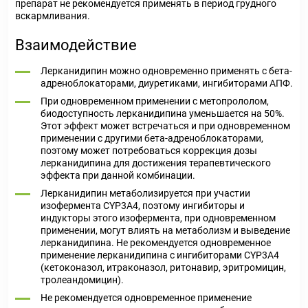
препарат не рекомендуется применять в период грудного
вскармливания.
Взаимодействие
Лерканидипин можно одновременно применять с бета-
адреноблокаторами, диуретиками, ингибиторами АПФ.
При одновременном применении с метопрололом,
биодоступность лерканидипина уменьшается на 50%.
Этот эффект может встречаться и при одновременном
применении с другими бета-адреноблокаторами,
поэтому может потребоваться коррекция дозы
лерканидипина для достижения терапевтического
эффекта при данной комбинации.
Лерканидипин метаболизируется при участии
изофермента CYP3A4, поэтому ингибиторы и
индукторы этого изофермента, при одновременном
применении, могут влиять на метаболизм и выведение
лерканидипина. Не рекомендуется одновременное
применение лерканидипина с ингибиторами CYP3A4
(кетоконазол, итраконазол, ритонавир, эритромицин,
тролеандомицин).
Не рекомендуется одновременное применение