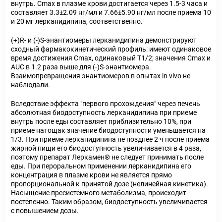
внутрь. Cmax в плазме крови достигается через 1.5-3 часа и
составляет 3.3±2.09 нг/мл и 7.66±5.90 нг/мл после приема 10
и 20 мг лерканидипина, соответственно.
(+)R- и (-)S-энантиомеры лерканидипина демонстрируют
сходный фармакокинетический профиль: имеют одинаковое
время достижения Cmax, одинаковый T1/2; значения Cmax и
АUC в 1.2 раза выше для (-)S-энантиомера.
Взаимопревращения энантиомеров в опытах in vivo не
наблюдали.
Вследствие эффекта "первого прохождения" через печень
абсолютная биодоступность лерканидипина при приеме
внутрь после еды составляет приблизительно 10%, при
приеме натощак значение биодоступности уменьшается на
1/3. При приеме лерканидипина не позднее 2 ч после приема
жирной пищи его биодоступность увеличивается в 4 раза,
поэтому препарат Леркамен® не следует принимать после
еды. При пероральном применении лерканидипина его
концентрация в плазме крови не является прямо
пропорциональной к принятой дозе (нелинейная кинетика).
Насыщение пресистемного метаболизма, происходит
постепенно. Таким образом, биодоступность увеличивается
с повышением дозы.