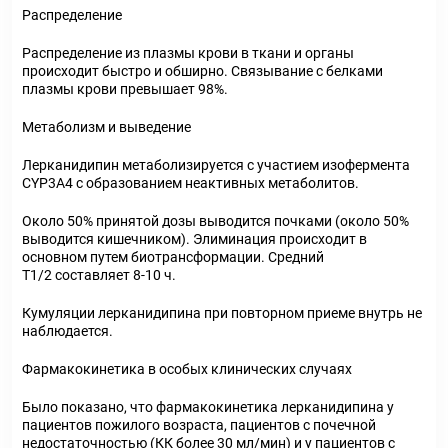
Распределение
Распределение из плазмы крови в ткани и органы
происходит быстро и обширно. Связывание с белками
плазмы крови превышает 98%.
Метаболизм и выведение
Лерканидипин метаболизируется с участием изофермента
CYP3A4 с образованием неактивных метаболитов.
Около 50% принятой дозы выводится почками (около 50%
выводится кишечником). Элиминация происходит в
основном путем биотрансформации. Средний
T1/2 составляет 8-10 ч.
Кумуляции лерканидипина при повторном приеме внутрь не
наблюдается.
Фармакокинетика в особых клинических случаях
Было показано, что фармакокинетика лерканидипина у
пациентов пожилого возраста, пациентов с почечной
недостаточностью (КК более 30 мл/мин) и у пациентов с