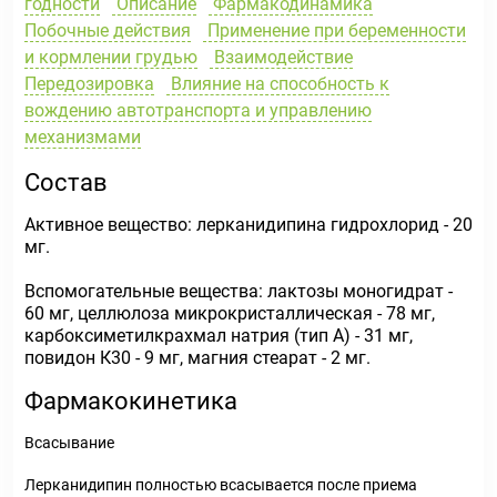
годности
Описание
Фармакодинамика
Побочные действия
Применение при беременности
и кормлении грудью
Взаимодействие
Передозировка
Влияние на способность к
вождению автотранспорта и управлению
механизмами
Состав
Активное вещество: лерканидипина гидрохлорид - 20
мг.
Вспомогательные вещества: лактозы моногидрат -
60 мг, целлюлоза микрокристаллическая - 78 мг,
карбоксиметилкрахмал натрия (тип А) - 31 мг,
повидон К30 - 9 мг, магния стеарат - 2 мг.
Фармакокинетика
Всасывание
Лерканидипин полностью всасывается после приема