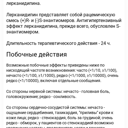
лерканидипина.
Лерканидипин представляет собой рацемическую
смесь (+)R- и (-)S-энантиомеров. Антигипертензивный
эффект лерканидипина, прежде всего, обусловлен S-
энантиомером.
Длительность терапевтического действия - 24 ч.
Побочные действия
Возможные побочные эффекты приведены ниже по
нисходящей частоте возникновения: часто (<1/10, ≥1/100),
нечасто (<1/100, ≥1/1000), редко (<1/1000, ≥1/10000), очень
редко (<1/10000), включая отдельные сообщения.
Со стороны нервной системы: нечасто - головная боль,
головокружение; редко - сонливость.
Со стороны сердечно-сосудистой системы: нечасто -
ощущение сердцебиения, тахикардия, "приливы" крови к
коже лица; редко - стенокардия, боль за грудиной; очень
редко - обморок, у пациентов со стенокардией возможно