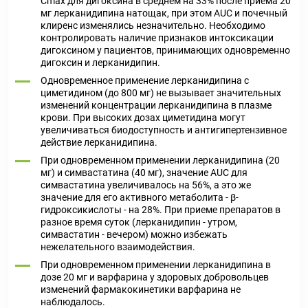
Cmax для дигоксина в среднем на 33% после приема 20
мг лерканидипина натощак, при этом AUC и почечный
клиренс изменялись незначительно. Необходимо
контролировать наличие признаков интоксикации
дигоксином у пациентов, принимающих одновременно
дигоксин и лерканидипин.
Одновременное применение лерканидипина с
циметидином (до 800 мг) не вызывает значительных
изменений концентрации лерканидипина в плазме
крови. При высоких дозах циметидина могут
увеличиваться биодоступность и антигипертензивное
действие лерканидипина.
При одновременном применении лерканидипина (20
мг) и симвастатина (40 мг), значение AUC для
симвастатина увеличивалось на 56%, а это же
значение для его активного метаболита - β-
гидроксикислоты - на 28%. При приеме препаратов в
разное время суток (лерканидипин - утром,
симвастатин - вечером) можно избежать
нежелательного взаимодействия.
При одновременном применении лерканидипина в
дозе 20 мг и варфарина у здоровых добровольцев
изменений фармакокинетики варфарина не
наблюдалось.