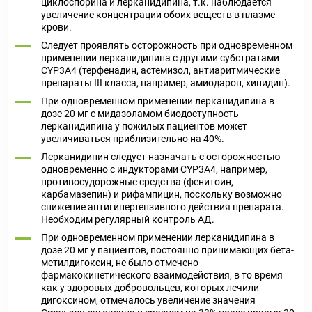
циклоспорина и лерканидипина, т.к. наблюдается
увеличение концентрации обоих веществ в плазме
крови.
Следует проявлять осторожность при одновременном
применении лерканидипина с другими субстратами
CYP3A4 (терфенадин, астемизол, антиаритмические
препараты III класса, например, амиодарон, хинидин).
При одновременном применении лерканидипина в
дозе 20 мг с мидазоламом биодоступность
лерканидипина у пожилых пациентов может
увеличиваться приблизительно на 40%.
Лерканидипин следует назначать с осторожностью
одновременно с индукторами CYP3A4, например,
противосудорожные средства (фенитоин,
карбамазепин) и рифампицин, поскольку возможно
снижение антигипертензивного действия препарата.
Необходим регулярный контроль АД.
При одновременном применении лерканидипина в
дозе 20 мг у пациентов, постоянно принимающих бета-
метилдигоксин, не было отмечено
фармакокинетического взаимодействия, в то время
как у здоровых добровольцев, которых лечили
дигоксином, отмечалось увеличение значения