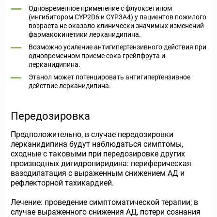
Одновременное применение с флуоксетином
(ингибитором CYP2D6 и CYP3A4) у пациентов пожилого
возраста не оказало клинически значимых изменений
фармакокинетики лерканидипина.
Возможно усиление антигипертензивного действия при
одновременном приеме сока грейпфрута и
лерканидипина.
Этанол может потенцировать антигипертензивное
действие лерканидипина.
Передозировка
Предположительно, в случае передозировки
лерканидипина будут наблюдаться симптомы,
сходные с таковыми при передозировке других
производных дигидропиридина: периферическая
вазодилатация с выраженным снижением АД и
рефлекторной тахикардией.
Лечение: проведение симптоматической терапии; в
случае выраженного снижения АД, потери сознания