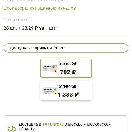
Поливитаминные
При
и гриппе
Блокаторы кальциевых каналов
комплексы
простуде
Противоаллергические
Противовоспалительные
Пробиотики
Сахарный
препараты
препараты
В упаковке:
диабет
28 шт. / 28.29 ₽ за 1 шт.
Противогрибковые
Противоопухолевые
Тонизирующие
Фиточай/
препараты
препараты
чай
Противопаразитарные
Растительные
Доступные варианты: 20 мг
препараты
препараты
Сердечно-
Система
Кол-во:
28
сосудистые
обмена
792 ₽
препараты
веществ
Средства
Стоматологические
Кол-во:
60
от
препараты
1 333 ₽
алкоголизма
и курения
Доставка в
141 аптеку
в Москве и Московской
области