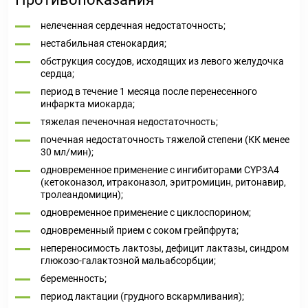
нелеченная сердечная недостаточность;
нестабильная стенокардия;
обструкция сосудов, исходящих из левого желудочка
сердца;
период в течение 1 месяца после перенесенного
инфаркта миокарда;
тяжелая печеночная недостаточность;
почечная недостаточность тяжелой степени (КК менее
30 мл/мин);
одновременное применение с ингибиторами CYP3A4
(кетоконазол, итраконазол, эритромицин, ритонавир,
тролеандомицин);
одновременное применение с циклоспорином;
одновременный прием с соком грейпфрута;
непереносимость лактозы, дефицит лактазы, синдром
глюкозо-галактозной мальабсорбции;
беременность;
период лактации (грудного вскармливания);