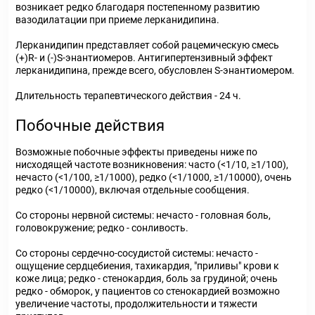
возникает редко благодаря постепенному развитию
вазодилатации при приеме лерканидипина.
Лерканидипин представляет собой рацемическую смесь
(+)R- и (-)S-энантиомеров. Антигипертензивный эффект
лерканидипина, прежде всего, обусловлен S-энантиомером.
Длительность терапевтического действия - 24 ч.
Побочные действия
Возможные побочные эффекты приведены ниже по
нисходящей частоте возникновения: часто (<1/10, ≥1/100),
нечасто (<1/100, ≥1/1000), редко (<1/1000, ≥1/10000), очень
редко (<1/10000), включая отдельные сообщения.
Со стороны нервной системы: нечасто - головная боль,
головокружение; редко - сонливость.
Со стороны сердечно-сосудистой системы: нечасто -
ощущение сердцебиения, тахикардия, "приливы" крови к
коже лица; редко - стенокардия, боль за грудиной; очень
редко - обморок, у пациентов со стенокардией возможно
увеличение частоты, продолжительности и тяжести