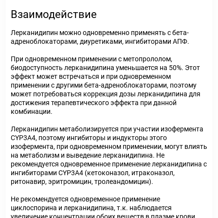
Взаимодействие
Лерканидипин можно одновременно применять с бета-
адреноблокаторами, диуретиками, ингибиторами АПФ.
При одновременном применении с метопрололом,
биодоступность лерканидипина уменьшается на 50%. Этот
эффект может встречаться и при одновременном
применении с другими бета-адреноблокаторами, поэтому
может потребоваться коррекция дозы лерканидипина для
достижения терапевтического эффекта при данной
комбинации.
Лерканидипин метаболизируется при участии изофермента
CYP3A4, поэтому ингибиторы и индукторы этого
изофермента, при одновременном применении, могут влиять
на метаболизм и выведение лерканидипина. Не
рекомендуется одновременное применение лерканидипина с
ингибиторами CYP3A4 (кетоконазол, итраконазол,
ритонавир, эритромицин, тролеандомицин).
Не рекомендуется одновременное применение
циклоспорина и лерканидипина, т.к. наблюдается
увеличение концентрации обоих веществ в плазме крови.