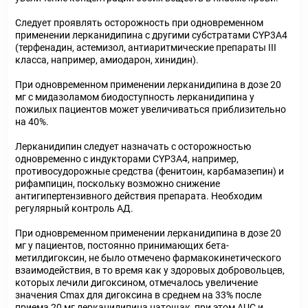
Следует проявлять осторожность при одновременном
применении лерканидипина с другими субстратами CYP3A4
(терфенадин, астемизол, антиаритмические препараты III
класса, например, амиодарон, хинидин).
При одновременном применении лерканидипина в дозе 20
мг с мидазоламом биодоступность лерканидипина у
пожилых пациентов может увеличиваться приблизительно
на 40%.
Лерканидипин следует назначать с осторожностью
одновременно с индукторами CYP3A4, например,
противосудорожные средства (фенитоин, карбамазепин) и
рифампицин, поскольку возможно снижение
антигипертензивного действия препарата. Необходим
регулярный контроль АД.
При одновременном применении лерканидипина в дозе 20
мг у пациентов, постоянно принимающих бета-
метилдигоксин, не было отмечено фармакокинетического
взаимодействия, в то время как у здоровых добровольцев,
которых лечили дигоксином, отмечалось увеличение
значения Cmax для дигоксина в среднем на 33% после
приема 20 мг лерканидипина натощак, при этом AUC и