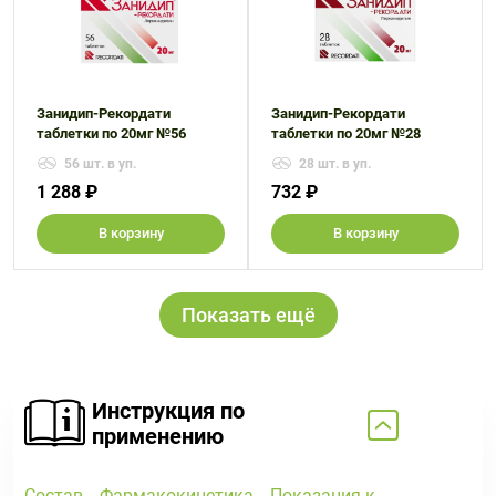
Занидип-Рекордати
Занидип-Рекордати
таблетки по 20мг №56
таблетки по 20мг №28
56 шт. в уп.
28 шт. в уп.
1 288 ₽
732 ₽
В корзину
В корзину
Показать ещё
Инструкция по
применению
Состав
Фармакокинетика
Показания к