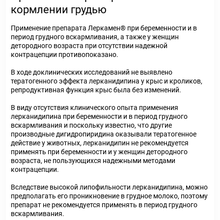
кормлении грудью
Применение препарата Леркамен® при беременности и в
период грудного вскармливания, а также у женщин
детородного возраста при отсутствии надежной
контрацепции противопоказано.
В ходе доклинических исследований не выявлено
тератогенного эффекта лерканидипина у крыс и кроликов,
репродуктивная функция крыс была без изменений.
В виду отсутствия клинического опыта применения
лерканидипина при беременности и в период грудного
вскармливания и поскольку известно, что другие
производные дигидропиридина оказывали тератогенное
действие у животных, лерканидипин не рекомендуется
применять при беременности и у женщин детородного
возраста, не пользующихся надежными методами
контрацепции.
Вследствие высокой липофильности лерканидипина, можно
предполагать его проникновение в грудное молоко, поэтому
препарат не рекомендуется применять в период грудного
вскармливания.