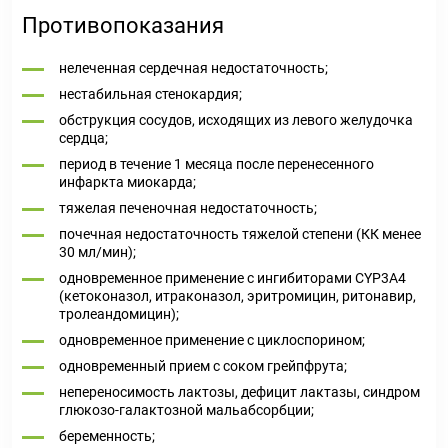
Противопоказания
нелеченная сердечная недостаточность;
нестабильная стенокардия;
обструкция сосудов, исходящих из левого желудочка
сердца;
период в течение 1 месяца после перенесенного
инфаркта миокарда;
тяжелая печеночная недостаточность;
почечная недостаточность тяжелой степени (КК менее
30 мл/мин);
одновременное применение с ингибиторами CYP3A4
(кетоконазол, итраконазол, эритромицин, ритонавир,
тролеандомицин);
одновременное применение с циклоспорином;
одновременный прием с соком грейпфрута;
непереносимость лактозы, дефицит лактазы, синдром
глюкозо-галактозной мальабсорбции;
беременность;