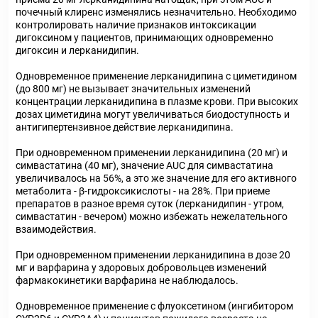
почечный клиренс изменялись незначительно. Необходимо
контролировать наличие признаков интоксикации
дигоксином у пациентов, принимающих одновременно
дигоксин и лерканидипин.
Одновременное применение лерканидипина с циметидином
(до 800 мг) не вызывает значительных изменений
концентрации лерканидипина в плазме крови. При высоких
дозах циметидина могут увеличиваться биодоступность и
антигипертензивное действие лерканидипина.
При одновременном применении лерканидипина (20 мг) и
симвастатина (40 мг), значение AUC для симвастатина
увеличивалось на 56%, а это же значение для его активного
метаболита - β-гидроксикислоты - на 28%. При приеме
препаратов в разное время суток (лерканидипин - утром,
симвастатин - вечером) можно избежать нежелательного
взаимодействия.
При одновременном применении лерканидипина в дозе 20
мг и варфарина у здоровых добровольцев изменений
фармакокинетики варфарина не наблюдалось.
Одновременное применение с флуоксетином (ингибитором