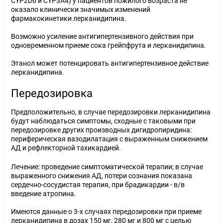
CYP2D6 и CYP3A4) у пациентов пожилого возраста не
оказало клинически значимых изменений
фармакокинетики лерканидипина.
Возможно усиление антигипертензивного действия при
одновременном приеме сока грейпфрута и лерканидипина.
Этанол может потенцировать антигипертензивное действие
лерканидипина.
Передозировка
Предположительно, в случае передозировки лерканидипина
будут наблюдаться симптомы, сходные с таковыми при
передозировке других производных дигидропиридина:
периферическая вазодилатация с выраженным снижением
АД и рефлекторной тахикардией.
Лечение: проведение симптоматической терапии; в случае
выраженного снижения АД, потери сознания показана
сердечно-сосудистая терапия, при брадикардии - в/в
введение атропина.
Имеются данные о 3-х случаях передозировки при приеме
лерканидипина в дозах 150 мг, 280 мг и 800 мг с целью