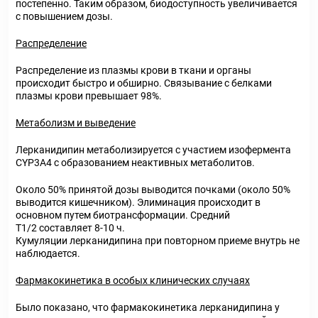
постепенно. Таким образом, биодоступность увеличивается
с повышением дозы.
Распределение
Распределение из плазмы крови в ткани и органы
происходит быстро и обширно. Связывание с белками
плазмы крови превышает 98%.
Метаболизм и выведение
Лерканидипин метаболизируется с участием изофермента
CYP3A4 с образованием неактивных метаболитов.
Около 50% принятой дозы выводится почками (около 50%
выводится кишечником). Элиминация происходит в
основном путем биотрансформации. Средний
T1/2 составляет 8-10 ч.
Кумуляции лерканидипина при повторном приеме внутрь не
наблюдается.
Фармакокинетика в особых клинических случаях
Было показано, что фармакокинетика лерканидипина у