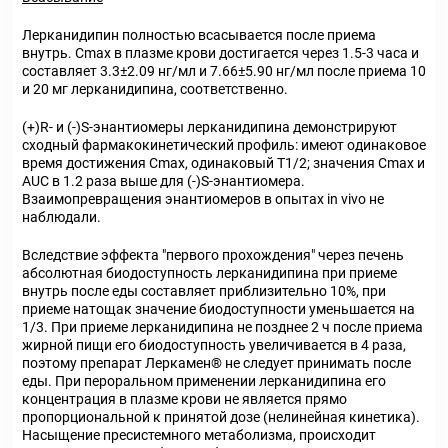
Лерканидипин полностью всасывается после приема
внутрь. Cmax в плазме крови достигается через 1.5-3 часа и
составляет 3.3±2.09 нг/мл и 7.66±5.90 нг/мл после приема 10
и 20 мг лерканидипина, соответственно.
(+)R- и (-)S-энантиомеры лерканидипина демонстрируют
сходный фармакокинетический профиль: имеют одинаковое
время достижения Cmax, одинаковый T1/2; значения Cmax и
АUC в 1.2 раза выше для (-)S-энантиомера.
Взаимопревращения энантиомеров в опытах in vivo не
наблюдали.
Вследствие эффекта "первого прохождения" через печень
абсолютная биодоступность лерканидипина при приеме
внутрь после еды составляет приблизительно 10%, при
приеме натощак значение биодоступности уменьшается на
1/3. При приеме лерканидипина не позднее 2 ч после приема
жирной пищи его биодоступность увеличивается в 4 раза,
поэтому препарат Леркамен® не следует принимать после
еды. При пероральном применении лерканидипина его
концентрация в плазме крови не является прямо
пропорциональной к принятой дозе (нелинейная кинетика).
Насыщение пресистемного метаболизма, происходит