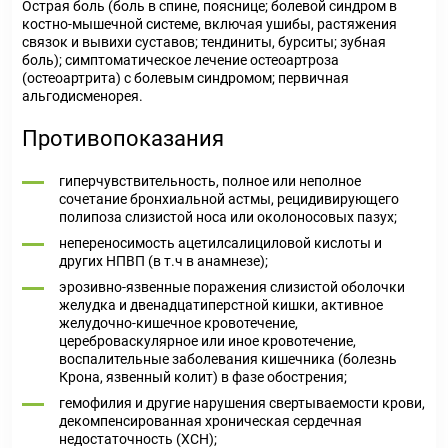
Острая боль (боль в спине, пояснице; болевой синдром в
костно-мышечной системе, включая ушибы, растяжения
связок и вывихи суставов; тендиниты, бурситы; зубная
боль); симптоматическое лечение остеоартроза
(остеоартрита) с болевым синдромом; первичная
альгодисменорея.
Противопоказания
гиперчувствительность, полное или неполное
сочетание бронхиальной астмы, рецидивирующего
полипоза слизистой носа или околоносовых пазух;
непереносимость ацетилсалициловой кислоты и
других НПВП (в т.ч в анамнезе);
эрозивно-язвенные поражения слизистой оболочки
желудка и двенадцатиперстной кишки, активное
желудочно-кишечное кровотечение,
цереброваскулярное или иное кровотечение,
воспалительные заболевания кишечника (болезнь
Крона, язвенный колит) в фазе обострения;
гемофилия и другие нарушения свертываемости крови,
декомпенсированная хроническая сердечная
недостаточность (ХСН);