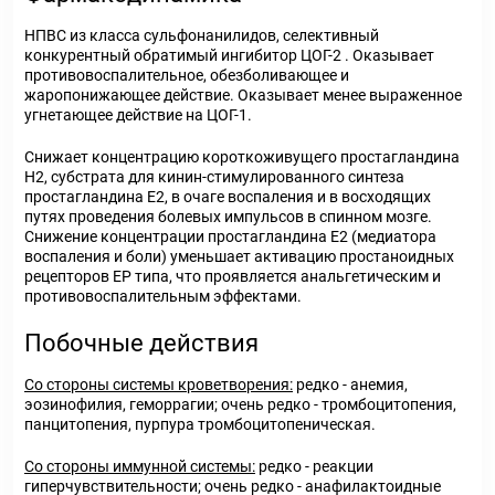
НПВС из класса сульфонанилидов, селективный
конкурентный обратимый ингибитор ЦОГ-2 . Оказывает
противовоспалительное, обезболивающее и
жаропонижающее действие. Оказывает менее выраженное
угнетающее действие на ЦОГ-1.
Снижает концентрацию короткоживущего простагландина
Н
2
, субстрата для кинин-стимулированного синтеза
простагландина Е
2
, в очаге воспаления и в восходящих
путях проведения болевых импульсов в спинном мозге.
Снижение концентрации простагландина Е
2
(медиатора
воспаления и боли) уменьшает активацию простаноидных
рецепторов ЕР типа, что проявляется анальгетическим и
противовоспалительным эффектами.
Побочные действия
Со стороны системы кроветворения:
редко - анемия,
эозинофилия, геморрагии; очень редко - тромбоцитопения,
панцитопения, пурпура тромбоцитопеническая.
Со стороны иммунной системы:
редко - реакции
гиперчувствительности; очень редко - анафилактоидные