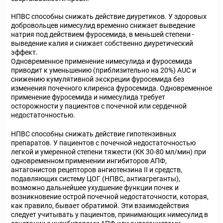
НПВС способны снижать действие диуретиков. У здоровых
добровольцев нимесулид временно снижает выведение
натрия под действием фуросемида, в меньшей степени -
выведение калия и снижает собственно диуретический
эффект.
Одновременное применение нимесулида и фуросемида
приводит к уменьшению (приблизительно на 20%) AUC и
снижению кумулятивной экскреции фуросемида без
изменения почечного клиренса фуросемида. Одновременное
применение фуросемида и нимесулида требует
осторожности у пациентов с почечной или сердечной
недостаточностью.
НПВС способны снижать действие гипотензивных
препаратов. У пациентов с почечной недостаточностью
легкой и умеренной степени тяжести (КК 30-80 мл/мин) при
одновременном применении ингибиторов АПФ,
антагонистов рецепторов ангиотензина II и средств,
подавляющих систему ЦОГ (НПВС, антиагреганты),
возможно дальнейшее ухудшение функции почек и
возникновение острой почечной недостаточности, которая,
как правило, бывает обратимой. Эти взаимодействия
следует учитывать у пациентов, принимающих нимесулид в