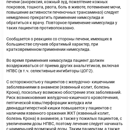
печени (анорексия, кожный зуд, пожелтение кожных
покровов, тошнота, рвота, боль в животе, потемнение мочи,
повышение активности печеночных трансаминаз) следует
немедленно прекратить применение нимксулида и
обратиться к врачу. Повторное применение нимесулида у
таких пациентов противопоказано.
Сообщается о реакциях со стороны печени, имеющих в
большинстве случаев обратимый характер, при
кратковременном применении нимесулида.
Во время применения нимасулида пациент должен
воздерживаться от приема других анальгетиков, включая
НПВС (в т.ч. селективные ингибиторы ЦОГ-2).
С осторожностью у пациентов с желудочно- кишечными
заболеваниями в анамнезе (язвенный колит, болезнь
Крона), поскольку возможно обострение этих заболеваний.
Риск возникновения желудочно-кишечного кровотечения,
пептической язвы/перфорации желудка или
двенадцатиперстной кишки повышается у пациентов с
наличием язвенного оражения ЖКТ (язвенный колит,
болезнь Крона) в анамнезе, а также у пожилых пациентов, с
увеличением дозы НПВС, поэтому лечение следует начинать
с наименьшей возможной дозы. Таким пациентам, а также