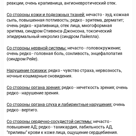
реакции, очень крапивница, ангионевротический отек.
Со стороны кожи и подкожных тканей:
нечасто - зуд, кожная
сыпь, повышенная потливость; редко - эритема, дерматит;
очень редко - крапивница, отек лица, многоформная
эритема, синдром Стивенса-Джонсона, токсический
эпидермальный некролиз (синдром Лайелла).
Со стороны нервной системы:
нечасто - головокружение;
очень редко - головная боль, сонливость, энцефалопатия
(синдром Рейе).
Нарушение психики:
редко - чувство страха, нервозность,
ночные кошмарные сновидения.
Со стороны органа зрения:
редко - нечеткость зрения; очень
редко - нарушение зрения.
Со стороны органа слуха и лабиринтные нарушения:
очень
редко - вертиго.
Со стороны сердечно-сосудистой системы:
нечасто -
повышение АД; редко - тахикардия, лабильность АД,
"приливы" крови к коже лица, ощущение сердцебиения.