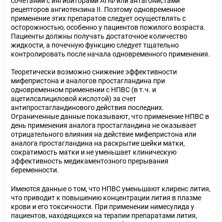
сочетании с ингибиторами АПФ или антагонистами
рецепторов ангиотензина II. Поэтому одновременное
применение этих препаратов следует осуществлять с
осторожностью, особенно у пациентов пожилого возраста.
Пациенты должны получать достаточное количество
жидкости, а почечную функцию следует тщательно
контролировать после начала одновременного применения.
Теоретически возможно снижение эффективности
мифепристона и аналогов простагландина при
одновременном применении с НПВС (в т.ч. и
ацетилсалициловой кислотой) за счет
антипростагландинового действия последних.
Ограниченные данные показывают, что применение НПВС в
день применения аналога простагландина не оказывает
отрицательного влияния на действие мифепристона или
аналога простагландина на раскрытие шейки матки,
сократимость матки и не уменьшает клиническую
эффективность медикаментозного прерывания
беременности.
Имеются данные о том, что НПВС уменьшают клиренс лития,
что приводит к повышению концентрации лития в плазме
крови и его токсичности. При применении нимесулида у
пациентов, находящихся на терапии препаратами лития,