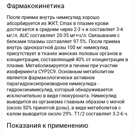
Фармакокинетика
После приема внутрь нимесулид хорошо
абсорбируется из ЖКТ, C
max
в плазме крови
достигается в среднем через 2-3 ч и составляет 3-4
мг/л. AUC составляет 20-35 мг×ч/л. Связывание с
белками плазмы составляет 97.5%. После приема
внутрь однократной дозы 100 мг нимесулид
присутствует в тканях женских половых органов в
концентрации, составляющей 40% от концентрации в
плазме. Метаболизируется в печени при участии
изофермента СYР2С9. Основным метаболитом
является фармакологически активное
парагидроксипроизводное нимесулида -
гидроксинимесулид, который обнаруживается
исключительно в виде глюкуроната. Нимесулид
выводится из организма главным образом с мочой
(около 50% принятой дозы), в виде метаболитов с
калом выводится около 29%. T
1/2
составляет 3.2-6 ч.
Показания к применению