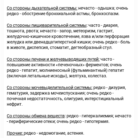
Со стороны дыхательной системы:
нечасто - одышка; очень
редко - обострение бронхиальной астмы, бронхоспазм.
Со стороны пищеварительной системы
: часто - диарея,
тошнота, рвота; нечасто - запор, метеоризм, гастрит,
желудочно-кишечное кровотечение, язва и/или перфорация
желудка или двенадцатиперстной кишки; очень редко - боль
в животе, диспепсия, стоматит, дегтеобразный стул.
Со стороны печени и желчевыводящих путей:
часто -
повышение активности «печеночных» ферментов; очень
редко - гепатит, молниеносный (фульминантный) гепатит
(включая летальные исходы), желтуха, холестаз.
Со стороны мочевыделительной системы:
редко - дизурия,
гематурия, задержка мочеиспускания; очень редко -
почечная недостаточность, олигурия, интерстициальный
нефрит.
Со стороны обмена веществ
: редко - гиперкалиемия; нечасто
- периферические отеки; очень редко - гипотермия.
Прочие:
редко - недомогание, астения.