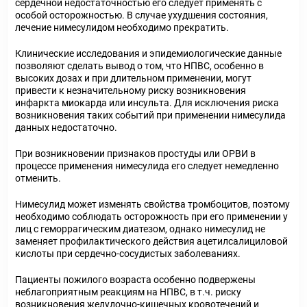
сердечной недостаточностью его следует применять с
особой осторожностью. В случае ухудшения состояния,
лечение нимесулидом необходимо прекратить.
Клинические исследования и эпидемиологические данные
позволяют сделать вывод о том, что НПВС, особенно в
высоких дозах и при длительном применении, могут
привести к незначительному риску возникновения
инфаркта миокарда или инсульта. Для исключения риска
возникновения таких событий при применении нимесулида
данных недостаточно.
При возникновении признаков простуды или ОРВИ в
процессе применения нимесулида его следует немедленно
отменить.
Нимесулид может изменять свойства тромбоцитов, поэтому
необходимо соблюдать осторожность при его применении у
лиц с геморрагическим диатезом, однако нимесулид не
заменяет профилактического действия ацетилсалициловой
кислоты при сердечно-сосудистых заболеваниях.
Пациенты пожилого возраста особенно подвержены
неблагоприятным реакциям на НПВС, в т.ч. риску
возникновения желудочно-кишечных кровотечений и