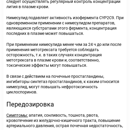
следует осуществлять регулярный контроль концентрации
лития в плазме крови.
Нимесулид подавляет активность изофермента СYР2С9. При
одновременном применении с нимесулидом препаратов,
являющихся субстратами этого фермента, концентрация
последних в плазме может повышаться.
При применении нимесулида менее чем за 24 ч до или после
применения метотрексата требуется соблюдать
осторожность, т.к. в таких случаях концентрация
метотрексата в плазме крови и, соответственно,
токсические эффекты могут повышаться.
В связи с действием на почечные простагландины,
ингибиторы синтетаз простагландинов, к каким относится
нимесулид, могут повышать нефротоксичность
циклоспоринов.
Передозировка
Симптомы:
апатия, сонливость, тошнота, рвота,
кровотечение из желудочно-кишечного тракта, повышение
артериального давления, острая почечная недостаточность,