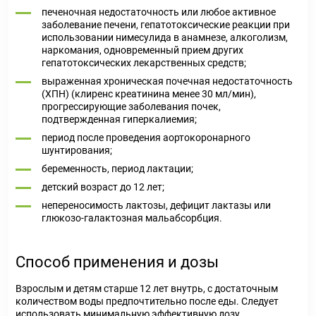
печеночная недостаточность или любое активное
заболевание печени, гепатотоксические реакции при
использовании нимесулида в анамнезе, алкоголизм,
наркомания, одновременный прием других
гепатотоксических лекарственных средств;
выраженная хроническая почечная недостаточность
(ХПН) (клиренс креатинина менее 30 мл/мин),
прогрессирующие заболевания почек,
подтвержденная гиперкалиемия;
период после проведения аортокоронарного
шунтирования;
беременность, период лактации;
детский возраст до 12 лет;
непереносимость лактозы, дефицит лактазы или
глюкозо-галактозная мальабсорбция.
Способ применения и дозы
Взрослым и детям старше 12 лет внутрь, с достаточным
количеством воды предпочтительно после еды. Следует
использовать минимальную эффективную дозу