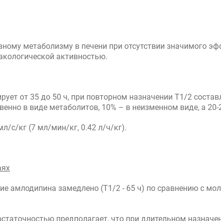
ному метаболизму в печени при отсутствии значимого эфф
акологической активностью.
рует от 35 до 50 ч, при повторном назначении T1/2 состав
нно в виде метаболитов, 10% – в неизменном виде, а 20-
/с/кг (7 мл/мин/кг, 0.42 л/ч/кг).
аях
ие амлодипина замедлено (T1/2 - 65 ч) по сравнению с мо
остаточностью предполагает, что при длительном назначе