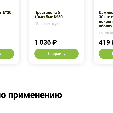
мг №30
Престанс таб
Вамлосе
10мг+5мг №30
30 шт 
покрыт
30 шт. в уп.
оболоч
30 шт
1 036 ₽
419 
у
В корзину
по применению