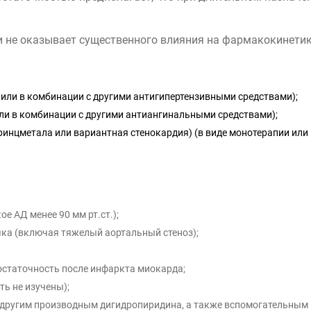
и не оказывает существенного влияния на фармакокинети
 или в комбинации с другими антигипертензивными средствами);
или в комбинации с другими антиангинальными средствами);
ринцметала или вариантная стенокардия) (в виде монотерапии ил
е АД менее 90 мм рт.ст.);
ка (включая тяжелый аортальный стеноз);
остаточность после инфаркта миокарда;
ть не изучены);
другим производным дигидропиридина, а также вспомогательным 