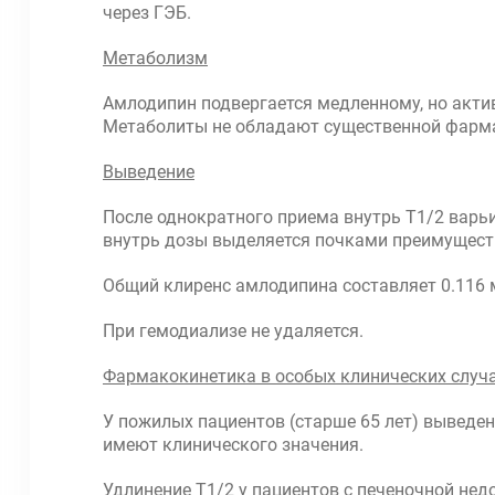
через ГЭБ.
Метаболизм
Амлодипин подвергается медленному, но актив
Метаболиты не обладают существенной фарм
Выведение
После однократного приема внутрь T1/2 варьи
внутрь дозы выделяется почками преимуществе
Общий клиренс амлодипина составляет 0.116 мл
При гемодиализе не удаляется.
Фармакокинетика в особых клинических случ
У пожилых пациентов (старше 65 лет) выведен
имеют клинического значения.
Удлинение T1/2 у пациентов с печеночной нед