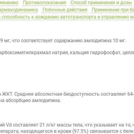
менению
Противопоказания
Способ применения и дозы
рмакодинамика
Побочные действия
Применение при б
 способность к вождению автотранспорта и управлению 
9 мг, что соответствует содержанию амлодипина 10 мг.
карбоксиметилкрахмал натрия, кальция гидрофосфат, целл
 ЖКТ. Средняя абсолютная биодоступность составляет 64-
 на абсорбцию амлодипина.
ий Vd составляет 21 л/кг массы тела, что указывает на то
препарата, находящегося в крови (97.5%) связывается с б