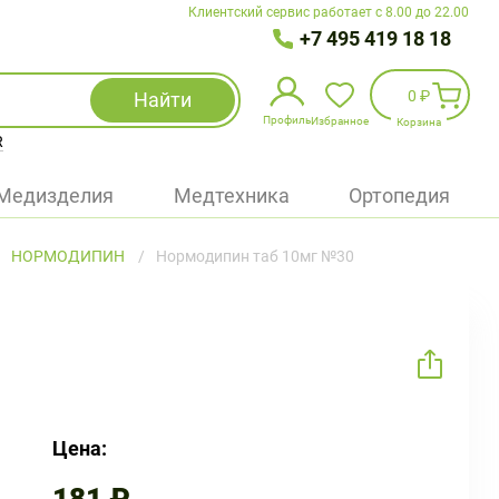
Клиентский сервис работает с 8.00 до 22.00
+7 495 419 18 18
0 ₽
Найти
Профиль
Избранное
Корзина
R
Избранное
(
0
)
Медизделия
Медтехника
Ортопедия
Войти
НОРМОДИПИН
Нормодипин таб 10мг №30
БАД
Медицинская техника (приборы)
Наборы
Упаковка
Цена: