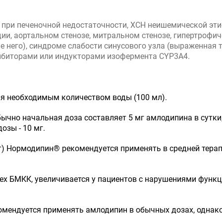
при печеночной недостаточности, ХСН неишемической этио
ии, аортальном стенозе, митральном стенозе, гипертрофи
ле него), синдроме слабости синусового узла (выраженная 
гибиторами или индукторами изофермента CYP3A4.
ая необходимым количеством воды (100 мл).
бычно начальная доза составляет 5 мг амлодипина в сутки,
озы - 10 мг.
т) Нормодипин® рекомендуется применять в средней терап
всех БМКК, увеличивается у пациентов с нарушениями функ
комендуется применять амлодипин в обычных дозах, одна