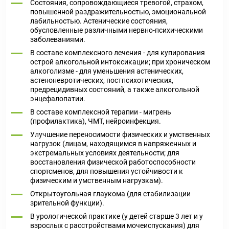
Состояния, сопровождающиеся тревогой, страхом,
повышенной раздражительностью, эмоциональной
лабильностью. Астенические состояния,
обусловленные различными нервно-психическими
заболеваниями.
В составе комплексного лечения - для купирования
острой алкогольной интоксикации; при хроническом
алкоголизме - для уменьшения астенических,
астеноневротических, постпсихотических,
предрецидивных состояний, а также алкогольной
энцефалопатии.
В составе комплексной терапии - мигрень
(профилактика), ЧМТ, нейроинфекция.
Улучшение переносимости физических и умственных
нагрузок (лицам, находящимся в напряженных и
экстремальных условиях деятельности; для
восстановления физической работоспособности
спортсменов, для повышения устойчивости к
физическим и умственным нагрузкам).
Открытоугольная глаукома (для стабилизации
зрительной функции).
В урологической практике (у детей старше 3 лет и у
взрослых с расстройствами мочеиспускания) для