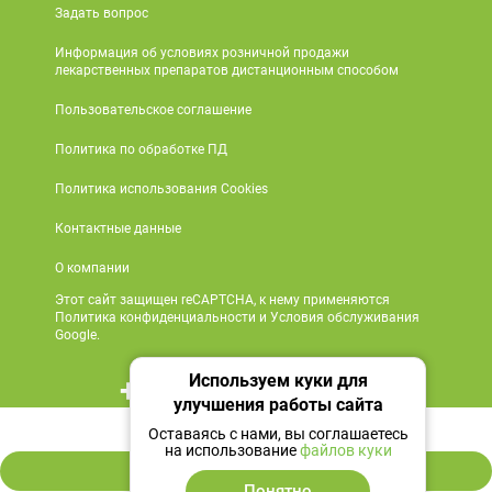
Задать вопрос
Информация об условиях розничной продажи
лекарственных препаратов дистанционным способом
Пользовательское соглашение
Политика по обработке ПД
Политика использования Cookies
Контактные данные
О компании
Этот сайт защищен reCAPTCHA, к нему применяются
Политика конфиденциальности и Условия обслуживания
Google.
Используем куки для
+7 495 419 18 18
улучшения работы сайта
299 ₽
Мы в социальных сетях
Оставаясь с нами, вы соглашаетесь
на использование
файлов куки
В корзину
Понятно