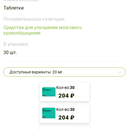
Поливитаминные
При
и гриппе
Таблетки
комплексы
простуде
Противоаллергические
Противовоспалительные
Пробиотики
Сахарный
препараты
препараты
Потребительская категория:
диабет
Средства для улучшения мозгового
Противогрибковые
Противоопухолевые
кровообращения
Тонизирующие
Фиточай/
препараты
препараты
чай
В упаковке:
Противопаразитарные
Растительные
препараты
препараты
30 шт.
Сердечно-
Система
сосудистые
обмена
Доступные варианты: 20 мг
препараты
веществ
Средства
Стоматологические
Кол-во:
30
от
препараты
204 ₽
алкоголизма
и курения
Кол-во:
30
204 ₽