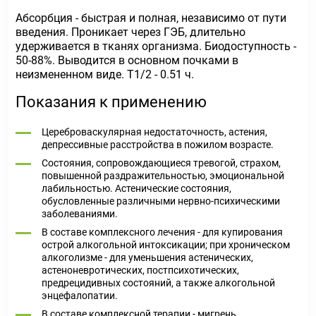
Абсорбция - быстрая и полная, независимо от пути
введения. Проникает через ГЭБ, длительно
удерживается в тканях организма. Биодоступность -
50-88%. Выводится в основном почками в
неизмененном виде. T
1/2
- 0.51 ч.
Показания к применению
Цереброваскулярная недостаточность, астения,
депрессивные расстройства в пожилом возрасте.
Состояния, сопровождающиеся тревогой, страхом,
повышенной раздражительностью, эмоциональной
лабильностью. Астенические состояния,
обусловленные различными нервно-психическими
заболеваниями.
В составе комплексного лечения - для купирования
острой алкогольной интоксикации; при хроническом
алкоголизме - для уменьшения астенических,
астеноневротических, постпсихотических,
предрецидивных состояний, а также алкогольной
энцефалопатии.
В составе комплексной терапии - мигрень