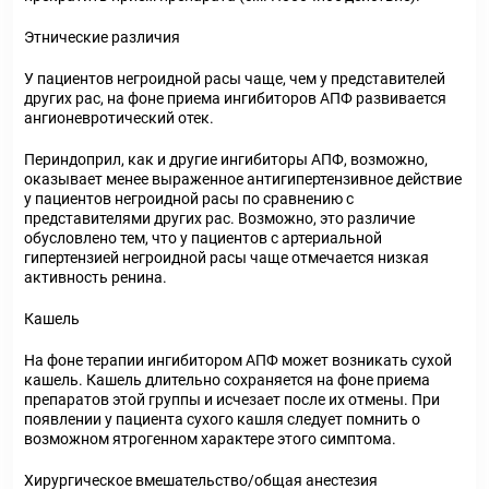
Этнические различия
У пациентов негроидной расы чаще, чем у представителей
других рас, на фоне приема ингибиторов АПФ развивается
ангионевротический отек.
Периндоприл, как и другие ингибиторы АПФ, возможно,
оказывает менее выраженное антигипертензивное действие
у пациентов негроидной расы по сравнению с
представителями других рас. Возможно, это различие
обусловлено тем, что у пациентов с артериальной
гипертензией негроидной расы чаще отмечается низкая
активность ренина.
Кашель
На фоне терапии ингибитором АПФ может возникать сухой
кашель. Кашель длительно сохраняется на фоне приема
препаратов этой группы и исчезает после их отмены. При
появлении у пациента сухого кашля следует помнить о
возможном ятрогенном характере этого симптома.
Хирургическое вмешательство/общая анестезия