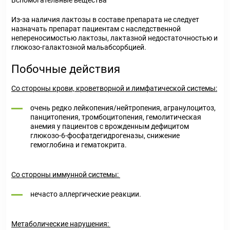
Вспомогательные вещества
Из-за наличия лактозы в составе препарата не следует
назначать препарат пациентам с наследственной
непереносимостью лактозы, лактазной недостаточностью и
глюкозо-галактозной мальабсорбцией.
Побочные действия
Со стороны крови, кроветворной и лимфатической системы:
очень редко лейкопения/нейтропения, агранулоцитоз,
панцитопения, тромбоцитопения, гемолитическая
анемия у пациентов с врожденным дефицитом
глюкозо-6-фосфатдегидрогеназы, снижение
гемоглобина и гематокрита.
Со стороны иммунной системы:
нечасто аллергические реакции.
Метаболические нарушения: