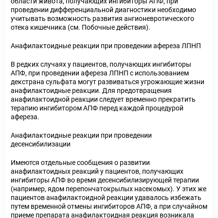
области живота, получающих ингибиторы АПФ, при
проведении дифференциальной диагностики необходимо
учитывать возможность развития ангионевротического
отека кишечника (см. Побочные действия).
Анафилактоидные реакции при проведении афереза ЛПНП
В редких случаях у пациентов, получающих ингибиторы
АПФ, при проведении афереза ЛПНП с использованием
декстрана сульфата могут развиваться угрожающие жизни
анафилактоидные реакции. Для предотвращения
анафилактоидной реакции следует временно прекратить
терапию ингибитором АПФ перед каждой процедурой
афереза.
Анафилактоидные реакции при проведении
десенсибилизации
Имеются отдельные сообщения о развитии
анафилактоидных реакций у пациентов, получающих
ингибиторы АПФ во время десенсибилизирующей терапии
(например, ядом перепончатокрылых насекомых). У этих же
пациентов анафилактоидной реакции удавалось избежать
путем временной отмены ингибиторов АПФ, а при случайном
приеме препарата анафилактоидная реакция возникала