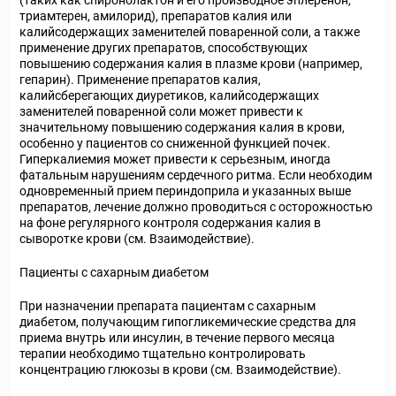
(таких как спиронолактон и его производное эплеренон,
триамтерен, амилорид), препаратов калия или
калийсодержащих заменителей поваренной соли, а также
применение других препаратов, способствующих
повышению содержания калия в плазме крови (например,
гепарин). Применение препаратов калия,
калийсберегающих диуретиков, калийсодержащих
заменителей поваренной соли может привести к
значительному повышению содержания калия в крови,
особенно у пациентов со сниженной функцией почек.
Гиперкалиемия может привести к серьезным, иногда
фатальным нарушениям сердечного ритма. Если необходим
одновременный прием периндоприла и указанных выше
препаратов, лечение должно проводиться с осторожностью
на фоне регулярного контроля содержания калия в
сыворотке крови (см. Взаимодействие).
Пациенты с сахарным диабетом
При назначении препарата пациентам с сахарным
диабетом, получающим гипогликемические средства для
приема внутрь или инсулин, в течение первого месяца
терапии необходимо тщательно контролировать
концентрацию глюкозы в крови (см. Взаимодействие).