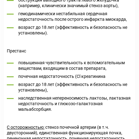
обструкция выходного тракта левого желудочка
(например, клинически значимый стеноз аорты),
гемодинамически нестабильная сердечная
недостаточность после острого инфаркта миокарда,
возраст до 18 лет (эффективность и безопасность не
установлены).
Престанс
повышенная чувствительность к вспомогательным
веществам, входящим в состав препарата,
почечная недостаточность (Cl креатинина
возраст до 18 лет (эффективность и безопасность не
установлены),
наследственная непереносимость лактозы, лактазная
недостаточность и глюкозо-галактозная
мальабсорбция.
С осторожностью:
стеноз почечной артерии (в т.ч.
двусторонний), единственная функционирующая почка,
печеночная недостаточность, почечная недостаточность,