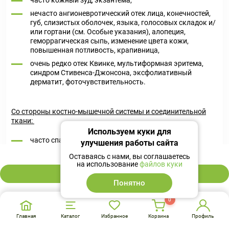
часто кожный зуд, экзантема,
нечасто ангионевротический отек лица, конечностей,
губ, слизистых оболочек, языка, голосовых складок и/
или гортани (см. Особые указания), алопеция,
геморрагическая сыпь, изменение цвета кожи,
повышенная потливость, крапивница,
очень редко отек Квинке, мультиформная эритема,
синдром Стивенса-Джонсона, эксфолиативный
дерматит, фоточувствительность.
Со стороны костно-мышечной системы и соединительной
ткани:
Используем куки для
часто спазмы мышц, отеки голеней,
улучшения работы сайта
972 ₽
нечасто артралгия, миалгия, боль в спине.
Оставаясь с нами, вы соглашаетесь
на использование
файлов куки
В корзину
Понятно
Со стороны почек и мочевыводящих путей:
0
нечасто нарушение мочеиспускания, никтурия,
учащенное мочеиспускание, нарушение функции
Главная
Каталог
Избранное
Корзина
Профиль
почек,