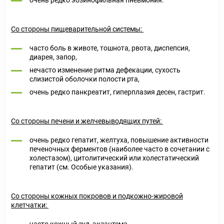
очень редко эозинофильная пневмония.
Со стороны пищеварительной системы:
часто боль в животе, тошнота, рвота, диспепсия,
диарея, запор,
нечасто изменение ритма дефекации, сухость
слизистой оболочки полости рта,
очень редко панкреатит, гиперплазия десен, гастрит.
Со стороны печени и желчевыводящих путей:
очень редко гепатит, желтуха, повышение активности
печеночных ферментов (наиболее часто в сочетании с
холестазом), цитолитический или холестатический
гепатит (см. Особые указания).
Со стороны кожных покровов и подкожно-жировой
клетчатки: