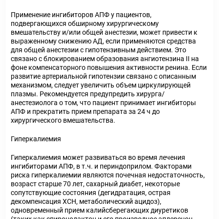
Применение ингибиторов АПФ у пациентов,
подвергающихся обширному хирургическому
вмешательству и/или общей анестезии, может привести к
выраженному снижению АД, если применяются средства
для общей анестезии с гипотензивным действием. Это
связано с блокированием образования ангиотензина II на
фоне компенсаторного повышения активности ренина. Если
развитие артериальной гипотензии связано с описанным
механизмом, следует увеличить объем циркулирующей
плазмы. Рекомендуется предупредить хирурга/
анестезиолога о том, что пациент принимает ингибиторы
АПФ и прекратить прием препарата за 24 ч до
хирургического вмешательства.
Гиперкалиемия
Гиперкалиемия может развиваться во время лечения
ингибиторами АПФ, в т.ч. и периндоприлом. Факторами
риска гиперкалиемии являются почечная недостаточность,
возраст старше 70 лет, сахарный диабет, некоторые
сопутствующие состояния (дегидратация, острая
декомпенсация ХСН, метаболический ацидоз),
одновременный прием калийсберегающих диуретиков