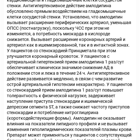
кардиомиоциты и гладкомышечные клетки сосудистой
стенки. Антигипертензивное действие амлодипина
обусловлено прямым воздействием на гладкомышечные
клетки сосудистой стенки. Установлено, что амлодипин
вызывает расширение периферических артериол, уменьшая
ОПСС (постнагрузку), поскольку ЧСС при этом не
изменяется, а потребность миокарда в кислороде
снижается. Вызывает расширение коронарных артерий и
артериол как в ишемизированной, так и в интактной зонах.
У пациентов со стенокардией Принцметала при этом
улучшается коронарный кровоток. У пациентов с
артериальной гипертензией прием амлодипина 1 раз/сут
обеспечивает клинически значимое снижение АД в
положении стоя и лежа в течение 24 ч. Антигипертензивное
действие развивается медленно, в связи с чем развитие
острой артериальной гипотензии нехарактерно. У пациентов
со стенокардией прием амлодипина 1 раз/сут повышает
толерантность к физической нагрузке, задерживает
наступление приступа стенокардии и ишемической
депрессии сегмента ST, а также снижает частоту приступов
стенокардии и потребление нитроглицерина
(короткодействующие формы). Амлодипин не оказывает
влияния на показатели липидного профиля и не вызывает
изменения гиполипидемических показателей плазмы крови.
Препарат может применяться у пациентов с сопутствующей