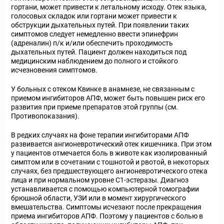
гортани, может привести к летальному исходу. Отек языка,
голосовых складок или гортани может привести к
обструкции дыхательных путей. При появлении таких
симптомов следует немедленно ввести эпинефрин
(адреналин) п/к и/или обеспечить проходимость
дыхательных путей. Пациент должен находиться под
медицинским наблюдением до полного и стойкого
исчезновения симптомов.
У больных с отеком Квинке в анамнезе, не связанным с
приемом ингибиторов АПФ, может быть повышен риск его
развития при приеме препаратов этой группы (см.
Противопоказания).
В редких случаях на фоне терапии ингибиторами АПФ
развивается ангионевротический отек кишечника. При этом
у пациентов отмечается боль в животе как изолированный
симптом или в сочетании с тошнотой и рвотой, в некоторых
случаях, без предшествующего ангионевротического отека
лица и при нормальном уровне С1-эстеразы. Диагноз
устанавливается с помощью компьютерной томографии
брюшной области, УЗИ или в момент хирургического
вмешательства. Симптомы исчезают после прекращения
приема ингибиторов АПФ. Поэтому у пациентов с болью в