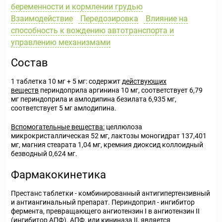
беременности и кормлении грудью
Взаимодействие
Передозировка
Влияние на
способность к вождению автотранспорта и
управлению механизмами
Состав
1 таблетка 10 мг + 5 мг: содержит
действующих
веществ
периндоприла аргинина 10 мг, соответствует 6,79
мг периндоприла и амлодипина безилата 6,935 мг,
соответствует 5 мг амлодипина.
Вспомогательные вещества:
целлюлоза
микрокристаллическая 52 мг, лактозы моногидрат 137,401
мг, магния стеарата 1,04 мг, кремния диоксид коллоидный
безводный 0,624 мг.
Фармакокинетика
Престанс таблетки - комбинированный антигипертензивный
и антиангинальный препарат. Периндоприл - ингибитор
фермента, превращающего ангиотензин I в ангиотензин II
(ингибитор АПФ). АПФ, или кининаза II, является