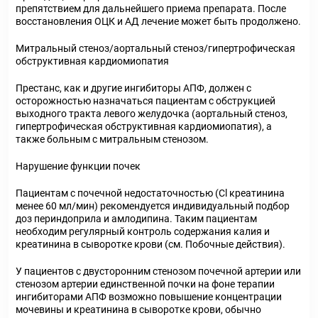
препятствием для дальнейшего приема препарата. После
восстановления ОЦК и АД лечение может быть продолжено.
Митральный стеноз/аортальный стеноз/гипертрофическая
обструктивная кардиомиопатия
Престанс, как и другие ингибиторы АПФ, должен с
осторожностью назначаться пациентам с обструкцией
выходного тракта левого желудочка (аортальный стеноз,
гипертрофическая обструктивная кардиомиопатия), а
также больным с митральным стенозом.
Нарушение функции почек
Пациентам с почечной недостаточностью (Cl креатинина
менее 60 мл/мин) рекомендуется индивидуальный подбор
доз периндоприла и амлодипина. Таким пациентам
необходим регулярный контроль содержания калия и
креатинина в сыворотке крови (см. Побочные действия).
У пациентов с двусторонним стенозом почечной артерии или
стенозом артерии единственной почки на фоне терапии
ингибиторами АПФ возможно повышение концентрации
мочевины и креатинина в сыворотке крови, обычно