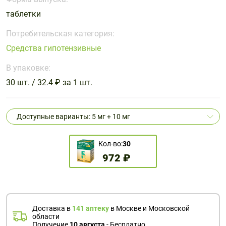
Поливитаминные
При
и гриппе
таблетки
комплексы
простуде
Противоаллергические
Противовоспалительные
Пробиотики
Сахарный
препараты
препараты
Потребительская категория:
диабет
Средства гипотензивные
Противогрибковые
Противоопухолевые
Тонизирующие
Фиточай/
препараты
препараты
В упаковке:
чай
Противопаразитарные
Растительные
30 шт. / 32.4 ₽ за 1 шт.
препараты
препараты
Сердечно-
Система
Доступные варианты: 5 мг + 10 мг
сосудистые
обмена
препараты
веществ
Кол-во:
30
Средства
Стоматологические
972 ₽
от
препараты
алкоголизма
и курения
Доставка в
141 аптеку
в Москве и Московской
области
Получение
10 августа
- Бесплатно