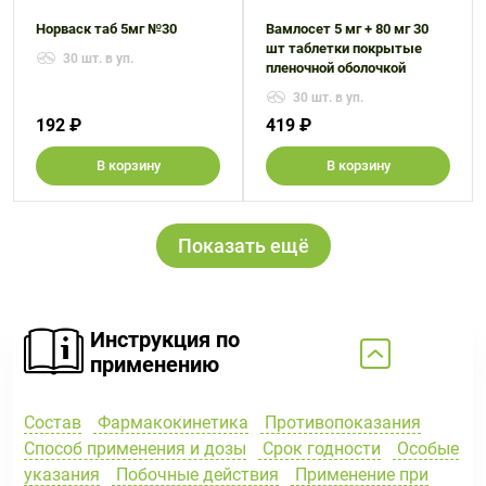
Норваск таб 5мг №30
Вамлосет 5 мг + 80 мг 30
шт таблетки покрытые
30 шт. в уп.
пленочной оболочкой
30 шт. в уп.
192 ₽
419 ₽
В корзину
В корзину
Показать ещё
Инструкция по
применению
Состав
Фармакокинетика
Противопоказания
Способ применения и дозы
Срок годности
Особые
указания
Побочные действия
Применение при