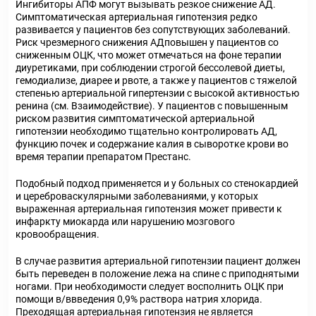
Ингибиторы АПФ могут вызывать резкое снижение АД.
Симптоматическая артериальная гипотензия редко
развивается у пациентов без сопутствующих заболеваний.
Риск чрезмерного снижения АДповышен у пациентов со
сниженным ОЦК, что может отмечаться на фоне терапии
диуретиками, при соблюдении строгой бессолевой диеты,
гемодиализе, диарее и рвоте, а также у пациентов с тяжелой
степенью артериальной гипертензии с высокой активностью
ренина (см. Взаимодействие). У пациентов с повышенным
риском развития симптоматической артериальной
гипотензии необходимо тщательно контролировать АД,
функцию почек и содержание калия в сыворотке крови во
время терапии препаратом Престанс.
Подобный подход применяется и у больных со стенокардией
и цереброваскулярными заболеваниями, у которых
выраженная артериальная гипотензия может привести к
инфаркту миокарда или нарушению мозгового
кровообращения.
В случае развития артериальной гипотензии пациент должен
быть переведен в положение лежа на спине с приподнятыми
ногами. При необходимости следует восполнить ОЦК при
помощи в/ввведения 0,9% раствора натрия хлорида.
Преходящая артериальная гипотензия не является