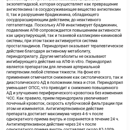
экзопептидазой, которая осуществляет как превращение
ангиотензина I в сосудосуживающее вещество ангиотензин
II, так и разрушение брадикинина, обладающего
сосудорасширяющим действием, до неактивного
гептапептида. Поскольку АПФ инактивирует брадикинин,
подавление АПФ сопровождается повышением активности
как циркулирующей, так и тканевой калликреин-кининовой
системы, при этом также активируется система
простагландинов. Периндоприл оказывает терапевтическое
действие благодаря активному метаболиту,
периндоприлату. Другие метаболиты не оказывают
ингибирующего действия на АПФ in vitro. Периндоприл
является препаратом для лечения артериальной
гипертензии любой степени тяжести. На фоне его
применения отмечается снижение как систолического, так и
диастолического АД в положении лежа и стоя. Периндоприл
уменьшает ОПСС, что приводит к снижению повышенного
АД и улучшению периферического кровотока без изменения
ЧСС. Как правило, прием периндоприла увеличивает
почечный кровоток, скорость клубочковой фильтрации при
этом не изменяется. Антигипертензивное действие
препарата достигает максимума через 4-6 ч после
однократного приема внутрь и сохраняется в течение 24 ч.
Антигипертензивное действие через 24 ч после
однократного приема внутрь составляет около 87-100%