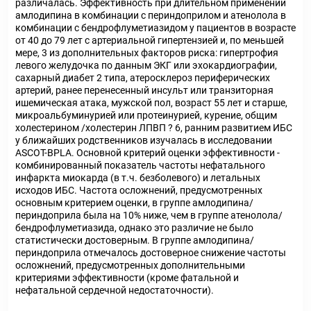
различалась. Эффективность при длительном применении
амлодипина в комбинации с периндоприлом и атенолола в
комбинации с бендрофлуметиазидом у пациентов в возрасте
от 40 до 79 лет с артериальной гипертензией и, по меньшей
мере, 3 из дополнительных факторов риска: гипертрофия
левого желудочка по данным ЭКГ или эхокардиографии,
сахарный диабет 2 типа, атеросклероз периферических
артерий, ранее перенесенный инсульт или транзиторная
ишемическая атака, мужской пол, возраст 55 лет и старше,
микроальбуминурией или протеинурией, курение, общим
холестерином /холестерин ЛПВП ? 6, ранним развитием ИБС
у ближайших родственников изучалась в исследовании
ASCOT-BPLA. Основной критерий оценки эффективности -
комбинированный показатель частоты нефатального
инфаркта миокарда (в т.ч. безболевого) и летальных
исходов ИБС. Частота осложнений, предусмотренных
основным критерием оценки, в группе амлодипина/
периндоприла была на 10% ниже, чем в группе атенолола/
бендрофлуметиазида, однако это различие не было
статистически достоверным. В группе амлодипина/
периндоприла отмечалось достоверное снижение частоты
осложнений, предусмотренных дополнительными
критериями эффективности (кроме фатальной и
нефатальной сердечной недостаточности).