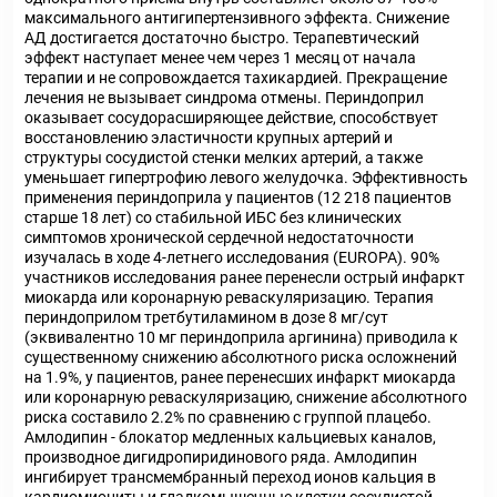
максимального антигипертензивного эффекта. Снижение
АД достигается достаточно быстро. Терапевтический
эффект наступает менее чем через 1 месяц от начала
терапии и не сопровождается тахикардией. Прекращение
лечения не вызывает синдрома отмены. Периндоприл
оказывает сосудорасширяющее действие, способствует
восстановлению эластичности крупных артерий и
структуры сосудистой стенки мелких артерий, а также
уменьшает гипертрофию левого желудочка. Эффективность
применения периндоприла у пациентов (12 218 пациентов
старше 18 лет) со стабильной ИБС без клинических
симптомов хронической сердечной недостаточности
изучалась в ходе 4-летнего исследования (EUROPA). 90%
участников исследования ранее перенесли острый инфаркт
миокарда или коронарную реваскуляризацию. Терапия
периндоприлом третбутиламином в дозе 8 мг/сут
(эквивалентно 10 мг периндоприла аргинина) приводила к
существенному снижению абсолютного риска осложнений
на 1.9%, у пациентов, ранее перенесших инфаркт миокарда
или коронарную реваскуляризацию, снижение абсолютного
риска составило 2.2% по сравнению с группой плацебо.
Амлодипин - блокатор медленных кальциевых каналов,
производное дигидропиридинового ряда. Амлодипин
ингибирует трансмембранный переход ионов кальция в