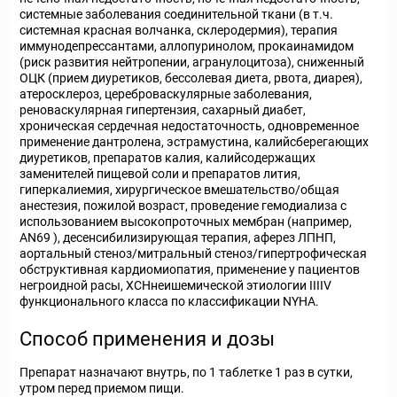
системные заболевания соединительной ткани (в т.ч.
системная красная волчанка, склеродермия), терапия
иммунодепрессантами, аллопуринолом, прокаинамидом
(риск развития нейтропении, агранулоцитоза), сниженный
ОЦК (прием диуретиков, бессолевая диета, рвота, диарея),
атеросклероз, цереброваскулярные заболевания,
реноваскулярная гипертензия, сахарный диабет,
хроническая сердечная недостаточность, одновременное
применение дантролена, эстрамустина, калийсберегающих
диуретиков, препаратов калия, калийсодержащих
заменителей пищевой соли и препаратов лития,
гиперкалиемия, хирургическое вмешательство/общая
анестезия, пожилой возраст, проведение гемодиализа с
использованием высокопроточных мембран (например,
AN69 ), десенсибилизирующая терапия, аферез ЛПНП,
аортальный стеноз/митральный стеноз/гипертрофическая
обструктивная кардиомиопатия, применение у пациентов
негроидной расы, ХСНнеишемической этиологии IIIIV
функционального класса по классификации NYHA.
Способ применения и дозы
Препарат назначают внутрь, по 1 таблетке 1 раз в сутки,
утром перед приемом пищи.