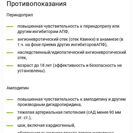
Противопоказания
Периндоприл
повышенная чувствительность к периндоприлу или
другим ингибиторам АПФ,
ангионевротический отек (отек Квинке) в анамнезе (в
т.ч. на фоне приема других ингибиторовАПФ),
наследственный/идиопатический ангионевротический
отек,
возраст до 18 лет (эффективность и безопасность не
установлены).
Амлодипин
повышенная чувствительность к амлодипину и другим
производным дигидропиридина,
тяжелая артериальная гипотензия (сАД менее 90 мм
рт. ст.),
шок, включая кардиогенный,