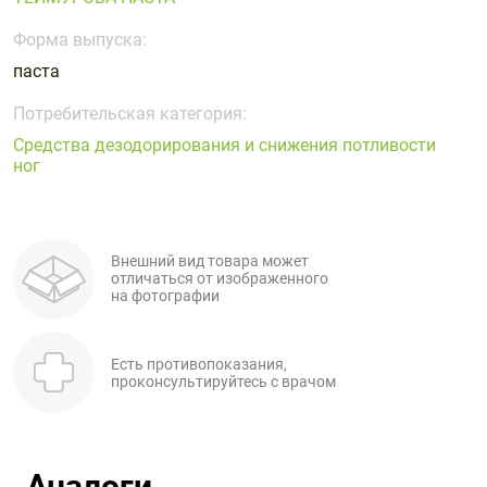
Поливитаминные
При
и гриппе
комплексы
простуде
Форма выпуска:
Противоаллергические
Противовоспалительные
Пробиотики
Сахарный
паста
препараты
препараты
диабет
Противогрибковые
Противоопухолевые
Потребительская категория:
Тонизирующие
Фиточай/
препараты
препараты
Средства дезодорирования и снижения потливости
чай
ног
Противопаразитарные
Растительные
препараты
препараты
Сердечно-
Система
сосудистые
обмена
Внешний вид товара может
препараты
веществ
отличаться от изображенного
на фотографии
Средства
Стоматологические
от
препараты
алкоголизма
Есть противопоказания,
проконсультируйтесь с врачом
и курения
Аналоги