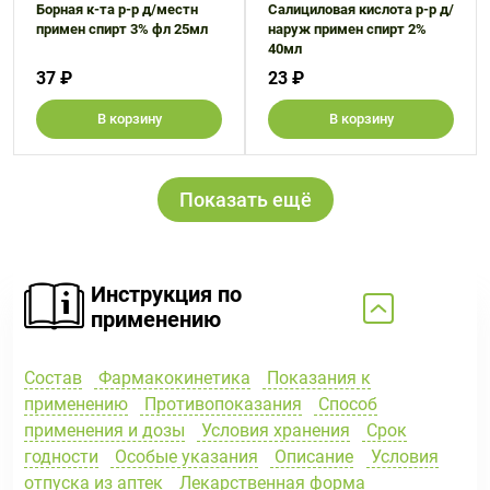
Борная к-та р-р д/местн
Салициловая кислота р-р д/
примен спирт 3% фл 25мл
наруж примен спирт 2%
40мл
37 ₽
23 ₽
В корзину
В корзину
Показать ещё
Инструкция по
применению
Состав
Фармакокинетика
Показания к
применению
Противопоказания
Способ
применения и дозы
Условия хранения
Срок
годности
Особые указания
Описание
Условия
отпуска из аптек
Лекарственная форма