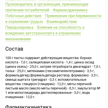
Производитель и организация, принимающие
претензии потребителей
Фармакодинамика
Побочные действия
Применение при беременности
и кормлении грудью
Взаимодействие
Передозировка
Влияние на способность к
вождению автотранспорта и управлению
механизмами
Состав
100 г пасты содержит действующие вещества: борная
кислота - 7,0 г, салициловая кислота - 1,4 г, цинка оксид
(цинка окись) - 25,0 г, натрия тетрабората декагидрат - 7,0 г,
тальк - 25,0 г, метенамин (гексаметилентетрамин) - 3,5 г,
формальдегид (формальдегида раствор, формалин) - 3,5 г,
свинца ацетата тригидрат - 0,3 г; вспомогательные
вещества: глицерол (глицерин) - 12,0 г, мяты перечной
листьев масло (масло мяты перечной) - 0,3 г, эмульгатор №
1 или мопоглицериды дистиллированные - 3,0 г, вода
очищенная - 12,0 г.
Фармакокинетика