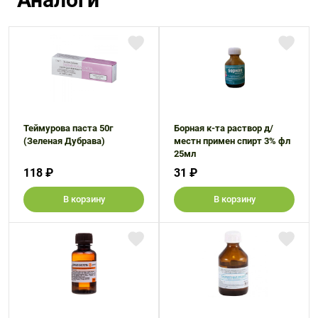
Теймурова паста 50г
Борная к-та раствор д/
(Зеленая Дубрава)
местн примен спирт 3% фл
25мл
118 ₽
31 ₽
В корзину
В корзину