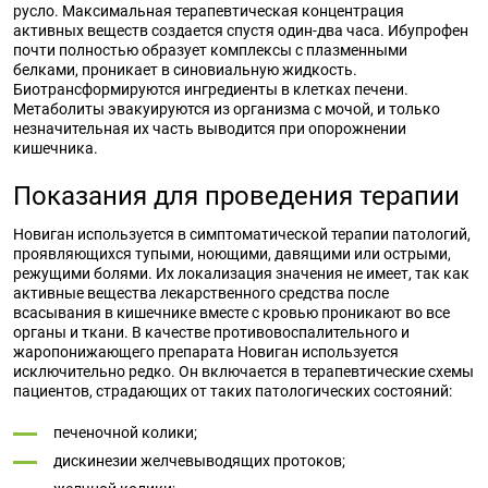
русло. Максимальная терапевтическая концентрация
активных веществ создается спустя один-два часа. Ибупрофен
почти полностью образует комплексы с плазменными
белками, проникает в синовиальную жидкость.
Биотрансформируются ингредиенты в клетках печени.
Метаболиты эвакуируются из организма с мочой, и только
незначительная их часть выводится при опорожнении
кишечника.
Показания для проведения терапии
Новиган используется в симптоматической терапии патологий,
проявляющихся тупыми, ноющими, давящими или острыми,
режущими болями. Их локализация значения не имеет, так как
активные вещества лекарственного средства после
всасывания в кишечнике вместе с кровью проникают во все
органы и ткани. В качестве противовоспалительного и
жаропонижающего препарата Новиган используется
исключительно редко. Он включается в терапевтические схемы
пациентов, страдающих от таких патологических состояний:
печеночной колики;
дискинезии желчевыводящих протоков;