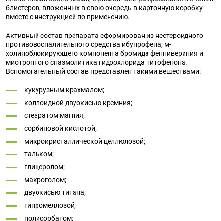
блистеров, вложенных в свою очередь в картонную коробку
вместе с инструкцией по применению.
Активный состав препарата сформирован из нестероидного
противовоспалительного средства ибупрофена, м-
холиноблокирующего компонента бромида фенпивериния и
миотропного спазмолитика гидрохлорида питофенона.
Вспомогательный состав представлен такими веществами:
кукурузным крахмалом;
коллоидной двуокисью кремния;
стеаратом магния;
сорбиновой кислотой;
микрокристаллической целлюлозой;
тальком;
глицеролом;
макроголом;
двуокисью титана;
гипромеллозой;
полисорбатом;