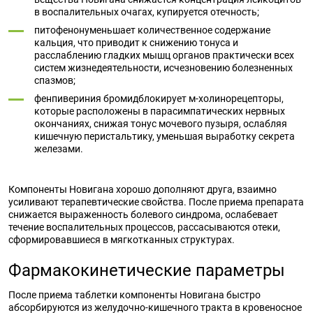
в воспалительных очагах, купируется отечность;
питофенонуменьшает количественное содержание
кальция, что приводит к снижению тонуса и
расслаблению гладких мышц органов практически всех
систем жизнедеятельности, исчезновению болезненных
спазмов;
фенпивериния бромидблокирует м-холинорецепторы,
которые расположены в парасимпатических нервных
окончаниях, снижая тонус мочевого пузыря, ослабляя
кишечную перистальтику, уменьшая выработку секрета
железами.
Компоненты Новигана хорошо дополняют друга, взаимно
усиливают терапевтические свойства. После приема препарата
снижается выраженность болевого синдрома, ослабевает
течение воспалительных процессов, рассасываются отеки,
сформировавшиеся в мягкотканных структурах.
Фармакокинетические параметры
После приема таблетки компоненты Новигана быстро
абсорбируются из желудочно-кишечного тракта в кровеносное