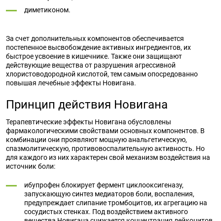
диметиконом.
За счет дополнительных компонентов обеспечивается
постепенное высвобождение активных ингредиентов, их
быстрое усвоение в кишечнике. Также они защищают
действующие вещества от разрушения агрессивной
хлористоводородной кислотой, тем самым опосредованно
повышая лечебные эффекты Новигана.
Принцип действия Новигана
Терапевтические эффекты Новигана обусловлены
фармакологическими свойствами основных компонентов. В
комбинации они проявляют мощную анальгетическую,
спазмолитическую, противовоспалительную активность. Но
для каждого из них характерен свой механизм воздействия на
источник боли:
ибупрофен блокирует фермент циклооксигеназу,
запускающую синтез медиаторов боли, воспаления,
предупреждает слипание тромбоцитов, их агрегацию на
сосудистых стенках. Под воздействием активного
вещества Новигана снижается концентрация лейкоцитов