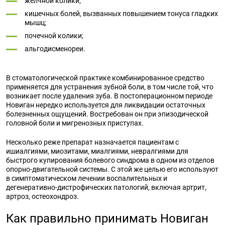
желчной колики;
кишечных болей, вызванных повышением тонуса гладких
мышц;
почечной колики;
альгодисменореи.
В стоматологической практике комбинированное средство
применяется для устранения зубной боли, в том числе той, что
возникает после удаления зуба. В постоперационном периоде
Новиган нередко используется для ликвидации остаточных
болезненных ощущений. Востребован он при эпизодической
головной боли и мигренозных приступах.
Несколько реже препарат назначается пациентам с
ишиалгиями, миозитами, миалгиями, невралгиями для
быстрого купирования болевого синдрома в одном из отделов
опорно-двигательной системы. С этой же целью его используют
в симптоматическом лечении воспалительных и
дегенеративно-дистрофических патологий, включая артрит,
артроз, остеохондроз.
Как правильно принимать Новиган