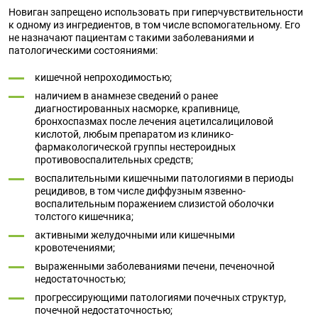
Новиган запрещено использовать при гиперчувствительности
к одному из ингредиентов, в том числе вспомогательному. Его
не назначают пациентам с такими заболеваниями и
патологическими состояниями:
кишечной непроходимостью;
наличием в анамнезе сведений о ранее
диагностированных насморке, крапивнице,
бронхоспазмах после лечения ацетилсалициловой
кислотой, любым препаратом из клинико-
фармакологической группы нестероидных
противовоспалительных средств;
воспалительными кишечными патологиями в периоды
рецидивов, в том числе диффузным язвенно-
воспалительным поражением слизистой оболочки
толстого кишечника;
активными желудочными или кишечными
кровотечениями;
выраженными заболеваниями печени, печеночной
недостаточностью;
прогрессирующими патологиями почечных структур,
почечной недостаточностью;