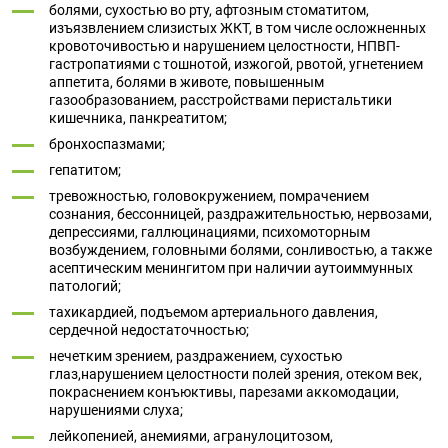
болями, сухостью во рту, афтозным стоматитом,
изъязвлением слизистых ЖКТ, в том числе осложненных
кровоточивостью и нарушением целостности, НПВП-
гастропатиями с тошнотой, изжогой, рвотой, угнетением
аппетита, болями в животе, повышенным
газообразованием, расстройствами перистальтики
кишечника, панкреатитом;
бронхоспазмами;
гепатитом;
тревожностью, головокружением, помрачением
сознания, бессонницей, раздражительностью, нервозами,
депрессиями, галлюцинациями, психомоторным
возбуждением, головными болями, сонливостью, а также
асептическим менингитом при наличии аутоиммунных
патологий;
тахикардией, подъемом артериального давления,
сердечной недостаточностью;
нечетким зрением, раздражением, сухостью
глаз,нарушением целостности полей зрения, отеком век,
покраснением конъюктивы, парезами аккомодации,
нарушениями слуха;
лейкопенией, анемиями, агранулоцитозом,