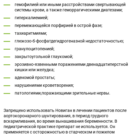
гемофилией или иными расстройствами свертывающей
системы крови, а также геморрагическими диатезами;
гиперкалиемией;
перемежающейся порфирией в острой фазе;
тахиаритмиями;
глюкозо-б-фосфатдегидрогеназной недостаточностью;
гранулоцитопенией;
закрытоугольной глаукомой;
эрозивно-язвенными поражениями двенадцатиперстной
кишки или желудка;
аденомой простаты;
нарушениями кроветворения;
патологиями,поражающими зрительные нервы.
Запрещено использовать Новиган в лечении пациентов после
аортокоронарного шунтирования, в период грудного
вскармливания, во время вынашивания беременности. В
педиатрической практике препарат не используется. Он
применяется с осторожностью в старческом и пожилом