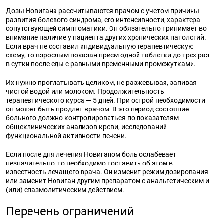
Дозы Новигана рассчитываются врачом с учетом причины
развития болевого синдрома, его интенсивности, характера
сопутствующей симптоматики. Он обязательно принимает во
внимание наличие у пациента других хронических патологий.
Если врач не составил индивидуальную терапевтическую
схему, то взрослым показан прием одной таблетки до трех раз
в сутки после еды с равными временными промежутками.
Их нужно проглатывать целиком, не разжевывая, запивая
чистой водой или молоком. Продолжительность
терапевтического курса — 5 дней. При острой необходимости
он может быть продлен врачом. В это период состояние
больного должно контролироваться по показателям
общеклинических анализов крови, исследований
функциональной активности печени.
Если после дня лечения Новиганом боль ослабевает
незначительно, то необходимо поставить об этом в
известность лечащего врача. Он изменит режим дозирования
или заменит Новиган другим препаратом с анальгетическим и
(или) спазмолитическим действием.
Перечень ограничений