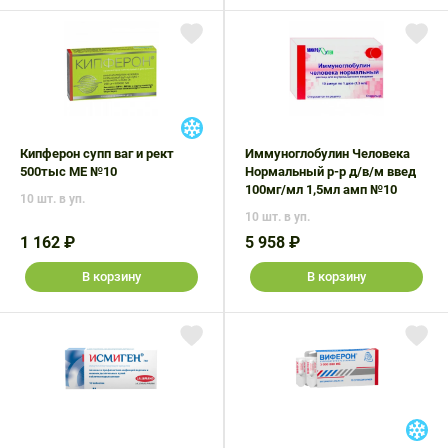
Кипферон супп ваг и рект
Иммуноглобулин Человека
500тыс МЕ №10
Нормальный р-р д/в/м введ
100мг/мл 1,5мл амп №10
10 шт. в уп.
10 шт. в уп.
1 162 ₽
5 958 ₽
В корзину
В корзину