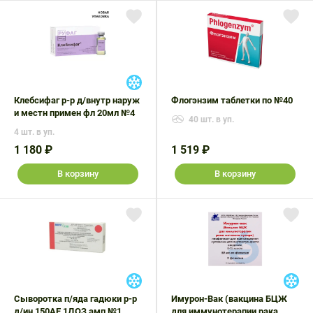
Клебсифаг р-р д/внутр наруж
Флогэнзим таблетки по №40
и местн примен фл 20мл №4
40 шт. в уп.
4 шт. в уп.
1 180 ₽
1 519 ₽
В корзину
В корзину
Сыворотка п/яда гадюки р-р
Имурон-Вак (вакцина БЦЖ
д/ин 150АЕ 1ДОЗ амп №1
для иммунотерапии рака