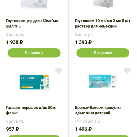
Поливитаминные
При
и гриппе
комплексы
простуде
Противоаллергические
Противовоспалительные
Пробиотики
Сахарный
препараты
препараты
Глутоксим р-р д/ин 30мг/мл
Глутоксим 10 мг/мл 2 мл 5 шт
диабет
2мл №5
раствор для инъекций
Противогрибковые
Противоопухолевые
5 шт. в уп.
5 шт. в уп.
Тонизирующие
Фиточай/
препараты
препараты
1 938 ₽
1 390 ₽
чай
Противопаразитарные
Растительные
В корзину
В корзину
препараты
препараты
Сердечно-
Система
сосудистые
обмена
препараты
веществ
Средства
Стоматологические
от
препараты
алкоголизма
Галавит порошок д/ин 50мг
Бронхо-Ваксом капсулы
и курения
фл №5
3,5мг №30 детский
5 шт. в уп.
30 шт. в уп.
957 ₽
1 496 ₽