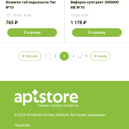
Исмиген таб подъязычн 7мг
Виферон супп рект 3000000
№10
МЕ №10
10 шт. в уп.
10 шт. в уп.
765 ₽
1 178 ₽
В корзину
В корзину
...
В Начало
1
2
3
4
9
В конец
© 2026 Интернет-аптека AptStore. Все права защищены
Лицензии