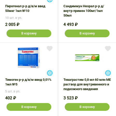
Пирогенал р-р д/в/м введ
Сандиммун Неорал р-р д/
50мкг 1мл №10
внутр примен 100мг/1мл
50мл
10 шт. в уп.
2 005 ₽
4 493 ₽
В корзину
В корзину
Тимоген р-р д/в/м введ 0,01%
Теваграстим 0,8 мл 60 млн МЕ
1мл №5
раствор для внутривенного и
подкожного введения
5 шт. в уп.
402 ₽
3 523 ₽
В корзину
В корзину