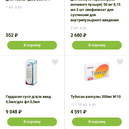
мочевого пузыря) 50 мг 8,15
1 шт. в уп.
мл 2 шт лиофилизат для
суспензии для
внутрипузырного введения
2 шт. в уп.
552 ₽
2 680 ₽
В корзину
В корзину
Гардасил сусп д/в/м введ
Тубосан капсулы 200мг №10
0,5мл/доз фл 0,5мл
10 шт. в уп.
9 048 ₽
4 591 ₽
В корзину
В корзину