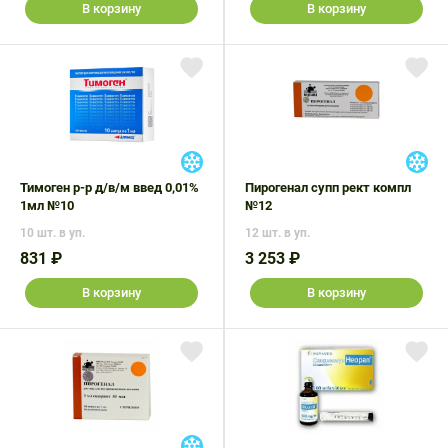
В корзину
В корзину
Тимоген р-р д/в/м введ 0,01%
Пирогенал супп рект компл
1мл №10
№12
10 шт. в уп.
12 шт. в уп.
831 ₽
3 253 ₽
В корзину
В корзину