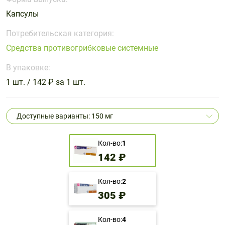
Поливитаминные
При
и гриппе
Капсулы
комплексы
простуде
Противоаллергические
Противовоспалительные
Пробиотики
Сахарный
препараты
препараты
Потребительская категория:
диабет
Средства противогрибковые системные
Противогрибковые
Противоопухолевые
Тонизирующие
Фиточай/
препараты
препараты
В упаковке:
чай
Противопаразитарные
Растительные
1 шт. / 142 ₽ за 1 шт.
препараты
препараты
Сердечно-
Система
Доступные варианты: 150 мг
сосудистые
обмена
препараты
веществ
Кол-во:
1
Средства
Стоматологические
142 ₽
от
препараты
алкоголизма
и курения
Кол-во:
2
305 ₽
Кол-во:
4