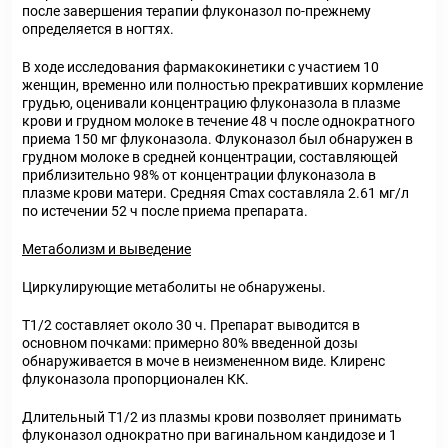
после завершения терапии флуконазол по-прежнему
определяется в ногтях.
В ходе исследования фармакокинетики с участием 10
женщин, временно или полностью прекративших кормление
грудью, оценивали концентрацию флуконазола в плазме
крови и грудном молоке в течение 48 ч после однократного
приема 150 мг флуконазола. Флуконазол был обнаружен в
грудном молоке в средней концентрации, составляющей
приблизительно 98% от концентрации флуконазола в
плазме крови матери. Средняя C
max
составляла 2.61 мг/л
по истечении 52 ч после приема препарата.
Метаболизм и выведение
Циркулирующие метаболиты не обнаружены.
Т
1/2
составляет около 30 ч. Препарат выводится в
основном почками: примерно 80% введенной дозы
обнаруживается в моче в неизмененном виде. Клиренс
флуконазола пропорционален КК.
Длительный Т
1/2
из плазмы крови позволяет принимать
флуконазол однократно при вагинальном кандидозе и 1