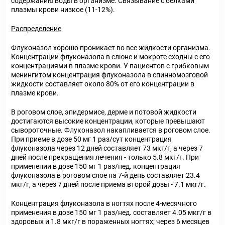
содержанию воды в организме. Связывание с белками
плазмы крови низкое (11-12%).
Распределение
Флуконазол хорошо проникает во все жидкости организма.
Концентрации флуконазола в слюне и мокроте сходны с его
концентрациями в плазме крови. У пациентов с грибковым
менингитом концентрация флуконазола в спинномозговой
жидкости составляет около 80% от его концентрации в
плазме крови.
В роговом слое, эпидермисе, дерме и потовой жидкости
достигаются высокие концентрации, которые превышают
сывороточные. Флуконазол накапливается в роговом слое.
При приеме в дозе 50 мг 1 раз/сут концентрация
флуконазола через 12 дней составляет 73 мкг/г, а через 7
дней после прекращения лечения - только 5.8 мкг/г. При
применении в дозе 150 мг 1 раз/нед. концентрация
флуконазола в роговом слое на 7-й день составляет 23.4
мкг/г, а через 7 дней после приема второй дозы - 7.1 мкг/г.
Концентрация флуконазола в ногтях после 4-месячного
применения в дозе 150 мг 1 раз/нед. составляет 4.05 мкг/г в
здоровых и 1.8 мкг/г в пораженных ногтях; через 6 месяцев