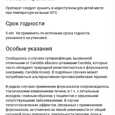
Препарат следует хранить в недоступном для детей месте
при температуре не выше 30°С.
Срок годности
5 лет. Не применять по истечении срока годности,
указанного на упаковке.
Особые указания
Сообщалось о случаях суперинфекции, вызванной
отличными от Candida albicans штаммами Candida, которые
часто обладают природной резистентностью к флуконазолу
(например, Candida krusei). В подобных случаях может
потребоваться альтернативная противогрибковая терапия.
В редких случаях применение флуконазола сопровождалось
токсическими изменениями печени, в т.ч. с летальным
исходом, главным образом, у пациентов с серьезными
сопутствующими заболеваниями. В случае
гепатотоксических эффектов, связанных с применением
флуконазола, не отмечено их явной зависимости от общей
суточной дозы препарата, длительности терапии, пола и