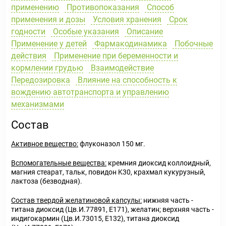
применению
Противопоказания
Способ
применения и дозы
Условия хранения
Срок
годности
Особые указания
Описание
Применение у детей
Фармакодинамика
Побочные
действия
Применение при беременности и
кормлении грудью
Взаимодействие
Передозировка
Влияние на способность к
вождению автотранспорта и управлению
механизмами
Состав
Активное вещество:
флуконазол 150 мг.
Вспомогательные вещества:
кремния диоксид коллоидный,
магния стеарат, тальк, повидон K30, крахмал кукурузный,
лактоза (безводная).
Состав твердой желатиновой капсулы:
нижняя часть -
титана диоксид (Цв.И.77891, Е171), желатин; верхняя часть -
индигокармин (Цв.И.73015, Е132), титана диоксид