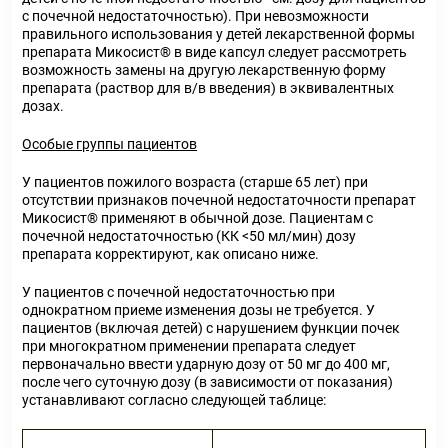
с почечной недостаточностью). При невозможности
правильного использования у детей лекарственной формы
препарата Микосист
®
в виде капсул следует рассмотреть
возможность замены на другую лекарственную форму
препарата (раствор для в/в введения) в эквивалентных
дозах.
Особые группы пациентов
У пациентов пожилого возраста (старше 65 лет) при
отсутствии признаков почечной недостаточности препарат
Микосист
®
применяют в обычной дозе. Пациентам с
почечной недостаточностью (КК <50 мл/мин) дозу
препарата корректируют, как описано ниже.
У пациентов с почечной недостаточностью при
однократном приеме изменения дозы не требуется. У
пациентов (включая детей) с нарушением функции почек
при многократном применении препарата следует
первоначально ввести ударную дозу от 50 мг до 400 мг,
после чего суточную дозу (в зависимости от показания)
устанавливают согласно следующей таблице: