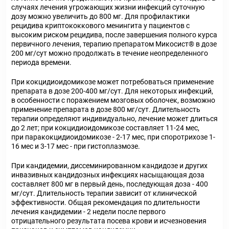
случаях лечения угрожающих жизни инфекций суточную
дозу можно увеличить до 800 мг. Для профилактики
рецидива криптококкового менингита у пациентов с
высоким риском рецидива, после завершения полного курса
первичного лечения, терапию препаратом Микосист
®
в дозе
200 мг/сут можно продолжать в течение неопределенного
периода времени.
При кокцидиоидомикозе
может потребоваться применение
препарата в дозе 200-400 мг/сут. Для некоторых инфекций,
в особенности с поражением мозговых оболочек, возможно
применение препарата в дозе 800 мг/сут. Длительность
терапии определяют индивидуально, лечение может длиться
до 2 лет; при кокцидиоидомикозе составляет 11-24 мес,
при паракокцидиоидомикозе - 2-17 мес, при споротрихозе 1-
16 мес и 3-17 мес - при гистоплазмозе.
При кандидемии, диссеминированном кандидозе и других
инвазивных кандидозных инфекциях
насыщающая доза
составляет 800 мг в первый день, последующая доза - 400
мг/сут. Длительность терапии зависит от клинической
эффективности. Общая рекомендация по длительности
лечения кандидемии - 2 недели после первого
отрицательного результата посева крови и исчезновения