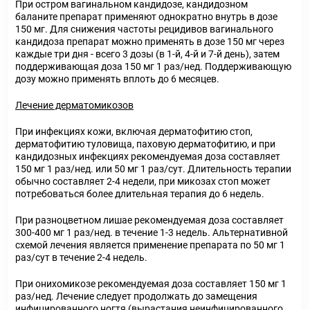
При остром вагинальном кандидозе, кандидозном
баланите
препарат применяют однократно внутрь в дозе
150 мг. Для снижения частоты рецидивов вагинального
кандидоза препарат можно применять в дозе 150 мг через
каждые три дня - всего 3 дозы (в 1-й, 4-й и 7-й день), затем
поддерживающая доза 150 мг 1 раз/нед. Поддерживающую
дозу можно применять вплоть до 6 месяцев.
Лечение дерматомикозов
При инфекциях кожи, включая дерматофитию стоп,
дерматофитию туловища, паховую дерматофитию, и при
кандидозных инфекциях
рекомендуемая доза составляет
150 мг 1 раз/нед. или 50 мг 1 раз/сут. Длительность терапии
обычно составляет 2-4 недели, при микозах стоп может
потребоваться более длительная терапия до 6 недель.
При разноцветном лишае
рекомендуемая доза составляет
300-400 мг 1 раз/нед. в течение 1-3 недель. Альтернативной
схемой лечения является применение препарата по 50 мг 1
раз/сут в течение 2-4 недель.
При онихомикозе
рекомендуемая доза составляет 150 мг 1
раз/нед. Лечение следует продолжать до замещения
инфицированного ногтя (вырастания неинфицированного