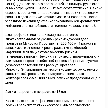
ногтя). Для повторного роста ногтей на пальцах рук и стоп
обычно требуется 3-6 мес и 6-12 мес соответственно. Однако
скорость роста может варьировать в широких пределах у
разных людей, а также в зависимости от возраста. После
успешного лечения длительно сохранявшихся хронических
инфекций иногда наблюдается изменение формы ногтей.
Для профилактики кандидоза у пациентов со
злокачественными опухолями
рекомендуемая доза
препарата Микосист
®
составляет 200-400 мг 1 раз/сут в
зависимости от степени риска развития грибковой
инфекции. Для пациентов с высоким риском
генерализованной инфекции, например, с выраженной или
длительно сохраняющейся нейтропенией, рекомендуемая
доза составляет 400 мг 1 раз/сут. Препарат
Микосист
®
применяют за несколько дней до ожидаемого
развития нейтропении и, после увеличения числа
нейтрофилов более 1000 в мм
3
, лечение продолжают еще 7
дней.
Дети и подростки в возрасте до 18 лет
Как и при сходных инфекциях у взрослых, длительность
лечения зависит от клинического и микологического