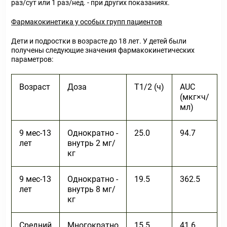
раз/сут или 1 раз/нед. - при других показаниях.
Фармакокинетика у особых групп пациентов
Дети и подростки в возрасте до 18 лет. У детей были
получены следующие значения фармакокинетических
параметров:
Возраст
Доза
Т
1/2
(ч)
AUC
(мкг×ч/
мл)
9 мес-13
Однократно -
25.0
94.7
лет
внутрь 2 мг/
кг
9 мес-13
Однократно -
19.5
362.5
лет
внутрь 8 мг/
кг
Средний
Многократно
15.5
41.6