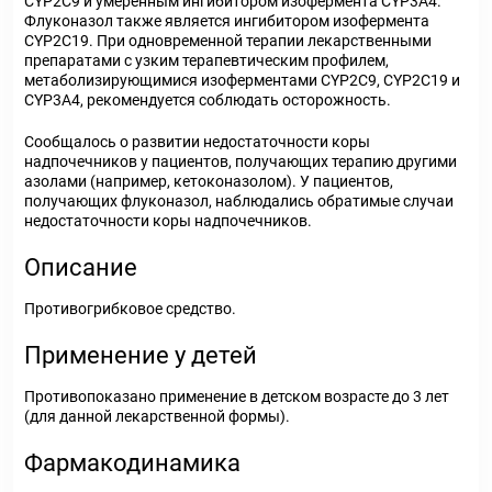
CYP2C9 и умеренным ингибитором изофермента CYP3A4.
Флуконазол также является ингибитором изофермента
CYP2C19. При одновременной терапии лекарственными
препаратами с узким терапевтическим профилем,
метаболизирующимися изоферментами CYP2C9, CYP2C19 и
CYP3A4, рекомендуется соблюдать осторожность.
Сообщалось о развитии недостаточности коры
надпочечников у пациентов, получающих терапию другими
азолами (например, кетоконазолом). У пациентов,
получающих флуконазол, наблюдались обратимые случаи
недостаточности коры надпочечников.
Описание
Противогрибковое средство.
Применение у детей
Противопоказано применение в детском возрасте до 3 лет
(для данной лекарственной формы).
Фармакодинамика