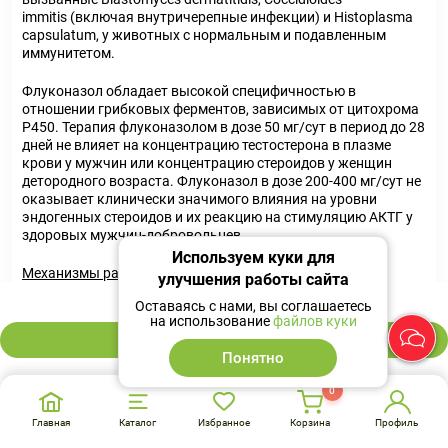
immitis (включая внутричерепные инфекции) и Histoplasma
capsulatum, у животных с нормальным и подавленным
иммунитетом.
Флуконазол обладает высокой специфичностью в
отношении грибковых ферментов, зависимых от цитохрома
Р450. Терапия флуконазолом в дозе 50 мг/сут в период до 28
дней не влияет на концентрацию тестостерона в плазме
крови у мужчин или концентрацию стероидов у женщин
детородного возраста. Флуконазол в дозе 200-400 мг/сут не
оказывает клинически значимого влияния на уровни
эндогенных стероидов и их реакцию на стимуляцию АКТГ у
здоровых мужчин-добровольцев.
Используем куки для
Механизмы развития резистентности к флуконазолу
улучшения работы сайта
142 ₽
Оставаясь с нами, вы соглашаетесь
Резистентность к флуконазолу может развиться в
на использование
файлов куки
следующих случаях: качественное или количественное
В корзину
изменение фермента, являющегося мишенью для
Понятно
флуконазола (ланостерил 14-альфа-деметилазы),
уменьшение доступа к мишени флуконазола или
0
комбинация этих механизмов.
Главная
Каталог
Избранное
Корзина
Профиль
Точечные мутации в гене ERG11, кодирующем фермент-