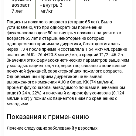
возраст
- внутрь 3
7 лет
мг/кг
Пациенты пожилого возраста (старше 65 лет). Было
установлено, что при однократном применении
флуконазола в дозе 50 мг внутрь у пожилых пациентов в
возрасте 65 лет и старше, некоторые из которых
одновременно принимали диуретики, С
max
достигалась
через 1.3 ч после приема и составляла 1.54 мкг/мл, средние
значения AUC - 76.4±20.3 мкг×ч/мл, а средний Т
1/2
- 46.2 ч.
Значения этих фармакокинетических параметров выше, чем
у молодых пациентов, что, вероятно, связано с пониженной
почечной функцией, характерной для пожилого возраста.
Одновременный прием диуретиков не вызывал
выраженного изменения AUC и С
max
. КК (74 мл/мин),
процент флуконазола, выводимого почками в неизменном
виде (0-24 ч, 22%) и почечный клиренс флуконазола (0.124
мл/мин/кг) у пожилых пациентов ниже по сравнению с
молодыми.
Показания к применению
Лечение следующих заболеваний у взрослых: