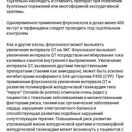
тщательно наблюдать и отменить препарат при появлении
буллезных поражений или многоформной экссудативной
эритемы.
Одновременное применение флуконазола в дозах менее 400
мг/сут и терфенадина следует проводить под тщательным
контролем.
Как и другие азолы, флуконазол может вызывать
увеличение интервала QT на ЭКГ. Флуконазол вызывает
увеличение интервала QT посредством ингибирования тока
калиевых каналов внутреннего выпрямления. Увеличение
интервала QT, вызванное другими лекарственными
препаратами (такими как амиодарон), может быть усилено
ингибиторами изофермента 3А4 цитохрома Р450 (CYP). При
применении флуконазола увеличение интервала QT и
развитие полиморфной желудочковой тахикардии типа
"пируэт" (torsade de pointes) отмечали очень редко у
пациентов с тяжелыми заболеваниями и множественными
факторами риска, такими как органические заболевания
сердца, нарушения электролитного баланса и
способствующая развитию подобных нарушений
сопутствующая терапия. Повышенный риск развития
угрожающей жизни желудочковой аритмии и полиморфной
желудочковой тахикардии может возникнуть у пациентов с