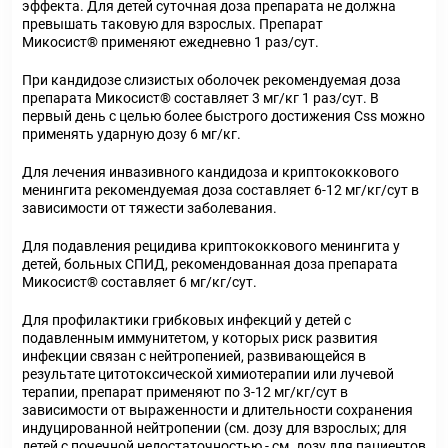
эффекта. Для детей суточная доза препарата не должна
превышать таковую для взрослых. Препарат
Микосист
®
применяют ежедневно 1 раз/сут.
При кандидозе слизистых оболочек
рекомендуемая доза
препарата Микосист
®
составляет 3 мг/кг 1 раз/сут. В
первый день с целью более быстрого достижения C
ss
можно
применять ударную дозу 6 мг/кг.
Для лечения инвазивного кандидоза и криптококкового
менингита
рекомендуемая доза составляет 6-12 мг/кг/сут в
зависимости от тяжести заболевания.
Для подавления рецидива криптококкового менингита у
детей, больных СПИД
, рекомендованная доза препарата
Микосист
®
составляет 6 мг/кг/сут.
Для профилактики грибковых инфекций у детей с
подавленным иммунитетом, у которых риск развития
инфекции связан с нейтропенией, развивающейся в
результате цитотоксической химиотерапии или лучевой
терапии
, препарат применяют по 3-12 мг/кг/сут в
зависимости от выраженности и длительности сохранения
индуцированной нейтропении (см. дозу для взрослых; для
детей с почечной недостаточностью - см. дозу для пациентов