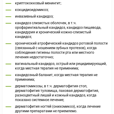
криптококковый менингит;
кокцидиоидомикоз;
инвазивный кандидоз;
кандидоз слизистых оболочек, в т.ч.
орофарингиальный кандидоз, кандидоз пищевода,
кандидурия и хронический кожно-слизистый
кандидоз;
хронический атрофический кандидоз ротовой полости
(связанный с ношением зубных протезов), когда
соблюдения гигиены полости рта или местного
лечения недостаточно;
вагинальный кандидоз, острый или рецидивирующий,
когда местная терапия не применима;
кандидозный баланит, когда местная терапия не
применима;
дерматомикозы, в т.ч. дерматофития стоп,
дерматофития туловища, паховая дерматофития,
разноцветный лишай и кожный кандидоз, когда
показано системное лечение;
дерматофития ногтей (онихомикоз), когда лечение
другими препаратами не приемлемо.