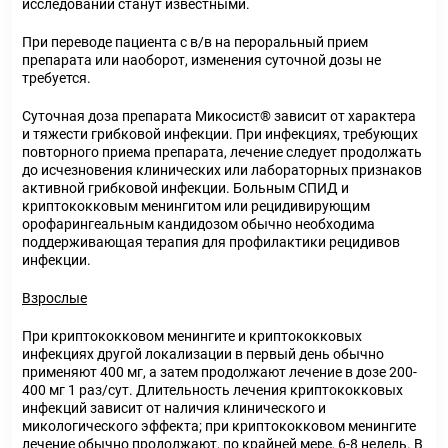
исследований станут известными.
При переводе пациента с в/в на пероральный прием
препарата или наоборот, изменения суточной дозы не
требуется.
Суточная доза препарата Микосист
®
зависит от характера
и тяжести грибковой инфекции. При инфекциях, требующих
повторного приема препарата, лечение следует продолжать
до исчезновения клинических или лабораторных признаков
активной грибковой инфекции. Больным СПИД и
криптококковым менингитом или рецидивирующим
орофарингеальным кандидозом обычно необходима
поддерживающая терапия для профилактики рецидивов
инфекции.
Взрослые
При криптококковом менингите и криптококковых
инфекциях
другой локализации в первый день обычно
применяют 400 мг, а затем продолжают лечение в дозе 200-
400 мг 1 раз/сут. Длительность лечения криптококковых
инфекций зависит от наличия клинического и
микологического эффекта; при криптококковом менингите
лечение обычно продолжают, по крайней мере, 6-8 недель. В