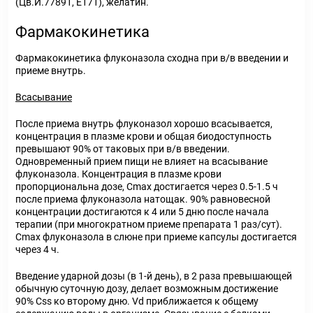
(Цв.И.77891, Е171), желатин.
Фармакокинетика
Фармакокинетика флуконазола сходна при в/в введении и
приеме внутрь.
Всасывание
После приема внутрь флуконазол хорошо всасывается,
концентрация в плазме крови и общая биодоступность
превышают 90% от таковых при в/в введении.
Одновременный прием пищи не влияет на всасывание
флуконазола. Концентрация в плазме крови
пропорциональна дозе, C
max
достигается через 0.5-1.5 ч
после приема флуконазола натощак. 90% равновесной
концентрации достигаются к 4 или 5 дню после начала
терапии (при многократном приеме препарата 1 раз/сут).
C
max
флуконазола в слюне при приеме капсулы достигается
через 4 ч.
Введение ударной дозы (в 1-й день), в 2 раза превышающей
обычную суточную дозу, делает возможным достижение
90% C
ss
ко второму дню. V
d
приближается к общему