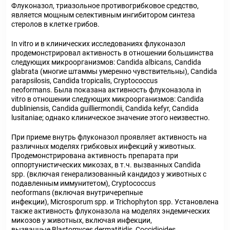
Флуконазол, триазольное противогрибковое средство,
является мощным селективным ингибитором синтеза
стеролов в клетке грибов.
In vitro и в клинических исследованиях флуконазол
продемонстрировал активность в отношении большинства
следующих микроорганизмов: Candida albicans, Candida
glabrata (многие штаммы умеренно чувствительны), Candida
parapsilosis, Candida tropicalis, Cryptococcus
neoformans. Была показана активность флуконазола in
vitro в отношении следующих микроорганизмов: Candida
dubliniensis, Candida guilliermondii, Candida kefyr, Candida
lusitaniae; однако клиническое значение этого неизвестно.
При приеме внутрь флуконазол проявляет активность на
различных моделях грибковых инфекций у животных.
Продемонстрирована активность препарата при
оппортунистических микозах, в т.ч. вызванных Candida
spp. (включая генерализованный кандидоз у животных с
подавленным иммунитетом), Cryptococcus
neoformans (включая внутричерепные
инфекции), Microsporum spp. и Trichophyton spp. Установлена
также активность флуконазола на моделях эндемических
микозов у животных, включая инфекции,
вызванные Blastomyces dermatitidis, Coccidioides