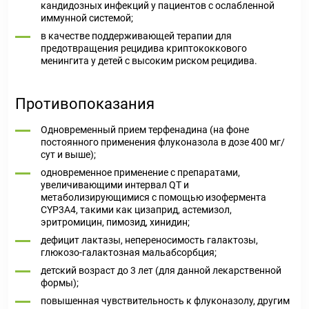
кандидозных инфекций у пациентов с ослабленной
иммунной системой;
в качестве поддерживающей терапии для
предотвращения рецидива криптококкового
менингита у детей с высоким риском рецидива.
Противопоказания
Одновременный прием терфенадина (на фоне
постоянного применения флуконазола в дозе 400 мг/
сут и выше);
одновременное применение с препаратами,
увеличивающими интервал QT и
метаболизирующимися с помощью изофермента
CYP3A4, такими как цизаприд, астемизол,
эритромицин, пимозид, хинидин;
дефицит лактазы, непереносимость галактозы,
глюкозо-галактозная мальабсорбция;
детский возраст до 3 лет (для данной лекарственной
формы);
повышенная чувствительность к флуконазолу, другим