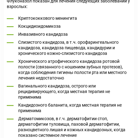
Флуконазол показан для лечения следующих заболеваний у
взрослых:
Криптококкового менингита
Кокцидиоидомикоза
Инвазивного кандидоза
Слизистого кандидоза, в т.ч. орофарингеального
кандидоза, кандидоза пищевода, кандидурии и
хронического кожно-слизистого кандидоза
Хронического атрофического кандидоза ротовой
полости (связанного с ношением зубных протезов),
когда соблюдения гигиены полости рта или местного
лечения недостаточно
Вагинального кандидоза, острого или
рецидивирующего, когда местная терапия не
применима
Кандидозного баланита, когда местная терапия не
применима
Дерматомикозов, в г.ч. дерматофитии стоп,
дерматофитии туловища, паховой дерматофитии,
разноцветного лишая и кожных кандидозных, когда
показано системное лечение