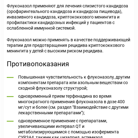
Флуконазол применяют для лечения слизистого кандидоза
(орофарингеального кандидоза и кандидоза пищевода),
инвазивного кандидоза, криптококкового менингита и
профилактики кандидозных инфекций у пациентов с
ослабленной иммунной системой.
Флуконазол можно применять в качестве поддерживающей
терапии для предотвращения рецидива криптококкового
менингита у детей с высоким риском рецидива.
Противопоказания
Повышенная чувствительность к флуконазолу, другим
компонентам препарата или азольным веществам со
сходной флуконазолу структурой;
одновременный прием терфенадина во время
многократного применения флуконазола в дозе 400
мг/сут и более (см. раздел "Взаимодействие с другими
лекарственными препаратами");
одновременное применение с препаратами,
увеличивающими интервал QT и
метаболизирующимися с помощью изофермента
CYP3A4, такими как цизаприд, астемизол,