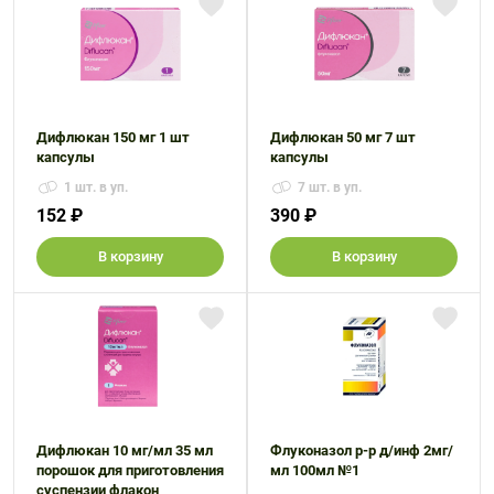
Дифлюкан 150 мг 1 шт
Дифлюкан 50 мг 7 шт
капсулы
капсулы
1 шт. в уп.
7 шт. в уп.
152 ₽
390 ₽
В корзину
В корзину
Дифлюкан 10 мг/мл 35 мл
Флуконазол р-р д/инф 2мг/
порошок для приготовления
мл 100мл №1
суспензии флакон