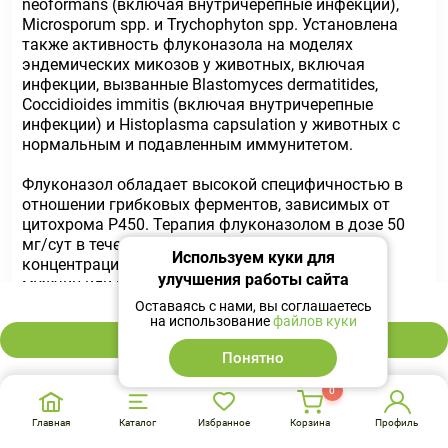
neoformans (включая внутричерепные инфекции),
Microsporum spp. и Trychophyton spp. Установлена
также активность флуконазола на моделях
эндемических микозов у животных, включая
инфекции, вызванные Blastomyces dermatitides,
Coccidioides immitis (включая внутричерепные
инфекции) и Histoplasma capsulation у животных с
нормальным и подавленным иммунитетом.
Флуконазол обладает высокой специфичностью в
отношении грибковых ферментов, зависимых от
цитохрома Р450. Терапия флуконазолом в дозе 50
мг/сут в течение до 28 дней не влияет на
Используем куки для
концентрацию тестостерона в плазме крови у
улучшения работы сайта
мужчин или концентрацию стероидов у женщин
39 ₽
детородного возраста.
Оставаясь с нами, вы соглашаетесь
на использование
файлов куки
В корзину
Флуконазол в дозе 200-400 мг/сут нe оказывает
Понятно
клинически значимого влияния на уровни
эндогенных стероидов и их реакцию на стимуляцию
0
адренокортикотропного гормона (АКТГ) у здоровых
мужчин-добровольцев.
Главная
Каталог
Избранное
Корзина
Профиль