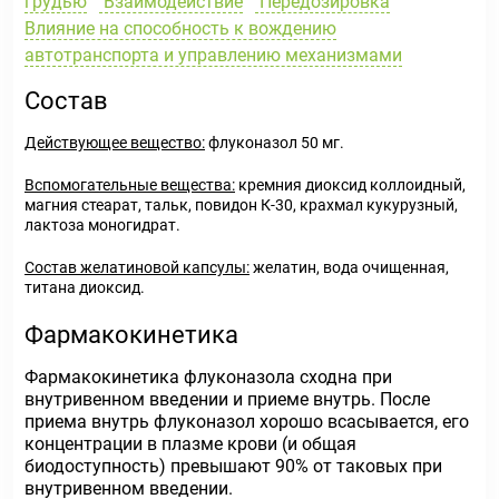
грудью
Взаимодействие
Передозировка
Влияние на способность к вождению
автотранспорта и управлению механизмами
Состав
Действующее вещество:
флуконазол 50 мг.
Вспомогательные вещества:
кремния диоксид коллоидный,
магния стеарат, тальк, повидон К-30, крахмал кукурузный,
лактоза моногидрат.
Состав желатиновой капсулы:
желатин, вода очищенная,
титана диоксид.
Фармакокинетика
Фармакокинетика флуконазола сходна при
внутривенном введении и приеме внутрь. После
приема внутрь флуконазол хорошо всасывается, его
концентрации в плазме крови (и общая
биодоступность) превышают 90% от таковых при
внутривенном введении.