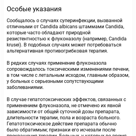
Особые указания
Сообщалось о случаях суперинфекции, вызванной
отличными от Candida albicans штаммами Candida,
которые часто обладают природной
резистентностью к флуконазолу (например, Candida
krusei). В подобных случаях может потребоваться
альтернативная противогрибковая терапия.
В редких случаях применение флуконазола
сопровождалось токсическими изменениями печени,
в том числе с летальным исходом, главным образом,
у больных с серьезными сопутствующими
заболеваниями.
В случае гепатотоксических эффектов, связанных с
применением флуконазола, не отмечено их явной
зависимости от общей суточной дозы препарата,
длительности терапии, пола и возраста больного.
Гепатотоксическое действие препарата обычно
было обратимым; признаки его исчезали после
прекращения терапии. Больных, у которых во время