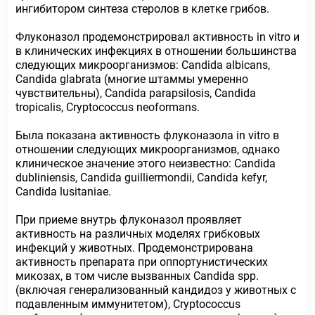
ингибитором синтеза стеролов в клетке грибов.
Флуконазол продемонстрировал активность in vitro и
в клинических инфекциях в отношении большинства
следующих микроорганизмов: Candida albicans,
Candida glabrata (многие штаммы умеренно
чувствительны), Candida parapsilosis, Candida
tropicalis, Cryptococcus neoformans.
Была показана активность флуконазола in vitro в
отношении следующих микроорганизмов, однако
клиническое значение этого неизвестно: Candida
dubliniensis, Candida guilliermondii, Candida kefyr,
Candida lusitaniae.
При приеме внутрь флуконазол проявляет
активность на различных моделях грибковых
инфекций у животных. Продемонстрирована
активность препарата при оппортунистических
микозах, в том числе вызванных Candida spp.
(включая генерализованный кандидоз у животных с
подавленным иммунитетом), Cryptococcus