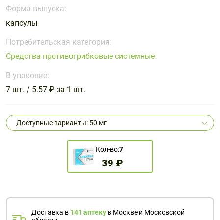
Поливитаминные
При
и гриппе
Форма выпуска:
комплексы
простуде
Противоаллергические
Противовоспалительные
капсулы
Пробиотики
Сахарный
препараты
препараты
диабет
Потребительская категория:
Противогрибковые
Противоопухолевые
Средства противогрибковые системные
Тонизирующие
Фиточай/
препараты
препараты
чай
В упаковке:
Противопаразитарные
Растительные
препараты
препараты
7 шт. / 5.57 ₽ за 1 шт.
Сердечно-
Система
сосудистые
обмена
Доступные варианты: 50 мг
препараты
веществ
Средства
Стоматологические
Кол-во:
7
от
препараты
39 ₽
алкоголизма
и курения
Доставка в
141 аптеку
в Москве и Московской