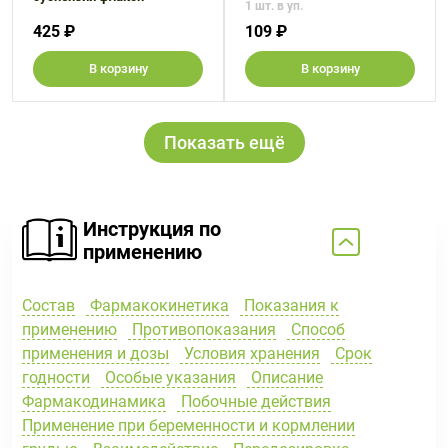
1 шт. в уп.
425 ₽
109 ₽
В корзину
В корзину
Показать ещё
Инструкция по
применению
Состав
Фармакокинетика
Показания к
применению
Противопоказания
Способ
применения и дозы
Условия хранения
Срок
годности
Особые указания
Описание
Фармакодинамика
Побочные действия
Применение при беременности и кормлении