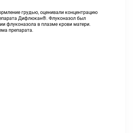
ормление грудью, оценивали концентрацию
препарата Дифлюкан®. Флуконазол был
ии флуконазола в плазме крови матери.
ема препарата.