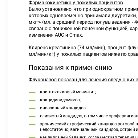
Фармакокинетика у пожилых пациентов
Было установлено, что при однократном приме
которых одновременно принимали диуретики, Сm
мкг•ч/мл, а средний период полувыведения - 4
связано с пониженной почечной функцией, ха
изменения AUC и Сmах.
Клиренс креатинина (74 мл/мин), процент флу
мл/мин/кг) у пожилых пациентов ниже по сра
Показания к применению
Флуконазол показан для лечения следующих з
криптококковый менингит;
кокцидиоидомикоз;
инвазивный кандидоз;
слизистый кандидоз, в том числе орофарингиа
хронический атрофический кандидоз ротовой по
недостаточно; вагинальный кандидоз, острый 
кандидозный баланит, когда местная терапия 