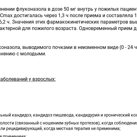
нении флуконазола в дозе 50 мг внутрь у пожилых пациенто
ах достигалась через 1,3 ч после приема и составляла 1,5
6,2 ч. Значения этих фармакокинетических параметров выш
рактерной для пожилого возраста. Одновременный прием 
коназола, выводимого почками в неизменном виде (0 - 24 ч
внению с молодыми.
аболеваний у взрослых:
льный кандидоз, кандидоз пищевода, кандидурия и хронический ко
лости (связанный с ношением зубных протезов), когда соблюдения
или рецидивирующий, когда местная терапия не применима;
не применима;