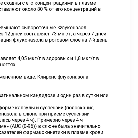
е сходны с его концентрациями в плазме
тавляют около 80 % от его концентраций в
превышают сывороточные. Флуконазол
 12 дней составляет 73 мкг/г, а через 7 дней
рация флуконазола в роговом слое на 7-й день
вляет 4,05 мкг/г в здоровых и 1,8 мкг/г в
ногтях.
змененном виде. Клиренс флуконазола
агинальном кандидозе и один раз в сутки или
форме капсулы и суспензии (полоскание,
оназола в слюне при приеме суспензии
ась через 4 ч). Примерно через 4 ч
» (AUC (0-96)) в слюне была значительно
оказателей фармакокинетики в плазме крови