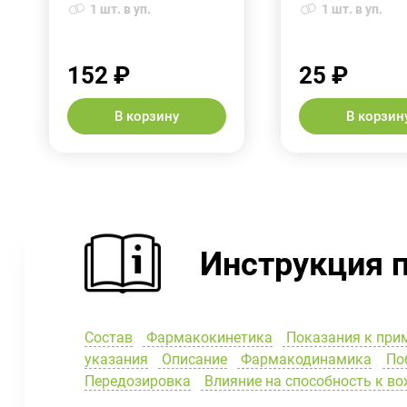
1 шт. в уп.
1 шт. в уп.
152 ₽
25 ₽
В корзину
В корзин
Инструкция 
Состав
Фармакокинетика
Показания к при
указания
Описание
Фармакодинамика
Поб
Передозировка
Влияние на способность к в