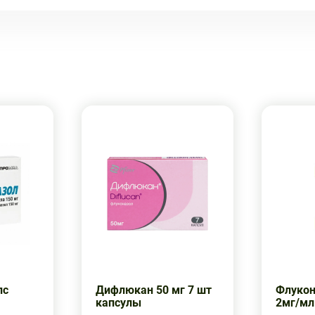
пс
Дифлюкан 50 мг 7 шт
Флукон
капсулы
2мг/мл