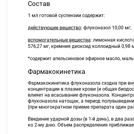
Состав
1 мл готовой суспензии содержит:
действующее вещество
: флуконазол 10,00 мг;
вспомогательные вещества
: лимонная кислота
576,27 мг, кремния диоксид коллоидный 0,98 м
*содержит апельсиновое эфирное масло, мальт
Фармакокинетика
Фармакокинетика флуконазола сходна при вну
концентрации в плазме крови (и общая биодо
влияет на всасывание флуконазола. Концентра
флуконазола натощак, а период полувыведения
(при многократном приеме препарата один раз
Введение ударной дозы (в 1-й день), в два 
ко 2-му дню. Объем распределения приближает