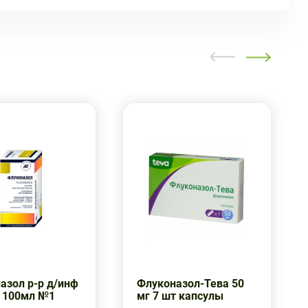
азол р-р д/инф
Флуконазол-Тева 50
 100мл №1
мг 7 шт капсулы