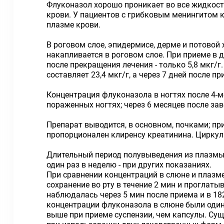
Флуконазол хорошо проникает во все жидкост
крови. У пациентов с грибковым менингитом 
плазме крови.
В роговом слое, эпидермисе, дерме и потово
накапливается в роговом слое. При приеме в д
после прекращения лечения - только 5,8 мкг/г
составляет 23,4 мкг/г, а через 7 дней после пр
Концентрация флуконазола в ногтях после 4-ме
пораженных ногтях; через 6 месяцев после за
Препарат выводится, в основном, почками; п
пропорционален клиренсу креатинина. Цирку
Длительный период полувыведения из плазмы 
один раз в неделю - при других показаниях.
При сравнении концентраций в слюне и плазме
сохранение во рту в течение 2 мин и проглат
наблюдалась через 5 мин после приема и в 18
концентрации флуконазола в слюне были один
выше при приеме суспензии, чем капсулы. Су