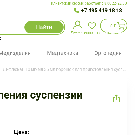
Клиентский сервис работает с 8.00 до 22.00
+7 495 419 18 18
0 ₽
Найти
Профиль
Избранное
Корзина
R
Избранное
(
0
)
Медизделия
Медтехника
Ортопедия
Войти
Дифлюкан 10 мг/мл 35 мл порошок для приготовления суспензии флакон
БАД
Медицинская техника (приборы)
ления суспензии
Наборы
Упаковка
Цена: