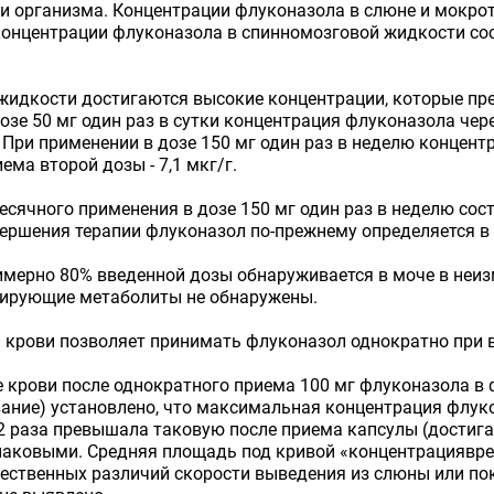
и организма. Концентрации флуконазола в слюне и мокрот
концентрации флуконазола в спинномозговой жидкости сос
й жидкости достигаются высокие концентрации, которые 
озе 50 мг один раз в сутки концентрация флуконазола через
. При применении в дозе 150 мг один раз в неделю концент
иема второй дозы - 7,1 мкг/г.
сячного применения в дозе 150 мг один раз в неделю соста
вершения терапии флуконазол по-прежнему определяется в 
римерно 80% введенной дозы обнаруживается в моче в неи
лирующие метаболиты не обнаружены.
крови позволяет принимать флуконазол однократно при в
 крови после однократного приема 100 мг флуконазола в 
ывание) установлено, что максимальная концентрация флук
2 раза превышала таковую после приема капсулы (достигал
аковыми. Средняя площадь под кривой «концентрациявремя
щественных различий скорости выведения из слюны или п