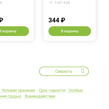
п.
7 шт. в уп.
₽
344 ₽
В корзину
В корзину
Свернуть
Условия хранения
Срок годности
Особые
ении грудью
Взаимодействие