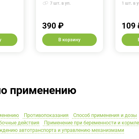
7 шт. в уп.
1 шт. в у
390 ₽
109 
у
В корзину
по применению
менению
Противопоказания
Способ применения и дозы
очные действия
Применение при беременности и кормл
ождению автотранспорта и управлению механизмами