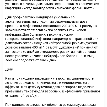
успешного лечения длительно сохранявшихся хронических
инфекций иногда наблюдается изменение формы ногтей.
Для профилактики кандидоза у больных со
злокачественными опухолями рекомендуемая доза
препарата Дифлюкан
®
составляет 200-400 мг 1 раз/сут в
зависимости от степени риска развития грибковой
инфекции. Для больных с высоким риском
генерализованной инфекции, например, с выраженной или
длительно сохраняющейся нейтропенией, рекомендуемая
доза составляет 400 мг 1 раз/сут. Дифлюкан
®
применяют
за несколько дней до ожидаемого развития нейтропении,
после увеличения числа нейтрофилов более 1000 в мм
3
,
лечение продолжают еще 7 дней.
Дети
Как и при сходных инфекциях у взрослых, длительность
лечения зависит от клинического и микологического
эффекта. Для детей суточная доза препарата не должна
превышать таковую для взрослых. Дифлюкан
®
применяют
ежедневно 1 раз/сут.
При кандидозе слизистых оболочек рекомендуемая доза