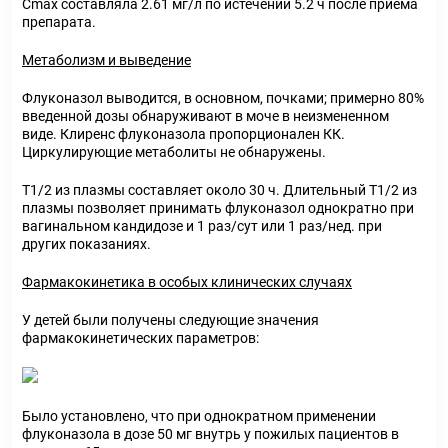
C
max
составляла 2.61 мг/л по истечении 5.2 ч после приема
препарата.
Метаболизм и выведение
Флуконазол выводится, в основном, почками; примерно 80%
введенной дозы обнаруживают в моче в неизмененном
виде. Клиренс флуконазола пропорционален КК.
Циркулирующие метаболиты не обнаружены.
T
1/2
из плазмы составляет около 30 ч. Длительный T
1/2
из
плазмы позволяет принимать флуконазол однократно при
вагинальном кандидозе и 1 раз/сут или 1 раз/нед. при
других показаниях.
Фармакокинетика в особых клинических случаях
У детей были получены следующие значения
фармакокинетических параметров:
Было установлено, что при однократном применении
флуконазола в дозе 50 мг внутрь у пожилых пациентов в