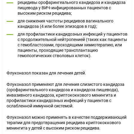
рецидивы орофарингеального кандидоза и кандидоза
пищевода у ВИЧ-инфицированных пациентов с
высоким риском рецидива;
для снижения частоты рецидивов вагинального
кандидоза (4 или более эпизодов в год);
для профилактики кандидозных инфекций у пациентов
с продолжительной нейтропенией (таких как пациенты
с гемобластозами, проходящими химиотерапию, или
пациенты, проходящие трансплантацию
гемопоэтических стволовых клеток).
Флуконазол показан для лечения детей.
Флуконазол применяют для лечения слизистого кандидоза
(орофарингеального кандидоза и кандидоза пищевода),
инвазивного кандидоза, криптококкового менингита и
профилактики кандидозных инфекций у пациентов с
ослабленной иммунной системой.
Флуконазол можно применять в качестве поддерживающей
терапии для предотвращения рецидива криптококкового
менингита у детей с высоким риском рецидива.