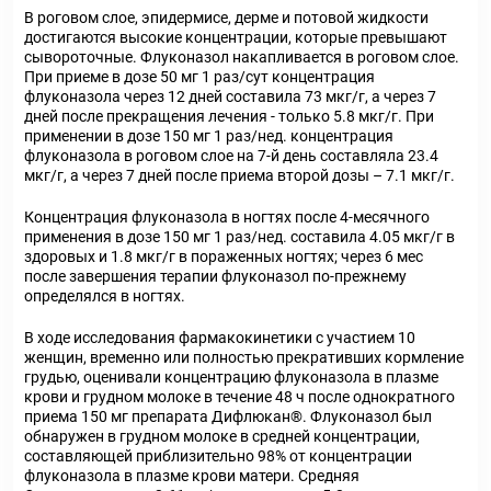
В роговом слое, эпидермисе, дерме и потовой жидкости
достигаются высокие концентрации, которые превышают
сывороточные. Флуконазол накапливается в роговом слое.
При приеме в дозе 50 мг 1 раз/сут концентрация
флуконазола через 12 дней составила 73 мкг/г, а через 7
дней после прекращения лечения - только 5.8 мкг/г. При
применении в дозе 150 мг 1 раз/нед. концентрация
флуконазола в роговом слое на 7-й день составляла 23.4
мкг/г, а через 7 дней после приема второй дозы – 7.1 мкг/г.
Концентрация флуконазола в ногтях после 4-месячного
применения в дозе 150 мг 1 раз/нед. составила 4.05 мкг/г в
здоровых и 1.8 мкг/г в пораженных ногтях; через 6 мес
после завершения терапии флуконазол по-прежнему
определялся в ногтях.
В ходе исследования фармакокинетики с участием 10
женщин, временно или полностью прекративших кормление
грудью, оценивали концентрацию флуконазола в плазме
крови и грудном молоке в течение 48 ч после однократного
приема 150 мг препарата Дифлюкан
®
. Флуконазол был
обнаружен в грудном молоке в средней концентрации,
составляющей приблизительно 98% от концентрации
флуконазола в плазме крови матери. Средняя