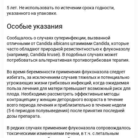
5 лет. Не использовать по истечении срока годности,
указанного на упаковке.
Особые указания
Сообщалось о случаях суперинфекции, вызванной
отличными от Candida albicans штаммами Candida, которые
часто обладают природной резистентностью к флуконазолу
(например, Candida krusei). В подобных случаях может
потребоваться альтернативная противогрибковая терапия.
Во время беременности применения флуконазола следует
избегать, за исключением случаев тяжелых и потенциально
угрожающих жизни грибковых инфекций, когда ожидаемая
польза лечения для матери превышает возможный риск для
плода. Необходимо рассмотреть эффективные методы
контрацепции у женщин детородного возраста в течение
всего периода лечения и приблизительно в течение недели
(5-6 периодов полувыведения) после принятия последней
дозы препарата.
В редких случаях применение флуконазола сопровождалось
токсическими изменениями печени, в т.ч. с летальным