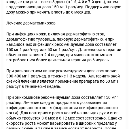
каждые три дня – всего 3 дозы (в 1-й, 4-й и 7-й день), затем
поддерживающая доза 150 мг 1 раз/нед. Поддерживающую
дозу можно применять вплоть до 6 месяцев.
Лечение дерматомикозов
При инфекциях кожи, включая дерматофитию стоп,
дерматофитию туловища, паховую дерматофитию, и при
кандидозных инфекциях рекомендуемая доза составляет
150 мг 1 раз/нед. или 50 мг 1 раз/сут. Длительность терапии
обычно составляет 2-4 недели, при микозах стоп может
потребоваться более длительная терапия до 6 недель.
При разноцветном лишае рекомендуемая доза составляет
300-400 мг 1 раз/нед. в течение 1-3 недель. Альтернативной
схемой лечения является применение препарата по 50 мг 1
раз/сут в течение 2-4 недель.
При онихомикозе рекомендуемая доза составляет 150 мг 1
раз/нед. Лечение следует продолжать до замещения
инфицированного ногтя (вырастания неинфицированного
ногтя). Для повторного роста ногтей на пальцах рук и стоп
обычно требуется 3-6 мес и 6-12 мес соответственно. Однако
скорость роста может варьировать в широких пределах у
разных людей, а также в зависимости от возраста. После