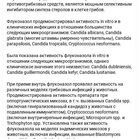
противогрибковых средств, является мощным селективным
ингибитором синтеза стеролов в клетке грибов.
Флуконазол продемонстрировал активность in vitro и в
клинических инфекциях в отношении большинства
следующих микроорганизмов: Candida albicans, Candida
glabrata (многие штаммы умеренно чувствительны), Candida
parapsilosis, Candida tropicalis, Cryptococcus neoformans.
Была показана активность флуконазола in vitro в
отношении следующих микроорганизмов, однако
клиническое значение этого неизвестно: Candida dubliniensis,
Candida guilliermondii, Candida kefyr, Candida lusitaniae.
При приеме внутрь флуконазол проявлял активность на
различных моделях грибковых инфекций у животных.
Продемонстрирована активность препарата при
оппортунистических микозах, в т.ч. вызванных Candida spp.
(включая генерализованный кандидоз у животных с
подавленным иммунитетом); Cryptococcus neoformans
(включая внутричерепные инфекции); Microsporum spp. и
Trichophyton spp. Установлена также активность
флуконазола на моделях эндемических микозов у
животных, включая инфекции, вызванные Blastomyces