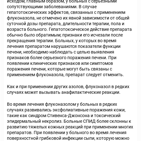
исходом, главным образом, у больных с серьезными
сопутствующими заболеваниями. В случае
гепатотоксических эффектов, связанных с применением
флуконазола, не отмечено их явной зависимости от общей
суточной дозы препарата, длительности терапии, пола и
возраста больного. Гепатотоксическое действие препарата
обычно было обратимым; признаки его исчезали после
прекращения терапии. Больных, у которых во время
лечения препаратом нарушаются показатели функции
печени, необходимо наблюдать с целью выявления
признаков более серьезного поражения печени. При
появлении клинических признаков или симптомов
поражения печени, которые могут быть связаны с
применением флуконазола, препарат следует отменить.
Как и при применении других азолов, флуконазол в редких
случаях может вызывать анафилактические реакции.
Во время лечения флуконазолом у больных в редких
случаях развивались эксфолиативные поражения кожи,
такие как синдром Стивенса-Джонсона и токсический
эпидермальный некролиз. Больные СПИД более склонны к
развитию тяжелых кожных реакций при применении многих
препаратов. При появлении у больного во время лечения
поверхностной грибковой инфекции сыпи, которую можно