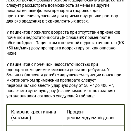
лекарственной формы препарата Дифлюкан
®
в виде капсул
следует рассмотреть возможность замены на другие
лекарственные формы препарата (порошок для
приготовления суспензии для приема внутрь или раствор
для в/в введения) в эквивалентных дозах.
У пациентов пожилого возраста при отсутствии признаков
почечной недостаточности Дифлюкан
®
применяют в
обычной дозе. Пациентам с почечной недостаточностью (КК
<50 мл/мин) дозу препарата корректируют, как описано
ниже.
У пациентов с почечной недостаточностью при
однократном приеме изменения дозы не требуется. У
больных (включая детей) с нарушением функции почек при
многократном применении препарата следует
первоначально ввести ударную дозу от 50 мг до 400 мг,
после чего суточную дозу (в зависимости от показания)
устанавливают согласно следующей таблице:
Клиренс креатинина
Процент
(мл/мин)
рекомендуемой дозы