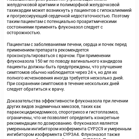
желудочковой аритмии и полиморфной желудочковой
тахикардии может возникнуть у пациентов с гипокалиемией
и прогрессирующей сердечной недостаточностью. Поэтому
таким пациентам с потенциально проаритмическими
состояниями применять флуконазол следует с
осторожностью.
Пациентам с заболеваниями печени, сердца и почек перед
применением препарата рекомендуется
проконсультироваться с врачом. При применении
флуконазола 150 мг по поводу вагинального кандидоза
пациенты должны быть предупреждены, что улучшение
симптомов обычно наблюдается через 24 ч, но для их
полного исчезновения иногда требуется несколько дней.
При сохранении симптомов в течение нескольких дней
следует обратиться к врачу.
Доказательства эффективности флуконазола при лечении
других видов эндемичных микозов, таких как
паракокцидиоидомикоз, споротрихоз и гистоплазмоз,
ограничены, что не позволяет определить конкретные
рекомендации по дозированию. Флуконазол является
умеренным ингибитором изофермента CYP2C9 и умеренным
ингибитором изофермента CYP3A4. Флуконазол также