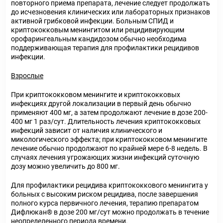
повторного приема препарата, лечение следует продолжать
до исчезновения клинических или лабораторных признаков
активной грибковой инфекции. Больным СПИД и
криптококковым менингитом или рецидивирующим
орофарингеальным кандидозом обычно необходима
поддерживающая терапия для профилактики рецидивов
инфекции.
Взрослые
При криптококковом менингите и криптококковых
инфекциях другой локализации в первый день обычно
применяют 400 мг, а затем продолжают лечение в дозе 200-
400 мг 1 раз/сут. Длительность лечения криптококковых
инфекций зависит от наличия клинического и
микологического эффекта; при криптококковом менингите
лечение обычно продолжают по крайней мере 6-8 недель. В
случаях лечения угрожающих жизни инфекций суточную
дозу можно увеличить до 800 мг.
Для профилактики рецидива криптококкового менингита у
больных с высоким риском рецидива, после завершения
полного курса первичного лечения, терапию препаратом
Дифлюкан
®
в дозе 200 мг/сут можно продолжать в течение
неопределенного периода времени.