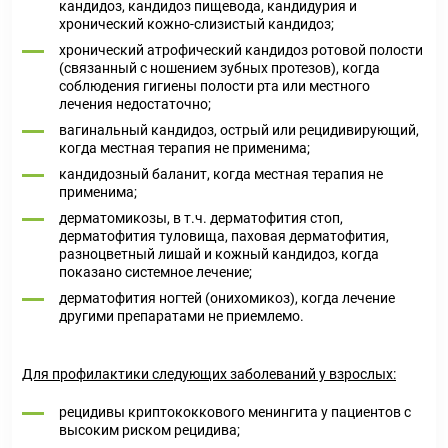
кандидоз, кандидоз пищевода, кандидурия и
хронический кожно-слизистый кандидоз;
хронический атрофический кандидоз ротовой полости
(связанный с ношением зубных протезов), когда
соблюдения гигиены полости рта или местного
лечения недостаточно;
вагинальный кандидоз, острый или рецидивирующий,
когда местная терапия не применима;
кандидозный баланит, когда местная терапия не
применима;
дерматомикозы, в т.ч. дерматофития стоп,
дерматофития туловища, паховая дерматофития,
разноцветный лишай и кожный кандидоз, когда
показано системное лечение;
дерматофития ногтей (онихомикоз), когда лечение
другими препаратами не приемлемо.
Для профилактики следующих заболеваний у взрослых:
рецидивы криптококкового менингита у пациентов с
высоким риском рецидива;