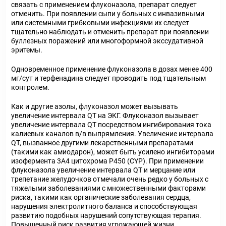
связать с применением флуконазола, препарат следует
отменить. При появлении сыпи у больных с инвазивными
или системными грибковыми инфекциями их следует
тщательно наблюдать и отменить препарат при появлении
буллезных поражений или многоформной экссудативной
эритемы.
Одновременное применение флуконазола в дозах менее 400
мг/сут и терфенадина следует проводить под тщательным
контролем.
Как и другие азолы, флуконазол может вызывать
увеличение интервала QT на ЭКГ. Флуконазол вызывает
увеличение интервала QT посредством ингибирования тока
калиевых каналов в/в выпрямления. Увеличение интервала
QT, вызванное другими лекарственными препаратами
(такими как амиодарон), может быть усилено ингибиторами
изофермента 3A4 цитохрома P450 (CYP). При применении
флуконазола увеличение интервала QT и мерцание или
трепетание желудочков отмечали очень редко у больных с
тяжелыми заболеваниями с множественными факторами
риска, такими как органические заболевания сердца,
нарушения электролитного баланса и способствующая
развитию подобных нарушений сопутствующая терапия.
Повышенный риск развития угрожающей жизни