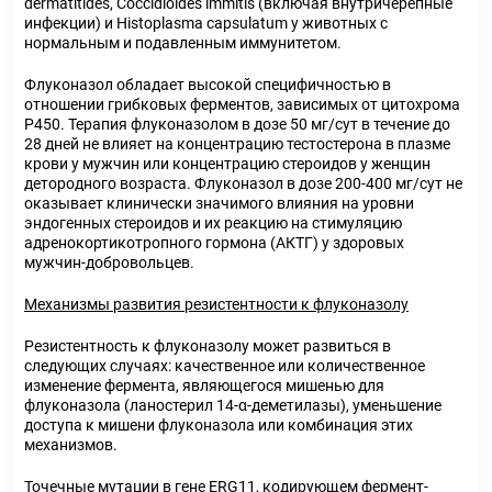
dermatitides, Coccidioides immitis (включая внутричерепные
инфекции) и Histoplasma capsulatum у животных с
нормальным и подавленным иммунитетом.
Флуконазол обладает высокой специфичностью в
отношении грибковых ферментов, зависимых от цитохрома
Р450. Терапия флуконазолом в дозе 50 мг/сут в течение до
28 дней не влияет на концентрацию тестостерона в плазме
крови у мужчин или концентрацию стероидов у женщин
детородного возраста. Флуконазол в дозе 200-400 мг/сут не
оказывает клинически значимого влияния на уровни
эндогенных стероидов и их реакцию на стимуляцию
адренокортикотропного гормона (АКТГ) у здоровых
мужчин-добровольцев.
Механизмы развития резистентности к флуконазолу
Резистентность к флуконазолу может развиться в
следующих случаях: качественное или количественное
изменение фермента, являющегося мишенью для
флуконазола (ланостерил 14-α-деметилазы), уменьшение
доступа к мишени флуконазола или комбинация этих
механизмов.
Точечные мутации в гене ERG11, кодирующем фермент-