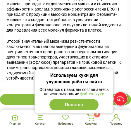
мишень, приводят к видоизменению мишени и снижению
аффинности к азолам. Увеличение экспрессии гена ERG11
приводит к продукции высоких концентраций фермента-
мишени, что создает потребность в увеличении
концентрации флуконазола во внутриклеточной жидкости
для подавления всех молекул фермента в клетке.
Второй значительный механизм резистентности
заключается в активном выведении флуконазола из
внутриклеточного пространства посредством активации
двух типов транспортеров, участвующих в активном
выведении (эффлюксе) препаратов из грибковой клетки. К
таким транспортерам относится главный посредник,
кодируемый генами MDR (множественной лекарственной
Используем куки для
устойчивости), и суперсемейство АТФ-связывающей
улучшения работы сайта
кассеты транспортеров, кодируемое генами CDR (генами
152 ₽
резистентности грибов Candida к азоловым
Оставаясь с нами, вы соглашаетесь
антимикотикам).
на использование
файлов куки
В корзину
Понятно
Гиперэкспрессия гена MDR приводит к резистентности к
флуконазолу, в то же время гиперэкспрессия генов CDR
0
может приводить к резистентности к различным азолам.
Главная
Каталог
Избранное
Корзина
Профиль
Резистентность к Candida glabrata обычно опосредована