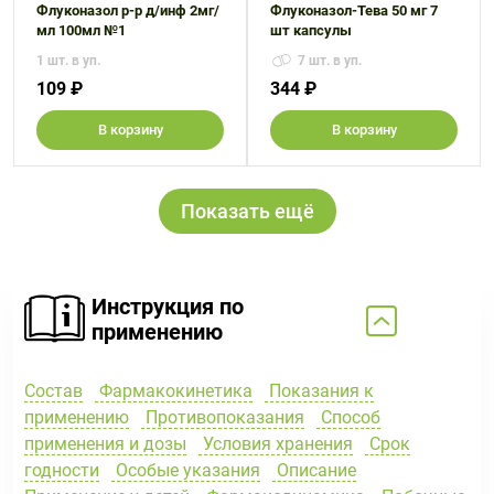
Флуконазол р-р д/инф 2мг/
Флуконазол-Тева 50 мг 7
мл 100мл №1
шт капсулы
1 шт. в уп.
7 шт. в уп.
109 ₽
344 ₽
В корзину
В корзину
Показать ещё
Инструкция по
применению
Состав
Фармакокинетика
Показания к
применению
Противопоказания
Способ
применения и дозы
Условия хранения
Срок
годности
Особые указания
Описание