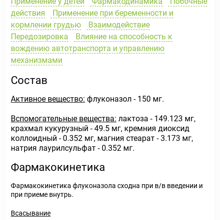
Применение у детей
Фармакодинамика
Побочные
действия
Применение при беременности и
кормлении грудью
Взаимодействие
Передозировка
Влияние на способность к
вождению автотранспорта и управлению
механизмами
Состав
Активное вещество:
флуконазол - 150 мг.
Вспомогательные вещества:
лактоза - 149.123 мг,
крахмал кукурузный - 49.5 мг, кремния диоксид
коллоидный - 0.352 мг, магния стеарат - 3.173 мг,
натрия лаурилсульфат - 0.352 мг.
Фармакокинетика
Фармакокинетика флуконазола сходна при в/в введении и
при приеме внутрь.
Всасывание