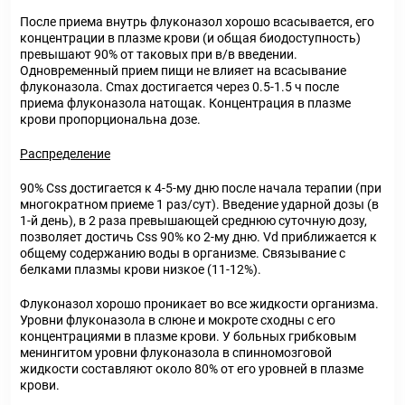
После приема внутрь флуконазол хорошо всасывается, его
концентрации в плазме крови (и общая биодоступность)
превышают 90% от таковых при в/в введении.
Одновременный прием пищи не влияет на всасывание
флуконазола. C
max
достигается через 0.5-1.5 ч после
приема флуконазола натощак. Концентрация в плазме
крови пропорциональна дозе.
Распределение
90% C
ss
достигается к 4-5-му дню после начала терапии (при
многократном приеме 1 раз/сут). Введение ударной дозы (в
1-й день), в 2 раза превышающей среднюю суточную дозу,
позволяет достичь C
ss
90% ко 2-му дню. V
d
приближается к
общему содержанию воды в организме. Связывание с
белками плазмы крови низкое (11-12%).
Флуконазол хорошо проникает во все жидкости организма.
Уровни флуконазола в слюне и мокроте сходны с его
концентрациями в плазме крови. У больных грибковым
менингитом уровни флуконазола в спинномозговой
жидкости составляют около 80% от его уровней в плазме
крови.