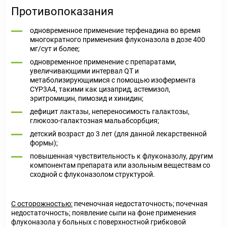
Противопоказания
одновременное применение терфенадина во время
многократного применения флуконазола в дозе 400
мг/сут и более;
одновременное применение с препаратами,
увеличивающими интервал QT и
метаболизирующимися с помощью изофермента
CYP3A4, такими как цизаприд, астемизол,
эритромицин, пимозид и хинидин;
дефицит лактазы, непереносимость галактозы,
глюкозо-галактозная мальабсорбция;
детский возраст до 3 лет (для данной лекарственной
формы);
повышенная чувствительность к флуконазолу, другим
компонентам препарата или азольным веществам со
сходной с флуконазолом структурой.
С осторожностью:
печеночная недостаточность; почечная
недостаточность; появление сыпи на фоне применения
флуконазола у больных с поверхностной грибковой