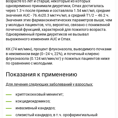
возрасте 65 лет и старше, некоторые из которых
одновременно принимали диуретики, С
max
достигалась
через 1.3 ч после приема и составляла 1.54 мкг/мл, средние
значения AUC - 76.4±20.3 мкг×ч/мл, а средний Т
1/2
– 46.2 ч.
Значения этих фармакокинетических параметров выше, чем
у молодых пациентов, что, вероятно, связано с пониженной
почечной функцией, характерной для пожилого возраста.
Одновременный прием диуретиков не вызывал
выраженного изменения AUC и С
max
.
КК (74 мл/мин), процент флуконазола, выводимого почками
в неизменном виде (0–24 ч, 22%), и почечный клиренс
флуконазола (0.124 мл/мин/кг) у пожилых пациентов ниже
по сравнению с молодыми.
Показания к применению
Для лечения следующих заболеваний у взрослых:
криптококковый менингит;
кокцидиоидомикоз;
инвазивный кандидоз;
слизистый кандидоз, в т.ч. орофарингиальный