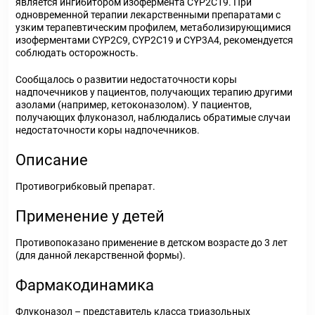
является ингибитором изофермента CYP2C19. При
одновременной терапии лекарственными препаратами с
узким терапевтическим профилем, метаболизирующимися
изоферментами CYP2C9, CYP2C19 и CYP3A4, рекомендуется
соблюдать осторожность.
Сообщалось о развитии недостаточности коры
надпочечников у пациентов, получающих терапию другими
азолами (например, кетоконазолом). У пациентов,
получающих флуконазол, наблюдались обратимые случаи
недостаточности коры надпочечников.
Описание
Противогрибковый препарат.
Применение у детей
Противопоказано применение в детском возрасте до 3 лет
(для данной лекарственной формы).
Фармакодинамика
Флуконазол – представитель класса триазольных