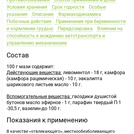
Условия хранения
Срок годности
Особые
указания
Описание
Фармакодинамика
Побочные действия
Применение при беременности
и кормлении грудью
Передозировка
Влияние на
способность к вождению автотранспорта и
управлению механизмами
Состав
100 г мази содержит:
Действующие вещества:
левоментол - 18 г, камфора
(камфора рацемическая) - 10 г, эвкалипта
шарикового листьев масло - 10 г.
Вспомогательные вещества:
гвоздики душистой
бутонов масло эфирное - 1 г, парафин твердый П-1
-30,5 г, вазелин-до 100 г.
Показания к применению
В качестве «отвлекающего», местнообезболивающего