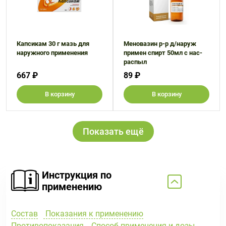
Капсикам 30 г мазь для
Меновазин р-р д/наруж
наружного применения
примен спирт 50мл с нас-
распыл
667 ₽
89 ₽
В корзину
В корзину
Показать ещё
Инструкция по
применению
Состав
Показания к применению
Противопоказания
Способ применения и дозы