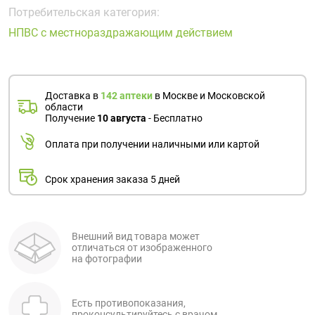
Поливитаминные
При
и гриппе
Потребительская категория:
комплексы
простуде
Противоаллергические
Противовоспалительные
НПВС с местнораздражающим действием
Пробиотики
Сахарный
препараты
препараты
диабет
Противогрибковые
Противоопухолевые
Тонизирующие
Фиточай/
препараты
препараты
Доставка в
142 аптеки
в Москве и Московской
чай
области
Противопаразитарные
Растительные
Получение
10 августа
- Бесплатно
препараты
препараты
Оплата при получении наличными или картой
Сердечно-
Система
сосудистые
обмена
Срок хранения заказа 5 дней
препараты
веществ
Средства
Стоматологические
от
препараты
алкоголизма
Внешний вид товара может
отличаться от изображенного
и курения
на фотографии
Есть противопоказания,
проконсультируйтесь с врачом