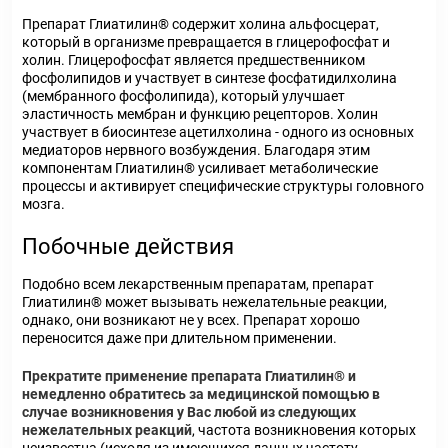
Препарат Глиатилин® содержит холина альфосцерат,
который в организме превращается в глицерофосфат и
холин. Глицерофосфат является предшественником
фосфолипидов и участвует в синтезе фосфатидилхолина
(мембранного фосфолипида), который улучшает
эластичность мембран и функцию рецепторов. Холин
участвует в биосинтезе ацетилхолина - одного из основных
медиаторов нервного возбуждения. Благодаря этим
компонентам Глиатилин® усиливает метаболические
процессы и активирует специфические структуры головного
мозга.
Побочные действия
Подобно всем лекарственным препаратам, препарат
Глиатилин® может вызывать нежелательные реакции,
однако, они возникают не у всех. Препарат хорошо
переносится даже при длительном применении.
Прекратите применение препарата Глиатилин® и
немедленно обратитесь за медицинской помощью
в
случае возникновения у Вас любой из следующих
нежелательных реакций
, частота возникновения которых