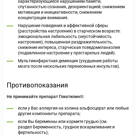
характеризующиеся нарушением памяти,
спутанностью сознания, дезориентацией, снижением
мотивации и инициативности, снижением
концентрации внимания.
Нарушение поведения и аффективной сферы
(расстройства настроения) в старческом возрасте:
эмоциональная лабильность (неустойчивость
настроения), повышенная раздражительность,
снижение интереса, старческая псевдомеланхолия
(подавленное настроение у престарелых людей).
Мультиинфарктная деменция (ухудшение работы
мозга после нескольких перенесенных инсультов).
Противопоказания
Не принимайте препарат Глиатилин®:
если у Вас аллергия на холина альфосцерат или любые
другие компоненты препарата;
если Вы беременны или кормите грудью (см.
раздел
Беременность, грудное вскармливание и
фертильность
);