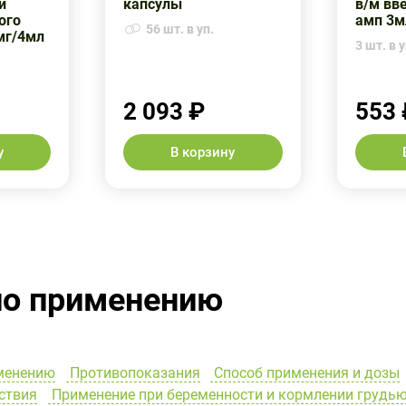
и
капсулы
в/м вв
ого
амп 3м
56 шт. в уп.
мг/4мл
3 шт. в у
2 093 ₽
553 
у
В корзину
по применению
менению
Противопоказания
Способ применения и дозы
ствия
Применение при беременности и кормлении грудь