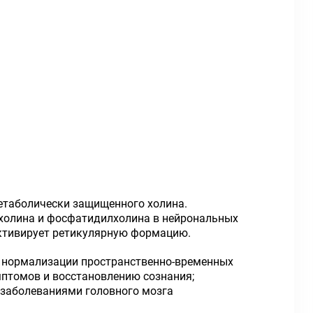
метаболически защищенного холина.
лхолина и фосфатидилхолина в нейрональных
активирует ретикулярную формацию.
т нормализации пространственно-временных
мптомов и восстановлению сознания;
 заболеваниями головного мозга