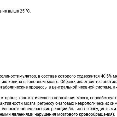
 не выше 25 °C.
холиностимулятор, в составе которого содержится 40,5% 
ию холина в головном мозге. Обеспечивает синтез ацети
етаболические процессы в центральной нервной системе, 
 стороне, травматического поражения мозга, способствуе
активности мозга, регрессу очаговых неврологических си
тельные и поведенческие реакции больных с сосудистыми
чными явлениями нарушения мозгового кровообращения).