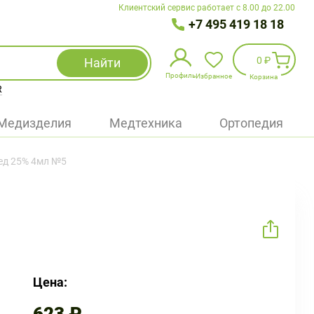
Клиентский сервис работает с 8.00 до 22.00
+7 495 419 18 18
0 ₽
Найти
Профиль
Избранное
Корзина
R
Избранное
(
0
)
Медизделия
Медтехника
Ортопедия
Войти
вед 25% 4мл №5
БАД
Медицинская техника (приборы)
Наборы
Упаковка
Цена: