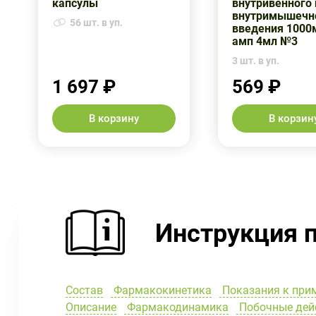
капсулы
внутривенного 
внутримышечн
56 шт. в уп.
введения 1000
амп 4мл №3
3 шт. в уп.
1 697 ₽
569 ₽
В корзину
В корзин
Инструкция 
Состав
Фармакокинетика
Показания к при
Описание
Фармакодинамика
Побочные дей