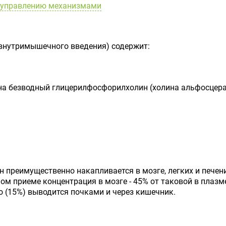
и управлению механизмами
 внутримышечного введения) содержит:
на безводный глицерилфосфорилхолин (холина альфосцерат)
 преимущественно накапливается в мозге, легких и печени.
м приеме концентрация в мозге - 45% от таковой в плазм
о (15%) выводится почками и через кишечник.