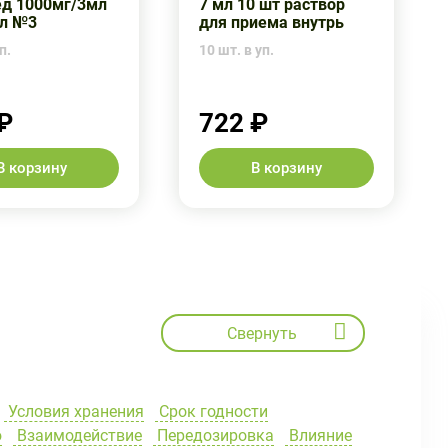
ед 1000мг/3мл
7 мл 10 шт раствор
л №3
для приема внутрь
п.
10 шт. в уп.
₽
722 ₽
В корзину
В корзину
Свернуть
Условия хранения
Срок годности
ю
Взаимодействие
Передозировка
Влияние