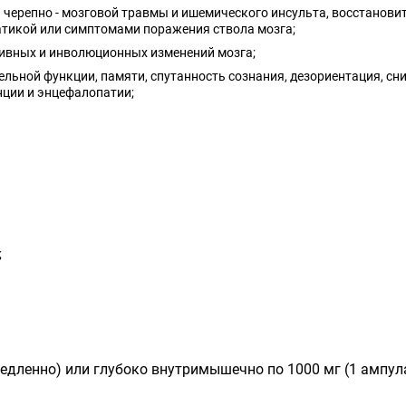
черепно - мозговой травмы и ишемического инсульта, восстанови
тикой или симптомами поражения ствола мозга;
тивных и инволюционных изменений мозга;
льной функции, памяти, спутанность сознания, дезориентация, сн
нции и энцефалопатии;
;
дленно) или глубоко внутримышечно по 1000 мг (1 ампула)