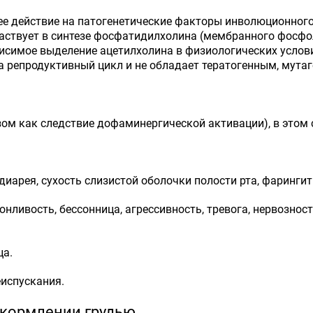
е действие на патогенетические факторы инволюционного
аствует в синтезе фосфатидилхолина (мембранного фосфо
симое выделение ацетилхолина в физиологических услови
а репродуктивный цикл и не обладает тератогенным, мута
м как следствие дофаминергической активации), в этом 
иарея, сухость слизистой оболочки полости рта, фарингит
онливость, бессонница, агрессивность, тревога, нервозност
ца.
еиспускания.
 кормлении грудью