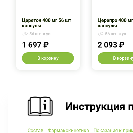
Церетон 400 мг 56 шт
Церепро 400 мг
капсулы
капсулы
56 шт. в уп.
56 шт. в уп.
1 697 ₽
2 093 ₽
В корзину
В корзин
Инструкция 
Состав
Фармакокинетика
Показания к при