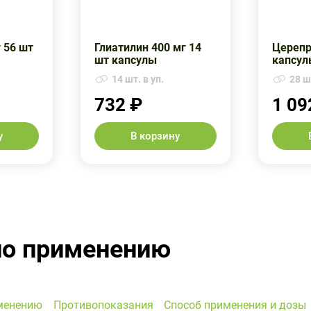
 56 шт
Глиатилин 400 мг 14
Церепр
шт капсулы
капсул
14 шт. в уп.
28 шт
732 ₽
1 09
у
В корзину
по применению
менению
Противопоказания
Способ применения и дозы