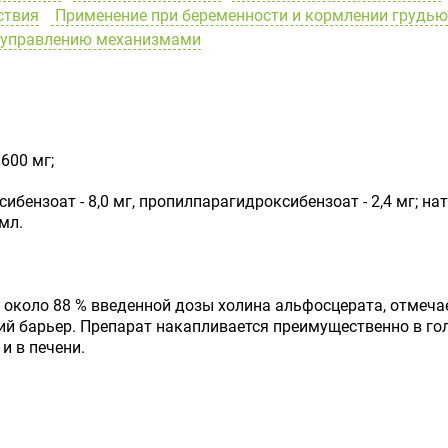
ствия
Применение при беременности и кормлении грудью
и управлению механизмами
600 мг;
ензоат - 8,0 мг, пропилпарагидроксибензоат - 2,4 мг; нат
мл.
 около 88 % введенной дозы холина альфосцерата, отмечае
ий барьер. Препарат накапливается преимущественно в го
 и в печени.