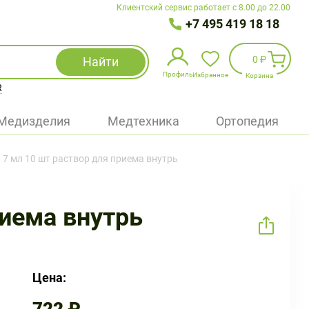
Клиентский сервис работает с 8.00 до 22.00
+7 495 419 18 18
0 ₽
Найти
Профиль
Избранное
Корзина
R
Избранное
(
0
)
Медизделия
Медтехника
Ортопедия
Войти
 7 мл 10 шт раствор для приема внутрь
БАД
Медицинская техника (приборы)
риема внутрь
Наборы
Упаковка
Цена: