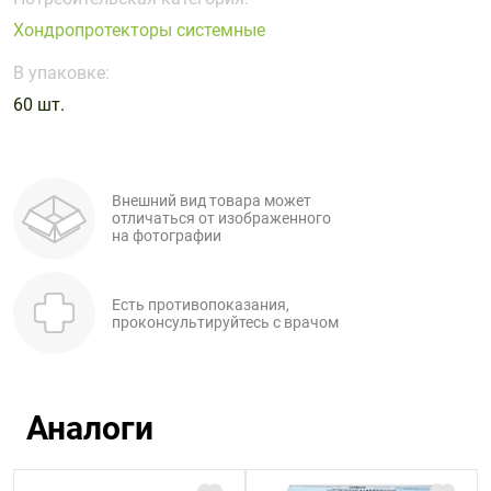
Поливитаминные
При
и гриппе
Хондропротекторы системные
комплексы
простуде
Противоаллергические
Противовоспалительные
Пробиотики
Сахарный
препараты
препараты
В упаковке:
диабет
60 шт.
Противогрибковые
Противоопухолевые
Тонизирующие
Фиточай/
препараты
препараты
чай
Противопаразитарные
Растительные
препараты
препараты
Внешний вид товара может
отличаться от изображенного
Сердечно-
Система
на фотографии
сосудистые
обмена
препараты
веществ
Есть противопоказания,
Средства
Стоматологические
проконсультируйтесь с врачом
от
препараты
алкоголизма
и курения
Аналоги