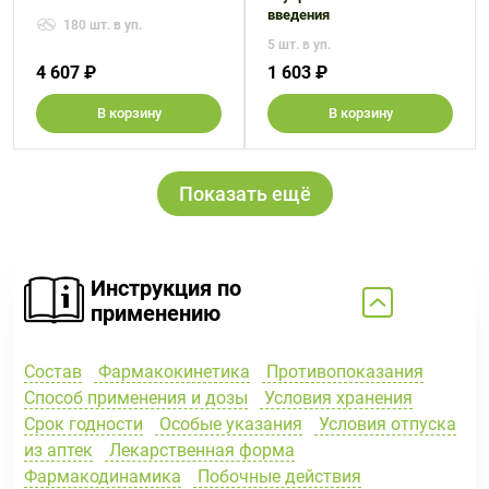
введения
180 шт. в уп.
5 шт. в уп.
4 607 ₽
1 603 ₽
В корзину
В корзину
Показать ещё
Инструкция по
применению
Состав
Фармакокинетика
Противопоказания
Способ применения и дозы
Условия хранения
Срок годности
Особые указания
Условия отпуска
из аптек
Лекарственная форма
Фармакодинамика
Побочные действия