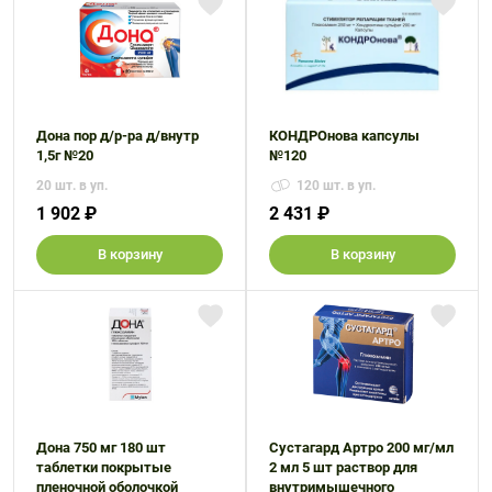
Дона пор д/р-ра д/внутр
КОНДРОнова капсулы
1,5г №20
№120
20 шт. в уп.
120 шт. в уп.
1 902 ₽
2 431 ₽
В корзину
В корзину
Дона 750 мг 180 шт
Сустагард Артро 200 мг/мл
таблетки покрытые
2 мл 5 шт раствор для
пленочной оболочкой
внутримышечного