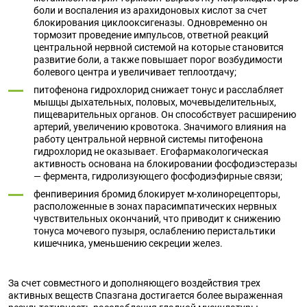
боли и воспаления из арахидоновых кислот за счет
блокирования циклооксигеназы. Одновременно он
тормозит проведение импульсов, ответной реакций
центральной нервной системой на которые становится
развитие боли, а также повышает порог возбудимости
болевого центра и увеличивает теплоотдачу;
питофенона гидрохлорид снижает тонус и расслабляет
мышцы дыхательных, половых, мочевыделительных,
пищеварительных органов. Он способствует расширению
артерий, увеличению кровотока. Значимого влияния на
работу центральной нервной системы питофенона
гидрохлорид не оказывает. Егофармакологическая
активность основана на блокировании фосфодиэстеразы
— фермента, гидролизующего фосфодиэфирные связи;
фенпивериния бромид блокирует м-холинорецепторы,
расположенные в зонах парасимпатических нервных
чувствительных окончаний, что приводит к снижению
тонуса мочевого пузыря, ослаблению перистальтики
кишечника, уменьшению секреции желез.
За счет совместного и дополняющего воздействия трех
активных веществ Спазгана достигается более выраженная