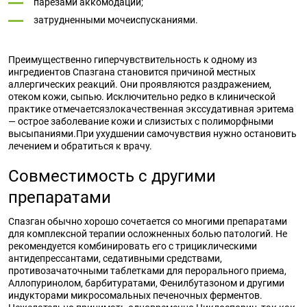
парезами аккомодации;
затрудненными мочеиспусканиями.
Преимущественно гиперчувствительность к одному из
ингредиентов Спазгана становится причиной местных
аллергических реакций. Они проявляются раздражением,
отеком кожи, сыпью. Исключительно редко в клинической
практике отмечаетсязлокачественная экссудативная эритема
— острое заболевание кожи и слизистых с полиморфными
высыпаниями.При ухудшении самочувствия нужно остановить
лечением и обратиться к врачу.
Совместимость с другими
препаратами
Спазган обычно хорошо сочетается со многими препаратами
для комплексной терапии осложненных болью патологий. Не
рекомендуется комбинировать его с трициклическими
антидепрессантами, седативными средствами,
противозачаточными таблетками для перорального приема,
Аллопуринолом, барбитуратами, Фенилбутазоном и другими
индукторами микросомальных печеночных ферментов.