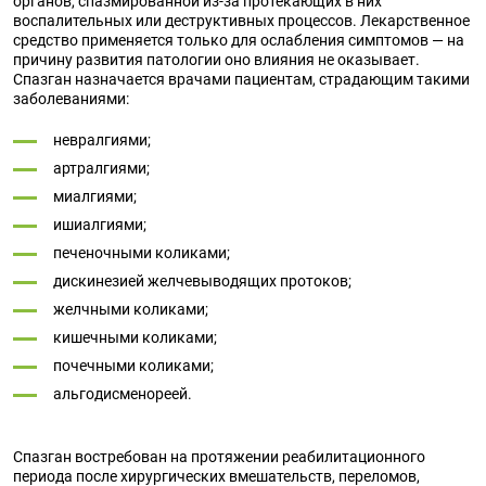
органов, спазмированной из-за протекающих в них
воспалительных или деструктивных процессов. Лекарственное
средство применяется только для ослабления симптомов — на
причину развития патологии оно влияния не оказывает.
Спазган назначается врачами пациентам, страдающим такими
заболеваниями:
невралгиями;
артралгиями;
миалгиями;
ишиалгиями;
печеночными коликами;
дискинезией желчевыводящих протоков;
желчными коликами;
кишечными коликами;
почечными коликами;
альгодисменореей.
Спазган востребован на протяжении реабилитационного
периода после хирургических вмешательств, переломов,