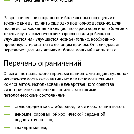
3-11 месяцев: в/м — 0,1-0,2 мл.
Разрешается при сохранности болезненных ощущений в
течение дня выполнить еще одно повторное введение. Если
после использования инъекционного раствора или таблеток в
течение суток самочувствие взрослого или ребенка не
улучшается или улучшается незначительно, необходимо
проконсультироваться с лечащим врачом. Он или сделает
перерасчет доз, или назначит более мощный анальгетик.
Перечень ограничений
Спазган не назначается врачами пациентам с индивидуальной
непереносимостью его активных или вспомогательных
компонентов. Использование лекарственного средства
категорически запрещено пациентам с такими
патологическими состояниями:
стенокардией как стабильной, так и в состоянии покоя;
декомпенсированной хронической сердечной
недостаточностью;
тахиаритмиями;