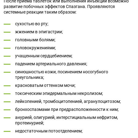
После приема таблеток или выполнения инъекции возможно
развитие побочных эффектов Спазгана. Проявляются
системные реакции таким образом:
сухостью во рту;
жжением в эпигастрии;
головными болями;
головокружениями;
учащенным сердцебиением;
падением артериального давления;
синюшностью кожи, посинением носогубного
треугольника;
красноватым оттенком мочи;
токсическим эпидермальным некролизом;
лейкопенией, тромбоцитопенией, агранулоцитозом;
бронхоспазмами при предрасположенности к ним;
анурией, олигурией, интерстициальным нефритом,
протеинурией;
недостаточным потоотделением;