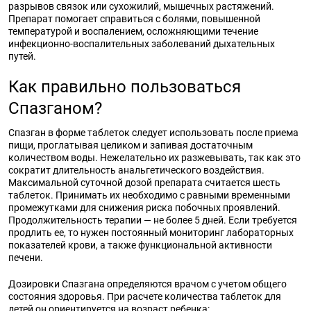
разрывов связок или сухожилий, мышечных растяжений.
Препарат помогает справиться с болями, повышенной
температурой и воспалением, осложняющими течение
инфекционно-воспалительных заболеваний дыхательных
путей.
Как правильно пользоваться
Спазганом?
Спазган в форме таблеток следует использовать после приема
пищи, проглатывая целиком и запивая достаточным
количеством воды. Нежелательно их разжевывать, так как это
сократит длительность анальгетического воздействия.
Максимальной суточной дозой препарата считается шесть
таблеток. Принимать их необходимо с равными временными
промежутками для снижения риска побочных проявлений.
Продолжительность терапии — не более 5 дней. Если требуется
продлить ее, то нужен постоянный мониторинг лабораторных
показателей крови, а также функциональной активности
печени.
Дозировки Спазгана определяются врачом с учетом общего
состояния здоровья. При расчете количества таблеток для
детей он ориентируется на возраст ребенка: