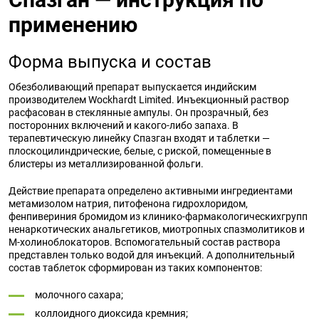
применению
Форма выпуска и состав
Обезболивающий препарат выпускается индийским
производителем Wockhardt Limited. Инъекционный раствор
расфасован в стеклянные ампулы. Он прозрачный, без
посторонних включений и какого-либо запаха. В
терапевтическую линейку Спазган входят и таблетки —
плоскоцилиндрические, белые, с риской, помещенные в
блистеры из металлизированной фольги.
Действие препарата определено активными ингредиентами
метамизолом натрия, питофенона гидрохлоридом,
фенпивериния бромидом из клинико-фармакологическихгрупп
ненаркотических анальгетиков, миотропных спазмолитиков и
М-холиноблокаторов. Вспомогательный состав раствора
представлен только водой для инъекций. А дополнительный
состав таблеток сформирован из таких компонентов:
молочного сахара;
коллоидного диоксида кремния;