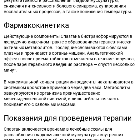
результативность расслабления гладкой мускулатуры,
снижения интенсивности болевого синдрома, купирования
воспалительных процессов, а также понижения температуры.
Фармакокинетика
Действующие компоненты Спазгана биотрансформируются в
желудочно-кишечном тракте с образованием терапевтически
активных метаболитов. Последние связываются с белками
плазмы и проникают в органы-мишени. Анальгетический
эффект после приема таблеток отмечается в течение получаса,
после парентерального введения раствора — спустя несколько
минут.
В максимальной концентрации ингредиенты накапливаются в
системном кровотоке примерно через два часа. Метаболиты
эвакуируются из организма преимущественно
мочевыделительной системой, и лишь небольшая часть
покидает его с каловыми массами.
Показания для проведения терапии
Спазган включается врачами в лечебные схемы для
расслабления гладкомышечной мускулатуры внутренних