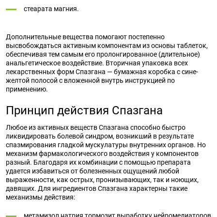
стеарата магния.
Дополнительные вещества помогают постепенно
высвобождаться активным компонентам из основы таблеток,
обеспечивая тем самым его пролонгированное (длительное)
анальгетическое воздействие. Вторичная упаковка всех
лекарственных форм Спазгана — бумажная коробка с сине-
желтой полосой с вложенной внутрь инструкцией по
применению.
Принцип действия Спазгана
Любое из активных веществ Спазгана способно быстро
ликвидировать болевой синдром, возникший в результате
спазмирования гладкой мускулатуры внутренних органов. Но
механизм фармакологического воздействия у компонентов
разный. Благодаря их комбинации с помощью препарата
удается избавиться от болезненных ощущений любой
выраженности, как острых, пронизывающих, так и ноющих,
давящих. Для ингредиентов Спазгана характерны такие
механизмы действия:
метамизол натрия тормозит выработку нейромедиаторов