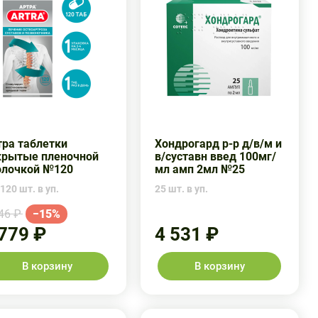
тра таблетки
Хондрогард р-р д/в/м и
крытые пленочной
в/суставн введ 100мг/
олочкой №120
мл амп 2мл №25
120 шт. в уп.
25 шт. в уп.
46 ₽
−15%
 779 ₽
4 531 ₽
В корзину
В корзину