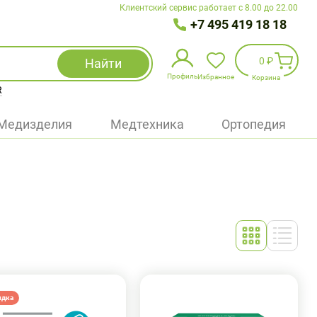
Клиентский сервис работает с 8.00 до 22.00
+7 495 419 18 18
0 ₽
Найти
Профиль
Избранное
Корзина
R
Избранное
(
0
)
Медизделия
Медтехника
Ортопедия
Войти
БАД
Медицинская техника (приборы)
Наборы
Упаковка
идка