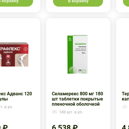
В корзину
В корзину
кс Адванс 120
Селамерекс 800 мг 180
Те
улы
шт таблетки покрытые
ка
пленочной оболочкой
. в уп.
180 шт. в уп.
9 ₽
6 538 ₽
4