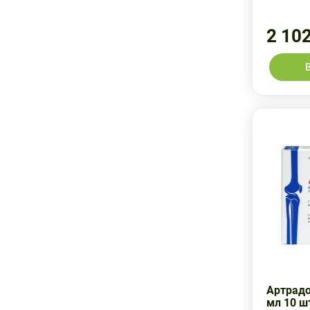
С-фарм
Штада
Сальвус
2 10
Эллара
Сандоз
Эллара ООО
СиЭсСи Лтд
Система Плюс
Сотекс
Уорд Медицин Илач
ФБК
Фарм-Синтез
Фарма-Глобал
Фармсинтез
Артрадо
Штада
мл 10 ш