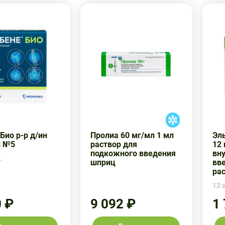
Био р-р д/ин
Пролиа 60 мг/мл 1 мл
Эль
л №5
раствор для
12 
подкожного введения
вн
.
шприц
вв
ра
12 ш
0 ₽
9 092 ₽
1