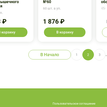
мышечного
№60
об
ия
60 шт. в уп.
п.
3 ₽
1 876 ₽
В корзину
В корзину
В Начало
.
1
2
3
Пользовательское соглашение