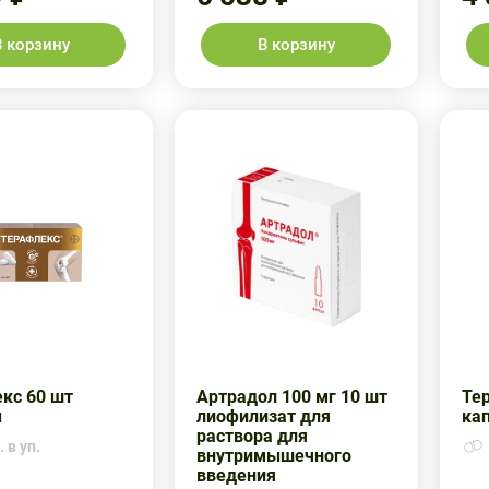
В корзину
В корзину
кс 60 шт
Артрадол 100 мг 10 шт
Те
ы
лиофилизат для
ка
раствора для
 в уп.
внутримышечного
введения