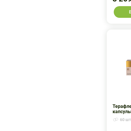
Евросервис
Озон
Инкамфарм
Озон ООО
Ирвин 2
Пьер-фабр
КоралМед
Селебрити Биофарма Лтд.
Микроген
Синтез ОАО
Озон
Сотекс
Польфа Пабяница
Уорд Медицин Илач
Промомед
ФБК
Пьер Фабр (ЛС)
Фарм-Синтез
Терафле
Пьер-фабр
капсул
Фарм-Синтез ЗАО
60 шт.
Ромфарм
Фармфирма Сотекс ЗАО