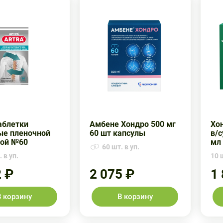
аблетки
Амбене Хондро 500 мг
Хон
ые пленочной
60 шт капсулы
в/с
кой №60
мл
60 шт. в уп.
 в уп.
10 ш
2 ₽
2 075 ₽
1
В корзину
В корзину