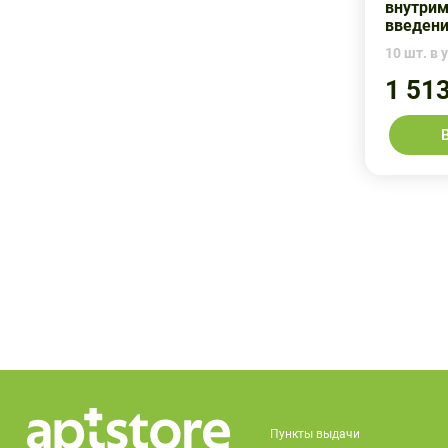
внутри
Эллара
введен
10 шт. в у
1 51
Пункты выдачи