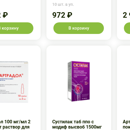
10 шт. в уп.
2 ₽
972 ₽
2
В корзину
В корзину
л 100 мг/мл 2
Сустилак таб ппо с
Ар
т раствор для
модиф высвоб 1500мг
по