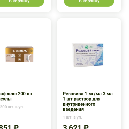
В корзину
В корзину
рафлекс 200 шт
Резовива 1 мг/мл 3 мл
псулы
1 шт раствор для
внутривенного
200 шт. в уп.
введения
1 шт. в уп.
 851 ₽
3 621 ₽