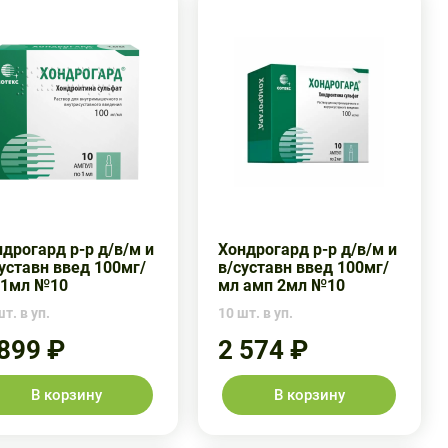
дрогард р-р д/в/м и
Хондрогард р-р д/в/м и
уставн введ 100мг/
в/суставн введ 100мг/
 1мл №10
мл амп 2мл №10
т. в уп.
10 шт. в уп.
 899 ₽
2 574 ₽
В корзину
В корзину