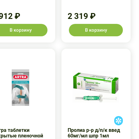
 912 ₽
2 319 ₽
В корзину
В корзину
тра таблетки
Пролиа р-р д/п/к введ
крытые пленочной
60мг/мл шпр 1мл