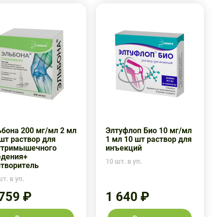
бона 200 мг/мл 2 мл
Элтуфлоп Био 10 мг/мл
шт раствор для
1 мл 10 шт раствор для
утримышечного
инъекций
едения+
10 шт. в уп.
створитель
т. в уп.
 759 ₽
1 640 ₽