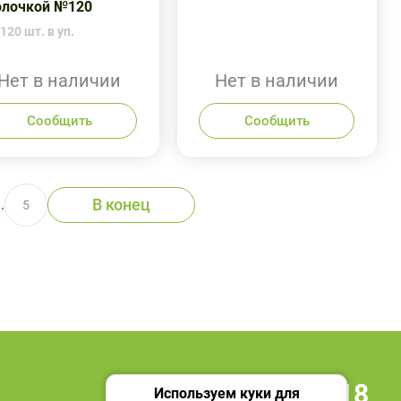
олочкой №120
120 шт. в уп.
Нет в наличии
Нет в наличии
Сообщить
Сообщить
В конец
..
5
+7 495 419 18 18
Используем куки для