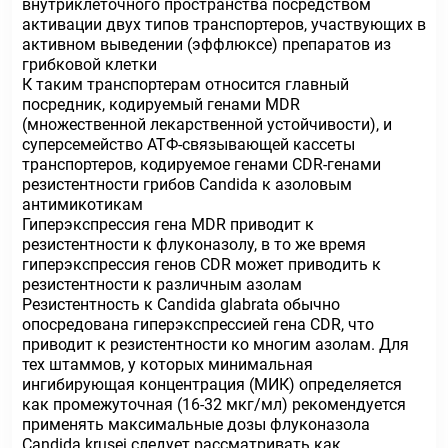
внутриклеточного пространства посредством
активации двух типов транспортеров, участвующих в
активном выведении (эффлюксе) препаратов из
грибковой клетки
К таким транспортерам относится главный
посредник, кодируемый генами MDR
(множественной лекарственной устойчивости), и
суперсемейство АТФ-связывающей кассеты
транспортеров, кодируемое генами CDR-генами
резистентности грибов Candida к азоловым
антимикотикам
Гиперэкспрессия гена MDR приводит к
резистентности к флуконазолу, в то же время
гиперэкспрессия генов CDR может приводить к
резистентности к различным азолам
Резистентность к Candida glabrata обычно
опосредована гиперэкспрессией гена CDR, что
приводит к резистентности ко многим азолам. Для
тех штаммов, у которых минимальная
ингибирующая концентрация (МИК) определяется
как промежуточная (16-32 мкг/мл) рекомендуется
применять максимальные дозы флуконазола
Candida krusei следует рассматривать как