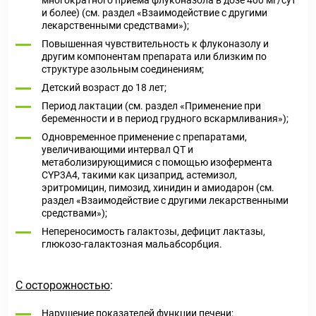
многократного приема флуконазола в дозе 400 мг/сут
и более) (см. раздел «Взаимодействие с другими
лекарственными средствами»);
Повышенная чувствительность к флуконазолу и
другим компонентам препарата или близким по
структуре азольным соединениям;
Детский возраст до 18 лет;
Период лактации (см. раздел «Применение при
беременности и в период грудного вскармливания»);
Одновременное применение с препаратами,
увеличивающими интервал QT и
метаболизирующимися с помощью изофермента
CYP3A4, такими как цизаприд, астемизол,
эритромицин, пимозид, хинидин и амиодарон (см.
раздел «Взаимодействие с другими лекарственными
средствами»);
Непереносимость галактозы, дефицит лактазы,
глюкозо-галактозная мальабсорбция.
С осторожностью
:
Нарушение показателей функции печени;