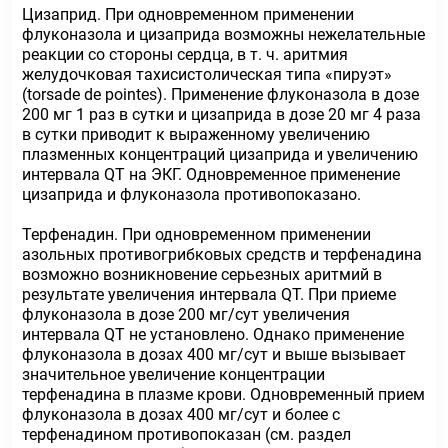
Цизаприд. При одновременном применении
флуконазола и цизаприда возможны нежелательные
реакции со стороны сердца, в т. ч. аритмия
желудочковая тахисистолическая типа «пируэт»
(torsade de pointes). Применение флуконазола в дозе
200 мг 1 раз в сутки и цизаприда в дозе 20 мг 4 раза
в сутки приводит к выраженному увеличению
плазменных концентраций цизаприда и увеличению
интервала QT на ЭКГ. Одновременное применение
цизаприда и флуконазола противопоказано.
Терфенадин. При одновременном применении
азольных противогрибковых средств и терфенадина
возможно возникновение серьезных аритмий в
результате увеличения интервала QT. При приеме
флуконазола в дозе 200 мг/сут увеличения
интервала QT не установлено. Однако применение
флуконазола в дозах 400 мг/сут и выше вызывает
значительное увеличение концентрации
терфенадина в плазме крови. Одновременный прием
флуконазола в дозах 400 мг/сут и более с
терфенадином противопоказан (см. раздел