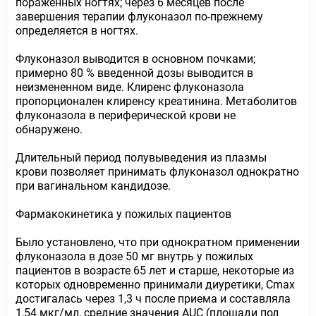
пораженных ногтях; через 6 месяцев после
завершения терапии флуконазол по-прежнему
определяется в ногтях.
Флуконазол выводится в основном почками;
примерно 80 % введенной дозы выводится в
неизмененном виде. Клиренс флуконазола
пропорционален клиренсу креатинина. Метаболитов
флуконазола в периферической крови не
обнаружено.
Длительный период полувыведения из плазмы
крови позволяет принимать флуконазол однократно
при вагинальном кандидозе.
Фармакокинетика у пожилых пациентов
Было установлено, что при однократном применении
флуконазола в дозе 50 мг внутрь у пожилых
пациентов в возрасте 65 лет и старше, некоторые из
которых одновременно принимали диуретики, Сmax
достигалась через 1,3 ч после приема и составляла
1,54 мкг/мл, средние значения AUC (площади под