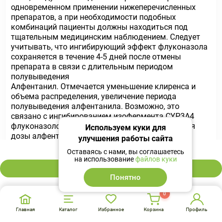
одновременном применении нижеперечисленных
препаратов, а при необходимости подобных
комбинаций пациенты должны находиться под
тщательным медицинским наблюдением. Следует
учитывать, что ингибирующий эффект флуконазола
сохраняется в течение 4-5 дней после отмены
препарата в связи с длительным периодом
полувыведения
Алфентанил. Отмечается уменьшение клиренса и
объема распределения, увеличение периода
полувыведения алфентанила. Возможно, это
связано с ингибированием изофермента CYP3A4
флуконазолом. Может потребоваться коррекция
Используем куки для
дозы алфентанила.
улучшения работы сайта
159 ₽
Оставаясь с нами, вы соглашаетесь
Амитриптилин, нортриптилин. Увеличение эффекта.
на использование
файлов куки
Концентрацию 5-нортриптилина и/или S-
В корзину
амитриптилина можно измерить в начале
Понятно
комбинированной терапии с флуконазолом и через
неделю после начала лечения. При необходимости
0
следует корректировать дозу амитриптилина/
Главная
Каталог
Избранное
Корзина
Профиль
нортриптилина.