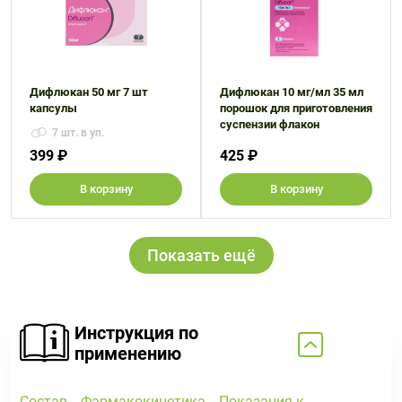
Дифлюкан 50 мг 7 шт
Дифлюкан 10 мг/мл 35 мл
капсулы
порошок для приготовления
суспензии флакон
7 шт. в уп.
399 ₽
425 ₽
В корзину
В корзину
Показать ещё
Инструкция по
применению
Состав
Фармакокинетика
Показания к