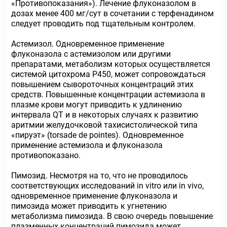
«Противопоказания»). Лечение флуконазолом в
дозах менее 400 мг/сут в сочетании с терфенадином
следует проводить под тщательным контролем.
Астемизол. Одновременное применение
флуконазола с астемизолом или другими
препаратами, метаболизм которых осуществляется
системой цитохрома Р450, может сопровождаться
повышением сывороточных концентраций этих
средств. Повышенные концентрации астемизола в
плазме крови могут приводить к удлинению
интервала QT и в некоторых случаях к развитию
аритмии желудочковой тахисистолической типа
«пируэт» (torsade de pointes). Одновременное
применение астемизола и флуконазола
противопоказано.
Пимозид. Несмотря на то, что не проводилось
соответствующих исследований in vitro или in vivо,
одновременное применение флуконазола и
пимозида может приводить к угнетению
метаболизма пимозида. В свою очередь повышение
плазменных концентраций пимозида может