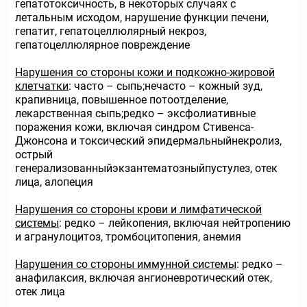
гепатотоксичность, в некоторых случаях с
летальным исходом, нарушение функции печени,
гепатит, гепатоцеллюлярный некроз,
гепатоцеллюлярное повреждение
Нарушения со стороны кожи и подкожно-жировой
клетчатки
: часто – сыпь;нечасто – кожный зуд,
крапивница, повышенное потоотделение,
лекарственная сыпь;редко – эксфолиативные
поражения кожи, включая синдром Стивенса-
Джонсона и токсический эпидермальныйнекролиз,
острый
генерализованныйэкзантематозныйпустулез, отек
лица, алопеция
Нарушения со стороны крови и лимфатической
системы
: редко – лейкопения, включая нейтропению
и агранулоцитоз, тромбоцитопения, анемия
Нарушения со стороны иммунной системы
: редко –
анафилаксия, включая ангионевротический отек,
отек лица