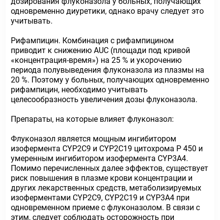
дозирования флуконазола у больных, получающих
одновременно диуретики, однако врачу следует это
учитывать.
Рифампицин. Комбинация с рифампицином
приводит к снижению AUC (площади под кривой
«концентрация-время») на 25 % и укорочению
периода полувыведения флуконазола из плазмы на
20 %. Поэтому у больных, получающих одновременно
рифампицин, необходимо учитывать
целесообразность увеличения дозы флуконазола.
Препараты, на которые влияет флуконазол:
Флуконазол является мощным ингибитором
изофермента CYP2C9 и CYP2C19 цитохрома Р 450 и
умеренным ингибитором изофермента CYP3A4.
Помимо перечисленных далее эффектов, существует
риск повышения в плазме крови концентрации и
других лекарственных средств, метаболизируемых
изоферментами CYP2C9, CYP2C19 и CYP3A4 при
одновременном приеме с флуконазолом. В связи с
этим, следует соблюдать осторожность при