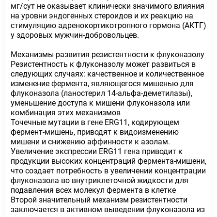
мг/сут не оказывает клинически значимого влияния
на уровни эндогенных стероидов и их реакцию на
стимуляцию адренокортикотропного гормона (АКТГ)
у здоровых мужчин-добровольцев.
Механизмы развития резистентности к флуконазолу
Резистентность к флуконазолу может развиться в
следующих случаях: качественное и количественное
изменение фермента, являющегося мишенью для
флуконазола (ланостерил 14-альфа-деметилазы),
уменьшение доступа к мишени флуконазола или
комбинация этих механизмов
Точечные мутации в гене ERG11, кодирующем
фермент-мишень, приводят к видоизменению
мишени и снижению аффинности к азолам.
Увеличение экспрессии ERG11 гена приводит к
продукции высоких концентраций фермента-мишени,
что создает потребность в увеличении концентрации
флуконазола во внутриклеточной жидкости для
подавления всех молекул фермента в клетке
Второй значительный механизм резистентности
заключается в активном выведении флуконазола из