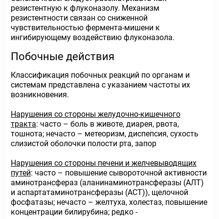
резистентную к флуконазолу. Механизм
резистентности связан со сниженной
чувствительностью фермента-мишени к
ингибирующему воздействию флуконазола.
Побочные действия
Классификация побочных реакций по органам и
системам представлена с указанием частоты их
возникновения.
Нарушения со стороны желудочно-кишечного
тракта
: часто – боль в животе, диарея, рвота,
тошнота; нечасто – метеоризм, диспепсия, сухость
слизистой оболочки полости рта, запор
Нарушения со стороны печени и желчевыводящих
путей
: часто – повышение сывороточной активности
аминотрансфераз (аланинаминотрансферазы (АЛТ)
и аспартатаминотрансферазы (АСТ)), щелочной
фосфатазы; нечасто – желтуха, холестаз, повышение
концентрации билирубина; редко -