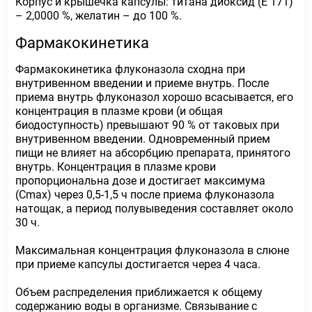
Корпус и крышечка капсулы: титана диоксид (Е 171)
– 2,0000 %, желатин – до 100 %.
Фармакокинетика
Фармакокинетика флуконазола сходна при
внутривенном введении и приеме внутрь. После
приема внутрь флуконазол хорошо всасывается, его
концентрация в плазме крови (и общая
биодоступность) превышают 90 % от таковых при
внутривенном введении. Одновременный прием
пищи не влияет на абсорбцию препарата, принятого
внутрь. Концентрация в плазме крови
пропорциональна дозе и достигает максимума
(Сmax) через 0,5-1,5 ч после приема флуконазола
натощак, а период полувыведения составляет около
30 ч.
Максимальная концентрация флуконазола в слюне
при приеме капсулы достигается через 4 часа.
Объем распределения приближается к общему
содержанию воды в организме. Связывание с