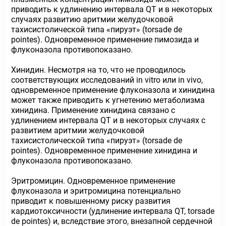
приводить к удлинению интервала QT и в некоторых
случаях развитию аритмии желудочковой
тахисистолической типа «пируэт» (torsade de
pointes). Одновременное применение пимозида и
флуконазола противопоказано.
Хинидин. Несмотря на то, что не проводилось
соответствующих исследований in vitro или in vivо,
одновременное применение флуконазола и хинидина
может также приводить к угнетению метаболизма
хинидина. Применение хинидина связано с
удлинением интервала QT и в некоторых случаях с
развитием аритмии желудочковой
тахисистолической типа «пируэт» (torsade de
pointes). Одновременное применение хинидина и
флуконазола противопоказано.
Эритромицин. Одновременное применение
флуконазола и эритромицина потенциально
приводит к повышенному риску развития
кардиотоксичности (удлинение интервала QT, torsade
de pointes) и, вследствие этого, внезапной сердечной