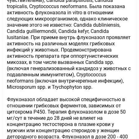
чувствительны), Candida parapsilosis, Candida
tropicalis, Cryptococcus neoformans. Была показана
активность флуконазола in vitro в отношении
следующих микроорганизмов, однако клиническое
значение этого не известно: Candida dubliniensis,
Candida guilliermondii, Candida kefyr, Candida
lusitaniae. При приеме внутрь флуконазол проявляет
активность на различных моделях грибковых
инфекций у животных. Продемонстрирована
активность препарата при оппортунистических
микозах, в том числе вызванных Candida spp.
(включая генерализованный кандидоз у животных с
подавленным иммунитетом), Cryptococcus
nеoformans (включая внутричерепные инфекции),
Microsporum spp. и Trychophyton spp.
Флуконазол обладает высокой специфичностью в
отношении грибковых ферментов, зависимых от
цитохрома Р450. Терапия флуконазолом в дозе 50
мг/сут в течение до 28 дней не влияет на
концентрацию тестостерона в плазме крови у
мужчин или концентрацию стероидов у женщин
детородного возраста. Флуконазол в дозе 200 - 400