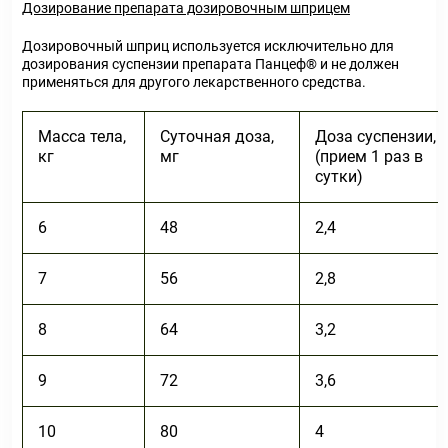
Дозирование препарата дозировочным шприцем
Дозировочный шприц используется исключительно для
дозирования суспензии препарата Панцеф® и не должен
применяться для другого лекарственного средства.
Масса тела,
Суточная доза,
Доза суспензии, 
кг
мг
(прием 1 раз в
сутки)
6
48
2,4
7
56
2,8
8
64
3,2
9
72
3,6
10
80
4