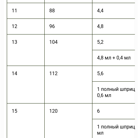
11
88
4,4
12
96
4,8
13
104
5,2
4,8 мл + 0,4 мл
14
112
5,6
1 полный шприц 
0,6 мл
15
120
6
1 полный шприц +
мл