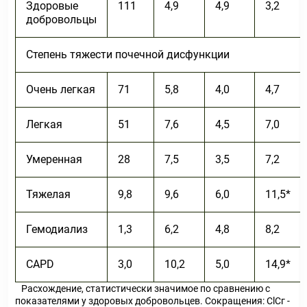
Здоровые
111
4,9
4,9
3,2
добровольцы
Степень тяжести почечной дисфункции
Очень легкая
71
5,8
4,0
4,7
Легкая
51
7,6
4,5
7,0
Умеренная
28
7,5
3,5
7,2
Тяжелая
9,8
9,6
6,0
11,5*
Гемодиализ
1,3
6,2
4,8
8,2
CAPD
3,0
10,2
5,0
14,9*
Расхождение, статистически значимое по сравнению с
показателями у здоровых добровольцев. Сокращения: СlСг -