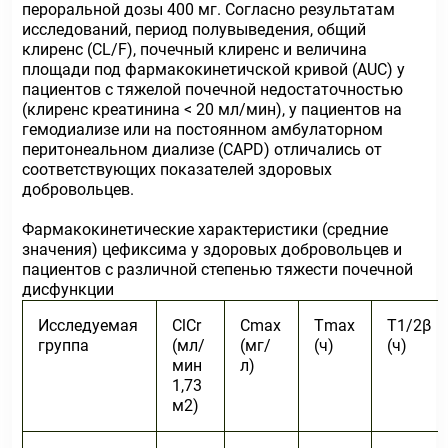
пероральной дозы 400 мг. Согласно результатам
исследований, период полувыведения, общий
клиренс (CL/F), почечный клиренс и величина
площади под фармакокинетичской кривой (AUC) у
пациентов с тяжелой почечной недостаточностью
(клиренс креатинина < 20 мл/мин), у пациентов на
гемодиализе или на постоянном амбулаторном
перитонеальном диализе (CAPD) отличались от
соответствующих показателей здоровых
добровольцев.
Фармакокинетические характеристики (средние
значения) цефиксима у здоровых добровольцев и
пациентов с различной степенью тяжести почечной
дисфункции
Исследуемая
ClCr
С
mах
Т
mах
Т
1/2β
группа
(мл/
(мг/
(ч)
(ч)
мин
л)
1,73
м
2
)