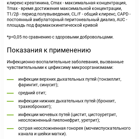
клиренс креатинина, Сmах - максимальная концентрация,
Тmах - время достижения максимальной концентрации,
Т1/2β - период полувыведения, CL/F - общий клиренс, CAPD -
постоянный амбулаторный перитонеальный диализ, AUC -
площадь под фармакокинетической кривой
*р<0,05 по сравнению с здоровыми добровольцами.
Показания к применению
Инфекционно-воспалительные заболевания, вызванные
чувствительными к цефиксиму микроорганизмами:
инфекции верхних дыхательных путей (тонзиллит,
фарингит, синусит);
средний отит;
инфекции нижних дыхательных путей (бронхит,
трахеобронхит);
инфекции мочевых путей (цистит, цистоуретрит,
неосложненный пиелонефрит, уретрит);
острая неосложненная гонорея (мочеиспускательного
канала и шейки матки).