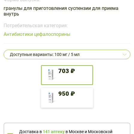
Поливитаминные
При
и гриппе
гранулы для приготовления суспензии для приема
комплексы
простуде
Противоаллергические
Противовоспалительные
внутрь
Пробиотики
Сахарный
препараты
препараты
диабет
Потребительская категория:
Противогрибковые
Противоопухолевые
Антибиотики цефалоспорины
Тонизирующие
Фиточай/
препараты
препараты
чай
Противопаразитарные
Растительные
препараты
препараты
Доступные варианты: 100 мг / 5 мл
Сердечно-
Система
сосудистые
обмена
703 ₽
препараты
веществ
Средства
Стоматологические
950 ₽
от
препараты
алкоголизма
и курения
Доставка в
141 аптеку
в Москве и Московской