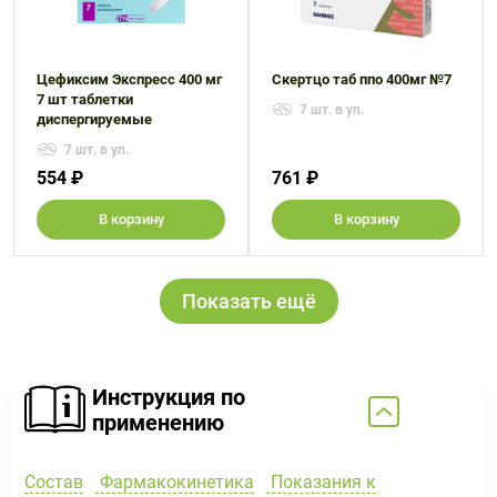
Цефиксим Экспресс 400 мг
Скертцо таб ппо 400мг №7
7 шт таблетки
7 шт. в уп.
диспергируемые
7 шт. в уп.
554 ₽
761 ₽
В корзину
В корзину
Показать ещё
Инструкция по
применению
Состав
Фармакокинетика
Показания к