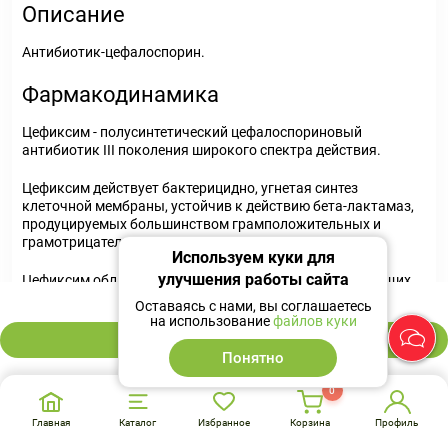
Описание
Антибиотик-цефалоспорин.
Фармакодинамика
Цефиксим - полусинтетический цефалоспориновый
антибиотик III поколения широкого спектра действия.
Цефиксим действует бактерицидно, угнетая синтез
клеточной мембраны, устойчив к действию бета-лактамаз,
продуцируемых большинством грамположительных и
грамотрицательных бактерий.
Используем куки для
улучшения работы сайта
Цефиксим обладает активностью в отношении следующих
703 ₽
микроорганизмов:
Оставаясь с нами, вы соглашаетесь
на использование
файлов куки
грамположительные: Streptococcus spp. (Streptococcus
В корзину
pneumoniae, Streptococcus pyogenes);
Понятно
грамотрицателъные: Neisseria gonorrhoeae, Moraxella
0
(Branhamella) catarrhalis, Escherichia coli, Klebsiella spp.,
Serratia spp., Proteus spp., Morganella morganii,
Главная
Каталог
Избранное
Корзина
Профиль
Providencia spp. и Haemophilus influenza.