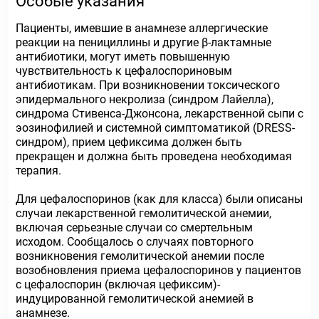
Особые указания
Пациенты, имевшие в анамнезе аллергические
реакции на пенициллины и другие β-лактамные
антибиотики, могут иметь повышенную
чувствительность к цефалоспориновым
антибиотикам. При возникновении токсического
эпидермального некролиза (синдром Лайелла),
синдрома Стивенса-Джонсона, лекарственной сыпи с
эозинофилией и системной симптоматикой (DRESS-
синдром), прием цефиксима должен быть
прекращен и должна быть проведена необходимая
терапия.
Для цефалоспоринов (как для класса) были описаны
случаи лекарственной гемолитической анемии,
включая серьезные случаи со смертельным
исходом. Сообщалось о случаях повторного
возникновения гемолитической анемии после
возобновления приема цефалоспоринов у пациентов
с цефалоспорин (включая цефиксим)-
индуцированной гемолитической анемией в
анамнезе.