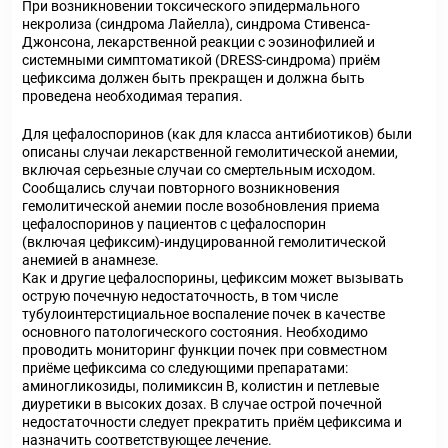
При возникновении токсического эпидермального
некролиза (синдрома Лайелла), синдрома Стивенса-
Джонсона, лекарственной реакции с эозинофилией и
системными симптоматикой (DRESS-синдрома) приём
цефиксима должен быть прекращен и должна быть
проведена необходимая терапия.
Для цефалоспоринов (как для класса антибиотиков) были
описаны случаи лекарственной гемолитической анемии,
включая серьезные случаи со смертельным исходом.
Сообщались случаи повторного возникновения
гемолитической анемии после возобновления приема
цефалоспоринов у пациентов с цефалоспорин
(включая цефиксим)-индуцированной гемолитической
анемией в анамнезе.
Как и другие цефалоспорины, цефиксим может вызывать
острую почечную недостаточность, в том числе
тубулоинтерстициальное воспаление почек в качестве
основного патологического состояния. Необходимо
проводить мониторинг функции почек при совместном
приёме цефиксима со следующими препаратами:
аминогликозиды, полимиксин В, колистин и петлевые
диуретики в высоких дозах. В случае острой почечной
недостаточности следует прекратить приём цефиксима и
назначить соответствующее лечение.