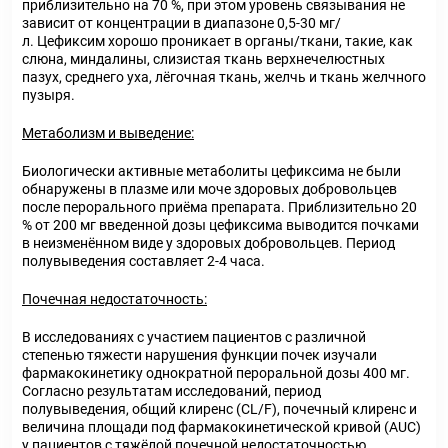
приблизительно на 70 %, при этом уровень связывания не
зависит от концентрации в диапазоне 0,5-30 мг/
л. Цефиксим хорошо проникает в органы/ткани, такие, как
слюна, миндалины, слизистая ткань верхнечелюстных
пазух, среднего уха, лёгочная ткань, желчь и ткань желчного
пузыря.
Метаболизм и выведение:
Биологически активные метаболиты цефиксима не были
обнаружены в плазме или моче здоровых добровольцев
после перорального приёма препарата. Приблизительно 20
% от 200 мг введенной дозы цефиксима выводится почками
в неизменённом виде у здоровых добровольцев. Период
полувыведения составляет 2-4 часа.
Почечная недостаточность:
В исследованиях с участием пациентов с различной
степенью тяжести нарушения функции почек изучали
фармакокинетику однократной пероральной дозы 400 мг.
Согласно результатам исследований, период
полувыведения, общий клиренс (CL/F), почечный клиренс и
величина площади под фармакокинетической кривой (AUC)
у пациентов с тяжёлой почечной недостаточностью