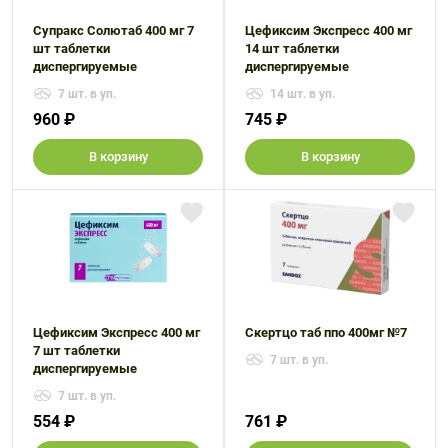
Супракс Солютаб 400 мг 7
Цефиксим Экспресс 400 мг
шт таблетки
14 шт таблетки
диспергируемые
диспергируемые
7 шт. в уп.
14 шт. в уп.
960 ₽
745 ₽
В корзину
В корзину
Цефиксим Экспресс 400 мг
Скертцо таб ппо 400мг №7
7 шт таблетки
7 шт. в уп.
диспергируемые
7 шт. в уп.
554 ₽
761 ₽