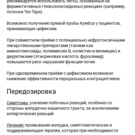
рекомендуется использовать тесты, основанные на
ферментативных глюкозооксидазных реакциях (например,
полоски Tes-Tape).
Возможно получение прямой пробы Кумбса у пациентов,
принимающих цефиксим.
При совместном приёме с потенциально нефротоксичными
лекарственными препаратами (такими как
аминогликозиды, полимиксин В, колистин и виомицин) и
диуретиками (этакриновая кислота, фуросемид)
повышается риск нарушения функции почек.
При одновременном приёме с цефиксимом возможно
снижение эффективности пероральных контрацептивов.
Передозировка
Симптомы:
усиление побочных реакций, особенно со
стороны желудочно-кишечного тракта, за исключением
аллергических реакций.
Лечение:
промывание желудка, симптоматическая и
поддерживающая терапия, которая при необходимости