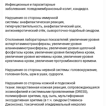
Инфекционные и паразитарные
заболевания: псевдомембранозный колит, кандидоз.
Нарушения со стороны иммунной
системы: анафилактическая реакция,
гиперчувствительность, анафилактический шок,
ангионевротический отёк, сывороточно-подобный синдром.
Отклонения лабораторных показателей: увеличение уровня
аспартатаминотрансферазы, увеличение уровня
аланинаминотрансферазы, увеличение уровня щелочной
фосфатазы крови, увеличение уровня билирубина крови,
увеличение уровня мочевины крови, увеличение уровня
креатинина крови, увеличение протромбинового времени.
Нарушения со стороны нервной системы: головокружение,
головная боль, шум в ушах, судороги.
Нарушения со стороны кожной и подкожной
ткани: лекарственная кожная реакция, сопровождающаяся
эозинофилией и системными проявлениями (DRESS),
полиморфная эритема, зуд, сыпь, мультиформная
экссудативная эритема (в т.ч. синдром Стивенса-
Джонсона), токсический эпидермальный некролиз