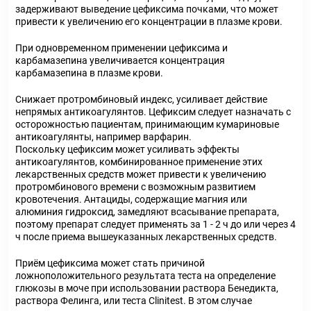
задерживают выведение цефиксима почками, что может
привести к увеличению его концентрации в плазме крови.
При одновременном применении цефиксима и
карбамазепина увеличивается концентрация
карбамазепина в плазме крови.
Снижает протромбиновый индекс, усиливает действие
непрямых антикоагулянтов. Цефиксим следует назначать с
осторожностью пациентам, принимающим кумариновые
антикоагулянты, например варфарин.
Поскольку цефиксим может усиливать эффекты
антикоагулянтов, комбинированное применение этих
лекарственных средств может привести к увеличению
протромбинового времени с возможным развитием
кровотечения. Антациды, содержащие магния или
алюминия гидроксид, замедляют всасывание препарата,
поэтому препарат следует применять за 1 - 2 ч до или через 4
ч после приема вышеуказанных лекарственных средств.
Приём цефиксима может стать причиной
ложноположительного результата теста на определение
глюкозы в моче при использовании раствора Бенедикта,
раствора Фелинга, или теста Clinitest. В этом случае