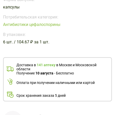
Поливитаминные
При
и гриппе
капсулы
комплексы
простуде
Противоаллергические
Противовоспалительные
Пробиотики
Сахарный
препараты
препараты
Потребительская категория:
диабет
Антибиотики цефалоспорины
Противогрибковые
Противоопухолевые
Тонизирующие
Фиточай/
препараты
препараты
В упаковке:
чай
Противопаразитарные
Растительные
6 шт. / 104.67 ₽ за 1 шт.
препараты
препараты
Сердечно-
Система
сосудистые
обмена
Доставка в
141 аптеку
в Москве и Московской
препараты
веществ
области
Получение
10 августа
- Бесплатно
Средства
Стоматологические
от
препараты
Оплата при получении наличными или картой
алкоголизма
и курения
Срок хранения заказа 5 дней