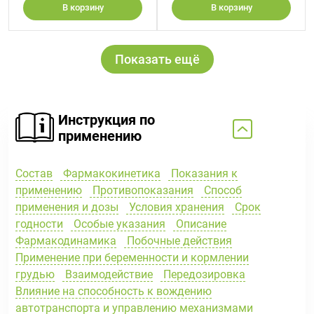
В корзину
В корзину
Показать ещё
Инструкция по
применению
Состав
Фармакокинетика
Показания к
применению
Противопоказания
Способ
применения и дозы
Условия хранения
Срок
годности
Особые указания
Описание
Фармакодинамика
Побочные действия
Применение при беременности и кормлении
грудью
Взаимодействие
Передозировка
Влияние на способность к вождению
автотранспорта и управлению механизмами