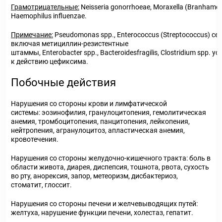
Грамотрицательные:
Neisseria gonorrhoeae, Moraxella (Branhamella) 
Haemophilus influenzae.
Примечание:
Pseudomonas spp., Enterococcus (Streptococcus) серо
включая метициллин-резистентные
штаммы, Enterobacter spp., Bacteroidesfragilis, Clostridium spp. 
к действию цефиксима.
Побочные действия
Нарушения со стороны крови и лимфатической
системы: эозинофилия, гранулоцитопения, гемолитическая
анемия, тромбоцитопения, панцитопения, лейкопения,
нейтропения, агранулоцитоз, апластическая анемия,
кровотечения.
Нарушения со стороны желудочно-кишечного тракта: боль в
области живота, диарея, диспепсия, тошнота, рвота, сухость
во рту, анорексия, запор, метеоризм, дисбактериоз,
стоматит, глоссит.
Нарушения со стороны печени и желчевыводящих путей:
желтуха, нарушение функции печени, холестаз, гепатит.