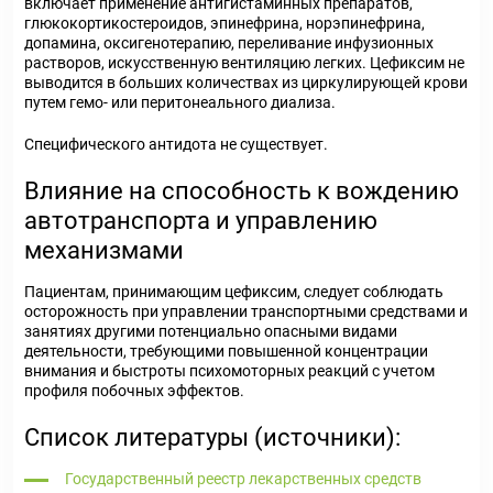
включает применение антигистаминных препаратов,
глюкокортикостероидов, эпинефрина, норэпинефрина,
допамина, оксигенотерапию, переливание инфузионных
растворов, искусственную вентиляцию легких. Цефиксим не
выводится в больших количествах из циркулирующей крови
путем гемо- или перитонеального диализа.
Специфического антидота не существует.
Влияние на способность к вождению
автотранспорта и управлению
механизмами
Пациентам, принимающим цефиксим, следует соблюдать
осторожность при управлении транспортными средствами и
занятиях другими потенциально опасными видами
деятельности, требующими повышенной концентрации
внимания и быстроты психомоторных реакций с учетом
профиля побочных эффектов.
Список литературы (источники):
Государственный реестр лекарственных средств