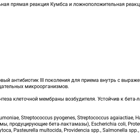
ная прямая реакция Кумбса и ложноположительная реакци
ый антибиотик III поколения для приема внутрь с выраж
цательных микроорганизмов.
нтеза клеточной мембраны возбудителя. Устойчив к бета-
oniae, Streptococcus pyogenes, Streptococcus agaiactiae, H
ммы, продуцирующие бета-лактамазы), Escherichia coli, Proteus 
oca, Pasteurella multocida, Providencia spp., Salmonella spp., Sh