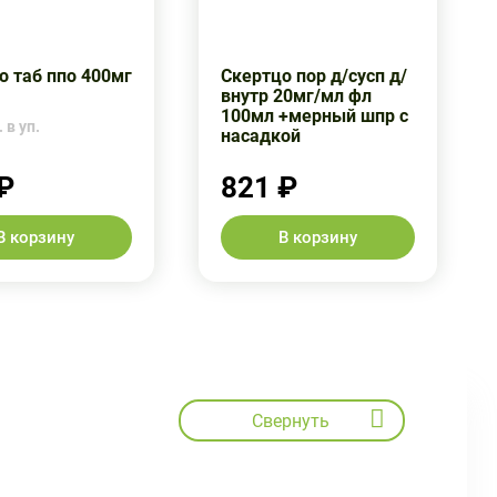
о таб ппо 400мг
Скертцо пор д/сусп д/
внутр 20мг/мл фл
100мл +мерный шпр с
 в уп.
насадкой
₽
821 ₽
В корзину
В корзину
Свернуть