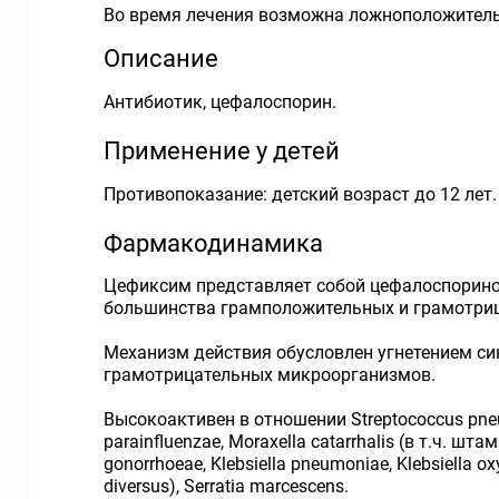
Во время лечения возможна ложноположитель
Описание
Антибиотик, цефалоспорин.
Применение у детей
Противопоказание: детский возраст до 12 лет.
Фармакодинамика
Цефиксим представляет собой цефалоспоринов
большинства грамположительных и грамотри
Механизм действия обусловлен угнетением си
грамотрицательных микроорганизмов.
Высокоактивен в отношении Streptococcus pneum
parainfluenzae, Moraxella catarrhalis (в т.ч. шта
gonorrhoeae, Klebsiella pneumoniae, Klebsiella oxyt
diversus), Serratia marcescens.