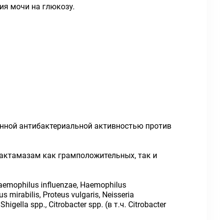
я мочи на глюкозу.
енной антибактериальной активностью против
лактамазам как грамположительных, так и
aemophilus influenzae, Haemophilus
mirabilis, Proteus vulgaris, Neisseria
igella spp., Citrobacter spp. (в т.ч. Citrobacter