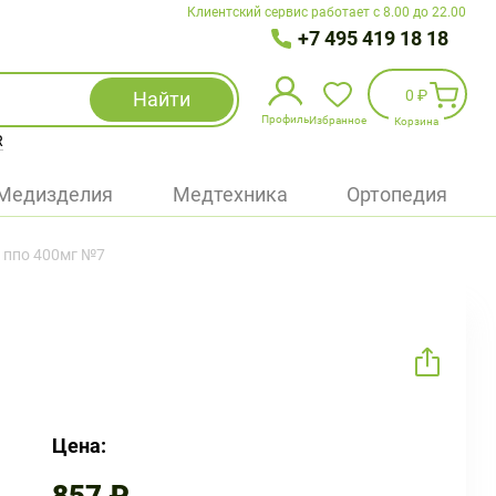
Клиентский сервис работает с 8.00 до 22.00
+7 495 419 18 18
0 ₽
Найти
Профиль
Избранное
Корзина
R
Избранное
(
0
)
Медизделия
Медтехника
Ортопедия
Войти
 ппо 400мг №7
БАД
Медицинская техника (приборы)
Наборы
Упаковка
Цена: