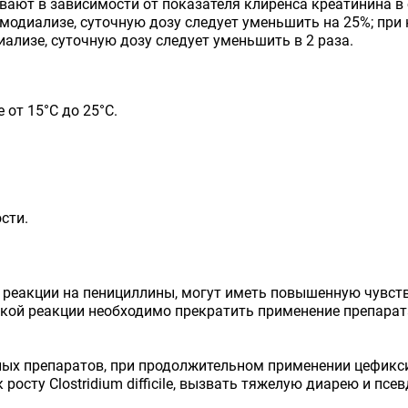
ают в зависимости от показателя клиренса креатинина в 
емодиализе, суточную дозу следует уменьшить на 25%; при 
ализе, суточную дозу следует уменьшить в 2 раза.
 от 15°С до 25°С.
сти.
е реакции на пенициллины, могут иметь повышенную чувс
ской реакции необходимо прекратить применение препарат
ьных препаратов, при продолжительном применении цефик
росту Clostridium difficile, вызвать тяжелую диарею и пс