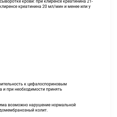
сыворотке крови: при клиренсе креатинина 21-
клиренсе креатинина 20 мл/мин и менее или у
твительность к цефалоспориновым
а и при необходимости принять
сима возможно нарушение нормальной
евдомембранозный колит.