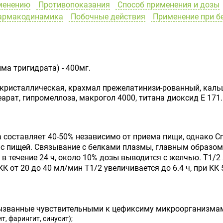
менению
Противопоказания
Способ применения и дозы
рмакодинамика
Побочные действия
Применение при б
ма тригидрата) - 400мг.
ристаллическая, крахмал прежелатинизи-рованный, каль
арат, гипромеллоза, макрогол 4000, титана диоксид Е 171.
 составляет 40-50% независимо от приема пищи, однако C
е с пищей. Связывание с белками плазмы, главным образом
 течение 24 ч, около 10% дозы выводится с желчью. Т1/2 з
 от 20 до 40 мл/мин Т1/2 увеличивается до 6.4 ч, при КК 5
ызванные чувствительными к цефиксиму микроорганизма
, фарингит, синусит);