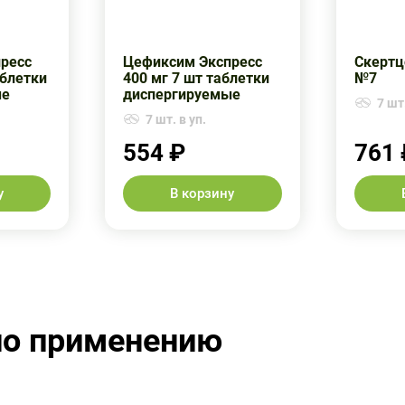
ресс
Цефиксим Экспресс
Скертц
аблетки
400 мг 7 шт таблетки
№7
ые
диспергируемые
7 шт.
7 шт. в уп.
554 ₽
761 
у
В корзину
по применению