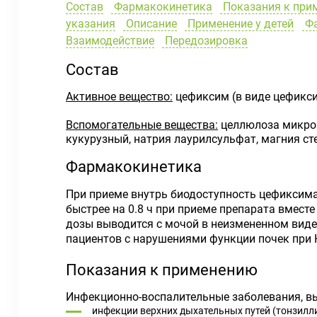
Состав
Фармакокинетика
Показания к при
указания
Описание
Применение у детей
Фа
Взаимодействие
Передозировка
Состав
Активное вещество:
цефиксим (в виде цефикси
Вспомогательные вещества:
целлюлоза микрок
кукурузный, натрия лаурилсульфат, магния сте
Фармакокинетика
При приеме внутрь биодоступность цефиксима
быстрее на 0.8 ч при приеме препарата вмест
дозы выводится с мочой в неизмененном виде в
пациентов с нарушениями функции почек при КК
Показания к применению
Инфекционно-воспалительные заболевания, в
инфекции верхних дыхательных путей (тонзиллит