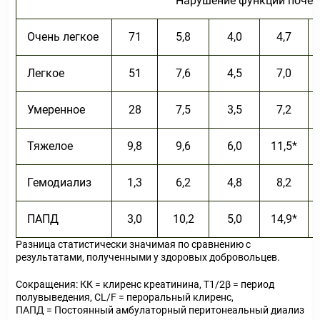
Нарушение функции почек
Очень легкое
71
5,8
4,0
4,7
Легкое
51
7,6
4,5
7,0
Умеренное
28
7,5
3,5
7,2
Тяжелое
9,8
9,6
6,0
11,5
*
Гемодиализ
1,3
6,2
4,8
8,2
ПАПД
3,0
10,2
5,0
14,9
*
Разница статистически значимая по сравнению с
результатами, полученными у здоровых добровольцев.
Сокращения: КК = клиренс креатинина, Т
1/2
β
= период
полувыведения, CL/F = пероральный клиренс,
ПАПД = Постоянный амбулаторный перитонеальный диализ