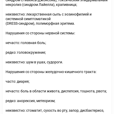
синдром Стивенса-Джонсона), токсический эпидермальный
некролиз (синдром Лайелла), крапивница;
неизвестно: лекарственная сыпь с эозинофилией и
системной симптоматикой
(DRESS-синдром), полиморфная эритема.
Нарушения со стороны нервной системы:
нечасто: головная боль;
редко: головокружение;
неизвестно: шум в ушах, судороги.
Нарушения со стороны желудочно-кишечного тракта:
часто: диарея;
нечасто: боль в области живота, диспепсия, тошнота, рвота;
редко: анорексия, метеоризм;
неизвестно: стоматит, сухость во рту, запор, дисбактериоз,