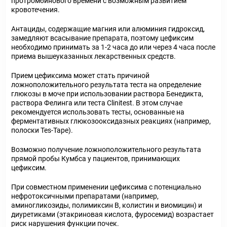
протромбинового времени с возможным развитием
кровотечения.
Антациды, содержащие магния или алюминия гидроксид,
замедляют всасывание препарата, поэтому цефиксим
необходимо принимать за 1-2 часа до или через 4 часа после
приема вышеуказанных лекарственных средств.
Прием цефиксима может стать причиной
ложноположительного результата теста на определение
глюкозы в моче при использовании раствора Бенедикта,
раствора Фелинга или теста Clinitest. В этом случае
рекомендуется использовать тесты, основанные на
ферментативных глюкозооксидазных реакциях (например,
полоски Tes-Tape).
Возможно получение ложноположительного результата
прямой пробы Кумбса у пациентов, принимающих
цефиксим.
При совместном применении цефиксима с потенциально
нефротоксичными препаратами (например,
аминогликозиды, полимиксин В, колистин и виомицин) и
диуретиками (этакриновая кислота, фуросемид) возрастает
риск нарушения функции почек.