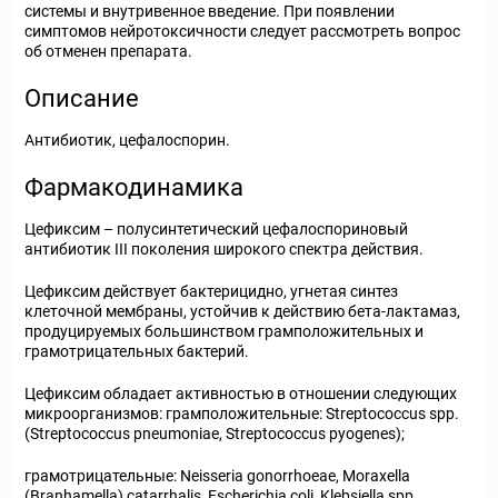
системы и внутривенное введение. При появлении
симптомов нейротоксичности следует рассмотреть вопрос
об отменен препарата.
Описание
Антибиотик, цефалоспорин.
Фармакодинамика
Цефиксим – полусинтетический цефалоспориновый
антибиотик III поколения широкого спектра действия.
Цефиксим действует бактерицидно, угнетая синтез
клеточной мембраны, устойчив к действию бета-лактамаз,
продуцируемых большинством грамположительных и
грамотрицательных бактерий.
Цефиксим обладает активностью в отношении следующих
микроорганизмов:
грамположительные:
Streptococcus
spp
.
(
Streptococcus
pneumoniae
,
Streptococcus
pyogenes
);
грамотрицательные:
Neisseria
gonorrhoeae
,
Moraxella
(
Branhamella
)
catarrhalis
,
Escherichia
coli
,
Klebsiella
spp
.,