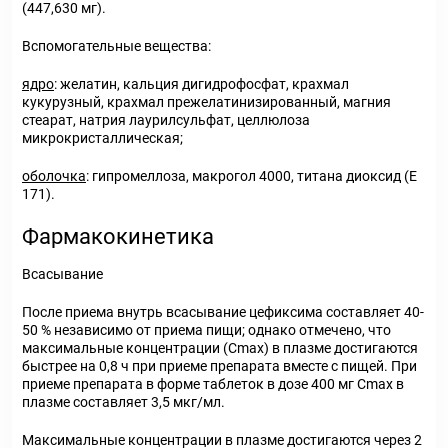
(447,630 мг).
Вспомогательные вещества:
ядро
: желатин, кальция дигидрофосфат, крахмал
кукурузный, крахмал прежелатинизированный, магния
стеарат, натрия лаурилсульфат, целлюлоза
микрокристаллическая;
оболочка
: гипромеллоза, макрогол 4000, титана диоксид (Е
171).
Фармакокинетика
Всасывание
После приема внутрь всасывание цефиксима составляет 40-
50 % независимо от приема пищи; однако отмечено, что
максимальные концентрации (C
max
) в плазме достигаются
быстрее на 0,8 ч при приеме препарата вместе с пищей. При
приеме препарата в форме таблеток в дозе 400 мг Cmax в
плазме составляет 3,5 мкг/мл.
Максимальные концентрации в плазме достигаются через 2