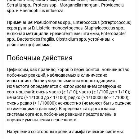
Serratia
spp
.,
Proteus
spp
.,
Morganella
morganii
,
Providencia
spp
.
и
Haemophilus
influenza
.
Примечание:
Pseudomonas
spp
.,
Enterococcus
(
Streptococcus
)
серогруппы D,
Listeria
monocytogenes
,
Staphylococcus
spp
.,
включая метициллин-резистентные штаммы,
Enterobacter
spp
.,
Bacteroides
fragilis
,
Clostridium
spp
.
устойчивы к
действию цефиксима.
Побочные действия
Цефиксим, как правило, хорошо переносится. Большинство
побочных реакций, наблюдаемых в клинических
испытаниях, были умеренными и самопроходящими.
Их частота определяется с использованием следующих
соотношений: очень часто (≥ 1/10); часто (≥ 1/100 до < 1/10);
нечасто (≥ 1/1000 до < 1/100); редко (≥ 1/10000 до < 1/1000);
очень редко (< 1/10000); неизвестно (не может быть оценена
по имеющимся данным). В пределах каждого класса
системы органов, побочные реакции представлены в
порядке уменьшения серьезности.
Нарушения со стороны крови и лимфатической системы: