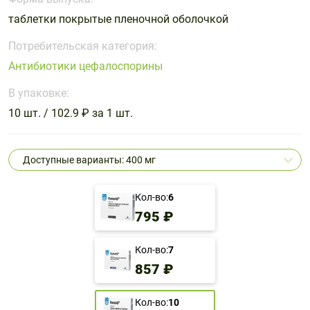
Поливитаминные
При
и гриппе
таблетки покрытые пленочной оболочкой
комплексы
простуде
Противоаллергические
Противовоспалительные
Пробиотики
Сахарный
препараты
препараты
Потребительская категория:
диабет
Антибиотики цефалоспорины
Противогрибковые
Противоопухолевые
Тонизирующие
Фиточай/
препараты
препараты
В упаковке:
чай
Противопаразитарные
Растительные
10 шт. / 102.9 ₽ за 1 шт.
препараты
препараты
Сердечно-
Система
Доступные варианты: 400 мг
сосудистые
обмена
препараты
веществ
Кол-во:
6
Средства
Стоматологические
795 ₽
от
препараты
алкоголизма
и курения
Кол-во:
7
857 ₽
Кол-во:
10