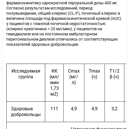
фармакокинетику однократной пероральной дозы 400 мг.
Согласно результатам исследований, период
полувыведения, общий клиренс (CL/F), почечный клиренс и
величина площади под фармакокинетической кривой (AUC)
у пациентов с тяжелой почечной недостаточностью
(клиренс креатинина ˂ 20 мл/мин), у пациентов на
гемодиализе или на постоянном амбулаторном
перитонеальном диализе отличались от соответствующих
показателей здоровых добровольцев.
Исследуемая
КК
C
max
T
max
T
1/2
группа
(мл/
(мг/
(ч)
β
(ч)
мин
л)
1,73
м
2
)
Здоровые
111
4,9
4,9
3,2
добровольцы