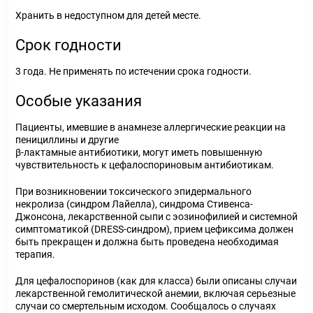
Хранить в недоступном для детей месте.
Срок годности
3 года. Не применять по истечении срока годности.
Особые указания
Пациенты, имевшие в анамнезе аллергические реакции на
пенициллины и другие
β-лактамные антибиотики, могут иметь повышенную
чувствительность к цефалоспориновым антибиотикам.
При возникновении токсического эпидермального
некролиза (синдром Лайелла), синдрома Стивенса-
Джонсона, лекарственной сыпи с эозинофилией и системной
симптоматикой (DRESS-синдром), прием цефиксима должен
быть прекращен и должна быть проведена необходимая
терапия.
Для цефалоспоринов (как для класса) были описаны случаи
лекарственной гемолитической анемии, включая серьезные
случаи со смертельным исходом. Сообщалось о случаях