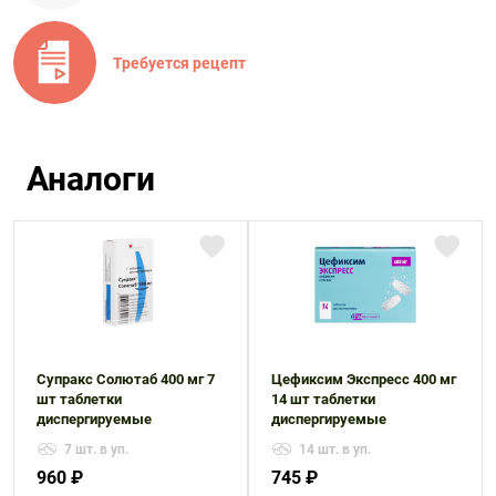
Требуется рецепт
Аналоги
Супракс Солютаб 400 мг 7
Цефиксим Экспресс 400 мг
шт таблетки
14 шт таблетки
диспергируемые
диспергируемые
7 шт. в уп.
14 шт. в уп.
960 ₽
745 ₽