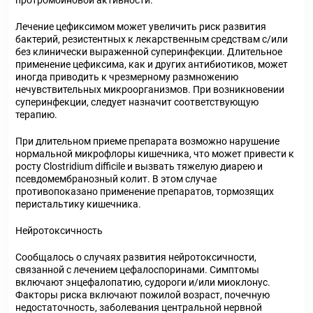
протромбиновой активности.
Лечение цефиксимом может увеличить риск развития
бактерий, резистентных к лекарственным средствам с/или
без клинически выраженной суперинфекции. Длительное
применение цефиксима, как и других антибиотиков, может
иногда приводить к чрезмерному размножению
нечувствительных микроорганизмов. При возникновении
суперинфекции, следует назначит соответствующую
терапию.
При длительном приеме препарата возможно нарушение
нормальной микрофлоры кишечника, что может привести к
росту
Clostridium
difficile
и вызвать тяжелую диарею и
псевдомембранозный колит. В этом случае
противопоказано применение препаратов, тормозящих
перистальтику кишечника.
Нейротоксичность
Сообщалось о случаях развития нейротоксичности,
связанной с лечением цефалоспоринами. Симптомы
включают энцефалопатию, судороги и/или миоклонус.
Факторы риска включают пожилой возраст, почечную
недостаточность, заболевания центральной нервной