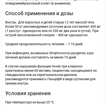
псевдомембранозный колит (в анамнезе).
Способ применения и дозы
Внутрь. Для
взрослых и детей старше 12 лет
массой тела
более 50 кг
рекомендуемая суточная доза составляет 400 мг
(1 раз/сут. однократно или по 200 мг два раза в сутки). При
острой неосложненной гонорее – 400 мг однократно.
Средняя продолжительность лечения – 7-10 дней.
При инфекциях, вызванных
Streptococcus
pyogenes
, курс
лечения должен составлять не менее 10 дней.
В случае нарушения функции почек при клиренсе
креатинина менее 60 мл/мин, пациентам, находящимся на
гемодиализе или на перитонеальном диализе,
рекомендуется принимать Панцеф
®
в виде суспензии для
приема внутрь.
Условия хранения
При температуре не выше 25 °С.