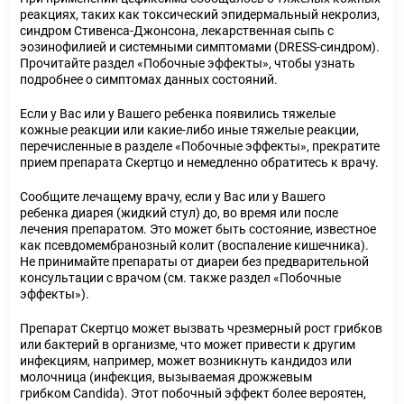
реакциях, таких как токсический эпидермальный некролиз,
синдром Стивенса-Джонсона, лекарственная сыпь с
эозинофилией и системными симптомами (DRESS-синдром).
Прочитайте раздел «Побочные эффекты», чтобы узнать
подробнее о симптомах данных состояний.
Если у Вас или у Вашего ребенка появились тяжелые
кожные реакции или какие-либо иные тяжелые реакции,
перечисленные в разделе «Побочные эффекты», прекратите
прием препарата Скертцо и немедленно обратитесь к врачу.
Сообщите лечащему врачу, если у Вас или у Вашего
ребенка диарея (жидкий стул) до, во время или после
лечения препаратом. Это может быть состояние, известное
как псевдомембранозный колит (воспаление кишечника).
Не принимайте препараты от диареи без предварительной
консультации с врачом (см. также раздел «Побочные
эффекты»).
Препарат Скертцо может вызвать чрезмерный рост грибков
или бактерий в организме, что может привести к другим
инфекциям, например, может возникнуть кандидоз или
молочница (инфекция, вызываемая дрожжевым
грибком Candida). Этот побочный эффект более вероятен,