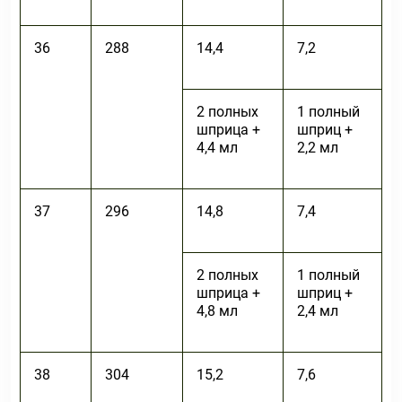
36
288
14,4
7,2
2 полных
1 полный
шприца +
шприц +
4,4 мл
2,2 мл
37
296
14,8
7,4
2 полных
1 полный
шприца +
шприц +
4,8 мл
2,4 мл
38
304
15,2
7,6