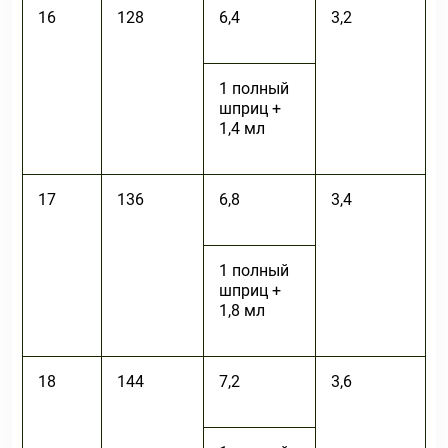
16
128
6,4
3,2
1 полный
шприц +
1,4 мл
17
136
6,8
3,4
1 полный
шприц +
1,8 мл
18
144
7,2
3,6