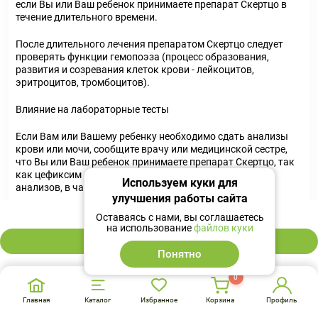
если Вы или Ваш ребенок принимаете препарат Скертцо в
течение длительного времени.
После длительного лечения препаратом Скертцо следует
проверять функции гемопоэза (процесс образования,
развития и созревания клеток крови - лейкоцитов,
эритроцитов, тромбоцитов).
Влияние на лабораторные тесты
Если Вам или Вашему ребенку необходимо сдать анализы
крови или мочи, сообщите врачу или медицинской сестре,
что Вы или Ваш ребенок принимаете препарат Скертцо, так
как цефиксим может изменить результаты некоторых
Используем куки для
анализов, в частности:
улучшения работы сайта
821 ₽
результаты анализа мочи на сахар (например, тесты
Оставаясь с нами, вы соглашаетесь
Бенедикта, Фелинга, Clinitest). Рекомендуется
на использование
файлов куки
использовать тесты, основанные на ферментативных
В корзину
глюкозооксидазных реакциях (например, полоски Tes-
Понятно
Tape);
0
анализ крови на антитела, называемый прямой
пробой Кумбса.
Главная
Каталог
Избранное
Корзина
Профиль