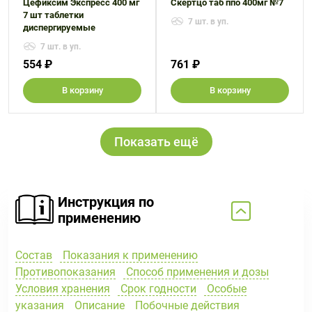
Цефиксим Экспресс 400 мг
Скертцо таб ппо 400мг №7
7 шт таблетки
7 шт. в уп.
диспергируемые
7 шт. в уп.
554 ₽
761 ₽
В корзину
В корзину
Показать ещё
Инструкция по
применению
Состав
Показания к применению
Противопоказания
Способ применения и дозы
Условия хранения
Срок годности
Особые
указания
Описание
Побочные действия