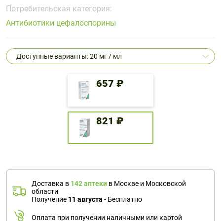
Поливитаминные
При
и гриппе
Потребительская категория:
комплексы
простуде
Противоаллергические
Противовоспалительные
Антибиотики цефалоспорины
Пробиотики
Сахарный
препараты
препараты
диабет
Противогрибковые
Противоопухолевые
Доступные варианты: 20 мг / мл
Тонизирующие
Фиточай/
препараты
препараты
чай
Противопаразитарные
Растительные
657 ₽
препараты
препараты
Сердечно-
Система
сосудистые
обмена
821 ₽
препараты
веществ
Средства
Стоматологические
от
препараты
алкоголизма
и курения
Доставка в
142 аптеки
в Москве и Московской
области
Получение
11 августа
- Бесплатно
Оплата при получении наличными или картой