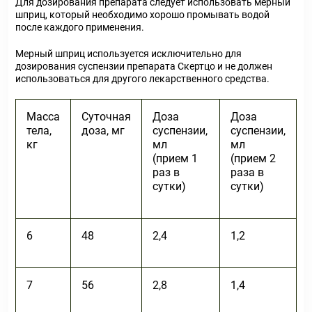
Для дозирования препарата следует использовать мерный
шприц, который необходимо хорошо промывать водой
после каждого применения.
Мерный шприц используется исключительно для
дозирования суспензии препарата Скертцо и не должен
использоваться для другого лекарственного средства.
Масса
Суточная
Доза
Доза
тела,
доза, мг
суспензии,
суспензии,
кг
мл
мл
(прием 1
(прием 2
раз в
раза в
сутки)
сутки)
6
48
2,4
1,2
7
56
2,8
1,4