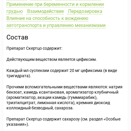
Применение при беременности и кормлении
грудью
Взаимодействие
Передозировка
Влияние на способность к вождению
автотранспорта и управлению механизмами
Состав
Препарат Скертцо содержит:
Действующим веществом является цефиксим.
Каждый мл суспензии содержит 20 мг цефиксима (в виде
тригидрата).
Прочими вспомогательными веществами являются: натрия
бензоат, камедь ксантановая, ароматизатор клубничный
(ароматизатор, акации камедь (гуммиарабик),
триэтилцитрат, лимонная кислота), кремния диоксид
коллоидный безводный, сахароза.
Препарат Скертцо содержит сахарозу (см. раздел «Особые
указания»).