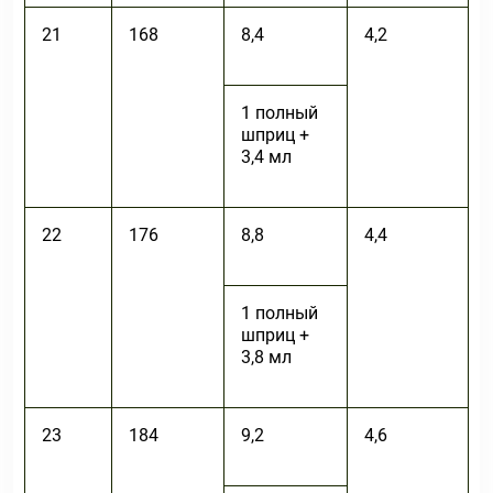
21
168
8,4
4,2
1 полный
шприц +
3,4 мл
22
176
8,8
4,4
1 полный
шприц +
3,8 мл
23
184
9,2
4,6