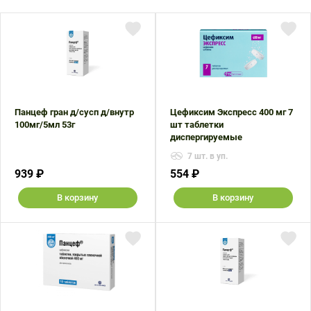
Панцеф гран д/сусп д/внутр
Цефиксим Экспресс 400 мг 7
100мг/5мл 53г
шт таблетки
диспергируемые
7 шт. в уп.
939 ₽
554 ₽
В корзину
В корзину