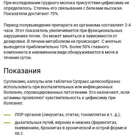
При исследовании грудного молока присутствие цефиксима не
определялось. Степень его связывания с белками высокая.
Показатели достигают 70%.
Период полувыведения препарата из организма
составляет
2-4
часа. Этот показатель увеличивается при функциональных
нарушениях почек. Он может меняться в зависимости от
дозировки. В печени метаболизм не происходит. С желчью
выводится приблизительно 10%. Более 50% главного
компонента в неизменном виде обнаруживается в моче в
течение
суток
.
Показания
Суспензию, капсулы или
таблетки Супракс
целесообразно
использовать при воспалительных или инфекционных
болезнях, спровоцированных патогенами. Его назначают, если
штаммы проявляют чувствительность к цефиксиму при
болезнях:
ЛОР-органов (синуситах, отитах, тонзиллитах и т. д.);
дыхательных путей, верхних и нижних (фарингитах,
пневмониях, бронхитах в хронической и острой форме и
пр.);