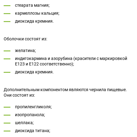
стеарата магния;
кармеллозы кальция;
диоксида кремния.
Оболочки состоят из:
желатина;
индигокармина и азорубина (красители с маркировкой
Е123 и Е122 соответственно);
диоксида кремния.
Дополнительным компонентом являются чернила пищевые.
Они состоят из:
пропиленгликоля;
изопропанола;
шеллака;
диоксида титана;