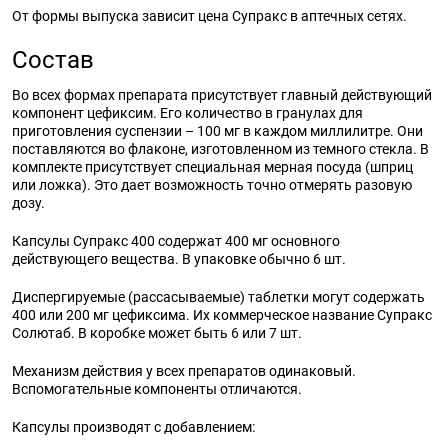
От формы выпуска зависит
цена Супракс
в аптечных сетях.
Состав
Во всех
формах
препарата присутствует главный действующий
компонент цефиксим. Его количество в гранулах для
приготовления суспензии – 100 мг в каждом миллилитре. Они
поставляются во флаконе, изготовленном из темного стекла. В
комплекте присутствует специальная мерная посуда (шприц
или ложка). Это дает возможность точно отмерять разовую
дозу
.
Капсулы
Супракс 400
содержат 400 мг основного
действующего вещества. В упаковке обычно 6 шт.
Диспергируемые (рассасываемые) таблетки могут содержать
400 или 200 мг цефиксима. Их коммерческое название Супракс
Солютаб.
В коробке может быть 6 или 7 шт.
Механизм действия у всех препаратов одинаковый.
Вспомогательные компоненты отличаются.
Капсулы производят с добавлением: