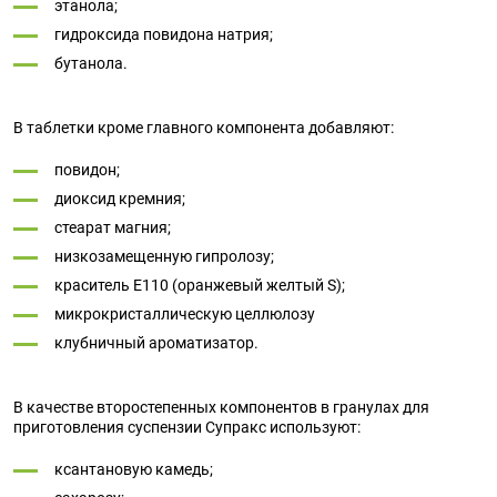
этанола;
гидроксида повидона натрия;
бутанола.
В таблетки кроме главного компонента добавляют:
повидон;
диоксид кремния;
стеарат магния;
низкозамещенную гипролозу;
краситель Е110 (оранжевый желтый S);
микрокристаллическую целлюлозу
клубничный ароматизатор.
В качестве второстепенных компонентов в гранулах для
приготовления
суспензии Супракс
используют:
ксантановую камедь;