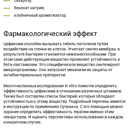
сахарозу;
бензоат натрия;
клубничный ароматизатор.
Фармакологический эффект
Цефиксим способен вызывать гибель патогенов путем
воздействия на стенки их клеток. Угнетает синтез мембран, в
результате бактерии становятся нежизнеспособными. При
этом само действующее вещество проявляет устойчивость к
бета-лактамазам. Это специфическое вещество синтезируют
микроорганизмы. Оно запускает механизм их защиты от
антибактериальных препаратов.
Многочисленные исследования in vitro помогли определить
эффективность цефиксима в отношении различных штаммов.
Также был составлен список бактерий, которые обладают
устойчивостью к этому веществу. Подробный перечень имеется
в
инструкции по применению Супракса
. С его помощью можно
заранее определить эффективность терапии именно этим
лекарством
. И оценить перспективы
использования
в каждом
конкретном случае.