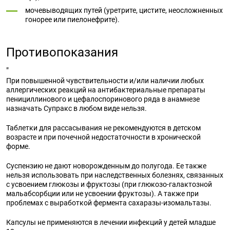
мочевыводящих путей (уретрите, цистите, неосложненных
гонорее или пиелонефрите).
Противопоказания
"
При повышенной чувствительности и/или наличии любых
аллергических реакций на антибактериальные препараты
пенициллинового и цефалоспоринового ряда в анамнезе
назначать Супракс в любом виде нельзя.
Таблетки для рассасывания не рекомендуются в детском
возрасте и при почечной недостаточности в хронической
форме.
Суспензию не дают новорожденным до полугода. Ее также
нельзя использовать при наследственных болезнях, связанных
с усвоением глюкозы и фруктозы (при глюкозо-галактозной
мальабсорбции или не усвоении фруктозы). А также при
проблемах с выработкой фермента сахаразы-изомальтазы.
Капсулы не применяются в
лечении
инфекций у детей младше