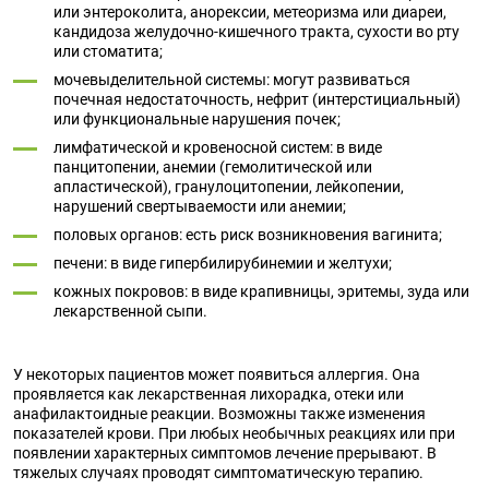
или энтероколита, анорексии, метеоризма или диареи,
кандидоза желудочно-кишечного тракта, сухости во рту
или стоматита;
мочевыделительной системы: могут развиваться
почечная недостаточность, нефрит (интерстициальный)
или функциональные нарушения почек;
лимфатической и кровеносной систем: в виде
панцитопении, анемии (гемолитической или
апластической), гранулоцитопении, лейкопении,
нарушений свертываемости или анемии;
половых органов: есть риск возникновения вагинита;
печени: в виде гипербилирубинемии и желтухи;
кожных покровов: в виде крапивницы, эритемы, зуда или
лекарственной сыпи.
У некоторых пациентов может появиться аллергия. Она
проявляется как лекарственная лихорадка, отеки или
анафилактоидные реакции. Возможны также изменения
показателей крови. При любых необычных реакциях или при
появлении характерных симптомов лечение прерывают. В
тяжелых случаях проводят симптоматическую терапию.