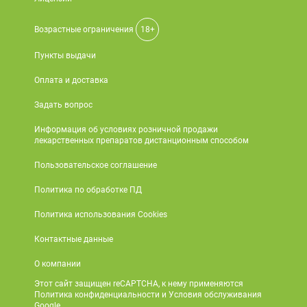
Поливитаминные
При
и гриппе
комплексы
простуде
Противоаллергические
Противовоспалительные
Возрастные ограничения
18+
Пробиотики
Сахарный
препараты
препараты
Пункты выдачи
диабет
Противогрибковые
Противоопухолевые
Тонизирующие
Фиточай/
Оплата и доставка
препараты
препараты
чай
Противопаразитарные
Растительные
Задать вопрос
препараты
препараты
Информация об условиях розничной продажи
лекарственных препаратов дистанционным способом
Сердечно-
Система
сосудистые
обмена
Пользовательское соглашение
препараты
веществ
Политика по обработке ПД
Средства
Стоматологические
от
препараты
Политика использования Cookies
алкоголизма
Контактные данные
и курения
О компании
Этот сайт защищен reCAPTCHA, к нему применяются
Политика конфиденциальности и Условия обслуживания
Google.