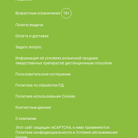
Поливитаминные
При
и гриппе
комплексы
простуде
Противоаллергические
Противовоспалительные
Возрастные ограничения
18+
Пробиотики
Сахарный
препараты
препараты
Пункты выдачи
диабет
Противогрибковые
Противоопухолевые
Тонизирующие
Фиточай/
Оплата и доставка
препараты
препараты
чай
Противопаразитарные
Растительные
Задать вопрос
препараты
препараты
Информация об условиях розничной продажи
лекарственных препаратов дистанционным способом
Сердечно-
Система
сосудистые
обмена
Пользовательское соглашение
препараты
веществ
Политика по обработке ПД
Средства
Стоматологические
от
препараты
Политика использования Cookies
алкоголизма
Контактные данные
и курения
О компании
Этот сайт защищен reCAPTCHA, к нему применяются
Политика конфиденциальности и Условия обслуживания
Google.