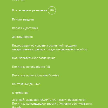
Поливитаминные
При
и гриппе
комплексы
простуде
Противоаллергические
Противовоспалительные
Возрастные ограничения
18+
Пробиотики
Сахарный
препараты
препараты
Пункты выдачи
диабет
Противогрибковые
Противоопухолевые
Тонизирующие
Фиточай/
Оплата и доставка
препараты
препараты
чай
Противопаразитарные
Растительные
Задать вопрос
препараты
препараты
Информация об условиях розничной продажи
лекарственных препаратов дистанционным способом
Сердечно-
Система
сосудистые
обмена
Пользовательское соглашение
препараты
веществ
Политика по обработке ПД
Средства
Стоматологические
от
препараты
Политика использования Cookies
алкоголизма
Контактные данные
и курения
О компании
Этот сайт защищен reCAPTCHA, к нему применяются
Политика конфиденциальности и Условия обслуживания
Google.