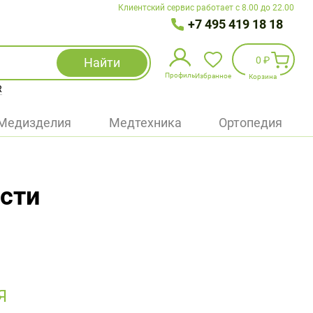
Клиентский сервис работает с 8.00 до 22.00
+7 495 419 18 18
0 ₽
Найти
Профиль
Избранное
Корзина
R
Избранное
(
0
)
Медизделия
Медтехника
Ортопедия
Войти
БАД
асти
Медицинская техника (приборы)
Наборы
Упаковка
Я