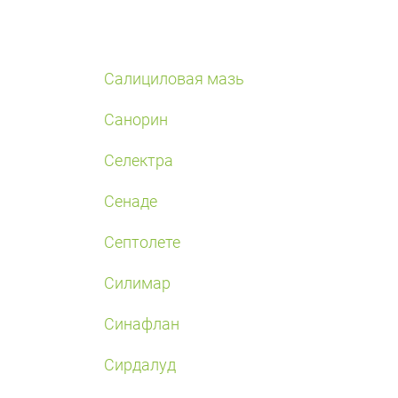
Салициловая мазь
Санорин
Селектра
Сенаде
Септолете
Силимар
Синафлан
Сирдалуд