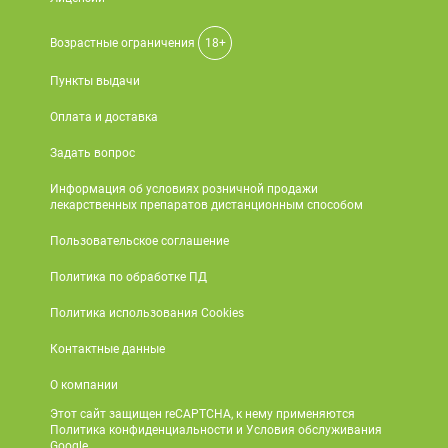
Поливитаминные
При
и гриппе
комплексы
простуде
Противоаллергические
Противовоспалительные
Возрастные ограничения
18+
Пробиотики
Сахарный
препараты
препараты
Пункты выдачи
диабет
Противогрибковые
Противоопухолевые
Тонизирующие
Фиточай/
Оплата и доставка
препараты
препараты
чай
Противопаразитарные
Растительные
Задать вопрос
препараты
препараты
Информация об условиях розничной продажи
лекарственных препаратов дистанционным способом
Сердечно-
Система
сосудистые
обмена
Пользовательское соглашение
препараты
веществ
Политика по обработке ПД
Средства
Стоматологические
от
препараты
Политика использования Cookies
алкоголизма
Контактные данные
и курения
О компании
Этот сайт защищен reCAPTCHA, к нему применяются
Политика конфиденциальности и Условия обслуживания
Google.