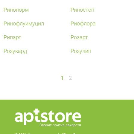
Ринонорм
Риностоп
Ринофлуимуцил
Риофлора
Рипарт
Розарт
Розукард
Розулип
1
2