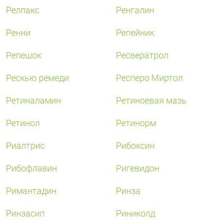
Поливитаминные
При
и гриппе
Релпакс
Ренгалин
комплексы
простуде
Противоаллергические
Противовоспалительные
Пробиотики
Сахарный
Ренни
препараты
препараты
Репейник
диабет
Противогрибковые
Противоопухолевые
Репешок
Ресвератрол
Тонизирующие
Фиточай/
препараты
препараты
чай
Противопаразитарные
Растительные
Рескью ремеди
Респеро Миртол
препараты
препараты
Ретиналамин
Ретиноевая мазь
Сердечно-
Система
сосудистые
обмена
Ретинол
Ретинорм
препараты
веществ
Средства
Стоматологические
Риалтрис
Рибоксин
от
препараты
алкоголизма
Рибофлавин
Ригевидон
и курения
Римантадин
Ринза
Ринзасип
Риниколд