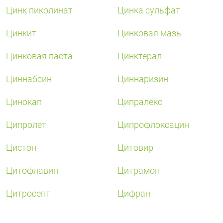
Поливитаминные
При
и гриппе
Цинк пиколинат
Цинка сульфат
комплексы
простуде
Противоаллергические
Противовоспалительные
Пробиотики
Сахарный
Цинкит
препараты
препараты
Цинковая мазь
диабет
Противогрибковые
Противоопухолевые
Цинковая паста
Цинктерал
Тонизирующие
Фиточай/
препараты
препараты
чай
Противопаразитарные
Растительные
Циннабсин
Циннаризин
препараты
препараты
Цинокап
Ципралекс
Сердечно-
Система
сосудистые
обмена
Ципролет
Ципрофлоксацин
препараты
веществ
Средства
Стоматологические
Цистон
Цитовир
от
препараты
алкоголизма
Цитофлавин
Цитрамон
и курения
Цитросепт
Цифран